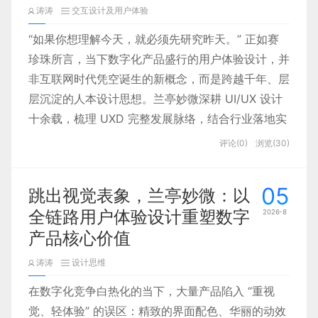
涛涛
交互设计及用户体验
“如果你想理解今天，就必须先研究昨天。” 正如赛
珍珠所言，当下数字化产品盛行的用户体验设计，并
非互联网时代凭空诞生的新概念，而是跨越千年、层
层沉淀的人本设计思想。兰亭妙微深耕 UI/UX 设计
十余载，梳理 UXD 完整发展脉络，结合行业落地实
践，拆解体验设计从古老人因探索到现代数字化体系
评论(0)
浏览(30)
的完整进化之路，厘清设计 “以人为本” 的底层根
源。
05
跳出视觉表象，兰亭妙微：以
全链路用户体验设计重塑数字
2026-8
产品核心价值
涛涛
设计思维
在数字化竞争白热化的当下，大量产品陷入 “重视
觉、轻体验” 的误区：精致的界面配色、华丽的动效