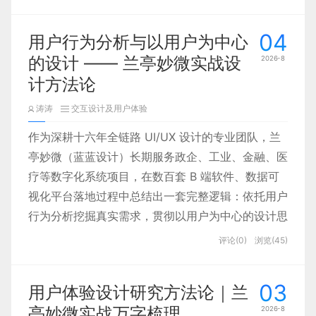
标准化设计思维。本文结合团队真实项目经验，梳理
五层模型核心逻辑与实战应用思路。
04
用户行为分析与以用户为中心
的设计 —— 兰亭妙微实战设
2026-8
计方法论
涛涛
交互设计及用户体验
作为深耕十六年全链路 UI/UX 设计的专业团队，兰
亭妙微（蓝蓝设计）长期服务政企、工业、金融、医
疗等数字化系统项目，在数百套 B 端软件、数据可
视化平台落地过程中总结出一套完整逻辑：依托用户
行为分析挖掘真实需求，贯彻以用户为中心的设计思
维，平衡产品功能、用户体验与商业目标，从根源解
评论(0)
浏览(45)
决界面繁杂、操作低效、用户流失等行业痛点。
03
用户体验设计研究方法论｜兰
亭妙微实战万字梳理
2026-8