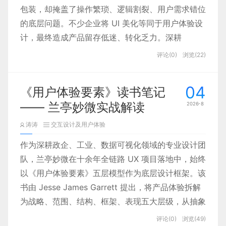
包装，却掩盖了操作繁琐、逻辑割裂、用户需求错位
的底层问题。不少企业将 UI 美化等同于用户体验设
计，最终造成产品留存低迷、转化乏力。深耕
UI/UX 设计十六年的兰亭妙微（蓝蓝设计）始终认
评论(0)
浏览(22)
为，优秀的用户体验设计绝非单纯的界面美化，而是
一套贯穿用户研究、交互架构、视觉落地、数据迭代
04
《用户体验要素》读书笔记
的完整解决方案，唯有以用户为核心搭建全链路设计
—— 兰亭妙微实战解读
2026-8
体系，才能真正打通产品与用户、商业价值之间的壁
垒。
涛涛
交互设计及用户体验
作为深耕政企、工业、数据可视化领域的专业设计团
队，兰亭妙微在十余年全链路 UX 项目落地中，始终
以《用户体验要素》五层模型作为底层设计框架。该
书由 Jesse James Garrett 提出，将产品体验拆解
为战略、范围、结构、框架、表现五大层级，从抽象
目标落地到具象视觉，搭建起一套可落地、可复盘的
评论(0)
浏览(49)