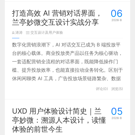
场、数据、用户、落地、战略等上下游综合能力，跳
06
打造高效 AI 营销对话界面，
出执行层视角思考业务全局。下文结合团队落地经
兰亭妙微交互设计实战分享
2026-8
验，拆解六大核心进阶能力，为体验设计师提供清晰
成长路径。
涛涛
交互设计及用户体验
数字化营销浪潮下，AI 对话交互已成为 B 端投放平
台的核心载体。商业投放类产品以任务为核心驱动，
一套适配营销全流程的对话界面，既能降低操作门
槛、提升投放效率，也能直接拉动业务转化。区别于
休闲闲聊类 AI 工具，广告投放场景链路繁杂、数据
维度多、用户专业度分层明显，因此交互设计需要分
评论(0)
浏览(5)
层引导、精准控参，平衡自然对话与精细化操作。兰
亭妙微深耕 B 端 AI 交互设计十六年，依托多款营销
05
UXD 用户体验设计简史｜兰
SaaS 落地经验，以智能投放平台为实践载体，拆解
亭妙微：溯源人本设计，读懂
2026-8
覆盖投前、投中、投后全流程的三层对话交互体系，
体验的前世今生
打造高效、可控、易上手的 AI 对话界面。