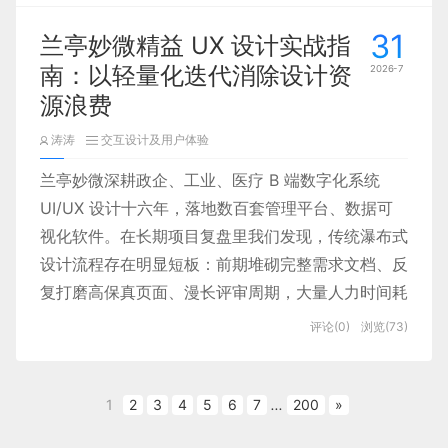
计推演 — 多层评审 — 数据验证 — 迭代闭环全流程
31
兰亭妙微精益 UX 设计实战指
管控体系，才能从源头规避主观偏差，让设计兼顾用
南：以轻量化迭代消除设计资
2026-7
户、业务、技术三方诉求。
源浪费
涛涛
交互设计及用户体验
兰亭妙微深耕政企、工业、医疗 B 端数字化系统
UI/UX 设计十六年，落地数百套管理平台、数据可
视化软件。在长期项目复盘里我们发现，传统瀑布式
设计流程存在明显短板：前期堆砌完整需求文档、反
复打磨高保真页面、漫长评审周期，大量人力时间耗
费在未经用户验证的功能上，上线后才发现大量功能
评论(0)
浏览(73)
无人使用，造成研发与设计资源双重浪费。而精益用
户体验（Lean UX）恰好破解这一痛点，以思考 - 制
作 - 检验闭环为核心，弱化冗余文档、强化跨团队
1
2
3
4
5
6
7
...
200
»
协作、快速验证用户真实需求，成为我们适配敏捷开