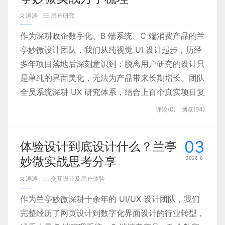
涛涛
用户研究
作为深耕政企数字化、B 端系统、C 端消费产品的兰
亭妙微设计团队，我们从纯视觉 UI 设计起步，历经
多年项目落地后深刻意识到：脱离用户研究的设计只
是单纯的界面美化，无法为产品带来长期增长。团队
全员系统深耕 UX 研究体系，结合上百个真实项目复
盘、行业经典理论与实战工具，整理出一套可直接落
评论(0)
浏览(94)
地、覆盖全项目周期的用户体验设计研究方法论，分
享给所有设计师从业者，跳出画图思维，建立完整的
03
体验设计到底设计什么？兰亭
用户研究设计闭环。
妙微实战思考分享
2026-8
涛涛
交互设计及用户体验
作为兰亭妙微深耕十余年的 UI/UX 设计团队，我们
完整经历了网页设计到数字化界面设计的行业转型，