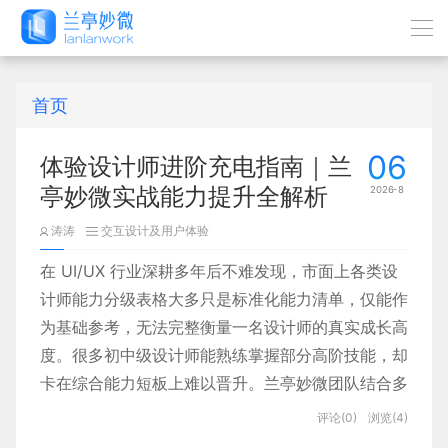
首页
06
体验设计师进阶充电指南｜兰
亭妙微实战能力提升全解析
2026-8
涛涛
交互设计及用户体验
在 UI/UX 行业深耕多年后不难发现，市面上各类设
计师能力分级表格大多只是标准化能力清单，仅能作
为基础参考，无法完整衡量一名设计师的真实成长高
度。很多初中级设计师能熟练掌握部分高阶技能，却
卡在综合能力短板上难以晋升。兰亭妙微团队结合多
年 B 端、C 端项目实战经验提出：真正的设计进
评论(0)
浏览(4)
阶，不止打磨视觉、交互本职功底，更要向上补齐市