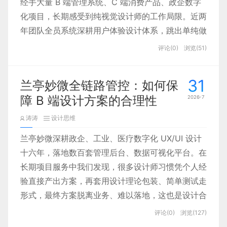
经手大量 B 端管理系统、C 端消费产品、政企数字
化项目，长期感受到纯视觉设计师的工作局限。近两
年团队全员系统深耕用户体验设计体系，跳出单纯做
视觉美化的固有思维，梳理出体验设计完整底层逻
评论(0)
浏览(51)
辑，分享给所有同行设计师，一起跳出视觉表层，读
懂体验设计真正的价值。
31
兰亭妙微全链路管控：如何保
障 B 端设计方案的合理性
2026-7
涛涛
设计思维
兰亭妙微深耕政企、工业、医疗数字化 UX/UI 设计
十六年，落地数百套管理后台、数据可视化平台。在
长期项目服务中我们发现，很多设计师习惯凭个人经
验直接产出方案，再套用设计理论包装、简单测试走
形式，最终方案脱离业务、难以落地，这也是设计合
理性缺失的核心根源。单纯依靠设计方法与上线反馈
评论(0)
浏览(127)
不足以支撑合理方案产出，唯有搭建需求研判 — 设