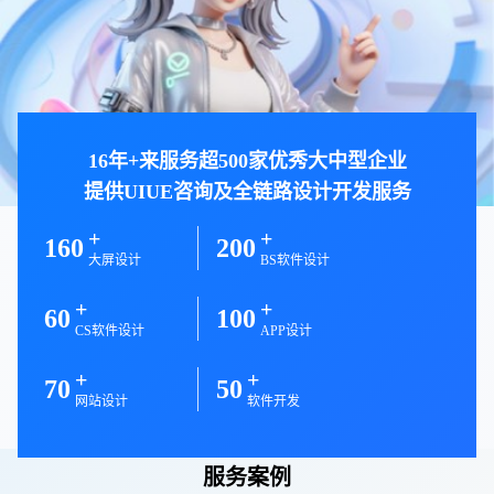
16年+来服务超500家优秀大中型企业
提供UIUE咨询及全链路设计开发服务
+
+
160
200
大屏设计
BS软件设计
+
+
60
100
CS软件设计
APP设计
+
+
70
50
网站设计
软件开发
服务案例