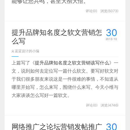
能够让您共鸣，甚至大彻大悟。
年，Stephen Toulmin提出了一种图形化的理
变得有序，你不需要单独为每一个图层命
作为一个入门级工具，Excel是快速分析数据
评论(0)
浏览(5073)
论模型，后来成为有影响力的理论及其应
名，只要命名组就行了。
好吧，美妙的句子很多，开门见山，就让我
的理想工具，也能创建供内部使用的数据
用。
例如：如果一个按钮由按钮图标和说明文字
30
们迅速开始吧。
图，但是Excel在颜色、线条和样式上可选择
提升品牌知名度之软文营销怎
组成，那么应该把它们归入一个”按钮”的文
么写
2013-10
的范围有限，这也意味着用Excel很难制作出
件夹；菜单本身是一个一组一组的按钮对，
能符合专业出版物和网站需要的数据图。但
蓝蓝设计的小编
制作信息图的目的在于用图像的形式表现需
归入一个”菜单”组，并且所有背景层也将归
是作为一个的内部沟通工具，Excel应当是你
上篇写了《
提升品牌知名度之软文营销该写什么
》一
要传达的数据、信息和知识。信息图示中的
入”背景”这个文件夹。
百宝箱中必备的工具之一。
文，说到如何去定位写一篇什么软文。要写好软文对
元素未必要和所表达的信息在语义上一致，
于我们很多朋友来说这是一件很难的事情，不知道从
原则就是：文件夹分组在逻辑上应该符合你
但是必须达到向受众清晰传达正确信息的标
哪里开始写，怎么来写，围绕什么来写。今天小维与
的布局结构。
准,这里介绍几个知名的提供信息图的网站
大家谈谈怎么写好一篇软文。
评论(0)
浏览(4746)
写总结
30
网络推广之论坛营销发帖推广
在我们生活、工作中经常会遇到很多有意义，有帮助