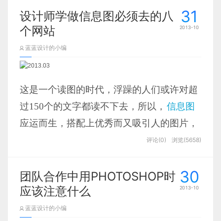
Simon Foster
彩而显得极端复杂。为了有效地传达思想概
从它的整体色彩配图元素构建等不难看出，
间的差异，然后再推荐使用哪个产品，并植入产品名称。
31
设计师学做信息图必须去的八
念，美学形式与功能需要齐头并进，通过直
3、群共享
这是一个关于儿童教育有关的网站，推的就
个网站
2013-10
观地传达关键的方面与特征，从而实现对于
我们需要合理的利用QQ群一些工具，如群共享。群共享有
是寓教于乐的产品服务。
新的文件可以在群友聊天显示，可以有效的吸引群友查看群
蓝蓝设计的小编
Nudge
相当稀疏而又复杂的数据集的深入洞察。
共享的文档。我们要共享的文档最好是对群友有帮助的，也
不要直接发广告文档，这样的文档不会有人查看的。文档的
Paraply
然而，设计人员往往并不能很好地把握设计
标题一定要有技巧，也不要“标题党”。如本篇文章为“QQ群
这是一个读图的时代，浮躁的人们或许对超
推广最有效的方法”我们可以制作成文档上传到群共享。这
与功能之间的平衡，从而创造出华而不实的
样的文档标题你有兴趣，你说说会去打开查看吗？
Johann Lucchini
过150个的文字都读不下去，所以，
信息图
数据可视化形式，无法达到其主要目的，也
他们为用户的当前位置提供降雨预报服务。
应运而生，搭配上优秀而又吸引人的图片，
就是传达与沟通信息。
忧郁的蓝色预示着雨雪的降临，与雨伞保护
再加上一小段精炼的文字，足够吸引人而又
评论(0)
浏览(5658)
Paravel
感强烈的红色相对比显得相得益彰。
不至于耽误太多的时间,在阅读一张张精彩的
30
信息图
之余，我们也常常会产生制作属于自
团队合作中用PHOTOSHOP时
如今学习应用数据可视化的渠道有很多，你
应该注意什么
2013-10
己的精美
信息图
的冲动，只是往往是心有余
可以跟踪一些专家博客，但更重要的一点是
而力不足.不过还好，有众多提供在线制作信
蓝蓝设计的小编
实践/实操，你必须对目前可用的
数据可视化