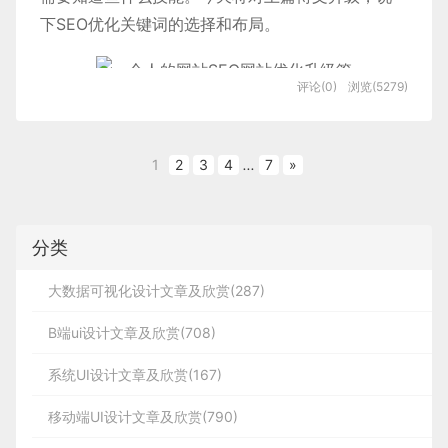
了解论坛规则
以很清楚地知道这是一个按钮的3个不同版
下SEO优化关键词的选择和布局。
找到一个论坛不是打开就注册成为会员就开始发广告
本。
信息，而是需要查看这个论坛的人气、发帖量等等信
评论(0)
浏览(5279)
息，重要的是了解这个论坛规则，了解发广告的版规
建立网站容易，但要做一个什么样的网站，这需要在
等信息。了解了发的帖子就会受到其他网友的关注和
建立网站之前定位好。是做产品、还是服务网站，这
阅读，了解规则发的帖子就不会被删除，账号也不会
1
2
3
4
...
7
»
个一定要考虑清楚。网站的定位将决定一个网站的成
被封号。
这样分组，你的同事就能理解这些按钮是三
功与失败。我们为什么经常会听说某某站失败了，或
某某事情失败了，这个我们仔细去想想，很多的失败
个版本
注册会员
分类
案例都是没有做定位，目标不明确。网站做好定位，
了解了论坛规则以后，我们就可以开始注册成为会
将通过网站定位方向找出要优化词、通过百度工具
员，会员的名称如果支持中文，最好使用中文作为用
大数据可视化设计文章及欣赏(287)
（竞价推广关键词查询、百度相关搜索等百度产
户名。如果不能使用中文，就使用英文或拼音+数
B端ui设计文章及欣赏(708)
品）、通过分析竞争对手的网站找词以及更多的方
字，能够突出你要营销的产品信息名称最佳，不要过
法。
于随便，让网友看不明白的用户名或特殊符号这样的
系统UI设计文章及欣赏(167)
名称。注册以后需要将自己的资料尽量填写完善，给
网站的关键词经常多种方法收集出从多关键词以后，
移动端UI设计文章及欣赏(790)
网友一个好的信任度，更加有利于产品或服务推广。
接下来我们需要对这些词进行筛选，选择3-5个核心