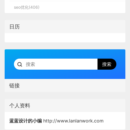
句，挖掘长尾词可以充分的发挥你的想像力。
seo优化(406)
网站关键词挖掘了，也布局了，还需要对网站进行优
日历
化，做内部优化和外链建设，可以查看小篇之前撰写
的《
如何进行网站内部优化
》和《
网站外链建设有哪
些常用的方法
》。做网站站内优化从全站的结构以及
高质量的原创内容出发，做外链建设可以写一些软文
去相关的网站投稿，并获得同行网站转载，通过投稿
的方式获得高质量的外链。
链接
个人资料
蓝蓝设计的小编
http://www.lanlanwork.com