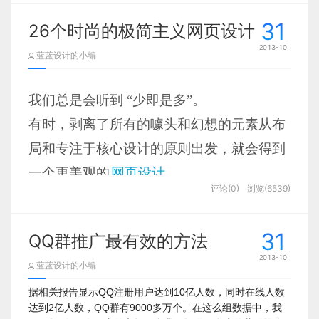
呢？
31
26个时尚的极简主义网页设计
开篇啰嗦了一下，但这的确是很多同学们需
2013-10
蓝蓝设计的小编
要改正的坏习惯。2013年就要过去了，回首
看看，今年你在思想认知、设计手法、团队
我们总是会听到 “少即是多”。
协作、沟通演讲上有了哪些进步。
有时，剥离了所有的噱头和幻想的元素从布
局和专注于核心设计的原则出发，就会得到
相关阅读：
一个更美观的
网页设计
。
思想认知：
《电线杆上的用户体验设计》
评论(0)
浏览(6539)
这篇文章向我们展示了一些
极简主义
的网站
设计手法：
《设计要出彩？来看八大创意理
示例。
论应用篇》
31
QQ群推广最有效的方法
Yaron Schoen
团队协作：
《团队合作中用photoshop时应该
2013-10
蓝蓝设计的小编
注意什么》
据相关报告显示QQ注册用户达到10亿人数，同时在线人数
沟通演讲：
《写给设计师：如何与工程师一
达到2亿人数，QQ群有9000多万个。在这么组数据中，我