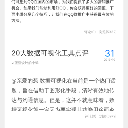
们可想到QQ在国内的市场，为我们提供了多大的营销推广
起工作》
Dan Cassaro
机会。如果我们能够利用好QQ，你会获得更好的回报。下
面小维分享几个技巧，让我们在QQ群推广中获得最有效的
好咯，进入正文：随着开放平台日益增多，
方法。
衍生出来的各类应用服务也就呈不断增长的
1、群名片
评论(0)
浏览(5332)
Dodge & Burn
加入群以后一定要修改你的群名片，最好是品牌名（业务名
趋势。这些应用服务的站点设计也可谓是五
称）+名称，如我是做邮件营销的，我在相关的群里设置
彩斑斓，灿若繁星。我们可以来找找这些网
为“EasyEDM-小维”。设置好名片以后要把你的QQ排名靠
31
20大数据可视化工具点评
前，如设置状态为“Q我吧”、空格、成为会员，其中“Q我
站的设计是否有规律可循。
2013-10
吧”权重最高。如果你能把群主搞定话，你可成为管理员。
蓝蓝设计的小编
Friends of The Web
当你的排名排在前几位时，你的品牌或业务就展示在前面，
可以从几个方面来分析:
你不与大家聊天，你的品牌或业务其他群友就可以看到。
@亲爱的葱
数据可视化在当前是一个热门话
2、群聊天
色彩
我们加入群以后，不要直接发广告信息，或者加入群一段时
题，旨在借助于图形化手段，清晰有效地传
间以后，也不要直接发广告，这样容易把你踢出群。最好的
Color Grade It
达与沟通信息。但是，这并不就意味着，数
方式是加入群以后，与群友很友好的互动。先自我介绍，互
Amoderneden
相交流，帮助群友解决疑难问题，在群里建立权威性。在我
据可视化就一定因为要实现其功能用途而令
们聊天中间接的植入广告信息。如小维日常在群里面与大家
评论(0)
浏览(5979)
人感到枯燥乏味，或者是为了看上去绚丽多
聊天时，会间接的加入公司的品牌名称。当群友问及“有什
么好的邮件软件或平台吗？”，小维先会回答软件和平台之