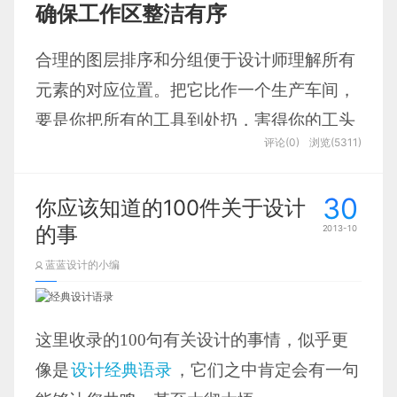
息图的工具,比如
creately
就是其中的佼佼
确保工作区整洁有序
工具
有个大致了解。以下是Netmagzine列举
者。
的二十大
数据可视化工具
，无论你是准备制
合理的图层排序和分组便于设计师理解所有
作简单的图表还是复杂的图谱或者信息图，
元素的对应位置。把它比作一个生产车间，
这些工具都能满足你的需要。更加美妙的
要是你把所有的工具到处扔，害得你的工头
什么是信息图(
Infographics
)
是，这些工具大多免费。
评论(0)
浏览(5311)
什么都找不到，你还有好日子过么？
根据维基百科的解释:
第一部分：入门级工具
30
你应该知道的100件关于设计
信息图形（Information graphics），又称为
的事
2013-10
1.Excel
信息图（
Infographics
），是指数据、信息或
知识的可视化表现形式。信息图形主要应用
蓝蓝设计的小编
于必须要有一个清楚准确的解释或表达甚为
同一对象的多个图层归入一个文件
Excel的图形化功能并不强大，但Excel是分
复杂且大量的信息，例如在各式各样的文件
这里收录的100句有关设计的事情，似乎更
夹
析数据的理想工具，上图是Excel生成的热力
档案上、各个地图及标志、新闻或教程文
像是
设计经典语录
，它们之中肯定会有一句
地图
件，表现出的设计是化繁为简。公元1958
这是一条重要的规则。图层归组让你的图层