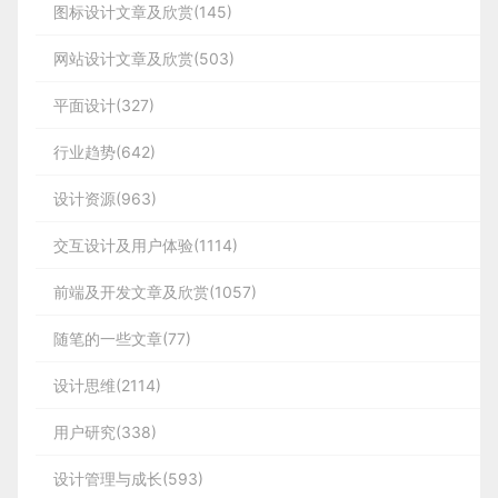
图标设计文章及欣赏(145)
关键布局到网站的首页。另外选出的词通过百度指
数、搜索框搜索等方法获得每个词的竞争难度，从中
网站设计文章及欣赏(503)
选择合适的关键词。
平面设计(327)
网站关键词选择出来就需要将这些关键词布局到网站
行业趋势(642)
各个位置，如导航、分类、图片、文章、版权等位
置。布局不是将关键词插入到这些地方，我们应该合
设计资源(963)
理的、自然的插入到关键词。切记，不要为了SEO而
交互设计及用户体验(1114)
SEO，要重视用户体验。
前端及开发文章及欣赏(1057)
全站合理布入了关键词，千万不要以为这样就结束，
我们还需要挖掘更多的长尾关键词。长尾词看似流量
随笔的一些文章(77)
少，如果量多，效果不会比核心词差。同时长尾关键
设计思维(2114)
词获得用户更精准，转化率更高。长尾词可以以核心
词来挖掘，如小篇的博客定位是湖南网络营销，那么
用户研究(338)
我就可以挖掘湖南网络营销策略、湖南网络营销推
设计管理与成长(593)
广、湖南网络营销的技巧等等，还可组成简短的短