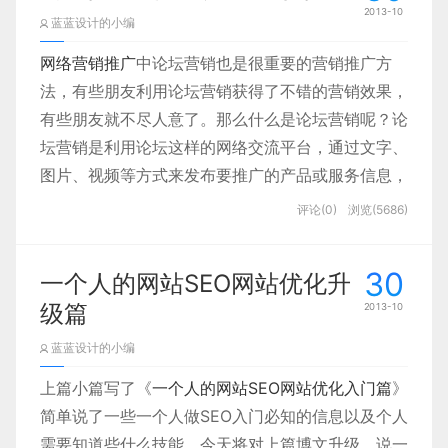
如果一个对象包含几个图层，就应该把它们
2013-10
蓝蓝设计的小编
的信息。我们把这些信息整理、收集起来，并对这些
归入一个文件夹
事情写出总结。如在工作中，一天做一些什么事情，
网络营销推广
中论坛营销也是很重要的营销推广方
维护了几个客户，客户遇到什么样的问题等等，我们
新幻灯的版本为34/1，修改日期11
法，有些朋友利用论坛营销获得了不错的营销效果，
可以把一天工作遇到的问题总结出来，编缉写成文
有些朋友就不尽人意了。那么什么是论坛营销呢？论
月27
章。一篇优质的软文就在生活、工作中写出来了，学
坛营销是利用论坛这样的网络交流平台，通过文字、
会写总结，软文顺手写出来。
图片、视频等方式来发布要推广的产品或服务信息，
通常我们会把好几个不同版本的元素放在一
让潜在客户了解产品和服务，购买营销推广的产品或
写评论
个文件里，像同一个按钮不同的背景。
评论(0)
浏览(5686)
服务。
在我们日常看政治新闻、娱乐新闻、站长新闻或其他
但为了避免忘记这一撮奇怪的隐藏图层其实
文章时，可以对文章写出自己的感想，对事件进行评
30
一个人的网站SEO网站优化升
论。如百度公布的lee谈外链判断，可以对该判断进
是同一个背景的不同版本，最好还是好好给
级篇
2013-10
论坛营销有什么作用呢？论坛营销推广可给网站增加
行评论，以及如何去做更好的增加外链。
他们归组。最简单的办法就是创建一个”背
外链，发布广告可提升品牌的知名度，为网站带去精
蓝蓝设计的小编
写访谈
景”文件夹，把所有的版本背景都放到里
准的、高质量的流量等作用。
上篇小篇写了《
一个人的网站SEO网站优化入门篇
》
面。但更理想的方法是复制整个”按钮”文件
简单说了一些一个人做SEO入门必知的信息以及个人
下面小篇给大家说说论坛营销发帖推广：
夹并根据不同的版本命一样的名。这样就可
需要知道些什么技能。今天将对上篇博文升级，说一