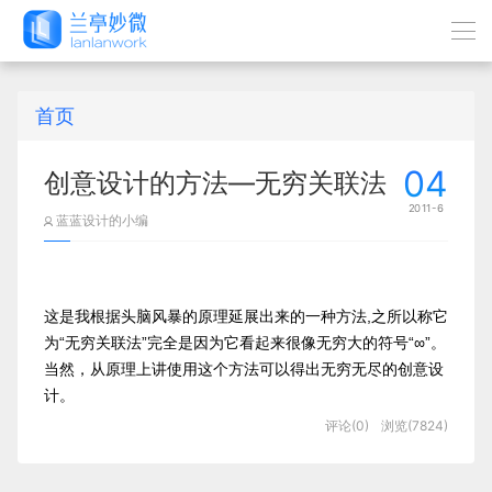
首页
04
创意设计的方法—无穷关联法
2011-6
蓝蓝设计的小编
这是我根据头脑风暴的原理延展出来的一种方法,之所以称它
为“无穷关联法”完全是因为它看起来很像无穷大的符号“∞”。
当然，从原理上讲使用这个方法可以得出无穷无尽的创意设
计。
评论(0)
浏览(7824)
在用“绝对伏特加”这个案例来说明这个方法之前，需要先说
明一下绝对伏特加的背景:绝对伏特加 (Absolut Vodka) 是产
自瑞典世界十大名酒之一，它的创意设计一直走着非功能诉