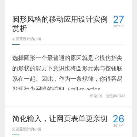
又能打动消费者的心。
第二：愿景解释力
27
蓝蓝设计
下面收集了一些非常漂亮且实用的
电商网站设计
，
圆形风格的移动应用设计实例
一个企业内大大小小的团队，都是在为一个既
均有着高超的
ui设计
。看来这些公司都能明白：好的设计对
赏析
2014-1
于商业来说是催化剂，是一大助力。
定的目标奋斗。而如何让员工从心里明晰这个目标，
蓝蓝设计的小编
认可这个目标，就是经理人的重任。很多企业强调执
Saturdays Surf NYC
行，所谓理解要执行，不理解也要执行。这实在是为
选择圆形一个最普通的原因就是它模仿指尖
经理人的无能找借口。如果员工不理解目标，那就是
的形状的能力下意识也将圆形元素与按钮联
经理人责任没到位。员工是人，不是蒙上眼拉磨的驴
系在一起。因此，作为一条规律，你很容易
子，不能靠打骂让他前行。大到老总解释战略，小到
中层解释战术，都是需要一种解释力的。好的职业经
发现行为召唤的按钮（call-to-action
理人能够将愿景描绘的栩栩如生，让员工热血沸腾的
评论(0)
浏览(6034)
buttons）应用在环形结构后，有相当一部分
投入战斗；差劲儿的经理人就只会强迫员工接受。而
应用程序大肆地在设计中使用这一形状。例
要做到好的愿景解释力，经理人需要下很多苦功夫，
26
简化输入，让网页表单更亲切
如，音乐导向的应用，或者是可视化的闹钟
包括让员工信赖自己，条理清晰、逻辑推理地讲解目
2014-1
蓝蓝设计的小编
以及时钟都离不开环形结构。
标等等。管理切忌简单粗暴，经理人宁可在愿景解释