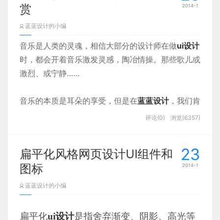
赏
2014-1
举个例子：前面的“对方开户姓名”输入框，
哟。相信一定会提高朋友的
网页设计
、
ui设
蓝蓝设计的小编
需要填写对方的姓名，如果对方名字里有汉
计
、
软件界面设计
、
iPad界面设计
能力的！
字不认识该怎么办呢？于是我们可以加上一
音乐是人类的灵魂，相信大部分的设计师在做
ui设计
时，都会开着音乐激发灵感，陶冶情操。那些歌儿或
个生僻字的选取器，如图：
激烈、或宁静……
音乐的本质是耳朵的享受，但是在
蓝蓝设计
，我们肯
定不能让眼球落寞，那么今天就来一起看看25个与
评论(0)
浏览(6357)
音乐相关的网站的
界面设计
吧。推荐收藏起来，以后
肯定会用到的哟，一定可以帮住大家提高
ui设计服务
23
扁平化风格网页设计UI组件和
能力的，让您在
ui设计公司
立稳脚步，处于不败之
图标
2014-1
地。
蓝蓝设计的小编
：）
扁平化
ui设计
是指舍弃渐变、阴影、高光等
更多音乐相关
网站设计
欣赏：