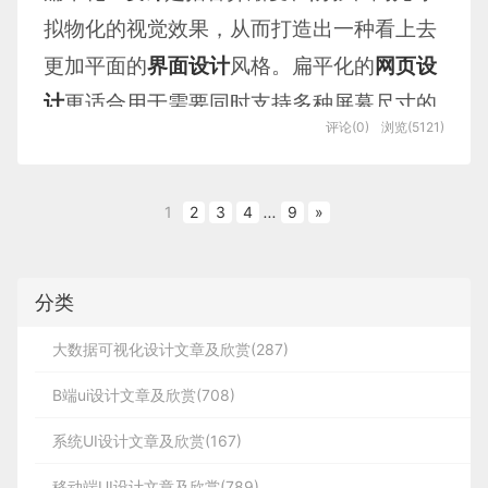
http://www.lanlanwork.com/
拟物化的视觉效果，从而打造出一种看上去
更加平面的
界面设计
风格。扁平化的
网页设
Twitter music
计
更适合用于需要同时支持多种屏幕尺寸的
评论(0)
浏览(5121)
响应式设计技术中。今天，
蓝蓝设计
给大家
带来35套用于
扁平化设计
的
图标设计
、
界面
设计
、
网页设计
1
元素，记得分享和推荐啊！
2
3
4
...
9
»
Flat Free
UI
Kit
分类
大数据可视化设计文章及欣赏(287)
B端ui设计文章及欣赏(708)
系统UI设计文章及欣赏(167)
移动端UI设计文章及欣赏(789)