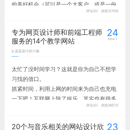
的美好机会（可以是一个大客户，或是一份
的输入框看起来更容易填写和阅读。随着电
管理，以对事不对人的作风，以为员工谋福利的取向
评论(0)
浏览(5749)
羡慕已久的工作），当然，机会属于有准备
脑显示器尺寸变大，这样的输入框也显得更
去综合实现的。而这些，员工心里会有杆称，那个经
的人，那么今天
蓝蓝设计
的这25款创意十足
理人几斤几两，是不会因为他的职位高低而改变的。
大气。
24
专为网页设计师和前端工程师
的
名片
界面设计
，相信惊叹之余你会得到纷
服务的14个教学网站
2014-1
呈的灵感，提供
ui设计
能力，奋起吧少年
蓝蓝设计的小编
们！
几年的管理工作下来，综合实践这三点，无形
的感觉是越做越顺，越做越博得员工认可。这些或许
2、
添加选取器
太忙了没时间学习？这就是你为自己不想学
Jake Bradford
仅仅是一些经验之谈，够不上理论的高度，但无形却
习找的借口。
与其让人输入不如提供选择，选取内容只要
强烈的感受到这几点的力量，并会在今后的工作中不
抓紧时间，利用上网的时间来为自己也充电
断加强，不断完善这些素质。
点几下，就自动填充进输入框，不但可以减
一下吧！互联网上除了娱乐，其实也有很多
少输入障碍，还能预防出错。可以把任何希
评论(0)
浏览(8872)
比
蓝蓝设计
更值得每日关注学习的网站。今
望的数据做成选取器，比如日期、颜色、地
天我们一起推荐给您
网页设计
师和前端工程
址或者历史记录等等。
23
20个与音乐相关的网站设计欣
师服务的14个教学网站：）绝对不要错过