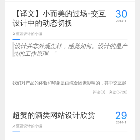
30
【译文】小而美的过场-交互
第一：容人之量。
设计中的动态切换
2014-1
蓝蓝设计的小编
一个经理人，能否很好的做到容人，是他成功
“设计并非外观怎样，感觉如何。设计的是产
的第一要素。所谓“海纳百川，有容乃大”，经理人要
品的工作原理。”
做的工作都是需要发动别人去完成，这样就必须能够
吸引一批人以他为中心工作。而能否吸引到这批人，
切让他们心甘情愿的为其工作，最重要的就是经理人
的容人之量。这个容人之量包含几种情况：
我们对产品的体验和印象是由综合因素影响的，其中交互起
评论(0)
浏览(5728)
着根本性的作用。我们再也不能先从静态的角度考虑用户界
一是能够容忍不同性格一起共事。每个人的性
面，然后再加入交互效果。相反，我们需要从一开始就考虑
格是最难改变的，经理人不能以自身性格来作好恶标
到互动，并把这个当作界面的天然属性。
29
超赞的酒类网站设计欣赏
准，而必须能跟完全与自己禀性迥异的人很好的相
2014-1
处、共事。做到这一点其实很难的，因为性格互斥的
蓝蓝设计的小编
人第一面往往就相互反感。
让我们来看看一些小而美的交互实例，看看这些巧妙