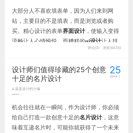
上多下功夫，也不要让员工自己没弄明白的情况下带
蓝蓝设计
本文的选例都是带有明确的圆形风
大部分人不喜欢填表单，因为人们来到网
者疑惑去执行。
格的移动交互
界面设计
，这些界面自然地融
站，主要目的不是填表，而是浏览或者购
入了
UI设计
流畅性，更多的可用性和吸引
买。精心设计的表单
界面设计
，使输入变得
力。
流畅让人心情愉悦，而糟糕的
ui设计
让人扶
第三：精神感召力
评论(0)
浏览(6435)
墙吐血。那怎样才是优秀的
表单设计
呢？页
Eli Williamson设计的Lock Screen Concept
面的布局、逻辑组织、视觉样式等都是值得
很多经理人感觉员工难管，不听自己的，表面
25
设计师们值得珍藏的25个创意
关注的细节，其中简化输入是最近常被提及
一套背后一套。这多半是因为经理人缺乏一种精神感
使用绚丽的相片背景来吸引用户的注意力。
十足的名片设计
2014-1
召力。一个好的经理人，是充满人格魅力的，他的一
的，在这里
蓝蓝设计
分享下自己工作中的心
紧凑的排版，醒目的圆形图案以及主体的白
举一动，都会成为员工模仿的对象。他的存在，在组
蓝蓝设计的小编
得…
色给应用增加了雅致与空间感。
织中就是一种精神力量，大家觉得跟着他干踏实，对
照经理的作为，员工也会为自己的偷懒而羞愧。做到
机会往往就在一瞬间，作为设计师，你必须
1、
更高大的输入框
这一步，经理人就不再需要总是监督员工工作了。但
给自己打造一款创意十足的
名片设计
，这意
这一步的达到，却需要经理人以勤奋忘我的工作，以
味着互递名片时，可能你就获得了一个未来
增加输入框高度，加粗字体，可以让网页上
极强的敬业精神，以大公无私的心态，以不偏不倚的