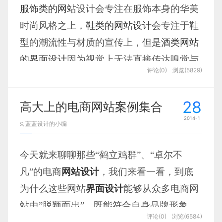
的动效是如何优雅地改善了用户体验。
服饰类的网站
设计会专注在服饰本身的华美
二是能够容忍别人的不出色包括错误。一个经
动态滚动
时尚风格之上，
鞋类的网站设计
会专注于鞋
理人要明白，他作为经理人天生的职责就是让别人做
型的潮流性与材质的宣传上，但是
酒类网站
的更出色，而不是要求别人原本就出色。员工素质比
的
界面设计
因为视觉上无法直接传达嗅觉与
他低是最正常的现象，经理人不应该一天到晚报怨员
网页上的超链接既有好处又有缺点。当你点击一个链接，你
评论(0)
浏览(5829)
味觉，所以设计酒类的
网站设计
时，会把专
工素质太低，没有可用之人。如果人人都出色，就不
无法预期会带你到怎样的页面，也许是一个产品的页面，也
注点从酒本身往外扩散到酿酒的原材料、环
需要经理人了。
可能是一家令人毛骨悚然的沿街老木偶店面的网站。前后的
28
高大上的电商网站案例集合
境的烘托、饮用的方法、围绕的典故等，通
关联是断开的。
2014-1
三是能够采取善意取向。不少经理人有印象
蓝蓝设计的小编
过全面的介绍来弥补嗅觉与味觉上的缺失遗
病，看好一个人，就觉得这个做的任何事都是对的；
憾（这也正是许多酒类广告的宣传方法）。
看不好一个人就感觉他什么也做不好，甚至做事的出
今天就来聊聊那些“鹤立鸡群”、“卓尔不
发点都不好。首先就给人戴上了帽子，这样的经理人
再通过搭配质感的酒具，使用视觉滚动差的
凡”的电商
网站设计
，我们来看一看，到底
又如何鼓励员工呢。
表现手法来营造一个酒的氛围。
为什么这些网站
界面设计
能够从众多电商网
站中”脱颖而出”，既能符合自身品牌形象，
Big Bend Brewing Company
评论(0)
浏览(6584)