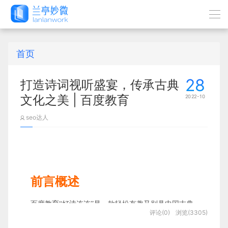
首页
28
打造诗词视听盛宴，传承古典
文化之美 | 百度教育
2022-10
seo达人
前言概述
百度教育“好诗连连”是一款轻松有趣又别具中国古典
评论(0)
浏览(3305)
美韵的学习平台，在2022年先后荣获设计界三项国际