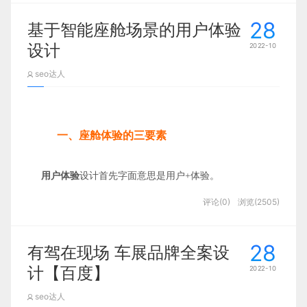
知名大奖：德国红点品牌与传达设计奖、美国Muse Cr
eative Awards 金奖、韩国K-design 设计奖。本文分享
28
基于智能座舱场景的用户体验
设计团队是如何通过精湛的多维设计打造诗词视听盛
设计
2022-10
宴，让用户感受到传承千年的诗词魅力，唤起用户对
古典文化的热爱。
seo达人
好诗连连—中国古诗词学习平台
古诗词是古人用最精
一、座舱体验的三要素
炼的文字传达所思所想的文学载体。但随着几千年时
间的演变，注重表达效率的白话文逐渐替代了古人凝
练、富有韵味的文字。传统诗词离我们的日常生活越
用户体验
设计首先字面意思是用户+体验。
来越远，阅读和背诵诗词常常被认为是无聊和困难
的。为了激发用户对古诗词的兴趣，我们构建了趣味
评论(0)
浏览(2505)
化的体验帮助用户轻松地学习。
28
有驾在现场 车展品牌全案设
01 座舱内的用户
除了驾驶员还要考虑非驾驶员， 非
点击图片前往原文观看视频
计【百度】
2022-10
驾驶员也有多种角色：老人/儿童/青年。
一、设计主旨：沉浸式国风视
seo达人
听盛宴，传承诗词文化之美
一