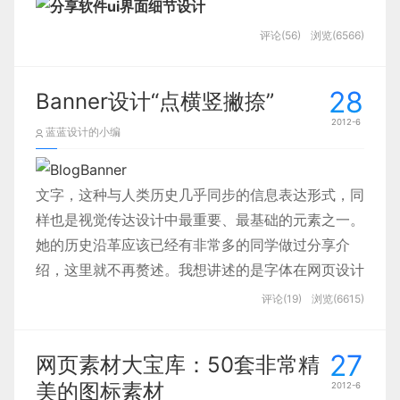
评论(56)
浏览(6566)
28
Banner设计“点横竖撇捺”
2012-6
蓝蓝设计的小编
文字，这种与人类历史几乎同步的信息表达形式，同
样也是视觉传达设计中最重要、最基础的元素之一。
她的历史沿革应该已经有非常多的同学做过分享介
绍，这里就不再赘述。我想讲述的是字体在网页设计
中的运用，她最为常见的一种承载形式：banner字
评论(19)
浏览(6615)
体设计，这几乎是每个Web设计师都会遇到的设计
内容，不论是通栏、半通栏，还是各种大大小小尺寸
27
网页素材大宝库：50套非常精
以及活动营销推广的页面头部，都可以看到字体设计
美的图标素材
2012-6
的身影。