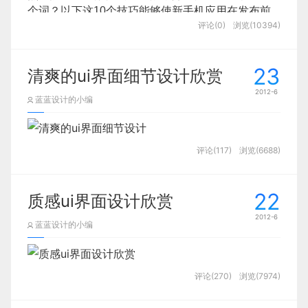
个词？以下这10个技巧能够使新手机应用在发布前
评论(0)
浏览(10394)
提升质量，最大化发掘该应用的潜力，从而最小化用
户差评和低下载量这种不良结果。
1、首次开启体验
23
清爽的ui界面细节设计欣赏
2012-6
优秀的网站和手机应用有诸多相似之处。这两者
蓝蓝设计的小编
都能够迅速吸引用户或访问者。如果没有做到这点，
用户很可能会转而寻找其他替代品。多数用户不愿意
浪费时间来弄清楚要如何运行应用或阅读复杂的教
评论(117)
浏览(6688)
程。他们会选择放弃该应用。
首次开启应用时，每个人的脑中都会浮现出相同
22
质感ui界面设计欣赏
的3个问题：我在哪里？我现在能够做什么？我接下
来能够做什么？
2012-6
蓝蓝设计的小编
努力使应用立即对这些问题做出回答。如果你能
够在前数秒的时间里告诉用户这是款适合他们的产
品，那么他们势必会进行更深层次的发掘。
评论(270)
浏览(7974)