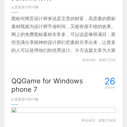
蓝蓝设计的小编
阿里巴巴中国站首页改版后对于页面内的banner推
图标对网页设计师来说是宝贵的财富，高质量的图标
荐位有了更高的要求，这也引发了我对如何做好一条
素材既能为设计师节省时间，又能有很不错的效果。
banner的思考，我觉得在banner设计中相对图形及
网上的免费图标素材非常多，可以说是琳琅满目，那
背景元素的运用，文字本身的设计与排版要重要很
些充满分享精神的设计师们把素材共享出来，让更多
多，即使在没有任何背景元素的情况下，文字依然可
的人可以使用他们的优秀设计。今天这篇文章为大家
以良好的传达信息，因此如果我们对banner上的文
收集了50套新鲜出炉的图标素材资源与大家分享，
字进行巧妙设计不仅能鲜明的表达设计主题还能够增
评论(46)
浏览(7274)
可以免费下载。记得分享和推荐一下 :)
强用户关注度从而获得高的点击率，更可以提升网站
页面审美价值，也只有理清的这样的思路才能更好的
26
QQGame for Windows
制订设计规范，保证页面广告投放质量的一致性。
phone 7
2012-6
Book Icons
蓝蓝设计的小编
评论(43)
浏览(7048)