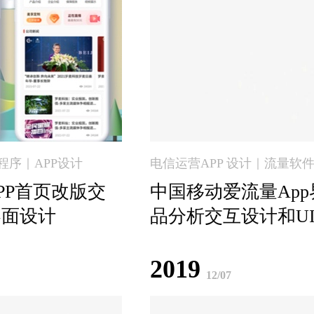
程序｜APP设计
PP首页改版交
中国移动爱流量Ap
界面设计
品分析交互设计和U
计
2019
12/07