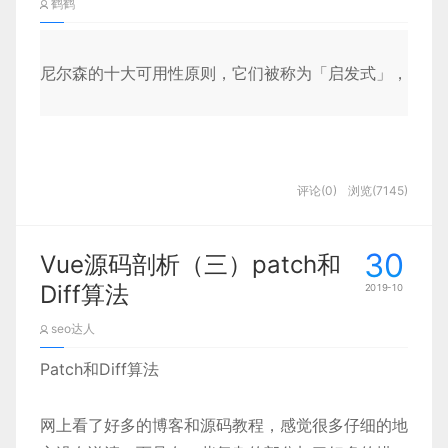
另一方面，这种间隔方式也很容易显得过于简单，并
鹤鹤
今天就跟大家分享设计的方法论——设计原则，在方案输
已经和大家分享了
图形和字体
篇，今天我们可以看
且和应有的形态相去甚远。这也是为什么设计师在想
以至于对于优秀的产品人或设计师，包括运营来说，
stylesheets
-------
静态的样式表文件
下布局对界面设计的影响，以及我们该如何通过布局
内审时，面对领导和同事的质疑，除了说“大厂都是这么
尽办法去寻求别的视觉间隔形态。太多的线条间隔会
利用好通知，就能掌握用户心理，巧妙的将用户留在
尼尔森的十大可用性原则，它们被称为「启发式」，<br
来使界面设计看起来更加有范，更有自己的视觉特征
撑。
让屏幕上的视觉干扰太多，并且带来不必要的视觉噪
产品中。它们甚至有助于与打算放弃产品的用户建立
routes
-------
路由文件
点在里面。
音。
联系并促进互动。
一、
一致性
index.js
------- 默认的路由
所以，能够将线条间隔用得微妙、恰到好处、出神入
那么，我们应该如何更合理的设计通知呢？下面我们
一致性的益处
：对用户来说，一致性可以降低学习成本，
开篇灵魂拷问：
评论(0)
浏览(7145)
化，是设计师功力的一个重要体现。
通过「通知的组成部分」以及「通知的使用类型与规
提高代码和设计的复用率。对企业来说，一致性意味着产
users.js
-------
用户相关的路由
目前主流布局趋势是怎样的
则」来详细做一次拆解。
被扩展到企业其他产品中（比如Adobe旗下的产品都严
你认为一个怎样的产品才算是一个好的产品？
30
-
Vue源码剖析（三）patch和
views
-------
路由对应的页面
通知的组成部分
立品牌忠诚度。
前面在向大家介绍布局的重要性和他对界面设计的影
Diff算法
2019-10
这个问题耳熟吗？面试的时候是不是有被问到过？
响，那么如果我们需要做出一些比较有创新的布局来
关于通知的简单定义：它是一种吸引用户注意的功能
index.ejs
-------
默认的首页
seo达人
我们经常使用的那些产品，哪些是好的产品呢？
一致性的弊端
：很多设计师容易被这一原则而禁锢，进而
提高界面精致度，该如何去下手呢？我们可以通过观
模式，让用户获悉新事件的信息动态。产品将其发送
Patch和Diff算法
略了特定情境下的用户行为和使用模式，所以在设计时不
察目前主流一些趋势做法，了解国外设计师如何找到
给用户并与用户产生交流。
error.ejs
-------
错误页面
当我们谈论一个 APP 产品时，
更有创意的方式来设计他们的布局 - 并将一些创意运
新。
因此从这个定义中我们可以知道，通知有两种形式，
网上看了好多的博客和源码教程，感觉很多仔细的地
作为用户你最关心的是什么？
用到界面设计中的，下面我们一起看下。
app.js
-------
使用中间件，注册路由