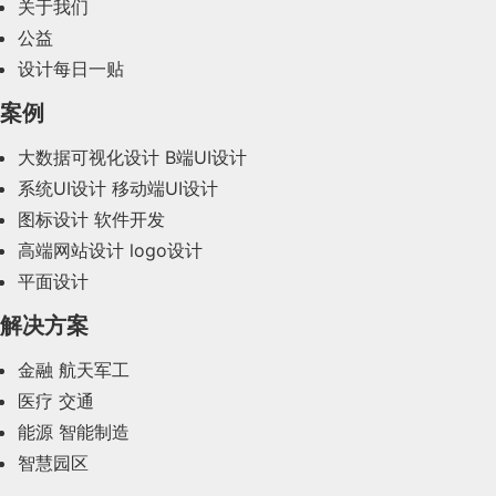
var canvas2 =
2024年2月(58)
关于我们
code: '10000',
// 失败，根据响应码判断失败原因:
片布局。
诉用户出错的原因。
双十一，全年最便宜的一天，无疑让你的期待，变得
document.createElement('canvas'),
公益
2024年1月(44)
「更值得」期待，所以「更值得」让大家买得更多。
设计每日一贴
message: '该用户已注册，请直接登录'
return fail(xhr.status);
ctx2 = canvas2.getContext('2d');
然后oldS = C1; oldE = C1; newS = D2; newE =
2023年12月(47)
案例
B2
},
2023年11月(41)
}
大数据可视化设计
B端UI设计
这里的操作行为分两种，分别是 App 外与 App 内，
canvas2.width = 100;
系统UI设计
移动端UI设计
它们之间的操作逻辑是不同的。iOS 系统通知的清除
3、操作后可撤消
：允许用户撤消错误操作，如mac系统
2023年10月(14)
registersuccess: {
在 GNO Blankets 这个网站当中，强烈的明暗对比将
} else {
图标设计
软件开发
操作，只是在系统的通知中心将该信息清除，进入具
canvas2.height = 100;
网站元素分隔成为精美而清晰的区块。
2023年9月(27)
卡片布局还有一个最大好处就是，他能够封装内容，
高端网站设计
logo设计
体 App 后，这条消息还是会存在。而在 App 内删除
对比发现两两都不对等，所以走第三步。
code: '10101',
// HTTP请求还在继续...
阴影和体积
平面设计
使得画面布局整洁，所有内容都往容器里面放，信息
该条信息，则该信息才会真正消失。
var half = canvas2.width / 2,
2023年8月(88)
假设有key存在，所以newS直接和oldDom里面的所
之间保持很好的区分
message: '注册成功'
解决方案
示例2：
2023年7月(62)
iOS系统照片的删除和撤回
阴影和体积也是一种非常常见的视觉间隔方式，通过
}
所以从上面可以看到，通知推送，是有两大类别的，
gradient2 = ctx2.createRadialGradient(half, half,
有节点对比，发现没有存在，然后插入到oldS前
微信对话中的「撤回」功能，这些都体现了系统的容错性
营造在「高度」或者说高程上的视觉差异，从而达到
分别是 App 外与 App 内，它们之间的逻辑关系与展
金融
航天军工
但，这些洞察还只是帮我们理清了消费行为背后的共
0, half, half, half);
面，且newS+1
2023年6月(58)
}
分层的效果，而这种设计也是符合人类一直以来的认
}
示形式会有所差异，需要根据具体情况进行设计分
医疗
交通
性规律，实际上，细分到每个消费者，因为身份角色
2023年5月(28)
知习惯。这种方法有利于保持整个设计的平衡和易读
五、
可控性
析。
能源
智能制造
生活方式的不同，动因各自不同，还不能简单的用向
gradient2.addColorStop(0.025, '#CCC');
真实dom排序为：A、D、C、B
}
性，另一方面，它又能保持足够的微妙和自然，不会
可控性可以从以下几个维度分析：
智慧园区
往更好的生活来概括，因为它太抽象，听上去对，但
2023年4月(47)
8. 小结
那么引人瞩目从而让人觉得出戏或者受到干扰。