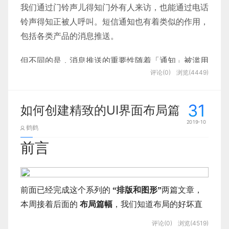
织内容的视觉体验，处理信息的层级，也有助于用户
我们通过门铃声儿得知门外有人来访，也能通过电话
理解内容，明白内容之间的关系。
铃声得知正被人呼叫。短信通知也有着类似的作用，
express myapp --view=ejs
包括各类产品的消息推送。
视觉间隔和页面上的其他内容在一起，构成视觉层
cd myapp
级，这是它最重要的作用。在视觉间隔的帮助之下，
但不同的是，消息推送的重要性随着「通知」被滥用
用户可以轻松地感知内容之间的关系，明白各个信息
评论(0)
浏览(4449)
而变得不那么重要了。它们变得不像门铃或电话铃声
// 安装依赖
片段之间的关系是相似，并列，承袭，从属，还是其
起到的作用性那么大，包括短信现在也大多是垃圾信
他。
息。
31
如何创建精致的UI界面布局篇
npm i
视觉间隔的可用性也同样重要：在很多时候，有的视
2019-10
而且，通知越来越多地通过各种方式去触达用户。比
鹤鹤
觉间隔元素看起来是可点击，可交互的，这在移动端
// 安装需要使用的模块
如消息未读的红点提示，或者显示消息的数字统计，
前言
界面上，是非常重要的。
以及手机使用过程中的顶部提示与声音或震动的提
// 数据库模块 用户唯一id模块 密码加密模块 token
醒，等等。
视觉间隔的种类
模块
前面已经完成这个系列的
“排版和图形”
两篇文章，
但我们还是无法抑制点击图标的冲动，这仅仅是因为
谈到视觉间隔，我们可以从两方面来进行拆解分析：
本周接着后面的
布局篇幅
，我们知道布局的好坏直
npm i mongoose node-uuid bcryptjs
它具有未读的计数或红点提示，即使我们已经知道当
视觉间隔的外观和功能。按照视觉特征，视觉间隔有
接影响产品美观度，不同形式的布局，给用户带来的
jsonwebtoken -S
评论(0)
浏览(4519)
中的内容并不重要。
5种基本的类型：