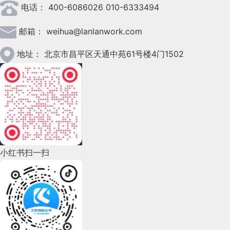
每个消费者更关心的是我的需求是不是被满足，而对
gradient2.addColorStop(0.1, 'hsl(' + hue + ', 61%,
然后重新开始，oldS++ > oldE-- ,结束了。
电话：
400-6086026 010-6333494
2023年3月(37)
// 发送请求:
于双十一来讲，我们就是要打造属于每一人的双十
33%)');
1、记忆及预测用户行为，帮助用户做些事情，减轻用户
对上面的内容进行总结，可以得到这样一幅画像：
一，而不仅仅只是购物，这样它才具有节日的文化属
邮箱：
weihua@lanlanwork.com
2023年2月(90)
5、编写登陆接口
的账户密码：
4
·.
一致性原则
xhr.open('get', '/api/categories');
性。
gradient2.addColorStop(0.25, 'hsl(' + hue + ',
全封闭卡片布局，内容之间通过卡片封装，中间无空
2023年1月(78)
同样的文字、状态、按钮，都应该触发相同的事情，遵从
地址：
北京市昌平区天通中苑61号楼4门1502
64%, 6%)');
这就是updateChildren，之后就是一直遍历，运行
目标文件 myapp/routes/users.js
隙
xhr.send(null);
致。主要包括以下五个方面：
updateChildren直到没有
2022年12月(45)
邮件中，输入收件人的姓，软件能自动检索出该姓下曾出
gradient2.addColorStop(1, 'transparent');
实现思路：根据手机号查询有没有该用户，如果没
2022年11月(69)
1
1. 结构一致性
有，提示用户未注册，如果有该用户，使用
2022年10月(51)
bcryptjs模块验证密码的有效性，如果有效，生成
保持一种类似的结构，新的结构变化会让用户思考，规则
2
token，返回给前端相应的token值。
示例：
微信中每个模块的条目都有统一的「图标+文字信
2、对操作给予及时反馈，用户能了解操作是否已生效
，
2022年9月(135)
自由式网格布局
ctx2.fillStyle = gradient2;
小红书扫一扫
3
盘，或者操作状态变化，界面应及时给出反馈。
2022年8月(60)
-
var jwt = require('jsonwebtoken');
大部分系统或产品的通知组成，都可以通过此图概
ctx2.beginPath();
这种网格布局相对来说比较开放性的，布局上多以卡
这个APP的目录页面所有元素都采用了白色的背景，
括，唯一不同的是，它们会随着不同的业务而发生变
2022年7月(111)
4
3、将操作状态或进度显示出来，用户能了解当前系统状
片承载内容为主，卡片跟随隐形网格随机分布在画板
// 实现登陆功能
而阴影让布局呈现出了纵深层次，让内容足以展现又
化。
ctx2.arc(half, half, half, 0, Math.PI
2);
2022年6月(162)
的烦躁感，同时增加可控感。
中，有点类似我们说的暴瀑流布局方式，这种会比较
不显突兀。
5
比如豆瓣的推送消息告知用户近期有新的电影上映，
灵活，一般会在摄影类，杂志类，文艺类产品居
router.post('/login', (req, res, next) => {
2022年5月(143)
那么通知来源要么是电影模块的功能详情页，要么是