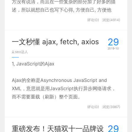
分别是被动只读型和操作反馈型。
方没有说清，而且在一些复杂的部分加了好多的描
一般都是是这个产品好用吗？功能复杂吗？
一致性可以从以下几个维度分析：
述，所以就想自己也写下心得, 方便自己, 方便他
而不是这个产品用户界面颜色好看吗？
package.json
-------
描述文件
被动只读型，是指该信息可读，但不可进行操作；操
人，有兴趣的同学可以关注我的github里面有我之前
交互的动效酷炫吗？
评论(0)
浏览(4914)
作反馈型，是指用户可对该通知进行操作，如某宝订
1、交互行为一致性
，交互行为一致性又包括操作方式，
一些博文 github/193Eric
在这个网站产品页面中，使用深色的线条间隔来分割
3、准备数据库相关文件
单支付成功后的地址信息确认通知。
卡」和「信用卡还款」虽两个不同功能，但尽量使模块内
产品信息，用来组织和间隔信息内容。
互联网已经深入到每个人的生活当中，
偏移与叠加网格布局
29
一文秒懂 ajax, fetch, axios
所以在梳理组件的时候也要注意掉这个差异。
时刻影响着我们；
大勋在node系列之数据库mongoose的封装中给大
-
2019-10
seo达人
家介绍了如何封装mongoose，可以先行查看如何封
一个好的产品会给我们带来便捷，
网格布局我相信大部分人都知道，很熟悉，那么今天
我们知道的，在数据更改后，会触发getter，然后通
1. 消息中心
装，封装的文件夹为sql，如果不想看的，可以直接
1, JavaScript的Ajax
使我们的生活变得简单而又美好；
所说的偏移叠加网格布局是什么样子的呢？其实就是
过dep.notify()来通知watcher触发update进而更新
2、视觉表现一致性
，包括风格，色彩，文字，图标，图
通过网盘下载该文件夹
也会有一些产品使用时会感到不舒服，
我们在设计界面时候，把最底层基础网格搭建好后，
视图，最终是通过Diff算法来对比新老Vnode的差
图标和图片如何保持统一。
Ajax的全称是Asynchronous JavaScript and
糟糕的产品体验会让我们的生活变得复杂而又烦恼。
上层的内容排版，通过错落叠加方式来布局，这种布
异，并把差异更新到Dom视图上
XML，意思就是用JavaScript执行异步网络请求，
所以，决定一个产品好不好用，
局的优点是留白空间大，呼吸感强，图文错落交织一
而不需要重载（刷新）整个页面。
图标的统一性：
起，形式感增强。缺点是，运用的范围会小一些，承
能不能长期使用都是用户体验直接决定的。
将该sql文件放置项目的跟目录下
1）一款产品在各个平台上的图标要一致
载内容少，一般Web端运用比较多。当然也有一些移
评论(0)
浏览(3967)
用户体验关注的是在满足用户需求的同时带给用户美好的
Ajax使用XMLHttpRequest对象取得新数据，然后
动端设计个性化产品存在这样的布局
（Rover
Diff
再通过 DOM 将新数据插入到页面中。另外，虽然名
APP）
可以去下载体验下。
接下来我们来聊一聊「尼尔森十大原则」，
29
重磅发布！天猫双十一品牌设
字中包含 XML 的成分，但 Ajax 通信与数据格式无