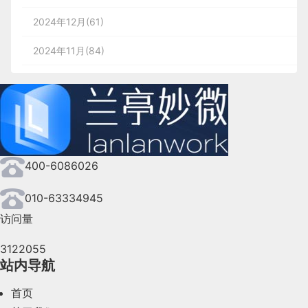
有人说，购物能让我们吃饱穿暖，让我们出行方便，
ctx = canvas.getContext('2d'),
res.send(utils.registered)
四、
容错性
让我们安居无忧。
2024年12月(61)
容错性可以从以下几个维度分析：
// 状态发生变化时，函数被回调
w = canvas.width = window.innerWidth,
先对比oldS和newS,oldE和newE,发现oldS = newS
}
2024年11月(84)
如果这些你都有，你为什么还要购物？
所以真实dom的A固定不动。排序为 A、B、C
if (xhr.readyState === 4) { // 成功完成
1、操作前可预知
：有预防用户出错的措施，关键操作有确
h = canvas.height = window.innerHeight,
2024年10月(167)
})
因为每个人都向往更好的生活！
知用户银行卡余额，避免余额不足让用户重复输入；图2提
然后oldS = B1 ; oldE = C1; newS = D2; newE =
2024年9月(144)
// 判断响应结果:
3
·.
撤销重做原则
B2
为了更好的生活，我们需要通过物品的改善带来心理
})
2024年8月(164)
的满足感。当然也有人会会说，满足感也可以通过其
它就像是上面提到的红点，这里指的是进入 App 的
在使用产品时了解和掌控当前页面。
if (xhr.status === 200) {
hue = 217,
他的方式获取，比如关爱他人、亲近自然、学习、修
消息中心之后，所显示的内容。
400-6086026
如果用户误操作，可以随时撤销，用户在使用产品时足够
2024年7月(107)
行、冥想等等，我们非常认同，更好的生活当然不仅
卡片布局
// 成功，通过responseText拿到响应的文
stars = [],
7. 操作行为
对比发现 oldS = newE , 所以真实dom,B要插入到
2024年6月(63)
仅只有购物。但我们当下探讨的范畴仅仅只是「购
附 状态码封装模块 myapp/utils/index.js
010-63334945
分期还款时，提前告知用户一个账单周期只能申请一次分
本:
-
示例1：
我们用微信和对方聊天时，当我们写了很多字，
后面去
物」以及「购物」能带来的满足感，对这种满足感的
访问量
2024年5月(73)
为什么要把卡片布局拿出来讲?卡片布局应该是我们
回功能，体验更好的是，撤回消息旁边有「重新编辑」功
count = 0,
期待，是每一个消费行为的动因。比如你想要买一件
module.exports = {
return success(xhr.responseText);
见过最多的布局了，卡片布局也会有很多种方式去布
3122055
如下图：
2024年4月(44)
新衣服的时候，其实你已经在期待穿上这件新衣服的
站内导航
局，根据产品内容复杂程度去建立卡片容器大小，卡
maxStars = 1100; //星星数量,默认1300
样子，你在挑选一件礼物的时候，已经在期待他人收
registered: {
2024年3月(50)
} else {
片作为承载内容的容器，对于响应式布局也是非常有
真实dom排序为：A、C、B
首页
到这件礼物时的反应……
2、操作中有反馈
：给用户明确的错误信息，并协助用户
利的支持，我们看appstore,behance的移动端，都是卡