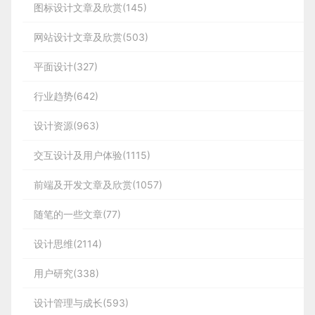
3. 信息标题
分屏布局
02. 环境贴切原则
图标设计文章及欣赏(145)
4
body,p,div,ol,ul,li,dl,dt,dd,h1,h2,h3,h4,h5,h6,form,input
Vnode和OldVnode都有文本节点但是内容不一样，
var User = require('./../sql/collection/users');
二、
优先级
03. 撤销重做原则
-
{
网站设计文章及欣赏(503)
则将真实DOM上的文本节点替换为Vnode上的文本
优先级可以从以下几个维度分析：
分屏布局，顾名思义就是将屏幕进行几种不同区域的
04. 一致性原则
5
△ 2019天猫双十一主logo多语言版本
节点
// 找到数据库封装文件
平面设计(327)
划分，然后内容分布排版在里面，分屏布局解决的主
05. 防错原则
margin: 0;
1、功能优先级
6
：把握核心需求，突出亮点功能，拿最近
今年是双十一的第十一年，当我们接到这个任务的时
要问题将屏幕大的设备进行合理划分空间设计，一般
06. 易取原则
行业趋势(642)
var sql = require('./../sql');
行卡」「微转账」，所以在页面布局、所占比重上强调这
padding: 0;
候，就有机灵的同学提议：「我们用6个1吧，
是在横屏运用比较多，比如PAD，或者WEB或者车
07. 灵活原则
设计资源(963)
启动请求：
111111，61儿童节！」、「让我们回归购物的纯真快
便用户快捷使用。
机中控屏，下面一起看下分屏布局在实际设计中的具
Vnode和OldVnode上都有子节点，需要调用
08. 易扫原则
// 状态码的封装
上面这款旅行规划 APP当中，使用留白将不同的条
}
乐！」。
交互设计及用户体验(1115)
updateChildren函数进一步比较
体表现
09. 容错原则
目分开，没有使用额外的具体视觉元素，仅仅只靠留
var utils = require('./../utils')
前端及开发文章及欣赏(1057)
白。
10. 人性化帮助原则
「哈哈哈哈哈哈…」魔性的笑声在整个会议室回荡，
html,body {
看来往年挠破头也解不开的难题，就这么解开了？故
xhr.open(method, url, boolean);
随笔的一些文章(77)
它主要是指该信息来自于谁或属于什么子类型，比如
2、内容优先级
：内容分级，突出核心内容。拿最近做的
// 用户唯一标识的id
事当然不会这么简单，我们还没有往这个方向尝试就
下面我们就针对每一条来单独分析一下吧~
width: 100%;
用户互动点赞消息，评论消息，系统消息等等。用户
updateChildren比较规则
及数据分析得出的内容优先级对内容进行布局与设计。将
设计思维(2114)
被否了。
xhr.send();
可以通过标题来获悉该信息类型，再通过内容摘要来
var uuid = require('node-uuid');
用户上滑时，底部出现全局浮动的按钮，可快速显示二维
1
·.
状态可见原则
height: 100%;
用户研究(338)
判断内容是否重要。
其一，双十一是一个深入人心的认知，这四个
1
系统应该让用户知道发生了什么，
// 密码加密模块
设计管理与成长(593)
一已经成为了超级符号，是我们宝贵的品牌资
当然，这里的摘要如果过长，就需要省略处理，引导
}