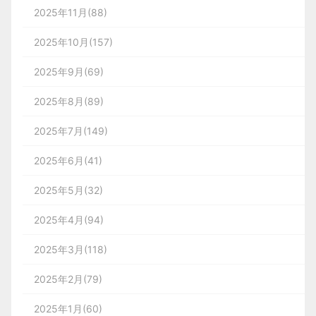
不同通知的类型会汇总在各自的类型下。包括用户所
password = bcrypt.hashSync(password,
2、符合用户认知与心智，延续约定俗成概念。
苹果的首席
2025年11月(88)
}
-
商家需要确认你是否付钱，
接收到的信息，通常也会告知用户该信息属于什么类
假设:
salt)
设计不需要任何指示用户就知道如何操作。如下图苹果系
内容重叠布局，打破了传统平整的极简注意风格，扁
型。有时候，标题可能会更细，但是用户通过图标可
但是又经常忙于手头的事情无法及时查看；
2025年10月(157)
度，而不是向下是提高，向上是降低。
平化设计将会加入Z轴空间元素，使得整体设计有了
以判断该信息属于什么类型，甚至都不需要仔细查看
而这样功能的设计，商家即使在忙着手头的事情依然能通
// 2.2.3 插入数据库
2025年9月(69)
新颖的布局方式，这也是一种区分竞争产品的布局方
标题与内容。
这样的设计对于商家和消费者是友好便捷的。
function fail(code) {
式，一般内容重叠产品大多出现在偏杂志化设计的产
// 音量大小,0.01-1
真实dom为 A、B、C
2025年8月(89)
sql.insert(User, { userid, username,
品中，如之前我介绍图形篇时候提到
韩国29cm
但是，并不是所有产品的信息都可以通过图标来判
password, tel}).then(() => {
2025年7月(149)
console.log(code);
他们详情页，运营页面运用了重叠布局。
断，有时候图标只是一个大方向，如果手机锁屏，相
再比如，根据我们的正常认知，下一步应该在右，上一步
oldDom为 A1、B1、C1
对于用户来说，这条通知只是告诉用户该信息是由什
2025年6月(41)
res.send(utils.registersuccess)
那么我们要对消费者表达「购物」吗，讲我们多么便
}
么产品推送，而并不能指向至该产品的什么类型的信
newDom为 A2、D2、C2、B2
宜，货品多么丰富，多么物美价廉？这些是消费者早
2025年5月(32)
息。所以在使用的过程中，同样需要根据业务的场
})
就形成的认知，是我们不用表达大家都知道的事，它
景，谨慎地选择图标。
3、保持简洁，不给用户造成困扰与疑惑。
还是拿之前做
即使是在这样的柔和的设计当中，色彩的对比度也发
//宇宙
2025年4月(94)
看起来并不是一个想法和观点。
挥了相当的作用：一方面，强烈的色彩对比让CTA按
户进行解释说明，改版前的说明直接将大段的解释文字展
} else {
6. 阅读指示器
2025年3月(118)
var xhr = new XMLHttpRequest(); // 新建
钮和输入框之间有了明显的区分，另一方面，右侧的
var canvas =
先确定oldS = A1 ; oldE = C1; newS = A2; newE =
观的步骤，对用户来说更容易理解。
还是购物，但肯定不是教大家怎么购物，作为消费
XMLHttpRequest对象
地址:https://www.stereo.ca/project/clinique-dentaire-
主视觉元素的背景也同样借由不同色彩的对比，做到
document.getElementById('canvas'),
B2
2025年2月(79)
// 2.3 已有该用户
者，购物能给我们带来什么？
了突出的效果。
gagnon/
2025年1月(60)
xhr.onreadystatechange = function () {