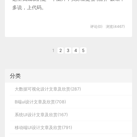
6）保持图标的尺寸和比例统一（体量感）
整体就要往右侧移动，如果再继续移动，那么内容会
目标文件： myapp/routes/users.js
的表单分隔到不同的区域。
多说，上代码。
尼尔森的十大可用性原则，它们被称为「启发式」，
2.如果OldVnode和Vnode值得进一步比较则调用
7）保持图标线的粗细统一
显示不下，同时视觉效果并没有很好
2. 通知指示符
xhr = new XMLHttpRequest();
patchVnode方法进行进一步比较，分为以下几种情
负空间
8）保持图标圆角大小统一
HTML：
是广泛的经验法则，而不是特定的可用性指导原则。
况：
评论(0)
浏览(4467)
} else {
负空间，也就是留白，也是最为常见的一种视觉分隔
虽然是1995年提出来的，
实现思路：使用post提交数据的方式，先以手机
如何做到图片的一致性：
元素。留白绝不是对空间的浪费，和屏幕上其他的元
号查询有没有该用户，如果有该用户，提示用户该
但是至今仍然被奉为交互设计师的入门法则，
xhr = new
1）图片的处理方式一致（尺寸比例，圆角，投影）
素一样，它同样发挥着重要的作用，拱卫支撑着整个
1
2
3
4
5
账号已经注册过了；如果没有该用户，则可以完成
我们不能把它上升为一种标准，
ActiveXObject('Microsoft.XMLHTTP');
<canvas id="canvas"></canvas>
用户体验。负空间是最为流行的视觉分隔之一，尤其
2）图片的风格一致，图片风格是否保持统一视产品属性
Vnode有子节点，但是OldVnode没有，则将Vnode
注册，首先得将密码加密，加密完成后插入数据库
而只当做一种经验来学习，
是在极简主义风格为主导的设计当中。负空间本身遵
简直要了店家的命，但是图片的处理方式可以做到统一，
的子节点真实化后添加到真实DOM上
然后跟现实中的设计结合来使用。
半偏移网格布局，界面中并非所有的内容都偏移底层
}
分类
1
循着格式塔原理，尤其是其中「接近原理」和「相似
△ 2019天猫双十一主logo
因为尼老师是从 web 设计提出的十大可用性原则，
网格，而是部分模块这样去做，原因是内容多的情况
原理」是负空间在设计中，发挥分隔作用的核心所
3、文案的一致性
，文案的人称，风格保持一致，网易云音
大数据可视化设计文章及欣赏(287)
我们要结合的是目前移动互联网的特点，
1
CSS：
在。合理地运用负空间，还能强化页面的呼吸感。
下。
代码实现：
然后在「尼尔森十大原则」的结构下探讨在用户体验上达
B端ui设计文章及欣赏(708)
Vnode没有子节点，但是OldVnode上有，则将真实
它可以是点，也可以是计数器，只要表明目前消息中
2
DOM上相应位置的节点删除掉
心有新的信息就可以。我个人一直觉得这就是让我们
系统UI设计文章及欣赏(167)
尼尔森十大可⽤用性原则为：
多数人养成强迫症的罪魁祸首。
3
/
css reset
/
移动端UI设计文章及欣赏(791)
01. 状态可见原则
// 找到用户集合