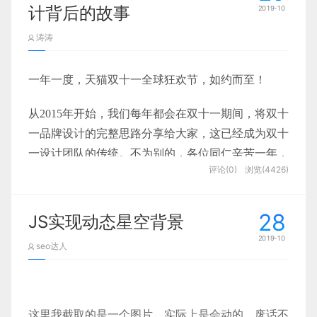
我们知道的，Virtual DOM是一颗树，而diff算法主
myapp
这十大原则是具体而又全面的用户体验可行性检验方法。
计背后的故事
2019-10
关; 这种技术就是无须刷新页面即可从服务器取得数
在这个页面当中，线条分隔了不同的内容区块，让页
要把两颗树进行对比，找出之间的差异，来渲染页面
据，但不一定是 XML 数据。
2）多款产品在一个平台上的图标之间的风格或规范要一致
涛涛
面的结构更易于被扫读。
这里的消息中心，是一个信息汇总中心，但并不一定
- sql
上图文字与图片交叠错落排版，图片与图片之间也是
是信息来源。意思是，信息来源可能是有很多用户在
尼尔森是谁？
对于IE7+和其他浏览器，可以直接使用
一年一度，天猫双十一全球狂欢节，如约而至！
你的文章下面点赞了，而这个点赞行为被汇总到了消
- collection
网格交错
XMLHttpRequest对象，对于IE6及以前的浏览器，
3）一款产品的每个图标的风格、细节、体量感上要一致
diff 算法是通过同层的树节点进行比较而非对树进行
息中心，再用消息中心指引作者去到文章页面查看具
使用ActiveXObject对象。
从2015年开始，我们每年都会在双十一期间，将双十
逐层搜索遍历的方式，所以时间复杂度只有 O(n)，
体详情。
users.js
一品牌设计的完整思路分享给大家，这已经成为双十
是一种相当的算法
一设计团队的传统。不为别的，各位同仁辛苦一年，
所以它是一个汇总表。但也有可能它就是信息来源
db.js
评论(0)
浏览(4426)
想跟大家就着新鲜出炉的设计唠唠嗑。
点，比如一些系统通知，告知要升级，因为它没有其
如何做到每个图标风格，细节，体量感上的统一？
雅各布·尼尔森（Jakob Nielsen）是毕业于哥本哈根
使用方法如下：
他功能可承载，所以只会在消息中心里出现。
index.js
1）保持图标的复杂程度或简约程度统一
每逢双十一logo出街，都会有热心的朋友帮我们解
要涉及让互联网更容易使用的方法。于1995年1月1日发表
28
JS实现动态星空背景
1.调用patch函数比较Vnode和OldVnode,如果不一
2）不使用潦草、手绘的造型，几何形更容易达到统一
读，也有人问我们为啥不搞个官方发布？各位朋友，
上面移动端设计，设计师通过留出左侧空网格，整体
或者类比 iOS 系统的通知中心，如果通知是 App 推
Alertbox 邮件列表以及 useit.com 网站，向成千上万
2019-10
样直接return Vnode即将Vnode真实化后替换掉
您现在看到的就是官方发布的内容，它不只有logo，
seo达人
3）保持图标的维度统一（二维/三维）
送的，那么它会指引用户进入某个 App；如果通知是
内容往右侧偏移，导航相对内容来说做了差异化设
可能带来争议，至少在 Web 设计师眼中，他是 Web 易
DOM中的节点
而是从头到尾一个完整的故事。
系统行为，如勿扰模式，「6:00 前来电和通知将会静
var xhr;
4）保持图标阴影、渐变等样式统一或均无样式
会人机交互学院，被赋予人机交互实践的终身成就奖。他还被纽约时
计，并未进行偏移设计（看我上图红框部分） 。这
4、编写注册接口
音」这个通知，是只可在通知中心进行操作的。想要
这个电商网站将不同级别的视觉内容进行了分离，借
Magazine 称为 “易用之王”。
5）保持图标颜色或图标背景的颜色统一
样做的目的是因为，我们点击汉堡菜单的时候，本来
更改，就需要手动打开设置。
if (window.XMLHttpRequest) {
助简单的水平线将价格、CTA按钮以及承载相关信息
这里我截取的是一个图片，实际上是会动的。废话不