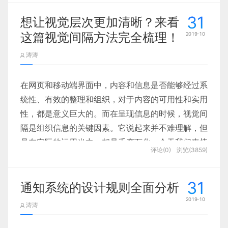
31
想让视觉层次更加清晰？来看
4、编写注册接口
这篇视觉间隔方法完全梳理！
2019-10
5、编写登陆接口
涛涛
6、验证登陆实现
在网页和移动端界面中，内容和信息是否能够经过系
统性、有效的整理和组织，对于内容的可用性和实用
7、预告
性，都是意义巨大的。而在呈现信息的时候，视觉间
隔是组织信息的关键因素。它说起来并不难理解，但
1、使用express脚手架创建项目
是在实际的运用当中，却是千变万化，今天我们来梳
评论(0)
浏览(3859)
理一下流行的视觉间隔的方法。
// 安装脚手架，只需安装一次
什么是视觉间隔
31
通知系统的设计规则全面分析
npm i express-generator -g
2019-10
视觉间隔是一种布局元素，它有助于将内容分隔成为
涛涛
清晰的分组、选项和部分。它可以让设计师更好地组
// 创建express项目