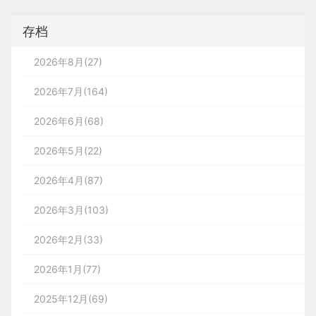
户，如果有，返回有该账户，如果没有注册继续
几天前，这里的逻辑是按照时间推进规则持续增加来
其他示例：
下拉刷新时的加载中，加载完成提示，收藏成
3，send()方法接收一个参数，即要作为请求主体发
式设计如此流行的原因所在。
异，这样就形成了视差效果，视差布局一般在H5界
也好，跟风也好，贪便宜也好，好像不买点什么总感
展示「扫一扫」「付款码」「红包/卡券」「骑单车」这
如果都没有，在没有key的情况下直接在DOM的
告知用户该消息的推送时间节点的。也就是过得越
存档
送的数据(post方法会使用，get方法直接传null)。
}
面出现比较多，用于营销场景会多一些，当然WEB
觉错过了什么。在这一天，「购物」毫无疑问成为头
标。
oldS位置的前面添加newS，同时newS+1。在有
sql.find(User, { tel }, {
id: 0 }).then(data => {
久，时间概念就越大。
如果不需要通过请求主体发送数据，则必须传入
端倒是比较常见
等重要的事情。
key的情况下会将newS和Oldch上的所有节点对比，
2026年8月(27)
null，因为这个参数对有些浏览器来说是必需的。调
5. 通知图标
如果有相同的则移动DOM并且将旧节点中这个位置
// 2.1 判断有没有该用户
2026年7月(164)
用send()之后，请求就会被分派到服务器。
canvas {
置为null且newS+1。如果还没有则直接在DOM的
oldS位置的前面添加newS且newS+1
2026年6月(68)
if (data.length === 0) {
三、
易读性
width: 100%;
易读性可以从以下几个维度分析：
2026年5月(22)
直到出现任意一方的start>end，则有一方遍历结
// 2.2 没有该用户----继续完成注册操作
XMLHttpRequest对象的异步请求示例如下：
2
·.
环境贴切原则
地址:https://www.stereo.ca/project/clinique-dentaire-
height: 100%;
束，整个比较也结束
2026年4月(87)
1、使用用户语言而不是开发者语言，贴近生活实际而不
gagnon/
功能和服务贴近用户使用的场景，
// 2.2.1 生成用户的id
2026年3月(103)
图表、止鼾次数、分贝向用户传达止鼾器的止鼾效果，呈
display: block;
符合当前场景用户的体验。
分贝巧妙的转化成蜜蜂的声音，增强了易读性，在这里蜜
2026年2月(33)
let userid = 'users
' + uuid.v1();
产品的功能和服务应该贴近真实世界，
function success(text) {
opacity: .8;
updateChildren例子：
这是一套移动端菜单的概念设计，强烈的色彩对比让
让信息更自然，逻辑上也更容易被用户理解。
2026年1月(77)
// 2.2.2 对密码加密
信息清晰可见。
△ 阿里巴巴经济体设计师共创
console.log(text);
上面讲到消息类型，我们也经常会在各类产品中发现
}
2025年12月(69)
内容重叠布局
示例：
我们在店里买东西的时候经常会听到这样的声音「