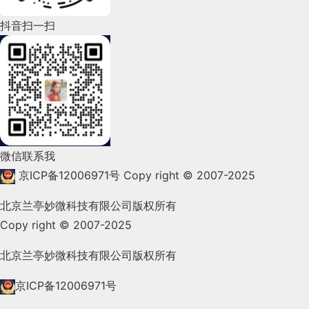
ctx2.fill();
多。
6
通知中心的系统消息；而通知类型就是内容更新；详
2022年4月(86)
// 1、获取表单信息
抖音扫一扫
情则根据具体内容来组合排列；最后送达至用户。
4、用户清楚知道自己当前在哪里，退路在哪里，可以去
2022年3月(119)
7
let { tel, password } = req.body;
2. 色彩一致性
哪，还能去哪。
而其中的差别就是，如果是通知中心推送的，用户点
// End cache
2022年2月(53)
产品所使用的主要色调应该是统一的，而不是换一个页面
8
击之后则是进入通知中心列表。如果是具体功能推送
// 2、依据手机号查询有没有该用户
示例：
淘宝的图标颜色与界面的主色均为橙色，也包括其
2022年1月(99)
的，那么用户点击进入的就是具体功能页面。如下图
function random(min, max) {
图片的有效信息外，都通过灰、白、橙色色来呈现，界面
9
所示：
2021年12月(105)
sql.find(User, { tel }, { _id: 0 }).then(data => {
微信联系我
if (arguments.length < 2) {
2021年11月(83)
10
京ICP备12006971号
Copy right © 2007-2025
// 2.1 判断有么有该用户
5、提供适时帮助、必要的信息提示
，如最常见的功能引导
max = min;
2021年10月(101)
北京兰亭妙微科技有限公司版权所有
11
这款提供定制化花束服务的APP也采用了类似的阴影
if (data.length === 0) {
Copy right © 2007-2025
2021年9月(153)
元素，让整体看起来清晰又通透。
min = 0;
12
2021年8月(147)
北京兰亭妙微科技有限公司版权所有
// 2.2 没有该用户
图片
如何运用这些
布局
进行创新设
3. 操作一致性
}
计
2021年7月(149)
13
京ICP备12006971号
图片在 UI 界面当中，同样也是一种非常有效的视觉
能在产品更新换代时仍然让用户保持对原产品的认知，减
res.send(utils.unregister)
回顾：
-
间隔，尤其是在包含大量文本内容的界面中。无论是