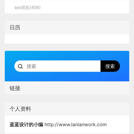
提取出Vnode和OldVnode中的子节点分别为vCh和
在适当的时间内做出适当的反馈。
2
用户进入消息源或消息中心。
产，而六个一不但不能帮我们强化认知价值，
seo优化(406)
OldCh，并且提出各自的起始和结尾变量标记为
var bcrypt = require('bcryptjs');
不要蒙蔽用户；
上图界面设计采用了1/2分屏布局，将图片与内容文
再比如，转账后的状态页面，用户最关心的内容是转账后
body {
反而会增加认知成本。
oldS oldE newS newE
沟通是所有关系的基础，无论⼈还是设备。
4. 推送时间
字进行区域划分，下图是将主文案摆放在分割区域中
注：
信息进行整理、归类、隐藏、删减，避免不重要信息对用
其二，六个一是一个纯视觉的创意，他很难支
日历
var salt = bcrypt.genSaltSync(10); // 加密级别
间（文字较少情况下可以这样去做）增强形式感。当
font: 14px Microsoft YaHei;
信息，最后的页面设计如下：
撑起我们要传达的消费者价值，也很难建立起
示例：
在淘宝里，我下拉时他告诉我「松开刷新」，也就
1，xhr.open参数含义：
然分屏布局可以有多重形式，列如，2/3,1/3，3/4等
情感连接。
中」，表示现在正在刷新。
Health Blog 的列表的排版层次是基于负空间来实现
-webkit-text-size-adjust:100%;
等，可以根据内容进行选择合适分屏
如果是oldS和newE匹配上了，那么真实dom中的第
这样的设计告诉我们，界面现在是什么状态，现在在干嘛
method：请求方式，post、get等
的，看起来清晰又充满呼吸感。
一个节点会移到最后
// 实现注册接口 -- post提交方式
我们应该从哪儿入手？
述。
-moz-user-select: none;
3、交互优先级
：主要路径清晰，减少干扰和分支。如下
色彩对比
url: 请求链接，只能向同源的url发送请求
router.post('/register', (req, res, next) => {
回归到设计的本质来思考，我们认为，设计的本质是
息呈现，该出现的时候出现，不该出现时隐藏，分步骤进
-webkit-user-select: none;
高对比度的色彩，同样能够带来清晰的视觉间隔效
将一个想法或者观点巧妙的表达给目标对象，表达的
链接
干扰。
boolean：是否异步请求，true：异步， false: 同
果。在 UI 界面中高对比度的色彩有着极为明显视觉
如果是oldE和newS匹配上了，那么真实dom中的最
// 1、先获取表单信息
过程中，形式只是手段，重点在于我们要表达什么。
Z轴视差布局
步，默认为true
user-select: none;
表现潜质，它们能够增强网站的信息和内容的表现
后一个节点会移到最前，匹配上的两个指针向中间移
-
力，分割区块，营造氛围。对比度是影响页面和屏幕
个人资料
我们集合了阿里各事业部的设计师代表，让大家回归
动
let { username, password, tel } = req.body;
推送时间是一个看起来简单，实际上也好像不是很复
2，调用 open()方法并不会真正发送请求， 而只是
position: relative;
可读性的关键因素之一。在具体的应用当中，不同的
视差布局，在web app或者web端布局常用比较多的
到一个普通消费者的状态，一起聊一聊各自的双十一
杂的逻辑。只要说明该通知的发送时间即可，但是需
4、视觉优先级
启动一个请求以备发送。
：重要的视觉信息第一眼看到，主要次要
蓝蓝设计的小编
http://www.lanlanwork.com
色彩会有效地分离不同的选项、条目和区域，这意味
一种，运行方式当滑动页面内容时内容与内容之间运
故事，把这些故事提炼出来，就是消费者对于双十一
// 2、根据手机号查询 用户集合中是否有该用
要注意的是时间段问题。比如几分钟前，几小时前，
先级明显高于下方的腾讯服务。美团首页上方虽都是功能
background: #000;
着它作为视觉分隔的作用非常强。这也是近年来分屏
动速率会有时间差，同时Z轴空间位置也会有深度差
普遍真实的认知。在全年最便宜的一天，无论凑热闹