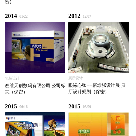
密）
2014
2012
01/22
12/07
展厅设计
包装设计
眼缘心弦----靳埭强设计展 展
赛维天创数码有限公司 公司标
厅设计规划（保密）
志（保密）
2015
2015
06/16
08/09