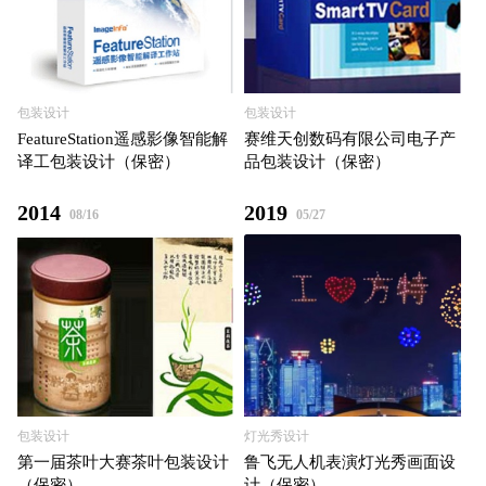
包装设计
包装设计
FeatureStation遥感影像智能解
赛维天创数码有限公司电⼦产
译工包装设计（保密）
品包装设计（保密）
2014
2019
08/16
05/27
包装设计
灯光秀设计
第⼀届茶叶⼤赛茶叶包装设计
鲁⻜⽆⼈机表演灯光秀画⾯设
（保密）
计（保密）