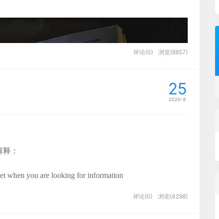
具体可以拆分为 3 个方面：
评论(0)
浏览(8857)
25
2020-9
，也是在各个企业级中台中出现频率最高的元素之一。
Wroblewsk 也提到了“表单决定了最关键的界面中交互的成
果设计得好，网站将实现有效性。效率、用户主观满意
解释：
目标，也是设计师想要达成的最终目标。表单往往是目
交互的发展进步，表单仍然是用户在网络中进行交互的
et when you are looking for information
也是最重要的阶段。
评论(0)
浏览(4298)
式
商平台也是亚洲较大的网上交易平台，提供各类优质商