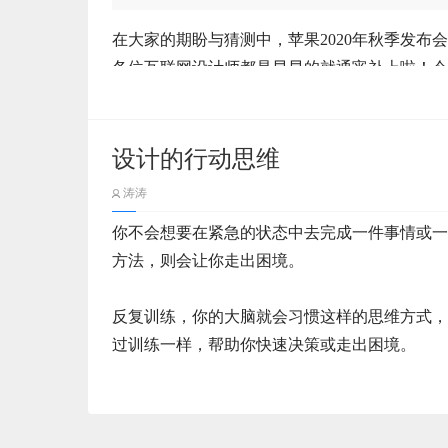
区导航，介绍人名，合作伙伴等场景。
必然是建立了强大的流量基础上。
在大家的期盼与猜测中，苹果2020年秋季发
于是，坐拥海量流量的互联网平台理所当然地成
各位互联网设计师都是早早的就通宵补上啦！今年并没
原子设计方法论是为了帮助我们去建立设计系统
图3 百度百科介绍
分组表单
却没有迟到。带着作为设计师的敏感度，我依然升
公司产品设计系统。
当数字时代来临，它的发展模式是建立在对于传
将一个复杂表单拆解归类分组。分组表单与分
不错的体验感想，一起共勉。
8月26日，抖音正式官宣将在10月9日起关闭
二、整体分析
的。
杂的造成填写的负担，并且能减少用户表单填写
间购物车。也就是说像淘宝、京东等其它平台的
设计的行动思维
3）自然属性
因此，只有那些真正能够改造传统行业的内在元
接下来，我们以金融产品为例 ，对原子设计方
涛涛
当用户打开支付宝，看到的第一个界面，就是支
而对于抖音这一举措，其实我们并不难看出字节
字时代的引领者。
刚升级完成就简单的把玩了一下，升级后的设计
面在界面设计中的定义是什么，以及对应的元素
时间很短（因为时间太短，导致我无法成功截屏
以时间，地理位置等属性组织信息架构。
扳手腕”的决心。
你不会想要在紧急的状态中去完成一件事情或一
来我们就一起看看升级后的系统带给我们哪些更
体验与优化
改造传统行业的内在元素并不是一件容易的事情
来不像其它APP（如抖音等）一样会有一个广告
方法，则会让你走出困境。
完善。
今年六月，字节跳动便成立了以“电商”明确命
时间：展示在一段时间内发生的事情，以时间为
术的应用让传统行业的内在元素发生根本性的改
1.1 必填项or可选项
全面进军电商业务，以解决字节跳动在信息流广
这与我们之前提到的支付宝的产品定位有关，支
一个企业的发展历史
反复训练，你的大脑就会习惯这样的思维方式，
然而，这种现象仅仅只是在数字时代的早期阶段
打开它时，多数场景下，都是用于支付，作为一
在设计表单时大多数设计师都习惯性的使用星号
原子
过训练一样，帮助你快速决策或走出困境。
这便与2020年最红的风口——“直播电商”不
将信息流样式进行简单分类，使用最多的四种样
地理位置：展示在不同地理位置的事件信息，空
迎界面做太长的停留，也不能做广告（尽管这种
在数字时代的早期阶段，只有那些真正能够不断
用那种形式才是最科学的呢？我们简单分析一下
力求新的商业化出口。
示：
适。
01、新增 App 资源库，实现自
本文讲述《设计的行动思维》，它是一种优秀的
才是真正意义上的引领者。
8月6日，抖音发布美妆品类直播带货
我以微信、淘宝、星巴克设计案例为你演示，帮
用户界面设计中的原子，是构成界面的基本元素
举个例子，当你早上急急忙忙的起了床赶去教室
这就是我们现在所看到的产业互联网时代。