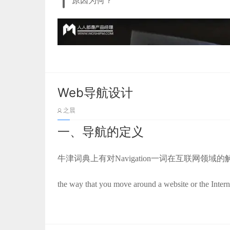
原因为何？
二、体验与优化
组件化设计的流程，经过实际工作的锻炼和思考，
三、排列与布局
四、写在最后
表单分析
1. 明确组件化设计的内容。
2. 场景设计走查。
Web导航设计
1.1 表单的重要性
之晨
3. 组件化设计验证效果。
在上面的前言中也提到了表单作为基础通用组件
一、导航的定义
并且在《Web Form Design》一书中 Luke 
败”，当用户使用网站时会有一个特定目标，如
牛津词典上有对Navigation一词在互联网领域的
度以及特定用户在特定使用环境下所达到的特定
标用户和整个产品的一所桥梁。因为，尽管人机
the way that you move around a website or the Intern
主要方式。所以表单是被认为完成目标的最终，
翻译为：你在浏览网页时四处移动寻找信息的方
一. 组件化设计的案例（界面展示篇）
我们以淘宝来举个典型的例子，淘宝属于国民电