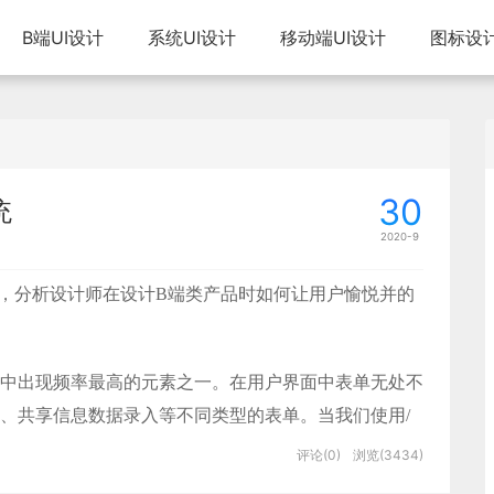
B端UI设计
系统UI设计
移动端UI设计
图标设
30
统
2020-9
容，分析设计师在设计B端类产品时如何让用户愉悦并的
中出现频率最高的元素之一。在用户界面中表单无处不
、共享信息数据录入等不同类型的表单。当我们使用/
进行组合搭配使用，看似简单，但是在实际业务使用中
评论(0)
浏览(3434)
造成较多的困扰。