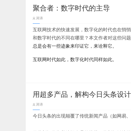
品。从平台的特性来讲，它以用户下单并成交作
也就是说用户看到的，影响其寻找信息的因素都
聚合者：数字时代的主导
这篇文章是《10分钟带你看懂支付宝的交互设
从购买到支付完成以分步形式进行，第一步填写
涛涛
至第三方，第三步买方确认收货并自动打款给商
下面进入正文：
阻断，用户能很顺利的按步骤完成订单。淘宝支
互联网技术的快速发展，数字化的时代也在悄悄
二、为什么需要导航
一、了解支付宝的产品定位
和数字时代的不同在哪里？本文作者对这些问题
总是会有一些迹象来印证它，来诠释它。
交互上：
体验操作系统：手机iPhone6s；
1.2 拆分表单
互联网时代如此，数字化时代同样如此。
用户在使用传统方式阅读时，所处的空间是单向
支付宝版本号：10.1.58；
我们简单提一下表单组成（网上有很多详细的相
当数字化的浪潮在零售、金融等行业里翻涌，一
而在网页领域，所有的内容都存放在各自的UR
分，表单类别、表单标签、表单基本组件、占位
们。
在开始产品分析前，我们先来看看支付宝的产品
跳跃的阅读方式让用户很容易失去位置感。
部分，但不是一定都要有，比如：移动端填写验
用超多产品，解构今日头条设计
接棒互联网的现实，注定了数字化本身就生而不
交表单验证。
所谓产品定位，包括以下三方面：使用人群、主
试想一下我们在大型商场里晕头转向的场景，会
涛涛
同样地，数字化可以以互联网为镜，审视自身的
业务上：
今日头条的出现颠覆了传统新闻产品（如网易、
同互联网时代仅仅只是对传统行业的上下游进行
表单类别：第一时间告诉用户此段落的表单大致
从潜在用户想要了解某个产品时，导航就开始起
统行业的底层改造以及基于这种改造衍生而来的