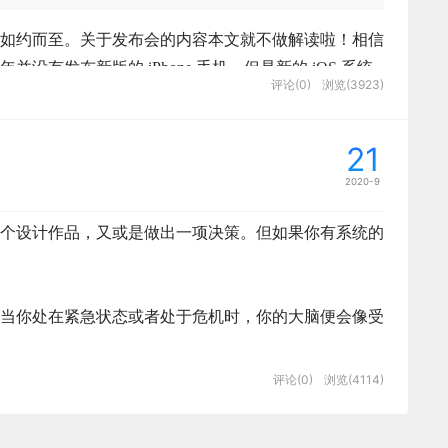
布会如约而至。关于发布会的内容本文就不做解读啦！相信
为这个时代的引领者和推动者。
有发布新版的 iPhone 手机，但是新的 iOS 系统
，目前逐渐被国内外的一些大公司，应用于创建统一的
评论(0)
浏览(3923)
级了新版的 iOS14，今天便为大家整理一些个人觉得
统行业的内在元素和流程进行深度调整和重构的基础上
布表单特点较为相似，都可以减轻用户因为表单大而复
直播间的电商外链，第三方来源的商品将不再支持进入直播
出错率
21
的商品将无法在抖音直播间内实现直接跳转购买。
素，并且可以再造传统行业的运行流程的玩家，才是数
2020-9
法论进行拆解，深入思考原子、分子、组件、模块和页
付宝的欢迎界面，支付宝的欢迎界面很有特点——停留
跳动想要在电商业务上与阿里、京东等电商平台“扳一
还是带来了很多惊喜和变化，体验度也更加流畅。接下
是什么，元素之间又是如何组合的。
，所以这里就不放图了）。为什么支付宝的欢迎界面从
个设计作品，又或是做出一项决策。但如果你有系统的
好的体验，以下仅展示个人用过的部分，欢迎大家补充
，它需要的是从传统行业的流程和环节着手，通过新技
呢（如图4）？
名的以及业务部门，结合其目前所拥有的产品矩阵，开始
导航可以直观地感受到信息的变迁，立体感更强。例如
变。
告与直播营收达到天花板之后的下一步商业化难题。
付宝作为一个“简单、安全、快速”的支付工具。当用户
当你处在紧急状态或者处于危机时，你的大脑便会像受
出现。
个以“快速”为特色的工具类产品，就限制了它不能在欢
表示必填字段。但那么问题来了，针对必填项和可选项
期而遇，因此字节跳动火速开展抖音直播电商方面的布局，
式为纯文、左文右图、短内容、大图视频。如下图所
间感更强
广告的收入很大），因为这样会造成用户极大的不舒
赋能传统行业，对传统行业进行数字化改造的赋能者，
。
评论(0)
浏览(4114)
动排序
思维方式，我用这样的思维方式来指导我的设计行动；
新规，非抖音小店的其它电商平台，例如淘宝、京东、蘑
助你更好地了解这一理论；它可以运用在你的设计执行
。是一个单独的元素，如图标、标题、色彩等以及原子
上课，在食堂买早餐时，打开支付宝付款，（原本你的