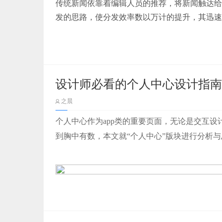
传统新闻依靠着编辑人员的推荐，将新闻触达给
表单组件：包含了输入框、下拉框、日期选择器
发的思路，使分发效率数以万计的提升，其迅速
这一逻辑决定了数字时代与互联网时代的最大不
影响点击量
：
网站排名高低，搜索带来的点击量
小结：
的核心内容；
本性变革，由此带来的是行业本身更加颠覆性的
组件化设计，需要设计师要有一个整体性的设计
今日头条
作为新闻信息流的头部产品，里面的设
影响转化
：
网站的易用性，访问者转化为潜在客
表单标签：表单标签承担着对输入项或设置项的
在数字时代，联通人们生产和生活的“毛细血管
时设计师要深入理解业务，这样组件化设计才能
用户快速理解每一项字段的作用；
更加彻底的
“
数字
”
。
设计者创造易用的表单，展示有用的信息，建立
信息流样式
设计师必看的个人中心设计指南
组件化设计的优点有很多，能够提升设计师的输
占位提示：使用通用的认知提示并且以较弱的方
在互联网时代，建构于互联网技术之上的联通是
通效率。
之晨
什么是信息流？信息流有两部分组成，信息流=
不能替代标签，因为消失的占位提示会拉长用户
了一定程度的提升，但是，这种提升的幅度与效
二. 原子设计方法论
前检查他们填写的所有信息。文章下面会详细分
三、从信息构建模式给导航分类
个人中心作为app类的重要页面，无论是交互
等到流量红利见顶，平台的中介和撮合作用难以
信息指的是内容，这些内容可以是新闻、视频、
到胸中有数，本文就“个人中心”版块进行分析
帮助信息
：当表单标签不足以对输入项准确说明
1.内容
数字化便是在这种大背景下诞生的。
图1 产品定位
前感知输入后的样式，还能够有效的告诉用户该
流指的是瀑布流，可以无限滑动浏览。
内容涉及到的东西很多，内容之间的相互关系也
同互联网技术不同，数字时代的效率提升首先做
从百度上支付宝的网页介绍（图2）和百度百科
按钮
：当用户完成信息录入时，按钮能够对表单
的元素进行重新建构，并且产生新的行业形态，
所以信息流就是可以无限滑动浏览内容信息。
1）种类
于为广大用户提供“简单、安全、快速”的支付
校验
：对用户信息录入内容进行校验并给出对应
虽然在这个过程当中，大型的数字技术提供者们
信息流的样式的好坏，会直接影响到信息的展现
不同行业，不同业务重点对内容的分类方式不同