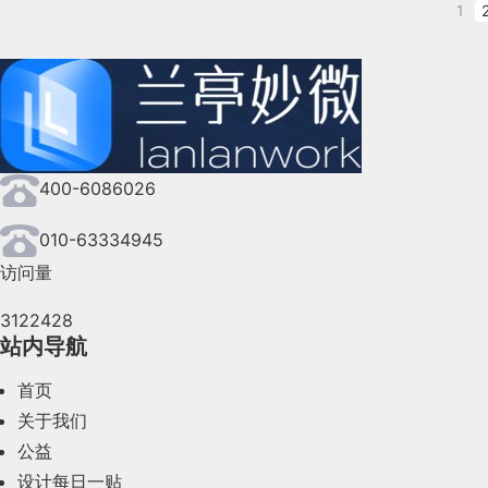
菇街等渠道的美妆类产品只能通过巨量
iOS14 更新之后带来了很多新变化，首先提到
和设计管理中，亦可以运用于你所在的任何领域
1
之间组合形成的新的元素组合。
内心就很着急）却还要像其它APP一样看一段
受影响。
理安装的所有 App，还可以根据你的使用习
当产业互联网时代完成了对于传统行业的流程和
当表单中的必填信息多于非必填信息时，如果使
开始对支付宝产生一种厌恶的情绪。
字母排序便于查看，关键词搜索快速的找到指定的
8月17日，巨量星图发布公告，自8月
2.层级
状态开始被改变，信息孤岛开始被联通。
户的认知负担，使得用户无法快速识别哪些是必
20%的服务费用，抖音小店则仅收取5%
如果你有一天看见支付宝欢迎界面都开始做广告
给用户一些恐惧感，它增加了出错的风险并降低
此刻，数字时代开始进入到一个全新的发展新时
9月6日，不仅仅是美妆，全品类商品
也叫做结构导航，根据信息的上下级关系、主体
填项时，隐藏红色星号标记，通过暗提示标记可
导航。
并且自10月9日起，第三方来源的商品
这个阶段，才是真正意义上的数字化时代。
观察
400-6086026
后，非抖音小店上架的第三方平台商品
红色星号对于不同用户也会存在不同的认知差异
全局导航往往指页眉和页脚，存在于网站的大
Observation
如果我们再去一味地对传统行业进行深度赋能，
我们开展一个项目时，为了保证各个页面保持统
010-63334945
有用户都能理解，比如一些非中国区用户使用国
从之前发布的章程中我们可以看到，抖音从20
关注改造后的成果，必然会面临新的困境和难题
包括：字体、颜色、栅格和图标，这些就是界面
访问量
大导致认知差异。
页眉：用户进入网站关注到的点，将网站进行功
到一年时间。那为何字节跳动就敢凭借“直播电
师达成一致，这样就能很大程度的保证不同页面
行“正面对决”？直播电商真的有这么大的“魅力”
于是，数字时代开始进入到全新发展阶段。
3122428
意的设计方案。
还有一点是表单中视觉噪声越少可读性越强，因
页脚：此空间是为隐私和法律链接保留的，还会
你需要反复观察事物和自己认知之间的差异，这
站内导航
一、直播电商的魅力
这个阶段，真正考验玩家们的不再是赋能的能力
磨练我们的心智，让大脑保持时刻锻炼。
放置在页脚。
02、隐藏主屏幕页面，手机桌
首页
造的能力。
雅各布·尼尔森把全局导航在网站中的作用形象地
1. “直播电商”——2020年最
关于我们
你会发现，你会观察到常人无法观察到的一切，
往期版本长按主屏幕是没有任何交互动作的，除非
1.2 单列布局or多列布局
值得注意的是，在这个阶段，不同流程、不同行
公益
必时时关注它，需要时立即找到穿上即可。
化，让你的大脑时刻接受这样的训练，不止是你
可以激活桌面应用图标的管理和删除，点击底部
2020年初，一场突如其来的疫情牵动着全国
据高度共享。
设计每日一贴