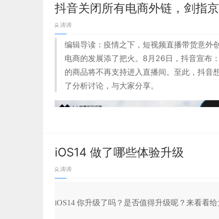
那么支付宝的产品定位可分解为：
是否符合业务逻辑等等。校验时有两种规则，分
原子设计方法论是由国外设计师 Brad Fros
积累占得先机，但是，数字时代的效率提升已经
抖音关闭所有电商外链，剑指京
阅读时长。
的最终校验。状态分别为错误、警示、成功。
一起，可以形成分子，然后形成组织。
外的自我进化。
种类可以是符合大众认知，具有并列关系的信息
涛涛
使用人群：广大用户；
下图为今日头条首页推荐频道的信息流：
效率提升同样是由内而外产生的。
主要功能：支付；
1.3 表单类型
编辑导读：疫情之下，短视频直播带货意外
也可以是按照设计者的意图创造出的种类，并区
产品特色：简单、安全、快捷。
电商的发展添了把火。8月26日，抖音宣布
Brad 把原子设计的方法论应用到界面设计中
此刻，仅仅只是简单地去中间化必然无法达成这
基础表单
的商品将不再支持进入直播间。至此，抖音
种类导航的出现无形中建立了用户心中对某类产
色、文字、图标等都是一个个原子。
了分析讨论，与大家分享。
由此，我们几乎可以确定的是数字时代的产业变
如在浏览一家服装店铺时，用户在进入导航列表
较为简单的一类表单，把所有表单字段平铺在页
上装、女士下装、配饰，包袋等。
个简单快速的任务。例如：此类型表单常常用在
我们都知道，在互联网时代，出现了以阿里、腾
原子设计方法论，是由原子、分子、组织、模版
方方面面几乎都集中到了这些大型的互联网平台
品的设计系统。
可以说，这些大型的互联网平台引领并且推动着
分步表单
iOS14 做了哪些体验升级
图2 支付宝网页介绍
当数字化时代的号角吹响，新战役即将打响。
涛涛
较为复杂的一类表单，把一个相对复杂的表单字
2）字母
用步骤条告诉用户所完成的流程和进度，当用户
那么，在数字时代，谁才是真正的主导者呢？
确的结果反馈，并以提交成功为最终。分布表单
iOS14 你升级了吗？是否值得升级呢？来看
以字母顺序排列信息。适用于信息量超大，且不
正如上文所讲，互联网时代是以撮合和中介为主
并且能减少用户表单填写出错率。