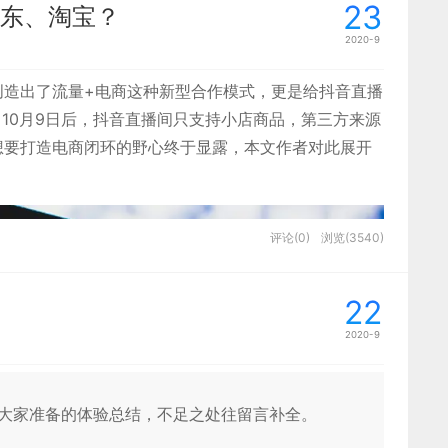
别是使用即时校验（失焦即校验）和点击提交按钮以后
23
t 提出的，他从化学元素周期表中得到启发，发现原子结合在
不再是简单意义上的撮合和中介，而是变成一种由内而
东、淘宝？
2020-9
，
创造出了流量+电商这种新型合作模式，更是给抖音直播
分其优先级
：10月9日后，抖音直播间只支持小店商品，第三方来源
，用心观察会发现，界面是由一些基本的元素组成，颜
一目标，必然需要更深层次的变革才能获得发展。
想要打造电商闭环的野心终于显露，本文作者对此展开
品的预期信息架构，使其在浏览信息时更有方向性，例
革要比互联网时代的产业变革更加彻底和全面。
前就对种类有了预期，诸如男士上装，男士下装，女士
面中，字段内容较少。当用户输入少量信息即可完成一
简单的登录注册中。
讯、京东、美团为代表的大型互联网平台，人们生活的
评论(0)
浏览(3540)
和页面共同协作，可以帮助我们创造出一套符合公司产
上面。
互联网时代的发展。
22
2020-9
段拆解为多个步骤进行。根据业务属性进行步骤分组利
每次填写都意味着一次节点完成，整个流程结束给予明
有利于减轻用户由于表单大而复杂的造成的填写负担，
看给大家准备的体验总结，不足之处往留言补全。
存在主次、重要级关系的内容。常见于联系人列表，地
打的发展模式。这种发展模式决定了互联网时代的发展