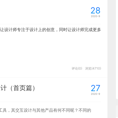
28
2020-9
？举几个例子：在实际的业务中很多产品因为业务导向
让设计师专注于设计上的创意，同时让设计师完成更多
签对齐方式问题，如果右对齐可能在中文的情况下表单
言时因为语言差异会导致折行严重等一些列问题，相当
、右对齐还是左对齐，他们的差异点在哪呢？必填与非
按钮放在页面哪个位置体验会更佳呢？
设计细节提升总会给用户带来不一样的用户体验。针对
评论(0)
浏览(4710)
与大家一起来进行由浅至深的探讨
「如何提升表单体
27
设计（首页篇）
2020-9
付工具，其交互设计与其他产品有何不同呢？不同的