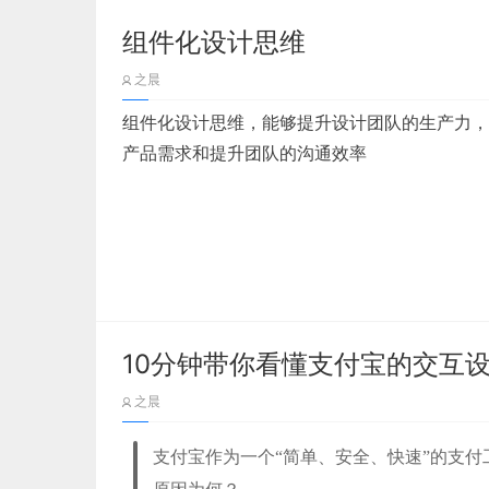
组件化设计思维
之晨
那么在实际工作中哪些内容会给设计造成困扰呢
组件化设计思维，能够提升设计团队的生产力，
需要入海（非中国区方向），所以就存在表单标
产品需求和提升团队的沟通效率
标签预设宽度正好合适，但是当用户切换到多语
影响体验；设计师常常疑惑表单标签是顶部对齐
必填项以什么形式告诉用户会更加合理呢？表单
所以我们不能忽视这些设计细节，往往一些好的
以上这些举重若轻的问题我们一一明确、抛出并
验」
。
10分钟带你看懂支付宝的交互
重点概览
之晨
一、表单分析
写在前面
支付宝作为一个“简单、安全、快速”的支