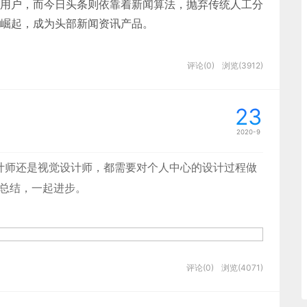
用户，而今日头条则依靠着新闻算法，抛弃传统人工分
、时间选择器、开关、上传等十几种类型，是形成表单
崛起，成为头部新闻资讯产品。
同，就是传统行业的构成元素将发生深入而又彻底的根
改变。
思维，要有很强的设计能力和良好的沟通协作能力，同
计细节和设计逻辑值得我们思考和分析。
户和客户的概率
评论(0)
浏览(3912)
解释作用，所以表单标签需要合理设置，核心点是帮助
”将不再仅仅只是简单意义上的互联网，而是更加本质和
很好的在团队内落地推行。
流畅的交互，这些都要靠导航来引导用户达到。
23
出效率，让设计师更专注于设计上的创意思考，提升沟
式呈现给用户，用户填完信息即消失。注意：占位提示
基于互联网平台的中介和撮合来达成的，虽然效率得到
2020-9
信息+流。
的短期记忆，如果没有表单标签用户将无法在提交表单
率都是不可持续的。
析。
设计师还是视觉设计师，都需要对个人中心的设计过程做
发挥，行业的运行效率又将陷入到新一轮的困境之中。
图片等，所呈现的样式多为列表或卡片。
与总结，一起进步。
时，这时候需要使用文本提示用户。它不仅能让用户提
如何输入以及表单提交后达到的目的。
不确定，因此不同内容导航需要不同的导航模式
的是行业底层元素的深度改造，改造完成之后，再对新
（图3）的介绍中，可以看出支付宝的产品定位为：致力
内容进行校验或提交。
从而达成通过深度改造行业来提升效率的目的。
评论(0)
浏览(4071)
解决方案。
的错误提示。如：内容是否为空、类型格式是否正确、
依然扮演着相当重要的作用，他们可以凭借原始的技术
效率和点击率，从而影响到用户获取信息的效率和整体