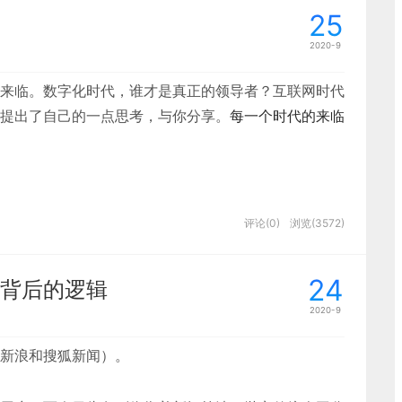
为最终目标。其中支付表单起着一个关键的作用，用户
可视为导航。
25
计》的（一）首页篇，后面还会继续更新。
基本信息并提交订单，第二步选择商品并选择支付货款
2020-9
家，第四步完成订单并评价。在填写表单时中间没任何
付表单属于比较典型的分步表单。
来临。数字化时代，谁才是真正的领导者？互联网时代
提出了自己的一点思考，与你分享。
每一个时代的来临
的，只能向前或向后翻页；
关文章），一个完整较复杂的表单是由7个基本组成部
个以数字化为主要标签的全新时代正在一步步走向我
评论(0)
浏览(3572)
L里，信息在多维度多空间里相互交错，各有联系，可
提示、帮助信息、按钮、校验。表单可以包含以上组成
定位。
证码时为了减少用户操作，当用户填写完成之后直接提
24
背后的逻辑
凡。
要功能、产品特色。如图1所示：
常常抱怨其导视系统的糟糕，网站有过之而无不及。
2020-9
成败得失。
新浪和搜狐新闻）。
去中间化的处理不同，数字化时代更加关注的是对于传
内容，减少用户理解并承担着概括内容的作用；
作用了
重构与再造。