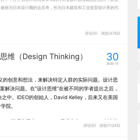
之被称为日本设计圈的达芬奇，作为日本建筑和工业造型设计界的代
的视觉引导线，引导用户的视线，避免杂乱无章的堆砌。
，故在大屏上从左到右，从主到次，
减小用户的负担和
导演在十三邀里说的一段话来解释。创作过程太正常很
标琐碎，每个指标与指标间没有太强的相关性。当时发
评论(0)
浏览(4792)
作斗争，最后可能会出现一个在经验之外又让自己激动
方式把数据串起来。设计稿上需要把样式给全，看上去
我想明白这个问题，会再写一章如何创新来讲这个问
30
esign Thinking）
2020-11
提出有意义的创意和想法，来解决特定人群的实际问题。设计思
的风格？主要可以从几个方面来讲：配色、字体、构
利用人从左至右的阅读习惯。如下图，不一样的是四个大
案解决问题。在“设计思维”在被不同的学者提出之后，
用无形之中形成的水平线条把内容串在一起，将同级且对
。IDEO的创始人，David Kelley，后来又在美国
计学院。
y同理心思考”、“Define需求定义”、“Ideate创意构
评论(0)
浏览(11245)
”。下面具体阐述。
的调研，明白是主管哪个行业的，分别用对应的色系去