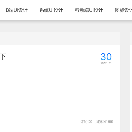
B端UI设计
系统UI设计
移动端UI设计
图标设
30
下
2020-11
是服从你的展示方式的，即故事线。设计前期规划阶段，
评论(0)
浏览(4169)
达上我们讲究总分主次关系 ，那么构图上依旧遵循这个规