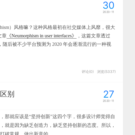
30
期敲定了以靛蓝（H:200）为主色调的设定。那么我
2020-11
的搭配，比如在青（H:180）和深蓝（H:220），使
的细节
过对纯度S和明度B的调节，我们可以找到很多色调用
rphism）风格嘛？这种风格最初在社交媒体上风靡，很大
。
色调的对比色上去寻找用于高亮的展示，比如绿
品的名字叫做山海经，我们也是经常拿出来学习参考。在人物
的文章
《Neumorphism in user interfaces》
，这篇文章透过
内容融入角色的道化服之中，并且角色周边环境中大量融
。最后找到靛蓝色的互补色左右的红（H:10）和黄
，随后被不少平台预测为 2020 年会逐渐流行的一种视
似的产品、品牌或设计的反应。
筑体等。整个作品虽然融入大量的古代元素，但是用赛博
色需要少量并且珍惜的使用，需要有但不是大面积得使用。
给了大家一个方向，原来国风的东西可以这么玩。
评论(0)
浏览(5337)
策略的使用颜色，切勿滥用。配色没有绝对的好坏，只
克森广告公司。在1930年，埃里克森与晚自己九岁的麦
诉你一些配色的方式，最重要的是靠设计师自己眼睛去
现的实际需求。 一种方法是对受访者在谈论他们的问
不过不叫埃里克森-麦肯，而叫麦肯-埃里克森广告公
27
区别
我们工作的一个惯用方式，不同项目敲定的内容也不
会说，他们喜欢去散步，结识老朋友喝茶，或者在街角
。数据可视化的项目往往信息的量级是不可控的，准备工作
。
2020-11
意识到，这不是老年人喜欢外出，而是他们希望彼此保
得对比，确保不同的使用场景下有一致性的显示。条件允许
人害怕孤独。 希望保持联系。
，那就应该是“坚持创新”这四个字，很多设计师觉得自
jpg）
先机。
第一个先机是新媒体的兴起。
，就是因为缺乏创造力，缺乏坚持创新的态度。所以，
线的讲述，挑选对应的构图方式，做到从总到分、有主有
，而是围绕选定颜色周边的一个色域。可能在文字或者
打破常规、做出新意的。