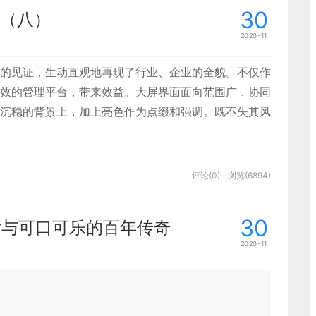
上至下的三角构图，能把信息层级罗列得更为规整和明
30
（八）
页，用来总览这个分支的三个内容，每块内容上面是政策
2020-11
达健康安全的
绿色；公安、教育、政府等通常选用能表
的见证，生动直观地再现了行业、企业的全貌。不仅作
选用能表达热闹、朝气的暖色调。
效的管理平台，带来效益。大屏界面面向范围广，协同
正关心的东西，我们需要真正了解他们的处境，比较常
沉稳的背景上，加上亮色作为点缀和强调。既不失其风
砌出来，这些细节要自然合适不突兀，讲究一个“巧”字。
，意料之外又在情理之中。不过讲道理这些氛围的东西并
计完美结合的第一代设计师一点也不夸张。
背景通常是对应颜色的暗色系。因为可视化大屏使用环
能会发现他们行动能力下降，但是他们想保持走动的能
适在那个场景下就不合适了，需要设计师在做的时候不断
地方，避免对于观赏者视觉上的不适应。而且这也有帮
评论(0)
浏览(6894)
与你分享他们实现目标的不同方法。 在访谈后期可以进
背景加上高亮的配色，也容易在界面中将层次做出来，
 理想情况下，你可以与多个访谈者人重做此过程。
述如何在城市中做出层次对比的方法。
表达方式，它的含义就是提取现实中存在事物的点线面关
30
肯与可口可乐的百年传奇
点后，用方式提取其中的内容后，能紧密的结合主题。它
2020-11
信息的载体，能够合适的存在于页面之中。这个纬度的内