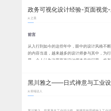
则，先具体再抽象。
政务可视化设计经验-页面视觉-
（一）全屏平铺式
之晨
全屏平铺式的构图方式是最常见的一种构图方式，
出来，界线清晰分割明确。因此模块之内的内容就
前言
哦，平铺并不代表完全一个一个格子码好，比如下
红色区域中有一对一的也有一对二的对应关系，故
从入行到如今的这些年中，眼中的设计风格不断
硬。并且这种构图方式是遵循F型网页阅读习惯的
的内容当道，越来越多的设计师参与其中，为行
显，个人认为这里面有设计师本身的问题，也有
能是页面视觉是直接的拿来主义，亦可能是脱离
（二）中心放射式
圆形就是一个典型的中心放射式，圆是有圆心的，
黑川雅之——日式禅意与工业设
个一个同心圆自然而然形成放射线，把重要表述放
我很担心的一件事情就是我们一味的反对同质化
前端达人
集在我们重点突出的功能点上，先主后次，有起有
部分的接纳。这是一个界限的问题，而这个界限
想的麦当劳，短暂的吃下去了，饱了，不去想了
都意识不到这个问题。
黑川雅之，世界著名工业设计师，将建筑的思维融入工业