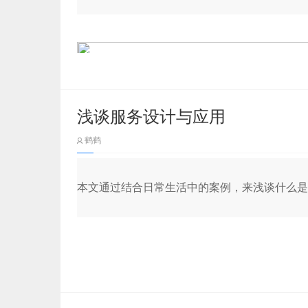
公安的项目是我同事做的，在用户那边得到了一致
项目好在业务逻辑清晰，并且在表达方式上做到合
求是需要排列公安系统中处置人员的不同分布，在
一般在页面核心区域我们会花点心思将这块的内容
提取了警徽的基础形状、警徽的构成、胸徽的线条
浅谈服务设计与应用
无论是罗瑟·瑞夫斯提出的“USP”，还是奥格
排布形成设计结果。最后客户这边对于这块内容直
位”……这些都可以看成是一种单一的主张。
色彩心理学普遍还是适用于可视化大屏的，颜色
鹤鹤
价。
是在数据可视化领域中，有些配色规则并不适用
第一步：对
色，甚至在灰阶会把标题、正文、背景的颜色区
而行业中成立时间更早也更大的一批元老级公司
本文通过结合日常生活中的案例，来浅谈什么是
觉。数据可视化一般会定一个主基调，围绕这个
（二）案例-驾驶舱项目中的细
认为广告公司要根据企业的不同，自由地从所有
当然用户研究的方法不仅于此，还可以：
驾驶舱的项目是我直接参与主导的，当时这个项目
·进行民意调查或组件焦点小组进行调查。
程中去除主观因素，总结用户对于驾驶舱的认知和
BBDO一位资深人士自豪地说，
“你常常可以看
在工业设计的世界里，黑川雅之将日式禅意美学与西方工
（一）使用足够并且容易区分层级的颜色种类
光有舱内的内涵，也要有舱外的风景。如下是欢迎
可以看出来对空间和时间的反思和理解。
出哪个是我们的广告，因为我们会去整合每个人
·勤发电子邮件，了解受众对当前活动的反馈。
汽车仪表盘的基础形状和风格组成、星光点与点的
最重要的工作，他们要处理“整个营销”的问题。
计结果。最后客户这边看到后过稿，这个设计也留