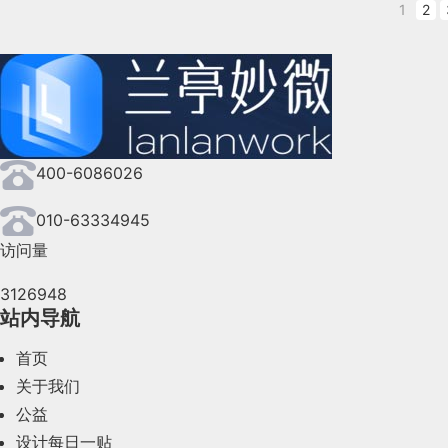
物当成一个元素融入在画面中，跟整体的风格融
1
2
奥卡姆剃刀原理
的想法，比如针对我们的例子，我们可以提出许
报看起来很新颖。
的手推车。 不管它是什么，请画出你的最佳想
微信转账提示金额数位这个功能其实出了蛮久，
第二个先机是拓展海外市场。
才能得到他们的反馈。
醒，只有超过千时才会出现，左图500块是不
来自项目《云乐汇儿童玩具租赁服务设计项目》
在数据可视化领域中，还需要界定清楚你做的是
03
速度快。即使是小功能也要做到尽可能克制，如
创始人哈里森·麦肯早在1917年就说，“海外
主要在观赏性的数据可视化往往需要大量的视觉
以极低的价格在当地销售，我国的制造商在海外
实战分析型的主要是需要消除不必要的视觉杂音
400-6086026
才能在竞争中站稳脚跟。”
向品牌创意的手法多一点，还是偏向传统UI的
用表格的形式来设计服装的单张也是比较少见的
010-63334945
2、开眼
1927年，麦肯在欧洲建立了分公司。虽然发
访问量
各地分公司，这样广告创作可以在当地进行，可
紧跟热点，保持触觉
04
（二）反面案例解析
3126948
文章来源：站酷 作者：Amy_Zhanku
站内导航
追热点不仅仅是广告媒体的事，设计师也应该保
以下的案例是我自己工作中犯的错误，拿出来共勉
第二次世界大战使麦肯在欧洲的分公司受到严重
蓝蓝设计
(
www.lanlanwork.com
)是一家专注
点将他们运用到产品中。“拍一拍”这种轻松幽
首页
很多，在选用颜色的过程中并没有把颜色的层级
员工要冲上屋顶，清除燃烧弹，夜间还要轮流放
运用水墨素材做设计的作品很多，然而把水墨3
卓越的UI界面设计、
BS界面设计
、
cs界面设
感。偶尔能给用户制造小惊喜，增加趣味性。
关于我们
从美学价值上来说，新拟物化足够现代，看起来
题，进一步讲有可能在比对数据过程中产生认知
很头痛。没有盈利，加上各国反对情绪和高压管
公益
新拟物化本身确实不算是一种系统全面的设计风格
验 、交互设计、
网站建设
、
平面设计服务
身要表达的内容，出现了喧宾夺主的情况。这也
尔计划，西欧各国接收美国包括金融、技术、设
设计每日一贴
和易用性的。
和表达方式都是服从一个原则，即
清晰有效地传