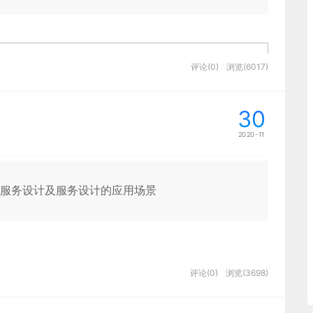
的好评，并且也是团队前期重点研究的一个DEMO。这个
理合适的程度。如下是项目其中一张大屏的一处细节，需
大屏中也是核心区域。
评论(0)
浏览(6017)
做充实做饱和，毕竟第一眼需要留下好印象。设计的时候
30
排布、旌旗的基础形状、放射线的构图方式，然后将文案
威所推广的“品牌形象”，又或是里斯和特劳特提出的“定
接过稿，认为设计环节带出了警队的特色，给了高度的评
2020-11
对于人意识的倾向性还是比较强烈的。但是需要明确的
。在传统UI设计中我们一般会拟订主色辅色特殊状态
老年人进行用户研究
分做全。这样做的好处就组件一致性，给人统一的感
，他们并不推崇这些创意先锋们的单一广告主张。他们
服务设计及服务设计的应用场景
主基调会用至少5-6中以上的调色板进行设计。
节
门派中组合出最有效果的方法。
的欢迎屏风格稿做了好几版本的，用户一直都不认可。过
理解。客户的需求是驾驶舱需要在“驾驶”的时候，眼中不
出这是奥格威的广告，那是达彼思的广告，但你无法认
业设计世界注重完整和功能性做了完美的融合。从他的工业设计中都
屏的基础状态（交互操作并未展开），设计的时候提取了
评论(0)
浏览(3698)
的构想。”
麦肯则更加疯狂。他们认为做广告并不是它
关系、逆光山体风景的天空渐变，然后组合在一起形成设
到了项目最后。