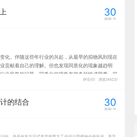
30
上
2020-11
如下图无意中构成横平竖直的辅助线将内容一格一格展现
会显得格外的清楚和突出，给人一目了然的感觉。注意
图中的深红色区域，没有被网格框住但也码的很清楚，浅
此类型的构图中加上这些灵活的变化就会显得没那么生
变化。伴随这些年行业的兴起，从最早的拟物风到现在
，因此重要内容放哪大家知道了吧~
业贡献着自己的理解。但也发现同质化的现象越趋明
行业风气的问题。同质化的现象有很多的组成因素，可
评论(0)
浏览(4623)
不了舒适圈的习惯为之。
通过构造不同大小的同心圆起到聚焦、凸显作用。伴随一
30
计的结合
中间，其他表述按照放射线编排起来。引导用户的视线聚
的假，最后会演变成另外一种假。是一味的摈弃，还是
2020-11
落。
我还没想明白。如今风格太现成，都像麦当劳一样，思
。这个惯性思维很可怕，最可怕的是可能有段时间自身
设计中，并开创东方日式美学和西方工业设计思维融合的先河，甚至