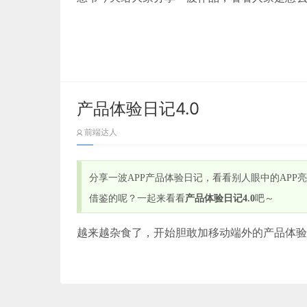
数字上会沿用传统UI的规则，保持特定的统一
4.氛围彰显作品的细腻程度。细节决定成败，在作
这些色域去提高整个界面的层次和细节，使得画
奏中。
色域以前是需要自己将色调于黑白二色融合的渐变中
黑川雅之老师提倡设计应该关注通感，而不该只是注重外
轮子比较友好，填入主色就可以对应生成有层级
当时两家公司的合并，正赶上了广告业第一次变
设计对象对其余感官的刺激，尤其是触觉。
01
代表作赏析——
需识字，广播收听量远远超过报纸的阅读量，当
文章来源：tob.design 作者：王亮亮同学
产品体验日记4.0
并的前一年，麦肯就收购了一家广播节目制作公
播媒体，而公司的规模也直追当时的巨头。
前端达人
奶茶海报海报通常都会用实拍产品图片来勾起消
蓝蓝设计
(
www.lanlanwork.com
)是一家专注而
图的奶茶海报却采用了扁平、抽象的波普风格，
分享一波APP产品体验日记，看看别人眼中的AP
的UI界面设计、
BS界面设计
、
cs界面设计
、
i
我们上述的配色方案是有倾向观赏展示型的，由
来自项目《云乐汇儿童玩具租赁服务设计项目》
借鉴的呢？一起来看看
产品体验日记4.0
吧～
互设计、
网站建设
、
平面设计服务
小。故在表达的过程中大量借鉴了运营设计的方
第二步：梳理
盲色弱的人群是有障碍的。比如青色、蓝色、紫
02
越来越杂食了，开始胆敢加移动端外的产品体验
在广播之后，又兴起一种有图像的“广播”——
事实上，也确实有很多产品和 UI 界面跟进了
来自项目《云乐汇儿童玩具租赁服务设计项目》
样式时，灰色模式下存在颜色拉不开的现象。可能
风格来制作宣传视频，油管主播 MKBHD 也
而叫做某某广播公司。尽管当时电视才刚刚起步
MPC叠加色板，但同时在使用建议中也写明推荐
第3步：创意
过传统报刊媒体的趋势，便投入大量精力将已有
1、微信
关于导师介绍类的海报通常都是以人物为主，而
现在只关注问题陈述并提出解决问题的想法。 
据主导地位，成为媒体之王，麦肯也水涨船高成