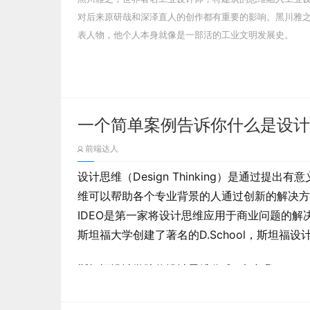
（三）视线引导式
对后来原研哉和深泽直人的创作都有重要的影响。黑川雅
视线引导式主要是依靠点线面的关系形成一条清晰
表人物，他个人本身就像是一部活的工业文明发展史。
视线流动的轨迹多则是从上至下从左到右移动
那么如何跳出这个惯性思维？我这边借用冯小刚
阅读疲劳。如下图是我同事做的一张大屏，指
多时候是经验在发挥作用，每次都和自己的经验
现大方向上有一定的前后关系，故最后用这种
的东西。简而言之就是革了自己的命。可能哪天
有点碎，实际开发后效果还是蛮不错。
题。
一个简单案例告诉你什么是设计思维（D
前端达人
（四）水平罗列式
设计思维（Design Thinking）是通过
那么本章主要讲我们是如何在前期定义一张大屏
水平罗列式的构图方式有点像全屏平铺式，同样是
维可以帮助各个专业背景的人通过创新的解决方
图、氛围。
类有明显的前后关系，并且彼此之间存在对比。利
IDEO是第一家将设计思维应用于商业问题的解决之中
比的意思表达出来。
斯坦福大学创建了著名的D.School，斯坦福设
一、定义页面配色
斯坦福设计学院将设计思维分成5大步骤：“Empath
（五）三角排列式
思”、“Prototype原型实现”、“Test实际测试
定义大屏配色的前提是对于用户的政务有着充分