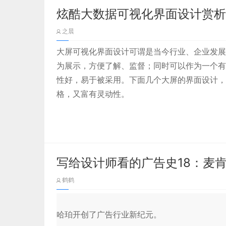
三角排列式的构图方式，核心思想就是一个稳！从
定调子。
炫酷大数据可视化界面设计赏析
确。这张大屏是我做的某地数字驾驶舱中的一个分
第1步：移情／同理心
解读下面是数据结果，清晰明确。
之晨
移情就是对他人的情感或情绪感同身受的能力。
举个例子，生物医药、环保等行业通常选用能
表
大屏可视化界面设计可谓是当今行业、企业发展
达科技未来的蓝色；消费业、服务业等行业通常
为展示，方便了解、监督；同时可以作为一个有
四、营造页面氛围
第一步的目的是进行用户研究，从而了解人们真
性好，易于被采用。下面几个大屏的界面设计，
用的方法是用户访谈。
页面的氛围个人主要认为是通过恰到好处的细节堆
格，又富有灵动性。
对于我来说这些细节就好像欧亨利小说的结局一样
说黑川雅之是日本战后将日本传统文化和西方现在工业设
它们有个共性就是主色调不管倾向于哪个颜色，
举个例子，如果你想帮助老年人进行设计，你可
没有很明显的一定之规，有些方法在这个场景下合
境通常是在室内、展厅等这种外部环境比较暗的
力。 在和他们进行访谈的过程中，他们可能会
尝试，也是一个缘分。
助观赏者对于数据的聚焦比对的工作，暗色调的
行深入挖掘，寻找个人故事或比较极端的场景。
这点特别适用与3D城市的构建，以后我们会讲
抄现实是我们在设计中最直接的也是最常用的一种
写给设计师看的广告史18：麦
系。因此往往在发散思维中找到与主题相关的灵感
鹤鹤
将抽象的主题通过实体表达出来，并以之作为内容
容我直接举几个案例描述下。
哈珀开创了广告行业新纪元。
（一）案例-公安项目中的细节