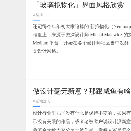
·统计数据、视觉跟踪软件也能派上大用场。
「玻璃拟物化」界面风格欣赏
假设我们需要做一个政务的可视化系统，在设计初
本文便是麦肯的传奇故事。
涛涛
们会寻找在这个颜色周边的邻近色去做这个靛蓝色调
·嵌入代码，观察设计元素对交互的影响。
（三）案例-大佬作品山海经中
得整个大面积的色彩整体上过渡会比较自然。通
还记得今年年初大家追捧的 新拟物化（Neumo
·通过社交网络、亲身交流对交互效果进行监控
于数字、文字、点线面等视觉元素。然后在靛蓝
如下的作品是behance上一个大佬的作品，作
程度上，来源于资深
设计师
Michal Malewicz 
设定中，作者将古代的乌纱帽、官服、官徽纹样等
（H:120）这类的，起到强化主色调的层级作用
Medium 平台，开始在各个设计师社区当中发酵
·对你的受众进行群体划分，了解不同群体对相
入一些官府的元素，比如官兵举得牌子、衙门的建
一、麦肯早期的发展
（H:45）用于重点强调内容。主色调的互补
觉设计风格。
朋克的方式表达出来，成品没有一丝违和感。确实
第2步：定义问题
色彩是为了突出内容的重要信息，请有选择、有
麦肯的历史最早可以追溯到1902年成立的埃里
总结
有在当前场景下是否适合，色环理论只能大致告
通过访谈，你现在可以了解人们在特定活动中实
肯合并，合并后的新公司名称是这两者的组合。
做设计毫无新意？那跟咸鱼有啥
感受颜色带来的冲击力。上述的配色方式仅仅是
题时提到的动词或活动进行重点分析：比如他们
1.使用足够并且容易区分层级的颜色去构造页面
司，也就是后来的麦肯世界，一般仍然简称麦肯
同，请灵活使用。
商店购物。 通过深入分析，透过表面你可能会
需要做充分。
前端达人
2.合适的字体能让你的页面事半功倍。挑选字体
持联系。 分析后，制定一个问题陈述：“有些老
设计行业里几乎没有什么是保持不变的，如果有
下，针对自身业务场景打造对应的显示字体（羡慕脸.
合并后的麦肯迅速发展，最主要是把握住了两大
己没有亮眼的作品，或者老被客户说设计没新意
3.好的构图可以让表达更上一个台阶。根据故事
当然我们在这边提及的色调并不是一个确定的值
葱爷今天给大家分享一波作品，看看人家是怎么
次。