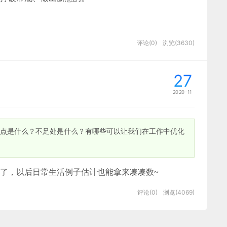
。但是在点线面、配饰、特殊状态的触发等元素上使用
品中增添“巧”的细节，会让观赏者更加投入获取信息的节
面没有那么硬，各个板块之间是有舒服得过渡。这里的
选取不同位置的颜色组成色板，如今AntDesign的
在的表象和造型。所以，黑川老师强调在视觉设计之余，要更加关注
评论(0)
浏览(3630)
的颜色。
革。全行业正新兴起一个新媒体——广播媒体。由于无
时每个家庭平均每天要收听四个小时的广播节目。在合
27
司，得到一批广播创作人才。合并后的麦肯高度重视广
2020-11
费者的食欲，设计风格也多为清新、甜美的感觉，而下
深入的
界面设计公司
，为期望卓越的国内外企业提供卓越
颜色搭配也很时尚，让人眼前一亮。
P亮点是什么？不足处是什么？有哪些可以让我们在工作中优化
pad界面设计
、
包装设计
、
图标定制
、
用户体验 、交
于用户使用大屏普遍都是汇报展览并且用户样本容量
式方法，因此配色方式存在包容性不够的现象，对于色
用户研究结果，定义问题
色在色域展开的过程中，选取其中几个颜色做叠加色板
了，以后日常生活例子估计也能拿来凑凑数~
电视。按照人们的习惯，美国的电视台不叫某某电视台，
这种设计风格。包括三星在内的很多品牌甚至会使用这种
是“蓝色”是对色障人群最友好的颜色，AntV保留
在自己的视频中使用到了这种风格：
，而且还只是黑白的，但麦肯认为电视的传播威力有超
使用MOB叠加色板。
评论(0)
浏览(4069)
的广播业务优势发展到电视上。到了1950年代电视占
且风格多追求简约、高大上，而下图这张海报只是把人
重点不在于获得一个完美的想法，而是要想出尽可能多
为电视广告业务量最大的公司。