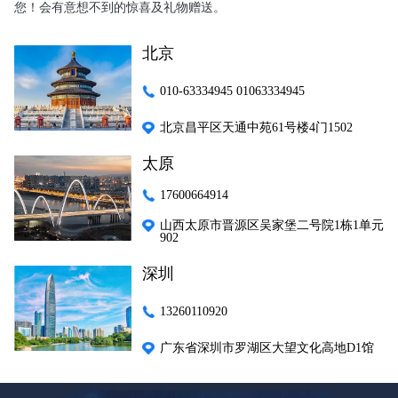
您！会有意想不到的惊喜及礼物赠送。
北京
010-63334945 01063334945
北京昌平区天通中苑61号楼4门1502
太原
17600664914
山西太原市晋源区吴家堡二号院1栋1单元
902
深圳
13260110920
广东省深圳市罗湖区大望文化高地D1馆