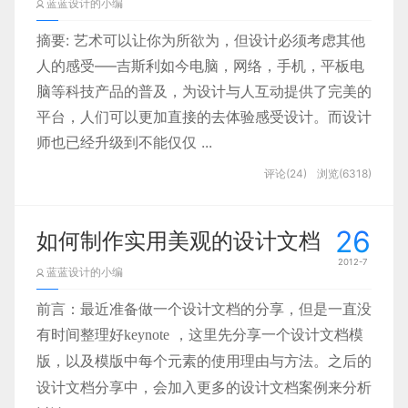
蓝蓝设计的小编
怎样的软件应用类商店是最完善的呢? 如何使软
所以，现在我们的设计是不是要变得更加的
摘要:
艺术可以让你为所欲为，但设计必须考虑其他
件应用类“商店”提升为“shopping mall”呢？对此，
popular一点呢？是不是可以总结出一些方法让我
人的感受—–吉斯利如今电脑，网络，手机，平板电
本文从shopping mall的规划原则着手，找寻其与软
们的web端产品跟上时代的脚步呢？
脑等科技产品的普及，为设计与人互动提供了完美的
件应用商店的共通点。通过任务和场景对现有的几大
平台，人们可以更加直接的去体验感受设计。而设计
应用商店进行分析，提炼软件应用类商店的设计要
师也已经升级到不能仅仅 ...
素。
评论(24)
浏览(6318)
Shopping mall的定义是：大型零售业为主体，
众多专业店为辅助业态和多功能商业服务设施形成的
26
聚合体。而一个完善的软件应用类商店应该是集仓
如何制作实用美观的设计文档
储、商场、服务与一身的软件应用中心。就如一个完
2012-7
蓝蓝设计的小编
善的购物中心，销售的是种类各异的软件。下图从角
艺术可以让你为所欲为，但设计必须考虑其他人的
前言：最近准备做一个设计文档的分享，但是一直没
色、任务和场景3个方面对shopping mall和软件、
感受—–吉斯利
有时间整理好
应用商店进行对比分析。
keynote
，这里先分享一个设计文档模
如今电脑，网络，手机，平板电脑等科技产品的普
及，为设计与人互动提供了完美的平台，人们可以
版，以及模版中每个元素的使用理由与方法。之后的
更加直接的去体验感受设计。
设计文档分享中，会加入更多的设计文档案例来分析