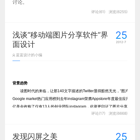
而设计师也已经升级到不能仅仅只是沉醉在酷炫的
讨论。
视觉效果，更多的要去思考怎样通过设计来拉近人
Here we go.
评论(61)
浏览(6255)
们与冰冷设备的距离，从而获得更多的用户群体进
行互动成了一个值得研究的课题。要想了解怎样能
作为一个交互设计师，我们要全局掌握产品的背景，
使人对产品产生情感互动就要先了解人们的情感。
25
逻辑，用户体验。但是，我们不能忽略设计过程中一
浅谈“移动端图片分享软件”界
通过对人类情感的认知来考虑设计的产品对用户情
感的影响，从而达到理想的效果。
个很关键的步骤，设计输出。
面设计
2012-7
蓝蓝设计的小编
如果我们用
email
或者其他大海报的方式来输出设计
文档，有没有产品经理会抱怨说看不懂？有没有开发
抱怨使用过程中效率低？在我之前的工作经验中，我
一直保持用一种方式来输出设计文档，
InDesign +
背景趋势
读图时代的来临，让那140文字描述的Twitter显得黯然无光，“图片分享”被
PDF
，在之前的产品同事与开发同事得到的反馈是
Google market热门应用榜到去年instagram荣膺Appstore年度最佳
好的，这里也希望分享并讨论这个方式是不是适合我
亿美金收购了仅有13人的创业团队instagram，此举更印证了图片分享这一趋
们腾讯的产品开发节奏。
评论(17)
浏览(6668)
用InDesign
输出
PDF
设计文档的好处有不少，我这
25
里先列举几点：
发现闪屏之美