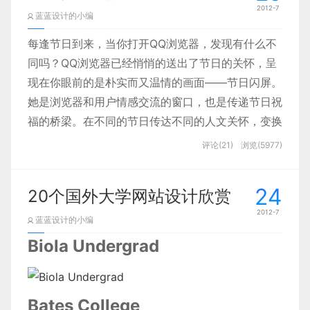
2012-7
蓝蓝设计的小编
每逢节日到来，当你打开QQ浏览器，发现有什么不
同吗？QQ浏览器已经悄悄的送出了节日的关怀，呈
现在你眼前的是朴实而又温情的画面——节日闪屏。
她是浏览器和用户情感交流的窗口，也是传递节日祝
福的桥梁。在不同的节日传达不同的人文关怀，变换
不同的表现形式，无论是为你带来一秒静静的感动，
评论(21)
浏览(5977)
或是纯净的莞尔一笑，我们都希望闪屏的氛围能给用
户带来一个美好的心情，一段温暖的时光。
24
20个国外大学网站设计欣赏
2012-7
蓝蓝设计的小编
Biola Undergrad
Bates College