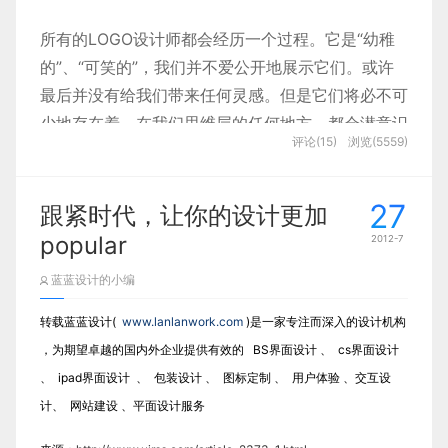
所有的LOGO设计师都会经历一个过程。它是“幼稚
的”、“可笑的”，我们并不爱公开地展示它们。或许
最后并没有给我们带来任何灵感。但是它们将必不可
少地存在着，在我们思维层的任何地方，都会潜意识
评论(15)
浏览(5559)
地让我们思考。
27
跟紧时代，让你的设计更加
03年我在一家平面设计公司实习，我有一个1对1的
popular
2012-7
导师，2个月的LOGO设计工作让我得到了一堆草
蓝蓝设计的小编
图，却没有一个成品，枯燥的工作让我离开了，走的
时候带走了一个方法，却让我至今沿用。
转载蓝蓝设计(
www.lanlanwork.com
)是一家专注而深入的设计机构
，为期望卓越的国内外企业提供有效的 BS界面设计 、 cs界面设计
用最简单的方法，让一切井然有序；那么，你需要一
、 ipad界面设计 、 包装设计 、 图标定制 、 用户体验 、交互设
个简单的开始。
计、 网站建设 、平面设计服务