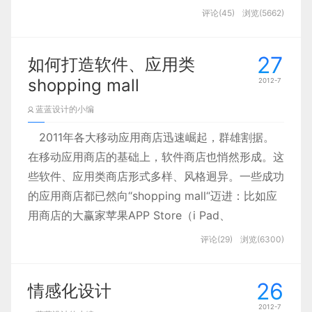
来源：
http://www.uirss.com/article-2373-1.html
评论(45)
浏览(5662)
如果您想订阅本博客内容，每天自动发到您的邮箱中，
请点这里
27
摘要: 如今，随着智能手机、平板电脑等移动手持设
如何打造软件、应用类
备的普及，越来越多的Web网站都在向这些平台做
shopping mall
2012-7
兼容。同时，这些移动设备上的视觉设计与交互设计
蓝蓝设计的小编
也在影响着Web端的设计。所以，现在我们的设计
2011年各大移动应用商店迅速崛起，群雄割据。
是不是要变得更加的popular一 ...
在移动应用商店的基础上，软件商店也悄然形成。这
些软件、应用类商店形式多样、风格迥异。一些成功
的应用商店都已然向“shopping mall“迈进：比如应
用商店的大赢家苹果APP Store（i Pad、
iPhone）， 国内的安卓市场、网易应用、腾讯应用
评论(29)
浏览(6300)
如今，随着智能手机、平板电脑等移动手持设备的
中心等等。这些商店成功的秘诀在于他们不仅仅将产
普及，越来越多的Web网站都在向这些平台做兼
品定位于一个简单的提供应用下载的工具，而是精心
容。同时，这些移动设备上的视觉设计与交互设计
26
情感化设计
运营和设计，创造出一站式提供应用服务的场所。
也在影响着Web端的设计。
2012-7