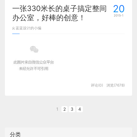
20
一张330米长的桌子搞定整间
办公室，好棒的创意！
2015-1
蓝蓝设计的小编
从公司的名字“The Barbarian Group ”（直译：野蛮组织）
评论(0)
浏览(7678)
就能嗅到这公司血液里流淌着一种任性的气息，再加上他们
是做数字广告的，所以一张330米长的桌子搞定整间办公室
那都是顺理成章的事儿。
1
2
3
4
分类