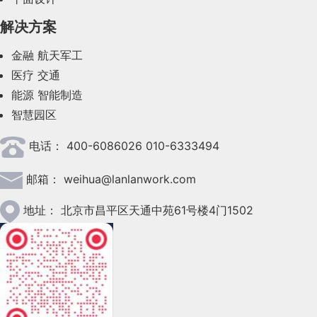
解决方案
2023年7月(62)
金融
航天军工
2023年6月(58)
医疗
交通
2023年5月(28)
能源
智能制造
智慧园区
2023年4月(47)
电话：
400-6086026 010-6333494
2023年3月(37)
邮箱：
weihua@lanlanwork.com
2023年2月(90)
2023年1月(78)
地址：
北京市昌平区天通中苑61号楼4门1502
2022年12月(45)
2022年11月(69)
2022年10月(51)