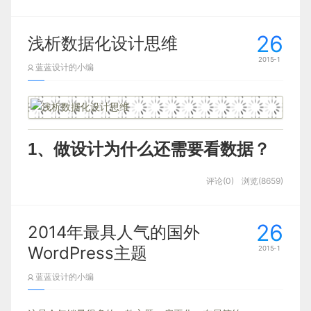
着手进行应用的设计。一个月后我参加了这
26
个项目的设计评审，评审结果很糟糕。业务
浅析数据化设计思维
2015-1
方会后和我说这位设计师不太行，设计方案
蓝蓝设计的小编
完全没有考虑清楚。
1、做设计为什么还需要看数据？
评论(0)
浏览(8659)
26
2014年最具人气的国外
WordPress主题
2015-1
蓝蓝设计的小编