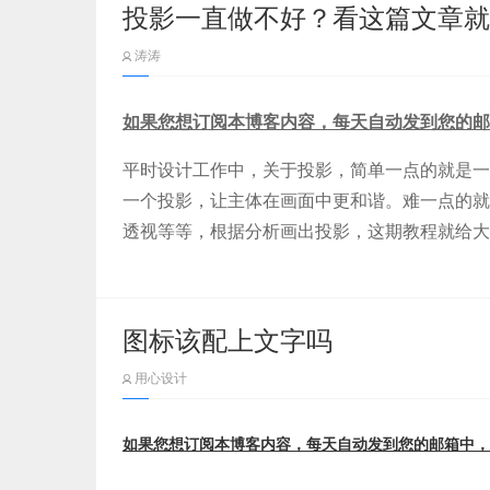
打开网页就能看到这样的界面，非常简单，点击右上
对于Keynote的掌握还不是很熟练，特别是
投影一直做不好？看这篇文章就
享总结一些个人的使用心得，希望对大家能有所
涛涛
首先我们来了解一下张力的概念，从百科中的解
力，这么说是不是还有点晕？
蓝设计
(
www.lanlanwork.com
)是一家专注而深
目录
如果您想订阅本博客内容，每天自动发到您的邮
UI界面设计、
BS界面设计
、
cs界面设计
、
ip
1、认识keynote
平时设计工作中，关于投影，简单一点的就是一
2、制作准备
一个投影，让主体在画面中更和谐。难一点的就
但殊不知其实我们每个人的色感，正是在儿童时
3、动效
透视等等，根据分析画出投影，这期教程就给大
想象力以及受到的限制要比成人少得多，所以赋
4、构件顺序
5、演讲相关
（
3）以量求质
图标该配上文字吗
用心设计
如果您想订阅本博客内容，每天自动发到您的邮箱中，
下图即是Keynote的主界面，与我们熟悉的S
解压后直接就是 Design Camera 的应用程序