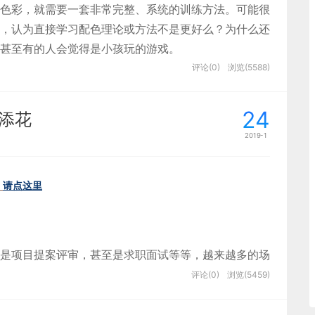
色彩，就需要一套非常完整、系统的训练方法。可能很
，认为直接学习配色理论或方法不是更好么？为什么还
甚至有的人会觉得是小孩玩的游戏。
评论(0)
浏览(5588)
24
上添花
，通过色调、版式、字体、元素等设计手法准确传达信
2019-1
题思想，强化品牌概念与服务。
请点这里
的情感感受，比如情人节专题确定的「浪漫」、「温
」、「热烈」，父亲节的「责任」、「担当」、「感
于我们进行整体风格的把握与塑造。
是项目提案评审，甚至是求职面试等等，越来越多的场
计师来说，除了口述表达能力，美观大方的幻灯片往往
评论(0)
浏览(5459)
mera.app/download
效俨然已经成为演示界的神器，但是现状是很多设计师朋友