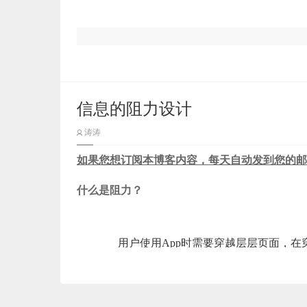
有元素都会出现在此；顶部是工具栏，包含一些
幻灯片的导航，可以快速在各个幻灯片之间切换
个元素进行参数调整。
图标在增加界面美观性的同时也在破坏着界面的
3. 整体意境构思
仔细阅读这篇文章。
确定好专题的方向后，接下来就可以构思整体的
通俗一些解释，可以将它理解成在拔河时绳子两
其中，右侧的参数调整又分为“格式”、“动画效果
信息的阻力设计
面积红色作为主色调的布局，结合鞭炮、春联、
了一种向左右扩张的感觉。
中的某个元素时，对应的参数调整面板是不同的
涛涛
加上中国风的字体设计与适当的细节完善，共同
（
4）搭便车，想法无专利
这也是为什么很多人看到小朋友的绘画，会觉得
首先扪心自问下是否清楚在设计中什么时候用图
如果您想订阅本博客内容，每天自动发到您的邮
阴影是什么呢？阴影是光带给这个世界的礼物。
辨他们分别在什么场景下使用呢？
软件的界面也非常简单：
什么是阻力？
阴影的概念
前言
还是正经解释一下什么是阴影？
之所以要写一篇这样的文章是因为最近有很多
用户使用App时需要穿越层层页面，
举个栗子：
阻力。
在开始动手之前，还有一些准备工作需要完成。
如下图一位设计同学觉得右上角红圈里面只需要
16:9，需要根据演示现场的幕布宽高比来确
发和测试同学一脸懵，这个操作觉得不够清晰，