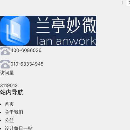
首先探讨一下品类方面的阻力。
1
的屏幕比例来选择，一般手机是16:9，Pad
烈的撞击。带着这个问题我们从图标的定义，图
寸在右侧的“文稿”Tab中调整。
的答案。
焦点时刻：
其次，编辑母版。母版有点类似于Sketch中的
蓝蓝设计组织部分小组成员以“如何成为一家
所以我们要做的就是打破对色彩的固有认知，让
400-6086026
幻灯片都会出现相应的改变。不同的是，母版的
动。我们将过程做了一下梳理。
图标定义
就是说，一张幻灯片只能选择一种母版。如果你
广义
010-63334945
（1）
主持人引言之后，与会者每个人进行了
如图，这是几个电商App界面，一眼
方便了。母版的编辑以及调用在右侧的“格式”Ta
图标是指代意义的图形符号，具有高度浓缩并快
访问量
并不重要。如果你到一个平台购物，往
所公共场合无所不在，例如：男女厕所标志和各
3119012
为卖的商品不一样，或者商品的价格亦
提取轮廓
站内导航
最后，将你需要用到的图片元素，按幻灯片顺序
觉得没有太大问题，甚至我认为他们之
基于前一步骤的构思的整体意境，我们需要对挑
混乱会对调整构件顺序造成很大的干扰，在稍后
首页
尤其是新平台跟老平台长得像都是没什
狭义
的形式，将素材的轮廓勾勒出来并填充相应的颜
关于我们
多。
应用于计算机软件方面，包括：程序标识、数据
就像上图中的气球一样，内部充气后产生了向外
公益
力，从而产生了一种相互制约的紧张感。
在客观世界中，光线总是从光源沿着直线方向发
设计每日一贴