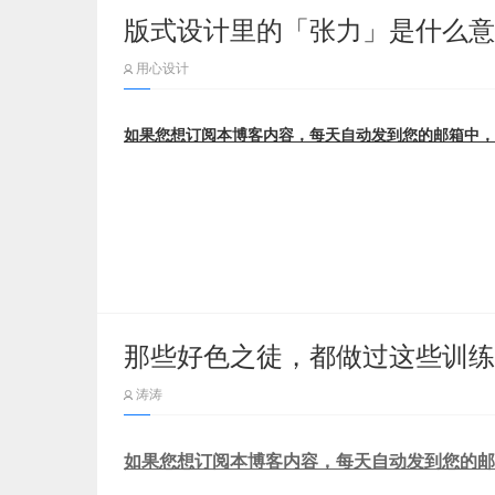
版式设计里的「张力」是什么意
只需要简单几步，就能产出堪比苹果宣传片的展
（
2）控制好自己主持人的气场
DesignCamera
用心设计
humaaans 的设计元素包含男女生头像和服
（
3）控制好时间
下载链接：
https://www.designcamera.app/downloa
整体构思
如果您想订阅本博客内容，每天自动发到您的邮箱中，
（
4）照顾好每一位成员；让每个人都能发
和所有风格的视觉设计一样，插画风格设计首先
（
5）引导会议流畅展开
1. 分析受众与目标
（
6）保持团队积极参与气氛
首先需要对专题的受众进行简单的社会化分析，
这素材能用在什么地方？
本期给大家带来的内容是关于视觉张力的应用技
（
7）适度延伸发展发言者的想法
味、兴趣爱好等，根据社会化特征信息建立用户
在日常工作中也总会听到这些「视觉张力」「视
用户定位于20-35岁，具有稳定的工作与收入
（
8）随机应变
那些好色之徒，都做过这些训练
视觉前缀的力学词到底是什么意思呢？今天我们
网页 Banner：
计中都起着哪些作用。接下来让我们一起学习今
【三】头脑风暴法遵循的主要原则
涛涛
这么漂亮的时尚的插画，不用在网页上就是浪费
（
1）自由奔放思考
置大小、比例、旋转以及更改成和你界面一致的配
如果您想订阅本博客内容，每天自动发到您的邮
何为张力