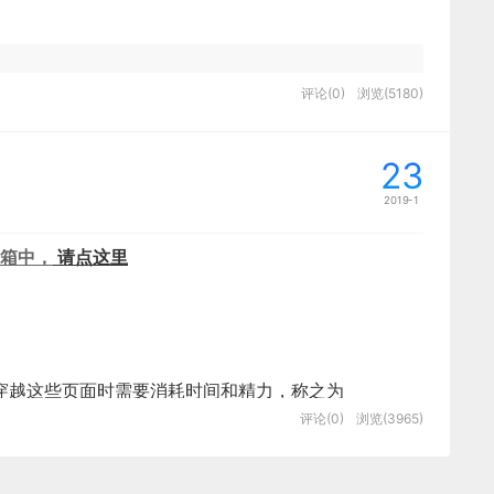
常用的功能，并且跟Sketch一样支持自定义；左侧是
；右侧是参数调整，可以分别针对幻灯片以及其中的某
清晰性，在设计的过程中如果你纠结于图标是否需要配上文字那
评论(0)
浏览(5180)
意境以及挑选合适的素材，如新年专题我们会想到用大
23
端受到的左右拉力，我们看整个画面在视觉心理上产生
”和“文稿”三个Tab。当选中左侧导航中的幻灯片或舞台
灯笼、年画等中国传统元素，通过合理的组织和编排，
。
2019-1
勾勒营造一派喜庆祥和的气象。
他们很有配色天赋了。
标？ 什么时候用文字？什么时候用图标+文字？你是否能清晰
箱中，
请点这里
的设计小伙伴反复在争论一个观点
图标配上文字是否有必要？
在穿越这些页面时需要消耗时间和精力，称之为
评论(0)
浏览(3965)
首先就是整个幻灯片的尺寸，常见的尺寸比例有4:3和
图标就好了不需要文字的存在，并且节省屏幕空间，可是公司的
定选择哪一种。如果是在移动设备上演示，就根据移动设备
识别性较差严重影响用户体验，当前视觉层面和功能层面产生了