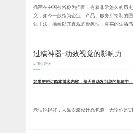
DIY插画介绍
插画在中国被俗称为插图，有着非常悠久的历史
义，如今一般指为企业、产品、服务所绘制的图
目前该素材包含有人物及场景元素，但最多的是
达手法，插画以其直观的形象性，真实的生活感
能自由 DIY，就像下面演示图一样：
到企业宣传、社会文化活动、影视文化等诸多领
【二】头脑风暴法的组织形式
插画一方面富于灵活表现，可根据设计师思维和
（
1）设主持人一名，主持人只主持会议
过稿神器-动效视觉的影响力
与严选简约、精致的品牌形象契合度较高，因而
如果你是 Sketch 的用户，还可能利用 Sketch
专题设计中得到应用，受到广大用户的喜爱与推
用心设计
（
2）设置记录员1-2名，要求认真将与会
许多刚入行的视觉设计师认为插画风格专题设计
（
3）小组人数一般为6-10人
如果您想订阅本博客内容，每天自动发到您的邮箱中，
风格专题唯美、形象却敬而远之不敢轻易尝试，
没有 Sketch 软件也不用担心，设计师将每个元素
（
4）最好由不同专业或不同岗位者组成
过相对简单易学的基本操作，让没接触过插画风
是矢量格式，所以用 Photoshop 或 Ai 去自己 D
（
5）时间一般为20-60分钟；（发散/收敛/
严选插画风格设计五部曲
老话说得好，人靠衣装设计靠包装。无论你是UI
注：如果 Sketch 版打不开，通常是因为你
主持人和主持的注意事项：
能让你的作品瞬间提升气质，在交稿时俘获甲方
还有几个场景可以切换：
今天神器小分队带来的这个神器，可以帮你快速生
（
1）提前了解会议主题及可能的引言内容