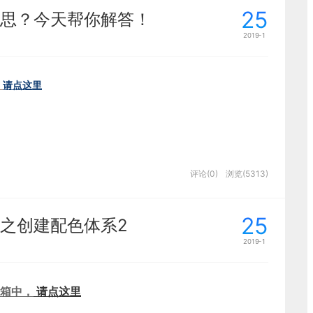
25
思？今天帮你解答！
示动效，简直方便到没朋友。
2019-1
饰，个个都是年轻貌美啊，穿着都非常时尚呢……
d
请点这里
言
也需要进行整体的需求分析，主要进行以下方面工作。
评论(0)
浏览(5313)
通过分析大体了解受众的年龄层次、收入水平、审美品
巧，听到这个词也许会给人一种云里雾里的感觉，我们
画像，有利于设计方向与基调的确定。比如严选的目标
觉冲击力」「视觉重力」等等专业词汇。那么这些带有
，追求高品质生活的都市白领。
25
之创建配色体系2
来一起分析一下这其中的「视觉张力」，看它在版式设
天的内容吧。
2019-1
啊，但不建议直接使用，要要学会怎么去 DIY，通过设
色，让 UI 统一这样才算完美哦。
箱中，
请点这里