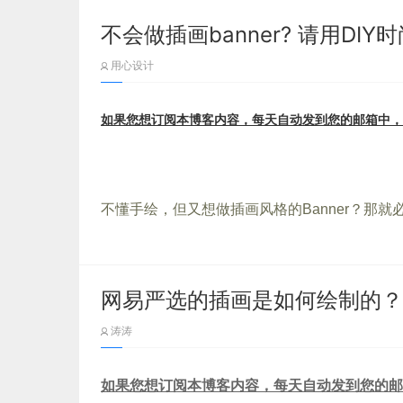
不会做插画banner? 请用DI
头脑风暴法
(Brain storming)，
氛中以会议形式进行讨论、座谈，打破常规，积
用心设计
学
上的用语，指精神病患者的精神错乱状态而言
产生新观念或激发创新设想。
如果您想订阅本博客内容，每天自动发到您的邮箱中，
不懂手绘，但又想做插画风格的Banner？那就必
库，它由 Pablo Stanley 设计师设计，
件化绘制，用户可通过素材库的元素自行 DIY 
用途。
网易严选的插画是如何绘制的？
涛涛
如果您想订阅本博客内容，每天自动发到您的邮