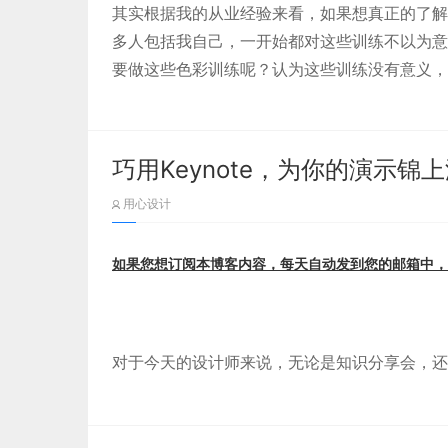
△ Howard Pinsky@Pinsky
其实根据我的从业经验来看，如果想真正的了解
多人包括我自己，一开始都对这些训练不以为意
要做这些色彩训练呢？认为这些训练没有意义，
巧用Keynote，为你的演示锦
其次需要深入分析专题所需要表达的目标和信息
APP 启动界面
：
用心设计
息内容的同时，带给用户更多美的感受，升华主
做移动端的引导页也很好看。
2. 确定情感关键词
如果您想订阅本博客内容，每天自动发到您的邮箱中，
所谓情感关键词，就是我们产品的视觉所要表达
馨」、「甜蜜」，新年专题的「喜庆」、「欢快
（
2）不批判
插画海报：
恩」等等。确定好专题活动的关键词后，将有助
对于今天的设计师来说，无论是知识分享会，还
△ 官网演示
合需要考验我们的演讲表达能力了。那么对于设
做一个这样的贺卡、海报是不是也很 Nice?
首先，点开软件下载主页→
https://www.designca
也是必不可少的。而Keynote因其酷炫的动