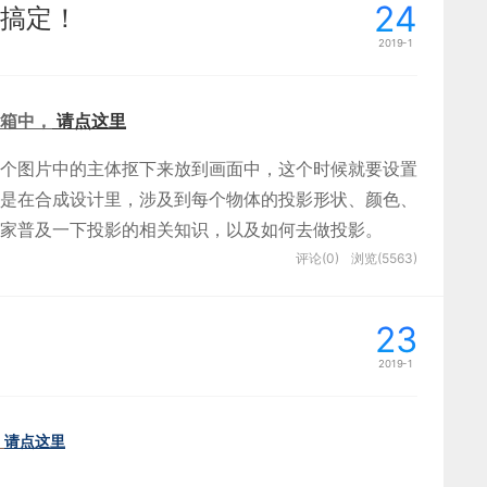
角的「Download」即可下载软件包。
五花八门的动效以及复杂的构建顺序，在此作者就与大家分
24
搞定！
帮助。
2019-1
释可以初步了解到，张力是物体受到拉力而产生的牵引
入的
界面设计公司
，为期望卓越的国内外企业提供卓越的
箱中，
请点这里
ad界面设计
、
包装设计
个图片中的主体抠下来放到画面中，这个时候就要设置
是在合成设计里，涉及到每个物体的投影形状、颜色、
期形成的，因为儿童时期的认知更加纯粹，对于色彩的
家普及一下投影的相关知识，以及如何去做投影。
予色彩的深度和广度也就比成年人更加丰富。
评论(0)
浏览(5563)
23
2019-1
请点这里
ketch还是挺相似的。其中中间为舞台区域，当前页面的所
了，双击打开即可。