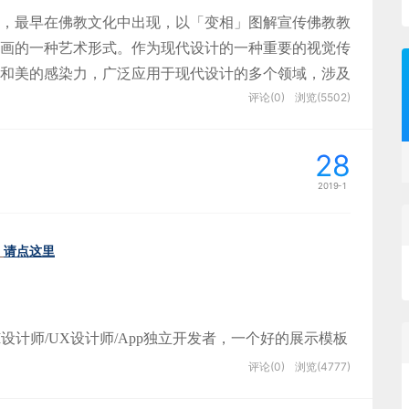
，最早在佛教文化中出现，以「变相」图解宣传佛教教
画的一种艺术形式。作为现代设计的一种重要的视觉传
以人物为主，包含有不同的头像、服饰、袜子，让用户
和美的感染力，广泛应用于现代设计的多个领域，涉及
域。
评论(0)
浏览(5502)
想法进行各类创意，适用于各类视觉主题，另一方面又
28
是严选专题设计的一个主要表达方向，经常在严选各类
 Symol 功能来款式，更加方便。
2019-1
崇。
者每一设想不论好坏都完整记录下来
需要非常专业的插画功底才能完成，因而尽管觉得插画
请点这里
今天个人从以下五个步骤去解构插画风格专题设计，通
导出成 PNG/SVG 格式以及@2X大小版本，SVG 也
格的设计师也能轻松驾驭与运用。
IY 就行。
整理3回合）
设计师/UX设计师/App独立开发者，一个好的展示模板
的版本过低造成的，只要更新新版本就可以了。
爸爸躁动的心。
评论(0)
浏览(4777)
成UI界面的3D展示效果；无需学建模、无需学AE，