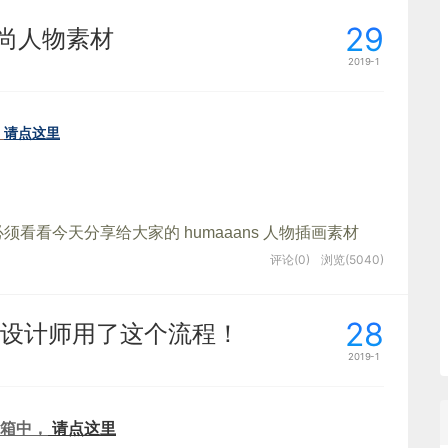
29
Y时尚人物素材
 该方法主要由价值工程工作小组人员在正常融洽和不受任何限制的气
极思考，畅所欲言，充分发表看法。它最早是
精神病理
2019-1
的，如今转而为无限制的
自由联想
和讨论，其目的在于
请点这里
须看看今天分享给大家的 humaaans 人物插画素材
是一套符合现代扁平化设计风格插画素材，而它
最大的特色是组
评论(0)
浏览(5040)
成不同形象的插画
，适用于网页、移动UI、以及 PPT 等
28
设计师用了这个流程！
2019-1
箱中，
请点这里