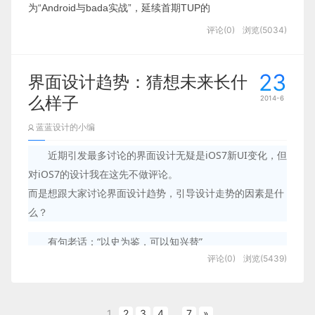
为“Android与bada实战”，延续首期TUP的
评论(0)
浏览(5034)
23
界面设计趋势：猜想未来长什
么样子
2014-6
蓝蓝设计的小编
近期引发最多讨论的界面设计无疑是iOS7新UI变化，但
对iOS7的设计我在这先不做评论。
而是想跟大家讨论界面设计趋势，引导设计走势的因素是什
么？
有句老话：“以史为鉴，可以知兴替”
评论(0)
浏览(5439)
尽管人机交互界面发展时间不久，但从西方艺术发展史中能
依然能给予我们启发。
1
2
3
4
...
7
»