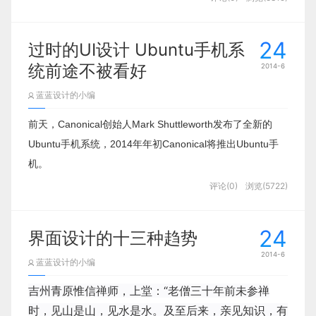
弃，被取代的则是各式各样的扁平化。甚至最近新曝
光的三星全新“扁平
24
过时的UI设计 Ubuntu手机系
统前途不被看好
2014-6
蓝蓝设计的小编
前天，Canonical创始人Mark Shuttleworth发布了全新的
Ubuntu手机系统，2014年年初Canonical将推出Ubuntu手
机。
评论(0)
浏览(5722)
24
界面设计的十三种趋势
2014-6
蓝蓝设计的小编
吉州青原惟信禅师，上堂：“老僧三十年前未参禅
时，见山是山，见水是水。及至后来，亲见知识，有