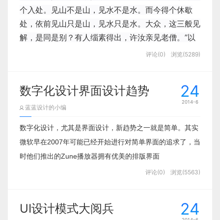
个入处。见山不是山，见水不是水。而今得个休歇
处，依前见山只是山，见水只是水。大众，这三般见
解，是同是别？有人缁素得出，许汝亲见老僧。”以
禅宗三见为开场，是对本问题的思考，并非故做高
评论(0)
浏览(5289)
深，实在是此句入心。我们以手机的发展做一个小
例，初初手机只是用来进行通话、发短信的工具（见
24
数字化设计界面设计趋势
山是山），随着发展渐渐进入了智能手机的时代，触
2014-6
摸屏的发展改进了交互体验，打破了传统手机的框
蓝蓝设计的小编
架，
数字化设计，尤其是界面设计，新趋势之一就是简单。其实
微软早在2007年可能已经开始进行对简单界面的追求了，当
时他们推出的Zune播放器拥有优美的排版界面
评论(0)
浏览(5563)
24
UI设计模式大阅兵
2014-6