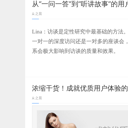
从“一问一答”到“听讲故事”的
注册与加载等待。作者总结了不少实用
之晨
建议学习 >>>
Lina：访谈是定性研究中最基础的方
一对一的深度访问还是一对多的座谈会
系会极大影响到访谈的质量和效果。
很多人认为访谈就是“问答”，研究人员
户，获得相应的答案，看上去似乎比定
是需要对用户的态度及行为做研究分析
浓缩干货！成就优质用户体验的
自己真实的想法告诉研究人员。如何获
之晨
究者研究技术的地方。下面就结合之前
题。