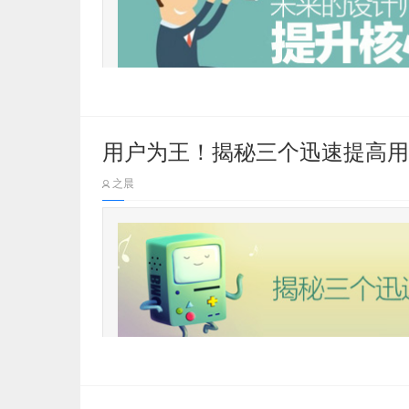
用户为王！揭秘三个迅速提高用
编者按：可能有敏锐的同学已经意识到
师，简言之就是既要会界面设计，更要
之晨
酷炫动效的同学提个醒，未来UI设计师
可别光顾着折腾软件，好好读下今天这4
编者按：今天这篇推荐一下，聊的是
用