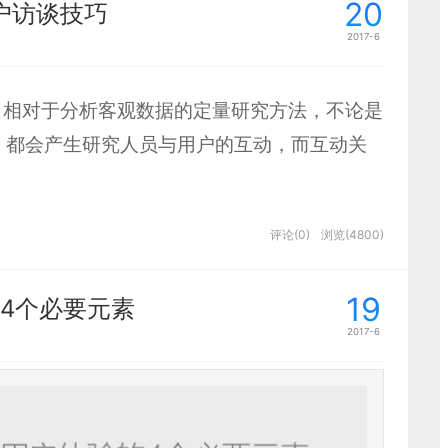
20
用户访谈技巧
的方法，能够迅速地提高这三个方面的体验，
2017-6
法。相对于分析客观数据的定量研究方法，不论是
，都会产生研究人员与用户的互动，而互动关
按照研究目的设定一系列的问题，通过询问用
评论(0)
浏览(4800)
量研究简单许多。然而事实上并非如此。访谈
，而出于每个人的自我防御心理，用户很难将
19
4个必要元素
得用户真实的情感态度，是非常考验每一位研
2017-6
的项目经历，跟大家探讨一下访谈技巧的问