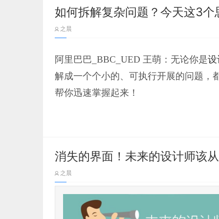
如何拆解复杂问题？今天这3个
之晨
阿里巴巴_BBC_UED 王萌：无论你是
设
解成一个个小的、可执行开展的问题，
帮你迅速掌握起来！
引言：
在一秒钟内看到本质的人和花半辈子也
消失的界面！未来的设计师该从
——电影《教父》 本文没办法帮你一秒
之晨
和大家一起朝这个方向做些努力。