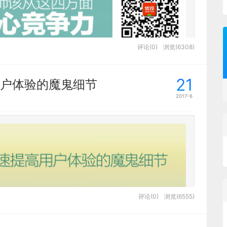
评论(0)
浏览(6308)
21
户体验的魔鬼细节
了，现在很多公司招人，职位都叫产品设计
2017-6
懂交互、产品等，这也给一心钻研精美图标和
与交互的界限会越来越模糊，不想提前退休，
个建议。
评论(0)
浏览(6555)
户体验
中最让人揪心的三个流程：授权征询、