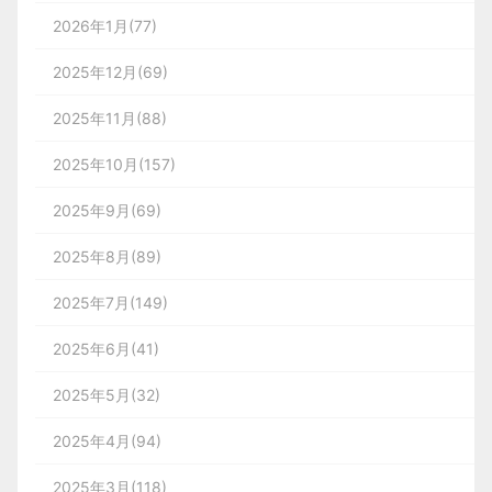
上的帖子。
的理解和转化策略。另外，
表。
产品视角也阐释了在落地
2026年1月(77)
首先，如今的UX文案有着比之前更广阔的范畴：
过
        8

实现层面的约束限制，特别是前台与中/后台的依赖
控制一个正在进行的进程：显示更改或系统
关键词：“占比、比例、百分比”
2025年12月(69)
        13

去关于文字，如今关于语言。
关系。从 PRD 中可以获取以下重点信息：
状态，如加载条或状态图标。
                1

9、知道创宇-创宇盾Web应用
        10

2025年11月(88)
改变一个设置。
防火墙
以前，我们讲到UX文案，指代的可能只包含APP里
- 产品目标和策略；
的标题、按钮等静态文字；但如今，随着智能家居、
防止人为错误。
2025年10月(157)
- 功能范围和核心流程；
https://defense.yunaq.com/cyd/ 
智能车机等新兴领域对于语音交互能力展现出的强需
AIGC相关公司，图源硅谷Leonis Capital
查看或制作内容。
2025年9月(69)
比较关系
求，以及类似喜马拉雅等播客产品的持续火热，UX
- 中后台能力支持；
        9

百度创始人李彦宏曾在2022年7月的百度世界大会
我们将在之后的章节中研究一些微交互案例。
文案已经慢慢跳出了文字的范围，有了更广阔的发挥
2025年8月(89)
        14

比较关系是基础分析中常用的一种图表类型。在一定
上表示：“AIGC或许将颠覆现有内容生产模式，实现
- 实现成本和风险点；
空间。
三、交互模型与微交互结构
                    <div id=
"app"
>

的取值范围内，通过对两个或两个以上的指标分析，
以‘十分之一的成本’，以百倍千倍的生产速度，去生
2025年7月(149)
                1

可以直观的看到变化和差距。对比分析包括趋势对比
我们需要注意一下两点：
成AI原创内容。”
2025年6月(41)
1. 人类处理器模型
和分类对比两种形式，趋势对比用于表示一段时间内
10、F5 分布式云 WAF
1/ 从产品系统的视角审视需求
不过，目前国内的AIGC行业尚未进入大规模落地和
数据的变化，分类对比用于比较数据规模。
<
input
name
=
"username"
v-model
=
"usern
2025年5月(32)
在进入交互模型之前，我们将尝试研究心智和心智表
体系化发展阶段，仍处于发展初期，大力投入大模型
多数情况下，我们接到的需求是点状的，可能是某个
        10

https://www.f5.com.cn/cloud/products/distributed-cloud-waf
常用图表：趋势对比常用图表有折线图、散点图等；
征，以更好地理解人类如何与世界上的物体互动。
研发和落地的主要以大型云厂商为主，还有一些将AI
2025年4月(94)
        15

子模块的子流程/功能，此时我们可以用更系统的视
分类对比常用条形图、柱状图、气泡图等。
(Newell & Card, 1985)文章谈到了三个不同的处理
技术产品化的互联网大厂和初创公司。除了存在算力
角向上追溯，定位模块所属能力矩阵，找到模块与模
2025年3月(118)
                           {{username}}
