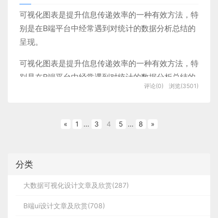
04.解读
                1

        2

9、E5 Advanced WAF (API安全-新
function
arithmetic
(
x
:
 number 
|
 string
)
:
 number 
|
 string 
{
if
补缺，提出体验层优化建议；
`ViewModel` 对象是 `Vue` 提供的。双向绑
但UX文案真的只是一个无足轻重的辅助位吗？
我们仍然相信未来》，表示将继续把20%的支出用
互，例如使用烤面包机、解锁手机、将手机切换到静
可视化图表是提升信息传递效率的一种有效方法，特
一代WAF)
定的效果：下图是提前准备的代码写出来的，
于投资VR部门Reality Labs，这是他们元宇宙计划
        7

音模式、控制音量等。
别是在B端平台中经常遇到对统计的数据分析总结的
- 高级：知其所以然，透过表象看本质——综合业
一、 UX文案的重要性
        6

三、软件WAF
来源：csdn
输入框绑定了 `username` 模型数据，而在页
不可或缺的一部分。
呈现。
首先大家都是做设计的，前期调研的事情一定没少做
务/产品目标，挖掘用户原始需求，提出当下最优
1、网站安全狗
面上也使用 `{{}}` 绑定了 `username` 模型数
从简单的按下按钮到摇动手腕激活智能手表，微交互
首先，先抛结论，UX文案并不是无足轻重，相反
过，往往我们习惯了用饼图柱状图条状图等内容来表
解。
2、云锁
据
显然，扎克伯格始终坚信元宇宙会是未来。
        1

可视化图表是提升信息传递效率的一种有效方法，特
随着技术的进步而不断发展。像复制文本或移动文件
原因是没有明确函数
类型没有
属性
string
toFixed
的，它是好的产品体验中不可或缺的一部分。并且随
达自己的调研结果（事实上是调查结果，因为研究是
3、D盾
别是在B端平台中经常遇到对统计的数据分析总结的
这类我们如今习以为常的、无形之中的微交互，都曾
`，那么怎么用函数重载解决这个报错问题呢？
着时代的发展和新兴应用场景的涌现，它对于产品体
4、网防G01
基于调查结果的，真正的研究并没有开始）。
我们认为，受限于技术，类似头号玩家那样的全真元
通过浏览器打开该页面可以看到如下页面
评论(0)
浏览(3501)
        3

蓝蓝设计建立了UI设计分享群，每天会分享国内外的一些优
我们可以可以根据传参的类型和函数返回值声明多个
呈现。我们设计师在设计图表的过程中，如果没有系
是新颖的微交互。观察微交互有助于设计师改进产
5、护卫神
验的重要性正直线拉升。
宇宙仍然非常遥远，但聚焦工业、娱乐等特定领域的
同名的函数，只是类型和返回值不同而已。
秀设计，如果有兴趣的话，可以进入一起成长学习，请加微
统的可视化知识，会出现设计的图表虽然美观但图表
但在服务设计领域中，获得结果导向的数据往往意义
品。
        8

6、智创
元宇宙产品已开始初步落地。2023年，元宇宙也许
当我们在输入框中输入内容，而输入框后面随
        7

二.“业务
×
用户
×
产品”三维
信ban_lanlan，报下信息，蓝小助会请您入群。欢迎您加入
在我们还将UX文案看作一个可有可无的流程时，一
不能很好的反应数据的情况。那么，在复杂的数据关
不太大，我们需要的是基于洞察的共情，以及基于共
7、UPUPW
之实时的展示我们输入的内容，这就是双向绑
能出现更具想象力的产品。
«
1
...
3
4
5
...
8
»
有趣的是，设计师将现实生活场景投射到产品来建立
function
arithmetic
(
x
:
 number
)
:
 number
;
function
arithmetic
噢~~
度推导设计目标
些先进的企业就有远见的意识到了它的重要性：早在
系中如何设计和选用图表，如何在好看的同时提升信
情的用户体验确认，毕竟我们无法用简单粗暴的诸如
8、宝塔网站防火墙
定的效果。
微交互，如剪切-粘贴、放大-缩小等。这些细节不仅
02 突飞猛进的AIGC
        2

2017年的I/O谷歌年度开发者大会上，三位职业UX文
息传达效率，看完这篇文章希望对你的设计过程有所
1升汽油或者60°C的热水一样，用一个可量化的量词
9、360网站卫视
▶ 快速入门
提高了产品的可用性，也通过直观的互动降低用户学
希望得到建议咨询、商务合作，也请与我们联系
10、悬镜
当设计师拿到 BRD & PRD 后，如何综合多维视角制
案作家就向我们展示了UX文案如何切实地为谷歌带
帮助。
来规范人的情感。
Vue 使用起来是比较简单的，总共分为如下三
分类
这样就不会报错啦，因为已经识别到
的
arithmetic(1)
2022年或许可以说是AIGC元年。
习难度。
        4

01063334945。
11、安骑士
定设计目标和策略？下面列举了笔者在日常工作中重
来了产品数据的提升：
步：
返回值是
类型。
number
正是因此，与传统UCD类似直男般 fact-problem-
        1

点关注的维度。
大数据可视化设计文章及欣赏(287)
1. 新建 HTML 页面，引入 Vue.js文件
        9

AIGC（AI-Generated Content，人工智能生成内
// 为什么要数据可视化
        8

needs 的思维逻辑不通，服务设计需要我们设计师
一、云WAF
拓展JS中函数重载
1、业务视角：明确定位
容）按照模态区分，可分为音频生成、文本生成、图
<script src=
"js/vue.js"
></scrip>
B端ui设计文章及欣赏(708)
走入 洞察-共情-需求 insight-empahize-needs 这
像生成、视频生成等细分领域，以及文字生成图片、