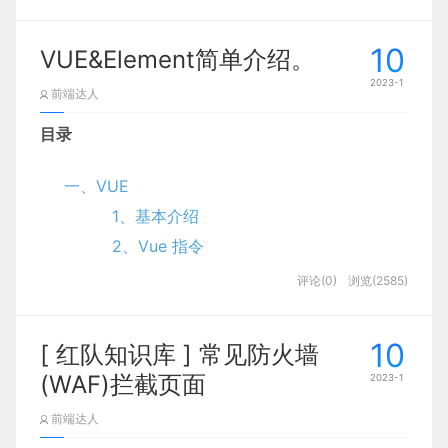
盘、D盘下的根目录）,选好后点击next。(若系统中
函数默认参数/可选参数
者”，而用户既是“需求源头”，又是“方案验证者”和最
已经安装node.js，则cmd打开终端，输入where
终“价值创造者”。
10
node，查看node的位置，选择此文件目录)
VUE&Element简单介绍。
对于同一个函数我们在不同场景下传参，参数有时候
2023-1
在人是服务核心这里，简而言之就是首先用户体验是
全部需要，有时候部分需要，定义多个同名函数就会
(4) 最后一步，点击install即可安装完成
前端达人
至关重要的，单体产品并不能代表设计本身。
报错，那么该怎么实现这个操作呢？我们可以为函数
3.验证是否安装成功
目录
设置默认参数和可选参数。
这个要点并没有什么新意，大家都知道用户中心设计
进入命令控制行窗口（win+R,输入cmd），
给每个参数添加类型之后，可以不用给函数本身添加
下面详细解读【设计价值】与【业务/用户/产品】三
一、VUE
思维在设计中的地位。而其实，真正“人是核心”想说
输入
,出现版本号即成功。
返回值类型，因为TS能根据返回语句自动推断出返
nvm -v
方的关系：
1、基本介绍
是设计师要注意多个方面的参与者。
回值类型
1、设计价值源于业务目标，产于
2、Vue 指令
这里我给出一个例子，比如在中国非常火热的外卖系
4.安装node.js
业务价值变现
function
start
(
name
:
string
,
age
:
number
,
phone
?
:
number
,
sex
?
:
s
3、生命周期
评论(0)
浏览(2585)
统，虽然我们会认为典型的user是点外卖的人，但实
(1) 输入命令行nvm ls available查看可用的node.js
二、Element
腾讯的“超级QQ秀”和字节的“派对岛”
商业设计本质上服务于业务，因此判断设计价值几何
际上商家、外卖小哥甚至平台自身的客服人员都是服
版本号
1、基本介绍
的关键是：是否真正地帮助业务解决问题，助力业务
务设计所需要关注的“人”，但需要关注的理由各异，
10
另外我们看它编译后的样子，其中返回值使用了
[ 红队知识库 ] 常见防火墙
2022年11月17日，B站董事长陈睿谈及“B站元宇宙构
2、Element 布局
目标达成。换而言之，设计价值就是设计师通过设计
后续会讲到。
来
连接字符串
，也让我们学习到模版字符
concat
(WAF)拦截页面
若报错：
想”时曾称B站是中国最适合去实现“元宇宙”概念的公
2023-1
Could not retrieve
        1

思维/策略/方法，直接或间接帮助业务创造的那部分
串的实现原理。
https://nodejs.org/dist/latest/.....
司之一。
02.洞见与数字
前端达人
价值。
则打开nvm的安装目录，打开settings.txt文件，增
一、VUE