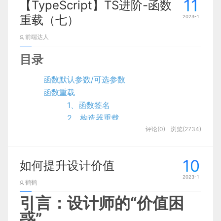
11
响.
【TypeScript】TS进阶-函数
估计，2022年前五个月，企业、私募股权公司和风
重载（七）
2023-1
方法1.打开终端（按健win+R弹出
险资本家共进行了总额高达1200亿美元的元宇宙相
窗口，键盘输入cmd,然后敲回车）
关投资。
前端达人
并按照说明粘贴这些：（不一定
行，本人失败了）
而在国内，更是呈现出一片热闹景象。
目录
Linux & Mac OS (windows git bash)
函数默认参数/可选参数
城市方面，除了上海发布《上海市培育“元宇宙”新赛
函数重载
道行动方案（2022—2025年）》外，深圳、成都、
export NODE_OPTIONS=--openssl-legacy-provider 
1、函数签名
杭州等城市也有元宇宙相关规划或园区布局。
2、构造器重载
评论(0)
浏览(2734)
3、联合类型函数重载
windows命令
提示符:
拓展JS中函数重载
1、利用arguments参数
                1

10
如何提升设计价值
set NODE_OPTIONS=--openssl-legacy-provider 
2、利用闭包和arguments
2023-1
鹤鹤
TypeScript从入门到实践专栏
是博主在学习和工作
引言：设计师的“价值困
方法2.尝试卸载Node.js 17+版本并
过程中的总结，实用性非常强，欢迎订阅哦，学会
重新安装Node.js 16+版本，然后再
惑”
                1
