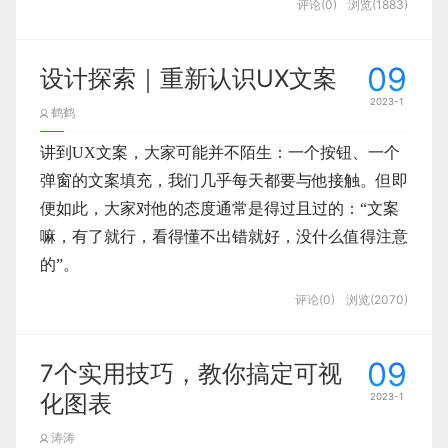
放在数据上。之前我们是将关注点放在了
2、构造器重载
分别输入命令行node -v和npm -v，检验node.js以
烤面包机的简单产品到银行应用程序类的复杂数字产
        3

评论(0)
浏览(1883)
insights. 由于第四章会对insight和获得insight的过
称要成为“元宇宙时代的微软”的影创科技被曝欠薪
P.S.用户价值=产品给目标用户带来的
核心价值，
17、绿盟网站云防护
DOM 操作上；而要了解 `MVVM` 思想，必须
及对应npm是否安装成功，如果可以显示版本号这
品，我们每天进行上百次的交互。这些交互转化为产
程进行详细展开，这里我就不过多展开了。
200多人。
举个例子，声明一个类
，里面写一个
18、启明星辰虚拟化WAF
即：帮助用户解决了什么问题，满足了什么需求，提
先了解 `MVC` 思想，如下图就是 `MVC` 思
Course
start
说明安装成功。
品的可用性，最终转化成用户满意度、信任度和产品
09
设计探索｜重新认识UX文案
03.with people
的方法，我们调用
时传入不同参数类型已经参
19、深信服云Web应用防火墙云WAF
想图解
start
供了什么服务。
同年8月中旬，扎克伯格曾发布自己的一张虚拟自拍
整体体验。
小窍门：
数个数，start方法会做出不同处理，那么怎么实现
20、瑞数动态Web应用防火墙（River
2023-1
鹤鹤
照，结果遭全网群嘲。截至当前，Meta已经连续第
3、产品PRD是“第二参考视角”
1.输入命令行nvm ls可查看你安装的所有node.js版
Safeplus）
呢？具体如下：
其中的C 就是咱们 js 代码，M 就是数据，而
除了上述两个要点外，有个小点值得放大一下，中文
在过去的二十年里，设计师们一直在关注这些交互
四个季度利润下滑。
本号，以及你当前所选择的node.js运行版本
讲到UX文案，大家可能并不陌生：一个按钮、一个
二、硬件WAF
V 是页面上展示的内容，如下图：
版书中有个小标题叫“共同设计，而不是单方面只为
（按钮、滚动、长按等）。从电脑大屏幕到移动设
对于资深设计师来说，产品PRD不一定是最优解，它
        5

        4

type Combinable 
=
 number 
|
 string
;
class
Course
{
//定义
1、安恒明御Web应用防火墙
弹窗的文案填充，我们几乎每天都要与他接触。但即
客户设计”，英文原版叫做“design with people, not
备、智能手表以及现在的可折叠设备，交互也在不断
更像是提供了解决问题的第二参考视角，产品侧在理
(2) 如果想删除某node.js版本的话，输入命令行
2、长亭雷池(SafeLine)下一 代Web应
`MVC` 思想是没法进行双向绑定的。双向绑
便如此，大家对他的态度通常是得过且过的：“文案
for them”.
地发展。本文研究了微交互的结构及其与交互模型的
解业务目标的基础之上，从实现角度产出了初步解决
nvm uninstall node版本号（例如：nvm uninstall
用防火墙
定是指当数据模型数据发生变化时，页面展示
嘛，有了就行，看得懂不出错就好，没什么值得注意
关系，审美体验的不同驱动力，以及我们如何通过改
方案，为设计师打开思路。
18.10.0）即可删除对应版本
3、铱迅Web应用防护系统
我们也能够看出原书作者又一次强调了服务设计的共
的会随之发生变化，而如果表单数据发生变
的”。
变微交互的元素来优化体验。最后，我们讨论了自下
4、绿盟Web应用防护系统
化，绑定的模型数据也随之发生变化。接下来
创属性，当然这个共创属性也是第二章中作者阐述过
不同阶段设计师在面对同一份PRD时，有如下处理方
        1

2.重启应用，无0308010C报错
以上代码中定义了4个重载前面和1个实现签名。
评论(0)
浏览(2070)
而上的产品构建方法。
5、远江盛邦Web应用防护系统
确实，作为设计师，我们关注交互流程、视觉呈现，
了解`MVVM` 思想，如下图是三个组件图解：
的内容，再结合本章第一点中对“人”的定义，那么共
式：
        6

(RayWAF)
3、联合类型函数重载
但UX文案似乎从来不是我们的首要考虑；在很多时
二、简介
npm run dev 
        5

创的对象就应该是更多的参与者而不仅仅是用户了。
6、天融信Web应用安全防护系统
- 初级：不知其然，表象复刻——直接按照PRD方案
图中的 `Model` 就是我们的数据，`View` 是
09
候，文案与我们的设计流程是分裂的：要不就是设计
7个实用技巧，教你搞定可视
(TopWAF)
声明一个函数
，参数类型为联合类型，返
作者在原书中明确说设计师要和一线接触用户客户的
arithmetic
视图，也就是页面标签，用户可以通过浏览器
输出相应设计；
自灯泡、收音机、门铃等电气设备出现以来，微交互
完成后再填入，要不甚至直接让产品经理来提供文案
化图表
2023-1
7、深信服Web应用防火墙WAF
回值也是联合类型，但是如下代码却报错了。
员工进行共创，因为他们洞见更加深入，更有价值。
看到的内容；`Model` 和 `View` 是通过
一直存在于我们的生活。微交互和技术共同出现、发
素材；文案撰写，好像从来没有被我们真正重视过。
8、启明天清Web应用安全网关
- 中级：知其然，表象完善——对PRD方案进行查漏
涛涛
`ViewModel` 对象进行双向绑定的，而
不过就在2022年12月19日，Meta发布博客《为什么
展。在我们的日常生活中充满了与周围物体的微交