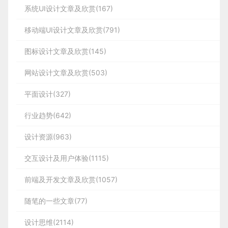
JS中函数重载怎么实现呢？
样的路径。
分享此文一切功德，皆悉回向给文章原作者及众读
        3

业务会从商业角度提供清晰定义产品边界和价值变现
系统UI设计文章及欣赏(167)
云WAF主要利用DNS技术，通过移交域名解析权来实
文字生成视频等跨模态生成。
2. 在JS代码区域，创建Vue核心对象，进行数
数据可视化就是用图表来表示数据信息，它所传达的
现安全防护，用户的请求首先发送到云端节点进行检
1、利用arguments参数
者. 免责声明：蓝蓝设计尊重原作者，文章的版权归
模型，从BRD中可以提取以下重点信息：
据绑定
移动端UI设计文章及欣赏(791)
测，如存在异常请求则进行拦截否则将请求转发至真
信息包括你所拿到的数据源和你分析后的结果，再通
        5

原作者。如涉及版权问题，请及时与我们取得联系，
实服务器。
- 产品/需求的目标用户类型和特定场景范围；
过图形强化用户的理解和记忆。能让用户简洁明了的
        2

var
 arr 
=
[
1
,
2
,
3
,
4
,
5
]
;
//注意:这里不能写成箭头函数，否则th
图标设计文章及欣赏(145)
我们立即更正或删除。
        9

获取更多的信息，是我们可视化的最终目的。
- 给用户带来的核心价值（帮助用户解决了什么问
其次，作者强调的是“人/people”，而非“user”，这
1、阿里云盾
网站设计文章及欣赏(503)
在用户在搜索”酒店“相关内容时，谷歌将直白的文案
题/满足了什么诉求）；
个细节非常重要。
“预定房间” 改为了更贴合用户心智的 “查看房源情
        4

平面设计(327)
况”；这一小小的改动，带来了17%点击量提升。
http://aliyunyd.com/ 
- 用户价值变现模型和策略（如何通过满足诉求进而
试想这个例子，比如这里有片广场，有一群活力四射
来源：csdn
蓝蓝设计建立了UI设计分享群，每天会分享国内外的
        1

2、利用闭包和arguments
蓝蓝设计
(
www.lanlanwork.com
)是一家专注而深入的
界
行业趋势(642)
实现用户价值变现）；
的阿姨在跳广场舞，那么我们应该关注的是谁呢？是
        6

希望得到建议咨询、商务
息，蓝小助会请您入群。欢迎您加入噢~~
面设计公司
，为期望卓越的国内外企业提供卓越的UI界面设
随着UX文案的价值不断的被发掘，在海外，已经有
举个例子，同样一组数据，用表格的形式呈现是很难
        3

广场舞阿姨吗？
原作者及众读者. 免责声明：蓝蓝设计尊重原作者，文章
设计资源(963)
function
addMethod
(
obj
,
 name
,
 fn
)
{
var
 old 
=
 obj
[
name
]
;
越来越多的团队将UX文案写作作为一个细分的的独
计、
BS界面设计
、
cs界面设计
、
ipad界面设计
、
包装
- 业务价值可量化指标
有所洞察的；如果将各个地区维度的数据聚合以柱图
我们如何准确定义什么是微交互，什么是交互？
        10

除。
蓝蓝设计
(
www.lanlanwork.com
)是一家专注而深入的
界
立专业来看待。例如，在国际最大的旅游电子商务公
设计
、
图标定制
、
用户体验 、交互设计、
网站建设
、
平
形式呈现，很容易就能看出各个地区间数据的差异，
是，但不只是。因为，广场上还有其他的诸如看跳广
交互设计及用户体验(1115)
                1

我们需要注意一下两点：
计
、
ipad界面设计
、
包装设计
、
图标定制
、
用户体验 、交互
论文《开启移动微交互》（Ashbrook，2010）将微交
司之一Booking.com，曾在不到一年的时间里增加了
面设计服务
、
UI设计公司、界面设计公司、UI设计服务公
并从中洞察规律
场舞的大叔、玩耍的孩子、路过的市民甚至周边离得
2、腾讯T-Sec Wb 应用防火墙
视化设计公司、UI交互设计公司、高端网站设计公司、UI咨询、
        5

前端及开发文章及欣赏(1057)
互定义为“接触设备开始到完成的时间不超过4秒的互
40名UX文案岗位，达到了每5或6个设计师中就有一
司、数据可视化设计公司、UI交互设计公司、高端网站设计
近的居民等，他们显然都是这里的people而很难剥
- 关注北极星指标，比如某些场景侧重“留存”，有些
引起热议的AI绘画获奖作品《太空歌剧院》
        2

动”。而《微交互》一书（Saffer，2013）将其定义
个UX文案设计师的夸张比例。
公司、UI咨询、用户体验公司、软件界面设计公司
离出一个人群我们称他们为user. 如果我们要做广场
侧重“转化”，这会影响设计侧重；
随笔的一些文章(77)
https://cloud.tencent.com/product/waf 
        7

new
Vue
({

为：“微交互是围绕着单个用例的产品使用场景——
很多人是从2022年爆火的AI绘画开始了解AIGC的：
的优化设计，那么所有人都应该是我们关注的对象和
关于如何设计好数据可视化图表，这边总结了三个步
二、 重新认识UX文案
        4

- 在产品发展初期，了解业务线未来的布局和规划，
设计思维(2114)
它们有一个主要任务。”整个应用程序或产品可能只
4月Midjourney内测，7月Stable Diffusion横空出
共创的对象。