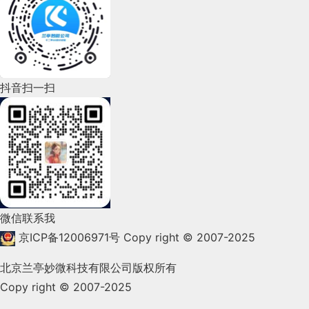
<!--插值表达式-->
的数据，用柱图表现更加体现变量的特征。
一个主旋律是各类粉墨登场的虚拟数字人。
别或迷你尺寸，还因为它们构建的方式。微交互的结
方法如下：
2022年6月(162)
构包括四个部分（图4）（Saffer，2013）：开启微交
      v-bind 可以省略
抖音方面，许安一、金桔2049等依靠直播成为了人
1/ 设计目标反推高价值行为
20、瑞数动态Web应用防火墙
互的触发器，决定微交互如何运作的规则，以及影响
2022年5月(143)
气网红；快手方面，狐璃璃40天涨粉百万，快手技
（River Safeplus）
一个设计目标实现，一定是由链路中一个/多个高价
微互动的元规则——阐明规则、循环和模式的反馈。
                        {{username}}

                1

术团队还推出“快手虚拟演播助手KVS”；B站方面，
2022年4月(86)
值行为促成。比如用户在真正“下单”前，会访问商品
如果体验没有达到理想的效果，通常需要改进的是整
抖音扫一扫
  -->
维度特征
海外虚拟主播vox的直播首秀，当晚直播1.7小时，营
触发器可以由用户触发，例如点击图标、填写表格
https://www.riversecurity.com/product-Safeplus.shtml 
详情页，浏览商品详情页信息，加购物车等。
个设计，而不单单是文字。我们需要逐渐去理解的
2022年3月(119)
收达111万元。
等，触发器也可以由系统产生，例如低电量提示框，
多维度分析需要将多个变量在同一平面上直观的表
是，页面在根本上是信息传达的媒介，一昧的修改文
2/用行为指标度量设计价值
</
div
>
通知用户电池电量不足。
2022年2月(53)
示，可以选择使用极坐标系去展示多个维度变量。如
本来适应页面，反而是本末倒置的做法。
▷ v-model
二、硬件WAF
<
a
:href
=
"url"
>
百度一下
</
a
>
用数据刻画和度量高价值行为的指标变化，进而度量
该指令可以给表单项标签绑定模型数据。这
果希望对比多组数据，可使用不同颜色进行分类
2022年1月(99)
设计方案的价值用数据刻画和度量高价值行为的指标
样就能实现双向绑定效果。例如：
                1

3. 从「单纯可用性」到「体现品牌
根据分析视角选择图表：
对于多维度变量的数据我
<
script
src
=
"js/vue.js"
>
</
script
>
硬件WAF通常部署在Web服务器之前，过滤所有外部
变化，进而度量设计方案的价值。
我们可以
尽量多
2021年12月(105)
声音」
<
input
name
=
"username"
v-model
=
"username"
>
们需要明确分析的视角，去找准对应的数据映射。
访问流量，并对请求包进行解析，通过安全规则库的
微信联系我
维度拆解高价值行为和相应度量指标，维度越多，关
攻击规则进行匹配，识别异常并进行请求阻断。
2021年11月(83)
如案例中多个班级的科目成绩的这组数据，如需要
京ICP备12006971号
Copy right © 2007-2025
目前，UX文案通常仅需要保证基本的功能可用性；
联性越高，判断误差越小。
常见产品：
▷ 代码演示：
全局视角查看个班的综合素质，推荐使用雷达图；
即使是已经有文案规范的团队，更多的也是将其作为
2021年10月(101)
结语
<
script
>
此外，蒙牛、雪花啤酒、长安汽车等品牌也相继推出
北京兰亭妙微科技有限公司版权所有
对比单科成绩的变化分布，则推荐使用堆积图。
辅助位，保证文案“有一致性，不出错”即可；对于品
让我们以Duo应用中验证用户的微交互为例。
1、安恒明御Web应用防火墙
了自己的虚拟代言人。
Copy right © 2007-2025
2021年9月(153)
牌形象、差异化的诉求则基本一笔带过。
事有轻重缓急，不是所有的需求都需要走上述方法进