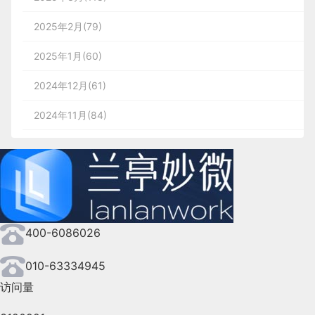
器：感知处理器、认知处理器和运动处理器是如何工
成本高、技术不完善等难题外，C端用户的付费意愿
块之间的联系，这有利于精准把握需求，保证链路场
关键词：“增减、升降、涨跌、波动”
作以理解周围世界。
也比较有限。
2025年2月(79)
景闭环，为后续由点到面驱动更大层面体验优化作准
想象一下，当你结束疲惫的一天回到家时，你的智能
                1

备；
家居助手应该以怎样的语气向你问好？应该使用什么
`{{}}` 是 Vue 中定义的 `插值表达式` ，在
认知处理器与长期记忆和工作记忆一起工作，从现有
2025年1月(60)
相对来说，B端客户的可发展空间较大，据Forrester
</
div
>
里面写数据模型，到时候会将该模型的数据值
措辞能最精准地得知你的意图？这些动态的、无实体
        11

的知识中提取物体、感觉、行动等的表征，以理解来
11、奇安信网站卫士
预估，2023年财富五百大企业中将有1成通过AI工具
2024年12月(61)
        16

展示在这个位置。
的语音内容，也逐渐成为UX写作要关注的重点内
自知觉处理器的输入。一旦认知处理器完成处理，它
创造内容，因为人工制作内容的速度永远无法大规模
分布关系
▷ 整体代码如下：
容。
就会向运动处理器发出信号，以特定方式对特定情况
https://wangzhan.qianxin.com/ 
2024年11月(84)
满足定制化内容需求。
采取行动。心智表征是现实世界中事物如何运作的心
利用空间分区来展示数据之间的分布关系，常用于体
简单说，如今所有用户和产品产生交流的场景，都可
2024年10月(167)
2/不要忽略实现层面的限制
智模型或理解。
现两个或以上数据的相关性。
以划分于UX写作的范畴。得益于科技的发展，UX写
2024年9月(144)
很多功能不是“不该做”，而是当下“做不了”或“性价比
作逐渐地更接近了自己最终的目标，慢慢跳出了静态
常用图表：散点图、热力图、雷达图等
        12

2. 诺曼交互模型
                1

12、360磐云
低”，一些优化方案提出前，我们需要从产品角度考
页面的框架，得以真正的与用户产生有意义的、愉悦
2024年8月(164)
        17

虑现有中后台能力支持、研发可行性、运营人力成本
关键词：“随着……而变化、A/B之间的相关性、交/
的语言的交流。
唐-诺曼的七个行为阶段（诺曼，2013）（图2）是一
400-6086026
2024年7月(107)
等，避免设计“空中楼阁”。
https://wangzhan.360.cn/panyun 
并集”等
种更清晰的心智学形式，解释了人类如何与物体互动
2. 从「填充页面」到「主导页面」
以实现目标。目标可能是打开一盏灯或在移动应用程
2024年6月(63)
010-63334945
综合以上业务、用户和产品三个维度，我们更加精准
序上进行在线交易。让我们把手机解锁的简单目标分
推导设计目标。需要注意的是，设计不是万能的，大
访问量
其次，UX文案与过去最显著的不同之一是：
不再仅
2024年5月(73)
图片来源：西湖心辰创始人蓝振忠在知乎的演讲
解成七个行动阶段。
多情况下设计只能通过“影响/实现局部用户价值”间
        13

是为页面填充文本，更多的是根据信息主导页面。
                1
