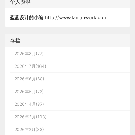
个人资料
        10

免责声明：蓝蓝设计尊重原作者，文章的版权归原作
数据关系。从数据的维度出发弄清呈现结构，再结合
从PGC到UGC再到AIGC，内容生产范式的改变是大
当微交互打造了与品牌产生共鸣的特殊体验时，它化
        7

- 角色：如B端/C端；
https://cloud.baidu.com/product/waf.html 
者。如涉及版权问题，请及时与我们取得联系，我们
数据关系作出选择。了解图表的可能知道，一般图表
趋势，AI正在愈加渗透内容行业。
蓝蓝设计的小编
http://www.lanlanwork.com
身为了品牌标志。专业术语称之为“标志性时刻——
立即更正或删除。
                           }

的数据关系有构成、比较、分布，以商业数据为例，
- 熟悉程度：小白/普通/专家；
产品或服务中给人留下持久而难忘印象的突出互
常见的还有流转关系。
动”（Janhagen, Leitch & Judelson, 2020）。
- 客户价值：高价值/一般价值；
存档
创建 Vue 对象时，需要传递一个 js 对象，
        6

                1

7、华为云-云防火墙 CFW
Facebook的“喜欢”按钮是它的标志性时刻。微交互并
                       });

- 兴趣/偏好：价格敏感/XX控；
而该对象中需要如下属性：
蓝蓝设计
(
www.lanlanwork.com
)是一家专注而深入的
界
2026年8月(27)
        11

不仅仅局限于视觉，它们可以是声音、触觉、实体硬
● `el` ： 用来指定哪个地方的标签受 Vue
面设计公司
，为期望卓越的国内外企业提供卓越的UI界面设
        8

- 目标强弱：强目标/半目标/无目标；
https://www.huaweicloud.com/product/cfw.html 
而随着时代的发展，UX文案的覆盖范围、呈现方式
2026年7月(164)
件或手势交互。Snapchat的通知作为产品的标志性时
管理。 该属性取值 `#app` 中的 `app` 需要
计、
BS界面设计
、
cs界面设计
、
ipad界面设计
、
包装
构成关系
以及工作流程等都已经发生了巨大的变化；站在设计
刻是因其独特的声音。同样地，iPhone有一个中心按
是受管理的标签的id属性值
- 阶段：
获取-激活-留存-收益-推荐；
设计
、
图标定制
、
用户体验 、交互设计、 网站建设
、
平
2026年6月(68)
师的角度，我们希望通过以下几个方面介绍UX文案
钮作为苹果的标志，它有多个微交互方式。
● `data` ：用来定义数据模型
构成关系的图表表达的是部分和整体的关系，用于分
面设计服务
、
UI
、界面设计公司、
UI
公
设计公司
设计服务
与过去相比发生了哪些变化，来帮助大家消除对UX
2026年5月(22)
- 流程：开始前/进行中/结束后...
● `methods` ：用来定义函数。这个我们
析总体和各部分的占比比例，构成关系一般局部元素
司、数据可视化设计公司、
UI
交互设计公司
、高端网站设计
微交互通常首选（Narvhus, J.M. 2016）：
        7

文案的刻板印象，重新认识它在我们设计中扮演的角
                1

在后面就会用到
8、安全狗云御WEB应用防护
加起来为总数。如果只是想对比个别组成部分的大
3、产品视角：方案转化 & 实现约
UI
软件界面设计公司
公司、
咨询、用户体验公司、
2026年4月(87)
        12

3. 编写视图
色，并学会运用它为用户呈现出更加优秀的产品体
系统
束
小，也可以使用比较关系的图表。
沟通反馈。
        9

验。
2026年3月(103)
开启和关闭某项功能，如将手机静音。
在业务主导的场景下，产品经理往往是需求的“第一
常用图表：饼/环图、堆叠图、面积图等，如涉及到
https://www.safedog.cn/index/wafIndex.html 
2026年2月(33)
实现一个单一的任务，如喜欢一个Facebook
经手人”，我们需要在PRD中捕捉到产品对业务需求
层级结构，还会用矩形树图或旭日图等特殊结构图
1. 从「文字」到「语言」