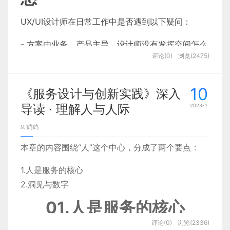
TS不迷路。
重新启动
UX/UI设计师在日常工作中是否遇到以下疑问：
1.安装
nvm
管理工具（先关掉360等软
TS系列
件，不然会弹出警告！）
- 方案由业务、产品主导，设计师没有发挥空间怎么
基础篇
1.从官网下载安装包：
评论(0)
浏览(2475)
办？
https://github.com/coreybutler/nvm-
基础篇
windows/releases，下载：nvm-setup.exe
图源：上海市人民政府
- 如何从设计视角出发梳理体验优化建议？
2.开始进行nvm安装：
基础篇
10
《服务设计与创新实践》深入
大厂方面，腾讯上线“超级QQ秀”，字节上线“派对
- 如何向各方证明你的优化建议是有价值的？
导读 · 理解人与人际
(1) 鼠标双击nvm-setup.exe文件，选择“我接受…”那
2023-1
基础篇
岛”，快手内测基于“附近同城”的虚拟形象社交，抖
一行，点击next
要回答以上问题，首先得理解设计价值究竟为何。
鹤鹤
基础篇
音上线虚拟空间“抖音小窝”，芒果上线元宇宙平
(2) 可以根据自身情况自定义选择路径盘，路径不要
台“芒果幻城”，映客更是宣布更名“映宇宙”，要全面
一.如何理解设计的价值
本章的内容围绕“人”这个中心，分成了两个要点：
基础篇
出现空格或中文符号（路径最好是在路径盘的根目录
进军元宇宙。
下，如C盘、D盘下的根目录），选好后点击next
1.人是服务的核心
进阶篇
设计≠艺术，设计从诞生之初就是为“解决问题”而
2.洞见与数字
存在。
(3) 选择node.js的安装位置，可以根据自身情况自
进阶篇
01.人是服务的核心
定义选择路径盘，路径不要出现空格或中文符号（路
在体验设计场景，如果业务方是“需求提出者”，那产
进阶篇
径最好是在路径盘的根目录下新建一个文件夹，如C
评论(0)
浏览(2336)
品经理和设计师就是从不同视角切入的“问题解决