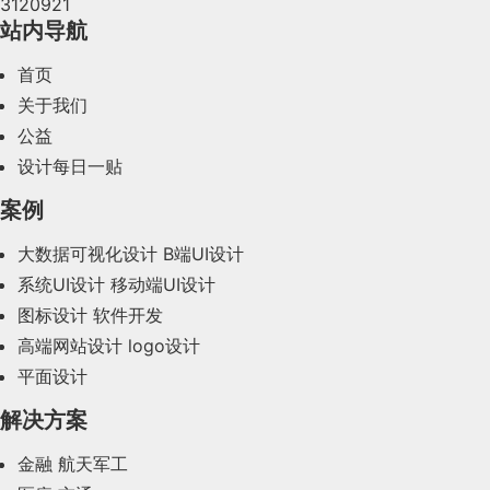
13、网宿Web应用防火墙
3120921
2024年4月(44)
        18

接助力变现，我们只需关注可以通过设计手段参与、
关联与流转
2023年可能会有越来越多的企业和个人使用AI来提
站内导航
目标是手机解锁。
以下面一个常见的对话框为例，仅有一个小小的对话
干预和落实的部分即可。一个设计目标的完整表述 =
高内容生成效率，激发创作灵感。正如Stability AI
2024年3月(50)
<!DOCTYPE 
html
>
https://www.wangsu.com/product/52 
我如何解锁手机？输入密码或扫描手指指
流转关系是B端数据常用的一种关系，它可以动态的
首页
框来承载超额的信息；如果根据之前的“填充页面”的
通过【XX设计策略】帮助目标用户【实现XX价值/满
的CTO Tom Mason在极客公园的大会上提到
2、Vue 指令
纹。
体现相关路径下对象之间的关系、状态、数据量的流
2024年2月(58)
关于我们
观念，我们要做的其实很简单，就是根据行文规范删
足XX需求/解决XX问题】，以助力【XX业务目标/变
的：“生成式AI正在做的，就是让消费者成为创作
转变化等，以面积或颜色深浅展示了多个状态或对象
选择哪个方式？如果我选择输入密码，那么
公益
减、重新排列文字，试图把过量的内容塞进小小的容
现方式】达成。（在实际表达中可以适当精简）
者，给他们创作他们自己消费的媒体内容的能
2024年1月(44)
指令：HTML 标签上带有 v- 前缀的特殊属
之间的流动量或流动强度。
<
html
lang
=
"en"
>
就在屏幕上按顺序点击密码。
设计每日一贴
器。
        14

力。”他判断，继文字生成图像后，下一波浪潮肯定
性，不同指令具有不同含义。例如：v-if，v-
                1

14、奇安信网神WEB应用安
2023年12月(47)
        19

一旦我有了行动规范，就可以执行任务。
是视频、音频和3D。
for…
常用图表：关系图、桑基图、漏斗图、进度图等
案例
这样得到的结果在视觉上看起来可读了一些，但似乎
全云防护系统（安域）
点击回车键后，将看到后续发生的事情。
2023年11月(41)
03 目不暇接的虚拟数字人
也不尽人意。
大数据可视化设计
B端UI设计
关键词：“流程步骤、留存、转化、关系”
▷ v-bind & v-model 指令
<
head
>
三. 方案推导和设计价值量
我看到我已经到达了主界面。
https://www.qianxin.com/product/detail/pid/400 
系统UI设计
移动端UI设计
2023年10月(14)
相比元宇宙，虚拟数字人可能更“实在”一些，至少是
化
我根据以往经验判断是否已经完成了目标。
图标设计
软件开发
▷ v-bind
2023年9月(27)
已经可见的。
高端网站设计
logo设计
该指令可以给标签原有属性绑定模型数据。
        15

确立明确的设计目标和策略后，下面进入设计实施和
<
meta
charset
=
"UTF-8"
>
平面设计
这样模型数据发生变化，标签属性值也随之发
2023年8月(88)
关于虚拟数字人，新榜编辑部曾在“虚拟人专栏”中推
2. 分析数据特征
验证阶段，这里推荐两个基础的推导模型。
生变化，例如：
                1

15、腾讯云WAF
出系列文章：《造价从100元到100万，虚拟人究竟
解决方案
2023年7月(62)
1、SKS模型：从策略到方案
按数据关系和分析目的选择好图表类型后，第二步是
是什么？》《90%玩家处在早期阶段，虚拟人靠什
<
a
v-bind:href
=
"url"
>
百度一下
</
a
>
金融
航天军工
2023年6月(58)
<
title
>
Title
</
title
>
根据数据特征选择更加适合的展示方式。从数据分析
么赚钱？》《虚拟人四大难题：技术、产品、市场、