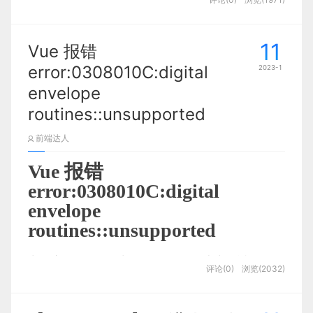
界中寻求红利，发掘机会，2022年也确实涌现出不
少新行业、新趋势。
11
Vue 报错
今天，新榜编辑部筛选出去年最值得关注的6大行业
error:0308010C:digital
2023-1
新趋势，希望能和各位一起回顾2022，展望2023。
envelope
01 热闹非常的元宇宙
routines::unsupported
前端达人
以Meta为代表，元宇宙堪称2022年最火的商业概念
之一。
Vue 报错
error:0308010C:digital
自2021年10月将Facebook更名为Meta，虽然饱受
envelope
质疑，但扎克伯格对元宇宙的投入堪称坚决。有报道
routines::unsupported
称Meta2022年在元宇宙上的研发投入高达百亿美
元。
出现这个错误是因为 node.js V17版本中最近发布的
评论(0)
浏览(2032)
OpenSSL3.0, 而OpenSSL3.0对允许算法和密钥大
2022年1月18日，微软宣布以687亿美元收购动视暴
小增加了严格的限制，可能会对生态系统造成一些影
雪，希望为微软构建元宇宙打下基础。据麦肯锡公司