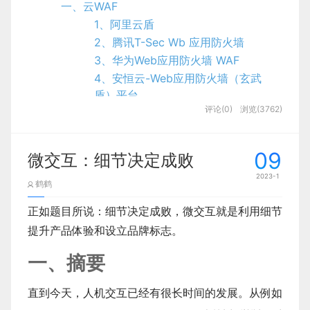
function
start
(
name
,
 age
,
 phone
,
 sex
)
{
if
(
phone 
&&
 sex
)
{
但热闹非常的元宇宙也饱受质疑。在拥护者看来，元
一、云WAF
加2行,然后保存
洞见与数字，在英文原书中用的词是 Insights
设计不能脱离业务自嗨，不能“为了强调存在而存
宇宙会是下一代互联网，被称为“元宇宙第一股”的沙
1、阿里云盾
versus Numbers，注意是 versus 而不是 and, 也就
在”。 有效设计在于对业务诉求的精准满足。我们构
1、基本介绍
2、腾讯T-Sec Wb 应用防火墙
node_mirror:https://npm.taobao.org/mirrors/node/

盒游戏平台Roblox还总结了元宇宙的八大要素：身
是说原作者的意思是 insight 和 number 是存在一些
思设计方案时，脑海中始终要回答：
但是我们要是有很多场景，参数类型也都不一致，我
npm_mirror:https://npm.taobao.org/mirrors/npm/ 
3、华为Web应用防火墙 WAF
份、朋友、沉浸感、低延迟、多元化、随时随地、经
对立和取舍的。
们这样写很难维护，并且定义的规范很难适用于实际
        2

▶ 概述
4、安恒云-Web应用防火墙（玄武
        1

济系统和文明。
- 实现了哪些业务目标
多个场景，那么我们可以使用函数重载来处理。
Vue 是一套前端框架，免除原生JavaScript
盾）平台
(2) 输入命令行nvm install node版本号(例如：nvm
评论(0)
浏览(3762)
中的
DOM操作
，简化书写。
6、百度云应用防火墙 WAF
- 解决了哪些业务问题
但在质疑者看来，元宇宙只不过是一次旧技术的拼
函数重载
                1

install 16.17.0)
我们之前也学习过后端的框架 `Mybatis` ，
7、华为云-云防火墙 CFW
接，是一个营销游戏。中国工程院院士邬贺铨认为，
- 创造了哪些业务价值
`Mybatis` 是用来简化 `jdbc` 代码编写的；
8、安全狗云御WEB应用防护系统
元宇宙不会是下一代互联网。元宇宙是现代信息技术
什么事函数重载呢？当我们多次调用函数时传递不同
09
微交互：细节决定成败
(3) 安装成功后，输入命令行nvm use node版本号
图片出处:Rosenfeld Media 图片授权：Attribution
而 `VUE` 是前端的框架，是用来简化
9、知道创宇-创宇盾Web应用防火墙
2、通过对用户需求的洞察和满
参数数量或者类型，函数会做出不同处理。
的集成，它涉及5G、IP网、云计算、人工智能、虚
（nvm use 16.17.0）
2.0 Generic (CC BY 2.0)
2023-1
`JavaScript` 代码编写的。前面的综合性案
10、F5 分布式云 WAF
鹤鹤
足，为业务创造价值
        3

拟现实、区块链、数字货币、物联网、人机交互等，
若报错
exit status 1: ��û���㹻
1、函数签名
        2

例，里面进行了大量的DOM操作，如下
11、奇安信网站卫士
如这张图所示：作者认为和传统的用户研究手段获得
要满足元宇宙的技术需要，几年之内还不太可能。
正如题目所说：细节决定成败，微交互就是利用细节
��Ȩ��ִ�д˲�����
业务价值最直接的来源是用户价值的变现，因此，
想
12、360磐云
多个有用的可量化的 facts/truths 不同，服务设计
则权限不够，以管理员身份运行cmd
这里介绍个名次「函数签名」，顾名思义，函数签名
提升产品体验和设立品牌标志。
                2

要实现业务价值≈要服务好用户，
这为设计价值的实
使用 `VUE` 后，这部分代码我们就不需要再
13、网宿Web应用防火墙
2022年2月11日，元宇宙社交App“啫喱”曾一度超过
具体方法：点击电脑左下方搜索->输入cmd->以管理
的洞见需要的不是更多的 truth, 而是更深入但却不
主要定义了参数及参数类型，返回值及返回值类型。
写了。那么 `VUE` 是如何简化 DOM 书写
14、奇安信网神WEB应用安全云防护
现提供了有效抓手：设计师可以通过洞察用户需求，
一、摘要
微信、QQ，登上AppStore第一，但爆火3天后，就
员身份运行（命令提示符）->重新输入nvm use
函数签名不同，函数会做出不同的处理，这是我对函
可量化的 insights.
系统（安域）
呢？基于
MVVM
(Model-View-ViewModel)
完善产品功能、优化操作体验的方式助力业务目标达
宣布主动下架。同年10月，字节的同类产品“派对
数重载的理解。
15、腾讯云WAF
思想，实现数据的双向绑定，将编程的关注点
直到今天，人机交互已经有很长时间的发展。从例如
(4) 验证是否成功
成。
所以，与其得到更多的 numbers 不如更深入的获得
岛”，同样在上线3个月后宣布裁撤团队；8月底，号
        4

16、腾讯门神