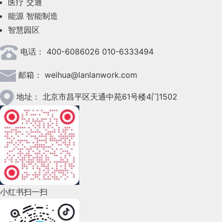
SKS模型，即策略(Strategy) → 影响因子(Key
医疗
交通
16、腾讯门神
的角度常见数据特征有：变量特征、维度特征、层级
中之人》。
这就是典型的机械性的填充页面，信息的展现完全受
上面的 `v-bind:"` 可以简化写成 `:` ，如
2023年5月(28)
factor) → 解决方案(Solution)。设计目标中的策略
能源
智能制造
特征、流程特征。
        16

下：
制于已给页面的结构，实际上已经脱离了更好传递信
是一切方案推导的源头，我们需要找到影响策略实现
智慧园区
在这个循环的每个阶段，都有一个输入->处理->输出
2023年4月(47)
息的初衷。
</
head
>
程度和效果的关键因素，将其视为可控变量，并以这
的过程。在宏观层面上，我们也在遵循同样的过程来
17、绿盟网站云防护
电话：
400-6086026 010-6333494
2023年3月(37)
些变量为切入点进行方案尝试，最终衍生多种解法。
变量特征
达到我们的目标。我们可以从行动模型的七个阶段推
如果我们调转思路，试着真正从传递信息本身出发，
导出互动周期（Norman, 2013）（图3）。
就能很明显的发现，原来的对话框最大的问题不是文
邮箱：
weihua@lanlanwork.com
2023年2月(90)
比如：我们把提升Banner的点击率作为策略，那影
https://www.nsfocus.com.cn/html/2020/458_0107/108.html 
分辨一个指标通常有两类特征，按变量值是否连续可
<
body
>
字长短，而是信息过载—强迫用户在有限的空间里一
响banner点击的影响因素可能是：形式是否新颖、
分为连续数据与离散数据两种。连续数据通常会统计
2023年1月(78)
交互周期包括执行过程和评估过程，前者是行动所需
地址：
北京市昌平区天通中苑61号楼4门1502
次性确认两类信息：更改时间和通知参会人。而在我
配色是否亮眼、是否有动效引导、利益点是否突出、
一组数据的变化趋势，离散数据通常统计各分类下数
信息差，后者是行动发生时各类情况所需理解的信息
18、启明星辰虚拟化WAF
们上面的方案里，这个问题并没有被解决。
2022年12月(45)
行动按钮是否吸引人点击等等，每一个影响因子都可
量的变化。
差。整体用户体验取决于交互过程中互动周期的每个
<
div
id
=
"app"
>
以衍生出多种设计方案。
                1

2022年11月(69)
部分。微交互的目标是消除差距，使产品变得直观。
当我们真正开始用信息主导页面，应该做的是将一页
https://www.venustech.com.cn/new_type/xnWAF/ 
连续型数据：
指在一定区间内可以任意取值的数据
现在让我们看看微交互的基础结构，了解它们如何帮
2、GAM模型：从目标到指标
多个问题拆分为每页一个问题，分步响应用户，对冗
按照“技术炒作周期曲线”
叫连续数据，其数值是连续不断的。如身高、体重
2022年10月(51)
助消除信息差。
杂的信息进行分解，以真正创造清晰有效的对话。
等带有时间因素变量的数据等，通常用折线图体现
上文提到，设计手段通常是以间接方式助力用户价值
虚拟数字人行业正处于期望顶峰期
19、深信服云Web应用防火墙
<
input
v-model
=
"username"
>
2022年9月(135)
变化趋势。
实现，进而赋能业务目标达成。那如何量化设计价值
云WAF
小红书扫一扫
3. 微交互的结构
<!--
                1

离散型数据：
指其数值只能用自然数或整数单位计
一个普遍共识是，目前虚拟人行业仍处于早期阶段，
2022年8月(60)
呢？我们可以使用“GAM模型”，即设计目标(Goal)
算的数据。如当天销量、进店人数等表示分类类型
杀手级产品也尚未出现。也因此，去年虚拟人行业的
微交互之所以强大，不仅仅是因为它们的细微交互差
→ 高价值行为(Action) → 衡量指标(Metric)。具体
https://www.sangfor.com.cn/product-and-solution/sangfor-se
2022年7月(111)