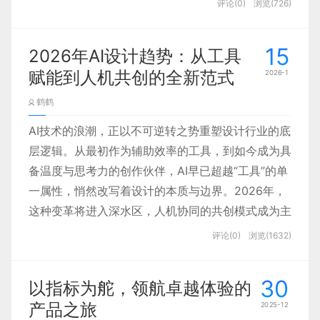
特质。
评论(0)
浏览(726)
定的话就会有一个链接，进入链接中进行支付。之后
设计师与前端工程师的沟通矛盾，很大一部分
管式”** 交互范式，适配低人工介入的服务需求。并
完成稿件后便不再跟进，最终出现 “设计稿≠落地产
这里有一个很有趣的细节值得探讨：
就可以获得登船的凭证。
根源就在于设计师对技术的不了解，输出的方
同步搭建统一的 AI 视觉语言体系，最终打造出一套
品” 的尴尬局面。其实，设计验收本质上是设计、开
边角处理的选择
15
2026年AI设计趋势：从工具
案要么无法实现，要么实现成本极高，如同产
商家可统一理解、轻松调用、深度信任的智能体验解
发、产品团队协同验证产品实现一致性的过程，更是
选择圆角——能带来亲和、自然的感觉，符合一部分
后续的细节就忽略，一个简单的买票缓解，操作起来
赋能到人机共创的全新范式
品经理要求设计 “五彩斑斓的黑” 一般，忽视了
2026-1
决方案，全方位助力商家降本提效。
对设计成果的存档与保障 —— 明确标注需求并同步
日式设计中对
这么麻烦，是不是感觉非常陌生，这是因为国外有很
对方的专业限制。懂技术与不懂技术的设计
给相关方，既能划分责任边界，也能为后续问题追溯
“有机形态”
鹤鹤
多服务的预定都需要到官网预定，和国内出行完全依
提供依据。
师，在项目推进效率上差距显著，这也是懂技
的追求。
赖综合旅游软件如飞猪、携程、去哪儿等不同。
AI技术的浪潮，正以不可逆转之势重塑设计行业的底
术的设计师更具职业竞争力、更受行业认可的
选择直角
而这个订票的流程，到审核（人工的）回复的整个过
层逻辑。从最初作为辅助效率的工具，到如今成为具
要做好设计验收，需遵循 “准备 - 执行 - 反馈 - 优
——
关键原因。
程，就叫 —— 业务流程，是一个被设计好并标准化
备温度与思考力的创作伙伴，AI早已超越“工具”的单
化” 的完整流程，每个环节都有其核心要点与实用方
基于严格网格系统的排版中，锐利的直角能够最大化
的商业实践过程。
一属性，悄然改写着设计的本质与边界。2026年，
法。
地强化秩序感和专业性，让整个界面看起来如同精心
而对于 B 端设计师，懂技术还有着更为特殊且
每家公司的经营都会包含大量的业务，房间预定只是
以钉钉为例，其主色调为蓝色，但在 AI 相关设计中
这种变革将进入深水区，人机协同的共创模式成为主
切割的木工作品，精准而有力。
重要的意义：B 端领域中，有大量产品是
面向
它的其中一个业务，还包括登船、房间清理、物资采
大量融入紫色调：官网首页 banner、分类卡片、功
流，六大核心趋势引领设计行业迈入全新阶段。
一、验收准备：打好基础，掌
评论(0)
浏览(1632)
选择哪一种，取决于想传递的具体气质，我们也是应
一、从生成式输出到对话式共
购等。而每个常规的业务的执行如果全凭员工自己的
能按钮、UI 界面及装饰图形等，均采用蓝色搭配浅
技术领域提供服务
的。常规 B 端服务面向无技
握主动权
用到了不同的场景里进行尝试。
创
想法、感觉，那么企业的运转一定会一团乱麻。所以
紫、粉紫的组合，既保留了品牌的专业感，又传递出
术背景的商业用户，如仓库管理员用 ERP 查库
三、图片：承载“视觉呼吸”的侘寂之窗
30
以指标为舵，领航卓越体验的
二、三大交互范式的场景化落
经营者就要针对这些常见的业务，设计出相应的流程
“能创造新价值” 的工具属性，精准契合 AI 突破常规
存、职员用 OA 提交工单；但面向技术领域的
在日式排版中，图片往往不只是信息的补充，更是
早期AI设计工具的核心逻辑，本质是“关键词触发+素
产品之旅
地应用
2025-12
出来进行标准化，让员工和顾客遵循这套流程来完成
的定位。这种 “蓝色稳根基 + 紫色添新意” 的搭配，
设计验收的成功，始于充分的前期准备。很多设计师
B 端产品，主要服务于企业开发环节，需程序