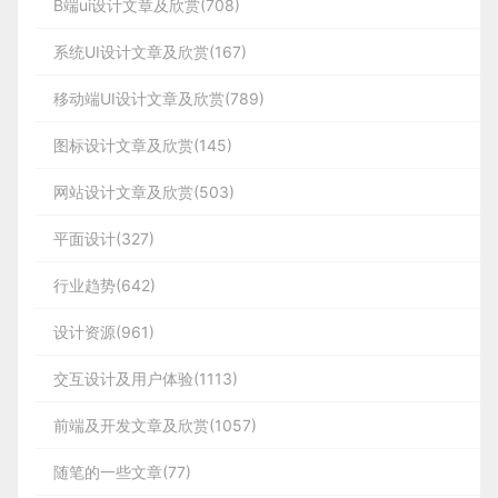
性），采用系统自动填入模式，搭配 “AI 预填”
B端ui设计文章及欣赏(708)
淹没，而蓝紫色则成为最具性价比的破局方案。一方
在本文中，我将引导大家了解在产品开发的每
今行业新增的 “B 端 AI 设计师”，并非指用 AI
路径（如桌台管理中的新增区域、批量删除等功
定下来，才会进入产品的设计阶段，而不是先设计产
标签提示状态。例如 AI 可从商家上传的商品包
面，蓝紫色调未脱离 “科技感” 的大众认知框架，不
个阶段需要考虑的关键指标，并提供见解，帮
生成设计，而是指专门设计 AI 类产品、且具
能）。
品功能再让业务去适配它的特性。而产品后续一系列
系统UI设计文章及欣赏(167)
装图中识别 “风干”“盒装” 等信息，自动填入食
会让用户产生陌生感；另一方面，鲜艳的蓝紫渐变自
站点实战复盘——两种设计策略的并行探索：
助大家区分哪些是
备一定 AI 技术认知的设计师。可见，懂技术
的复杂、抽象、晦涩的决策也全都和业务有非常大的
品工艺、包装方式模块，同时提示商家检查确
移动端UI设计文章及欣赏(789)
带强烈视觉吸引力，能营造出未来感与现代感，快速
一、 两种设计哲学（方案）的碰撞
联系，
“至关重要的”
不仅是 B 端设计师完成日常工作的基本要求，
二、从单一视觉到全感知场景
认，以自动化替代手动录入，最大化缩短填写时
抓住用户眼球。随着越来越多 AI 产品采用这一配
1、以‘日式美学优先’建立情感连接
如果设计师不先理解业务，就可能无法理解产品的需
化设计
图标设计文章及欣赏(145)
，哪些是
更是拓展职业边界、抓住行业新机遇的重要助
2. 把握关键验收节点
间。
色，蓝紫色逐渐成为行业视觉约定，帮助用户快速识
方案A ————
求和决策，导致最终的设计结果和目标想去甚远。
“锦上添花”
力。
推荐优化类
：针对需依托 AI 优化素材、提升购
网站设计文章及欣赏(503)
别 AI 工具与相关内容。
过去AI设计的能力边界，多局限于视觉表达的单一维
的。
买吸引力的内容（如商品主图、标题），因存在
验收并非等到开发完全结束才进行，选对时机能让验
度。而2026年，AI将突破这一局限，实现“全感知
平面设计(327)
沟通方式：
AI 创作内容不符商家预期的可能，采用 “主动提
让我们以一家名为“ABC"的虚构公司为例，该
收更高效：
+全场景”的系统性思考。当设计师启动一项品牌
从业务到需求的制定过程
感性沟通——传达“我能让你变得很有品位”的概
供结果但不预先填入” 的模式，支持商家对 AI
公司正在开发一款语言学习应用。以下是ABC
行业趋势(642)
LOGO设计任务时，AI不仅能完成视觉符号的创作，
这个预定过程对于熟悉国内互联网的我们来说肯定是
念，向他们兜售一个关于“理想之家”的筑梦工具；
结果进行调优，待符合预期后再手动录入。灵活
如何将指标与其产品开发过程相结合的方法。
还会同步输出配套的品牌故事、声音标识、场景化传
太复杂了，用个线性流程表示的话，对比如下：
设计资源(961)
的交互设计既满足不同商家的个性化需求，也有
冒烟测试阶段：进行初步简单验收，及时提醒开发
播策略，甚至延伸至用户触达的全链路体验设计。
设计目标：
效降低人工审核时长。
关注设计要点，为后续正式验收争取话语权；
交互设计及用户体验(1113)
以海洋保护组织LOGO设计为例，AI在生成视觉方案
国内软件预定：打开软件 - 搜索船票 - 选择日期 -
希望能第一时间抓住用户眼球，让用户感知到这是
完全提测阶段：开展深度细致检查，全面核查视
后，还会提出场景化优化建议：搭配轻柔的海浪声作
选择房型 - 完成支付
前端及开发文章及欣赏(1057)
一家高级的公司；
觉、交互、内容等各维度，确保设计细节精准落
一、B 端设计师该懂哪些技术？
为品牌声音标识，在线下活动中融入淡淡的海洋气息
阿里通义千问便是典型代表：设计中摒弃了阿里系传
该模式上线后成效显著，商家平均发品时长缩短 8
官方网站预定：搜索官网 - 打开官网 - 查看房型 -
地。
随笔的一些文章(77)
香氛，通过多感官联动强化用户对“海洋保护”的情感
在这一阶段，ABC应重点关注用户研究指标，
统的橙红色，也未跟风科技圈的纯蓝色，转而采用青
分钟，发品成功率提升 0.7%，模块满意度提升
查看价格 - 填写信息 - 等待回复 - 查看邮件 - 完整
风格调研：