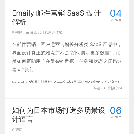
动提示，从而让品牌识别与操作效率共享同一套视觉
规则。
04
Emaily 邮件营销 SaaS 设计
解析
2026-8
但这套方案真正值得产品团队研究的，并不是极简风
格本身，而是它如何在有
鹤鹤
交互设计及用户体验
在邮件营销、客户运营与增长分析类 SaaS 产品中，
界面设计真正的难点并不是“如何展示更多数据”，而
是如何帮助用户在复杂的数据、任务和状态之间迅速
建立判断。
Emaily 的设计提供了一个值得研究的样本：它将邮
评论(0)
浏览(55)
件发送、打开率、点击率、订阅增长、自动化流程、
送达质量与营销日程等信息集中在同一套界面中，却
没有沿用传统企业软件常见的厚重视觉，而是通过柔
06
如何为日本市场打造多场景设
和色彩、模块化卡片和轻量数据图表，建立了一种兼
计语言
2026-2
具专业性与亲和力的产品体验。
鹤鹤