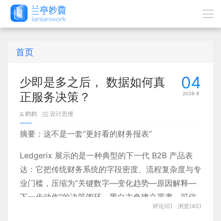
首页
04
少即是多之后， 数据如何真
正服务决策？
2026-8
鹤鹤
设计思维
摘要：这不是一套“更好看的财务报表”
Ledgerix 展示的是一种典型的下一代 B2B 产品表
达：它把传统财务系统的字段密度、流程复杂度与专
业门槛，压缩为“关键数字—变化趋势—原因解释—
下一步动作”的决策闭环。黑白主色建立严肃、可信
评论(0)
浏览(40)
的金融语义，高饱和荧光绿只承担状态、增长与主行