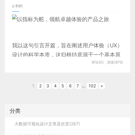
营造“视觉呼吸感”的关键载体
材库筛选”的机械流程——设计师输入指令，AI批量
商业活动。
让 AI 产品既不冰冷遥远，又不失专业可信度。
误以为 “设计稿上的信息开发自然会看”，但实际协
鹤鹤
员操作以提效降本，比如云服务供应商的产
。
生成方案，再通过反复“抽卡”筛选符合预期的结果，
而业务只有流程框架还不够，必须包含大量的细节，
作中，清晰的标注的不仅能提升沟通效率，更能体现
2.1 嵌入式交互：复杂表单的灵活
品，只有具备专业技术知识的程序员才能熟练
因此，在图片选择上，需要格外注意它能否传达出
创作过程被动且低效。2026年，这一模式将彻底升
二、打破科技色惯例：在同质
比如前面提到的不同定价时段，满房的递补，退票的
专业性，赢得开发团队的配合。准备阶段需重点做好
填写助手
「侘寂」美学中那种对不完美、无常、自然的敬畏
级为“对话式协作”，AI不再是被动执行的机器，更像
使用。
化中实现差异化突围
方式等等，这些都是业务流程中的细节规则，我们可
两件事：
感。
一位深谙设计逻辑的资深伙伴。
以统称它们为 “业务逻辑”。
通过
当设计师提出需求：“为老年群体设计一款健康管理
1. 细化设计标注
云服务只是其中一个方向，区块链、数据大屏
我以这句引言开篇，旨在阐述用户体验（UX）
简单来说，企业经营要先确定业务，然后设计流程，
嵌入式交互的核心是让 AI 生成结果紧邻用户操作场
早年科技圈几乎是 “蓝色的天下”：海外的 IBM、
大量的留白来突出主体
APP界面，要兼顾怀旧感与现代简约风格”，AI不会
等领域的 B 端产品也均是如此，即便操作使用
再制定具体的业务逻辑，形成完整的商业闭环。但这
景，实现轻量便捷的交互体验，核心适配复杂表单填
设计的科学本质，这归根结底源于一个基本原
Meta、微软、推特等品牌，均是蓝色的重度使用
，引导观者进入一个宁静的哲学意境。
直接抛出十余个模板，而是主动追问核心诉求：“您
和设计师有什么关系呢？
写类场景，以商品创建环节为典型代表 —— 该环节
评论(0)
浏览(975)
者是程序员，其界面设计仍需专业设计师完
则：在条件允许的情况下，尽可能消除体验中
设计方案需明确标注关键信息，避免开发过程中因理
者；国内不少互联网品牌的主题色选择，也或多或少
它们与文字和图标一起，共同构成了那个充满呼吸
提及的怀旧感，是偏向老物件视觉元素的融入，还是
字段繁多、手动填写耗时久，且易因填写不规范被审
成。只有具备一定技术知识积累的设计师，才
的模糊性。这正是指标（当被正确使用时）所
解偏差导致失误。核心标注内容包括：
受此影响。
感、值得细细品味的设计空间。
更侧重符合老年群体使用习惯的交互体验？” 这种双
核驳回，严重拉长发品周期。针对这一问题，我们根
能精准理解这类产品的需求，而非单纯跟着产
能发挥的作用。在多年的业务及项目工作过程
向对话，让AI穿透表层需求，触及设计背后的核心逻
1
2
3
4
5
6
7
...
102
»
据字段特征与 AI 能力类型，设计了两种差异化交互
品原型画图、对设计内容一无所知。尤其近年
中，将指标与产品设计和开发过程相结合的重
辑与用户价值，使创作过程更具人性化，也让设计方
流程：
视觉细节：重要模块的间距、核心颜色色值（尤其
AI 技术快速崛起，AI 相关 B 端服务数量大幅
要性被多次证实。通过这样做，我们可以确保
案更精准地贴合初衷。
肉眼易混淆的颜色）、字体样式及大小；
增长，这类产品依托技术搭建，需要用户完成
我们的数字产品和服务不仅满足用户需求，还
分类
功能模块：核心组件的使用规则、交互逻辑说明
填充识别类
：针对规则明确、AI 可通过识别提
特定配置才能实现服务，若设计师不了解 AI
能实现业务目标。
（如按钮点击效果、弹窗触发条件）；
大数据可视化设计文章及欣赏(287)
取关键信息输出稳定答案的字段（如商品属
及基础技术原理，根本无法开展有效设计。如
若 AI 产品继续沿用纯蓝色，极易在同质化竞争中被
特殊要求：复用组件的适配规则、新增功能的操作
因为业务是产品的出发点，常规项目只有业务形式确