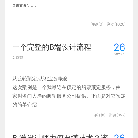
banner……
践行“少即是多”的哲学理论
。
可用的色彩那么丰富，为何 AI 产品偏偏对蓝紫色
一、色彩：「和风三色」的碰撞
评论(0)
浏览(1020)
“情有独钟”？其实这种选择并非设计师随意为之，背
在色彩选上，我倾向于从日本传统色谱
后既贴合大众的认知习惯，也藏着心理学逻辑与行业
（https://nipponcolors.com/）中汲取灵感。相比
26
一个完整的B端设计流程
设计巧思。
于高饱和度的色彩，源自自然的
2026-1
鹤鹤
低饱和度、低明度的配色
更能营造出沉静、雅致的氛围。为了让设计更具识别
性，会考虑适度选择
从渡轮预定,认识业务概念
樱色、松绿、靛蓝
这次案例是一个我最近在预定的船票预定服务，由一
三个颜色，唤起用户对日本文化的深层共鸣。
家叫名门大洋的渡轮服务公司提供。下面是对它预定
简单来说：樱色、松绿、靛蓝这三种颜色，虽然没有
的简单介绍：
一个官方固定的名称，但它们的确是能够完美代表日
步骤1：打开官网，到 [船上生活] 模块查看有哪些船
评论(0)
浏览(392)
一、色彩设计心理学：精准契
本传统审美和自然观的经典色彩组合，之所以如此具
（只有两艘）和房型，以及船上有哪些服务设施等。
合 “稳重 + 创新” 的核心需求
有代表性，是因为每一种颜色都深深植根于日本的自
B 端设计师为何要懂技术？该
然、文化和历史之中，感兴趣的同学可以自己去了解