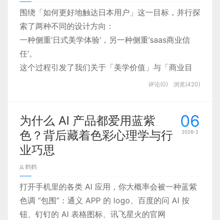
围绕「如何更好地触达日本用户」这一目标，并行探
索了两种不同的设计方向：
一种侧重‘日式美学体验’，另一种侧重‘saas商业信
任’。
这个过程引发了我们关于「美学价值」与「商业目
标」如何平衡的深度思考，本文旨在沉淀与分享我们
评论(0)
浏览(420)
团队的这次探索过程与方法论。
首先，设计之前先读懂日本美学的“潜台词”：
06
为什么 AI 产品都爱用蓝紫
日本设计常被视为高级感的代名词，其设计感强的同
色？背后藏着色彩心理学与行
2026-2
时能保证信息足够清晰明了。这背后是深植于其传统
业巧思
哲学的独特美学——「间」（Ma）与「侘寂」
（Wabi-Sabi），一种于克制中见风骨的艺术。它并
鹤鹤
非悬浮的理论，而是可以被转译为现代设计语言的实
打开手机里的各类 AI 应用，你大概率会被一种蓝紫
用准则。
色调 “包围”：通义 APP 的 logo、百度的问 AI 按
对我们而言，其核心是
钮、钉钉的 AI 表格图标、讯飞星火的官网
通过克制的色彩、有序的留白和对细节的极致打磨，