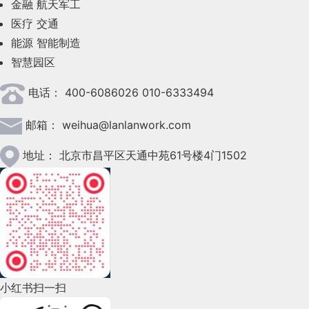
非商业转载请注明出处。
金融
航天军工
数据字段即前、后端服务中要存储、计算、展示的具
这一方向要求设计师建立对服务器层面的认
需求。
2023年6月(58)
心原则，进而训练贴合自身团队风格的专属AI伙伴。
用产品时遇到的障碍越多，需要我们对产品进
医疗
交通
体对象。比如一个房间，前端页面会展示房间名、价
知，了解产品的运行机制，以及后端程序员的
这套设计生态一旦建立，便能在不同场景、不同媒介
行优化以提升用户体验。
2023年5月(28)
能源
智能制造
格、人数、面积、类型、评价等各种数据。但这些数
中自主适配、迭代演化。过去需要多人协作、耗时良
核心工作内容。这对设计师理解界面中复杂的
3. 内容层验收：保障信息准确适配
而系统可用性量表（SUS）则是一个更为全面
智慧园区
据不是凭空出现的，而是要先计划和开发才能实现的
2023年4月(47)
久的复杂项目，在专属AI生态的助力下，可大幅减少
字段、数据逻辑至关重要，部分复杂的 B 端交
的评估工具。它通过对用户在使用产品后的主
内容，且不同字段背后可能还包含复杂的设置或计算
兰亭妙微（蓝蓝设计）
www.lanlanwork.com
是一家专
人力成本，同时自动生成多维度方案，实现设计产能
电话：
400-6086026 010-6333494
互设计，更是需要基于对后端服务和数据的理
2023年3月(37)
明确状态标识，实现流畅人机接力
：为保障人机
观感受进行量化打分，从而得出一个综合性的
内容层重点关注文案准确性、多语言适配性及极端数
规则。
注而深入的界面设计公司，为期望卓越的国内外企业提
与质量的双重提升。
解才能完成。
协同的顺畅性，界面中对接待状态进行全方位清
据展示效果（如长文本、空状态等）。传统反复创建
所以产品要花很多时间分析应该记录哪些数据字段，
可用性评分。这一分数不仅能够帮助我们了解
小结：人机共舞，重塑设计价
邮箱：
weihua@lanlanwork.com
2023年2月(90)
供卓越的
大数据可视化界面设计
、
B端界面设计
、
桌面
晰标识：全局接待状态置顶实时更新、会话列表
测试数据的方式效率低下，推荐使用网页编辑
这些数据怎么产生，背后有什么逻辑，在前端显示的
值
产品在用户心目中的整体印象，还能够为我们
端界面设计
、
APP界面设计
、
图标定制
、
用户体验设
2023年1月(78)
按状态动态分组、单人接待状态（接待中 / 暂停
地址：
北京市昌平区天通中苑61号楼4门1502
设计师可从 B 端服务的框架图切入学习，B 端
（WebEdit）插件，直接在页面上修改静态数据，快
标准是什么。
计
、
交互设计
、
UI咨询
、
高端网站设计
、
平面设计
，以
提供改进产品的具体方向。
接待）强化并自动同步。当 AI 无法解答复杂诉
归根结底，AI从未试图取代设计师，而是以技术之力
的 SaaS、PaaS、IaaS 类服务，均是对后端技
速校验不同场景下的内容展示效果。
2022年12月(45)
及相关的软件开发服务，咨询电话：01063334945。
除了这些可用性测试指标外，无障碍性测试也
求、用户负面情绪等问题时，会话将自动流转至
卸下重复劳动的重担，让设计师聚焦于自身最核心的
术架构拆解后形成的产物。若遇到陌生专业名
用个更具体的案例来解释，比如要创建房间价格这个
是不容忽视的一环。在现代社会，越来越多的
2022年11月(69)
“待人工回复” 分组，通过动态高亮 + 声音预警
关键词：
UI咨询
、
UI设计服务公司
、
软件界面设计公
竞争力——眼界、经验、判断力与创意灵感。设计的
字段，这个字段的值就具体价格值。但是房间的具体
词，可借助 GPT 工具快速查询解析。同时需
人开始关注产品的无障碍性设计。因此，我们
提醒人工快速接管；人工回复后，AI 将自动暂
司、界面设计公司、
UI设计公司
、
UI交互设计公司
、
数
本质始终是“为人创造有价值的体验”，AI只是放大这
价格不是固定的，包含三个档位，根据日期决定的档
2022年10月(51)
重点理解：后端代码的存储位置、运行方式，
需要确保产品符合无障碍性指南的相关标准，
停并更新接待状态，同时生成会话摘要，帮助工
据可视化设计公司
、
用户体验公司
、
高端网站设计公
份价值的工具与伙伴。
位进行灵活的变动。所以要实现正确的价格显示，光
以及代码与数据库之间的关联逻辑，这是理解
2022年9月(135)
作人员快速了解沟通前因后果，将决策焦点从
司
、
银行金融软件
UI界面设计
、
能源及监控软件
UI界面
以便让更多的人能够轻松地使用我们的产品。
2026年，设计师与AI的关系，将如同双人舞的搭
有一个房间价格字段是不够的，我们需要建立更多字
后端工作的核心基础。
小红书扫一扫
“梳理问题” 转向 “解决问题”。此外，客服可主
设计
、
气象行业
UI界面设计
、
轨道交通界面设计
、
地理
档，彼此配合、互相成就。AI提供高效的技术支撑与
综上所述，可用性测试指标和无障碍性测试都
段来满足它的使用，包含：
2022年8月(60)