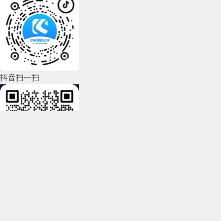
动设置 “恢复托管”，AI 也会在识别新会话时自
信息系统
GIS UI界面设计
、
航天军工软件
UI界面设计
、
理性优化，设计师注入情感温度与创意灵魂，共同演
是产品开发过程中不可或缺的环节。它们不仅
2022年7月(111)
动恢复接待，形成闭环的人机协同机制。
医疗行业软件
UI界面设计
、
教育行业软件
UI界面设计
、
绎设计行业的全新可能。对于设计师而言，主动拥抱
（二）多场景 / 设备验收：确保全
能够帮助我们了解产品的实际情况，还能够为
房间基础定价：房间的基底价格，用于做计算的基
企业信息化UI界面设计、
软件qt开发
、
软件wpf开发
、
环境适配
这种变革，善用AI工具培育自身核心能力，方能在时
2022年6月(162)
我们提供改进产品的具体方向。因此，在产品
数
软件vue开发.
代浪潮中站稳脚跟，创造出更具影响力的设计作品。
开发的道路上，我们需要时刻关注这些测试指
2022年5月(143)
我们建立了一个微信群，每天分享国内外优秀的设计，
标，以确保我们的产品能够真正满足用户的需
产品通常需覆盖多设备、多浏览器，验收时需兼顾不
房价当前系数：根据忙时和闲时变更定价的系数，
2022年4月(86)
抖音扫一扫
有兴趣请加入一起学习成长，咨询及进群请加蓝小助微
同场景，避免出现适配问题：
求和期望。
比如忙时是原来的1.5倍，闲时是原来的0.8倍
兰亭妙微（蓝蓝设计）
www.lanlanwork.com
是一
信ben_lanlan。
2022年3月(119)
家专注而深入的界面设计公司，为期望卓越的国内外
房间当前价格：根据定价基数x 系数得到的当前价
（三）前后端联调的过程
桌面端适配：准备 Mac 和 Win 双系统（无实物可
企业提供卓越的
大数据可视化界面设计
、
B端界面设
2022年2月(53)
格，是前端展示和付款的具体金额
安装 Parallels Desktop、VMware Fusion 虚拟
计
、
桌面端界面设计
、
APP界面设计
、
图标定制
、
用
2022年1月(99)
需避免的陷阱：
机），同时用 Window Resizer、Responsive
户体验设计
、
交互设计
、
UI咨询
、
高端网站设计
、
平
在买家视角，该设计也实现了服务主体的明确化：AI
前后端联调，即让前端程序与后端程序建立连
如果前几个阶段的工作都做得妥当，那么错误
Viewer 生成多分辨率方案，核查不同尺寸下的页
这是个非常简化的版本，除了使用基数x系数的逻辑
面设计
，以及相关的软件开发服务，咨询电话：
2021年12月(105)
接待时清晰标识消息主体，人工接管后实时告知买
接、实现数据传输的过程。前端与后端程序是
微信联系我
率将会降低，系统可用性量表（SUS）的评分
面表现；
外，也可能直接给房间制定A、B、C三个价格的字
01063334945。
家，保障消费者的服务体验连贯可靠。该模式上线
2021年11月(83)
运行在不同硬件上的独立程序，默认无任何关
京ICP备12006971号
Copy right © 2007-2025
段直接填价格不做系数计算。在真实项目中，该功能
应该会更高。然而，一旦错误率上升，就必须
后，咨询响应时长缩短 15.8%，商家满意度提升
关键词：
UI咨询
、
UI设计服务公司
、
软件界面设计公
联，需要开发人员通过技术手段为其搭建沟通
会创建得字段数远不止这些，产品还需要去明白数据
2021年10月(101)
14%，买家满意度同步提升 7.4%，成功实现 7×24
立即解决。这好比产品的心率监测器发出轻微
北京兰亭妙微科技有限公司版权所有
司、界面设计公司、
UI设计公司
、
UI交互设计公司
、
桥梁，这就像将主机与显示器、鼠标、键盘连
的来源、计算逻辑、应用规则。
小时规模化服务覆盖与服务质量的双重提升。
的慢速报警，提醒我们注意。
Copy right © 2007-2025
2021年9月(153)