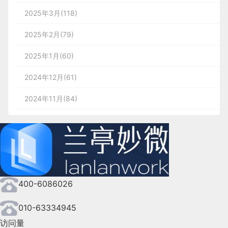
用户端就是普通的网页预定模式（这里不讨论APP和
以“转化”为核心
2025年3月(118)
需避免的陷阱：
小程序等），让用户直接选择日期、船型、房型后支
的特定场景下，以方案B——“信任优先”的策略更贴
通过以上设计，AI 工具从单纯的被动响应工具，升
我们的目标不是盲目地优化与任务相关的指
整体对比：免费工具 Copiexl 或可视化效果更强
付获取凭证，非常容易理解，不用多做介绍，我们重
合现阶段的商业目标。
2025年2月(79)
级为能主动赋能的经营伙伴。
的 Pixelay Compare Design to Web，可直接拖
兰亭妙微（蓝蓝设计）
www.lanlanwork.com
是一家专
标，而是确保它们与每个部分的目标保持一
点放在管理端和后台服务的解释上。
它在建立用户信任、降低认知和决策成本上表现更
2025年1月(60)
拽对比设计稿与网页，直观呈现差异。
注而深入的界面设计公司，为期望卓越的国内外企业提
致。用户引导需要花费一定的时间，以确保用
优，是更稳妥的市场切入策略。最终上线后，我们的
2.3 托管式交互：隐式服务的安心
供卓越的
大数据可视化界面设计
、
B端界面设计
、
桌面
网页前端的核心由 HTML、CSS、JS 三种语
TIPS：这里有个可以思考的小点，没做用户系统你
户理解产品的核心机制和价值。这需要一些耐
结论也在日本市场中得到了相应的数据验证。
五、AI的“批判性思维”：从无
2024年12月(61)
管家
端界面设计
、
APP界面设计
、
图标定制
、
用户体验设
言构成：HTML 和 CSS 是搭建网页框架、定
们可以分析下为什么。
当然，我们对于方案A的验证也没有完全舍弃，而是
条件执到有原则把关
心。
2024年11月(84)
计
、
交互设计
、
UI咨询
、
高端网站设计
、
平面设计
，以
应用在线下推广的应用中，在平面设计领域尽可能发
义样式的标记语言，JS 则用于实现逻辑运算与
在评估应用的信息架构（IA）时，关注树测试
及相关的软件开发服务，咨询电话：01063334945。
相较于嵌入式、伴随式交互需商家实时参与、无法解
2026年的AI设计工具，将突破“无条件执行指令”的
在管理端上，管理员已经不需要手动审核预约了，所
挥出日式美学的魅力。
2024年10月(167)
交互处理。对设计师来说，重点系统学习并动
成功率和卡片分类结果至关重要。虽然这些不
放人力的特点，托管式交互通过 **“预先配置规则，
局限，具备一定的设计原则与风险预判能力，敢于对
以只需要对订单和账单（这是两件事）有查看和管理
手实操
HTML 和 CSS
即可 —— 从程序员的视
关键词：
UI咨询
、
UI设计服务公司
、
软件界面设计公
是严格的指标，但它们将为设计过程提供更深
2024年9月(144)
系统自动执行”** 实现最高程度的自动化，核心适配
不合理需求说“不”。这种“批判性思维”，让AI从单纯
的操作即可，来完成一些特殊业务事件的处理。
司、界面设计公司、
UI设计公司
、
UI交互设计公司
、
数
角，二者并非真正的编程语言，只是标记和样
入的信息，并有助于为提升用户满意度奠定基
客服接待等需规模化服务的场景。针对商家对 AI 自
的技术执行者，升级为具备专业素养的创作伙伴。
而在后台服务上，就要确定有哪些数据信息，以及处
2024年8月(164)
据可视化设计公司
、
用户体验公司
、
高端网站设计公
式语言，学习门槛极低，实操却能带来极大价
础。
动化 “黑盒操作回复” 的不信任，以及人工无法实现
若设计师的方案未考虑特殊人群（如视障、听障用
理它们的方式。比如订单的支付、退款，会涉及到非
司
、
银行金融软件
UI界面设计
、
能源及监控软件
UI界面
400-6086026
2024年7月(107)
值：既能深度理解界面的实现过程，搞清楚为
在设计阶段，我们必须谨慎行事，不仅要关注
24 小时不间断接待、难以覆盖海量咨询需求的问
户）的使用需求，AI会主动提示优化建议，保障设计
常复杂的后台处理过程，包括不同支付方式接入、对
2. 交互层验收：关注动态逻辑流畅度
设计
、
气象行业
UI界面设计
、
轨道交通界面设计
、
地理
何相同参数下，开发效果与设计稿会存在偏
题，我们设计了 “预先配置 + 人机接力” 的托管式交
数据，还要确保设计能够真正满足用户的需求
的可访问性；若生成的元素与品牌风格指南存在冲
不同货币的支持、资金的转出等等。其它功能还包括
2024年6月(63)
010-63334945
信息系统
GIS UI界面设计
、
航天军工软件
UI界面设计
、
差；也能快速建立正确的前端认知，明白样式
互方案，让 AI 成为可自主运行的安心服务管家。
突，AI会及时提醒并给出调整方向。这种主动把关，
和期望。通过合理的用户引导和有效的信息架
房型数据更新、价格数据更新。这些都是用户端和管
访问量
医疗行业软件
UI界面设计
、
教育行业软件
UI界面设计
、
交互层验收围绕页面跳转、加载状态、内容通知等动
2024年5月(73)