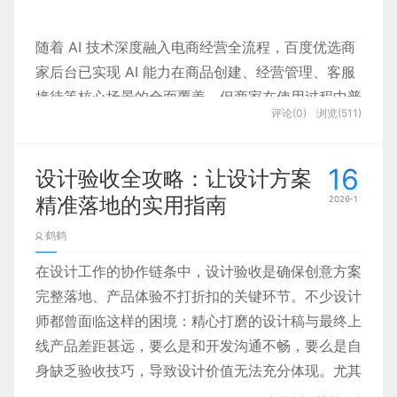
细到像素级别的调整，构建一种“板正”的秩序感。
端UI设计
上积累了丰富实践，相关作品案例可
但仅靠蓝色远远不够，AI 功能还需凸显 “新意”，避
参考：https://www.webdesignclip.com/
随着 AI 技术深度融入电商经营全流程，百度优选商
在我们的官方网站查看。
免陷入传统科技产品的沉闷感。此时紫色的加入，恰
家后台已实现 AI 能力在商品创建、经营管理、客服
好补上了 “创新感” 的缺口：紫色由蓝色与红色调和
步骤3：进入 [预定] 模块，填写个人信息和想预约的
接待等核心场景的全面覆盖。但商家在使用过程中普
而成，既保留了蓝色的理性稳重，又融入了红色的活
房型，房型选择有3个，如果前面的选择满房就向后
评论(0)
浏览(511)
遍面临 “不会用、不敢信” 的体验难题，经深度拆解
力，却无红色的刺眼感，比蓝色多了几分创造力与神
递补，填写完成后，就可以点击发送预定信息。
经营痛点发现，
交互模式不统一、视觉表达混乱
是核
秘感。
心诱因，直接抬高了商家对 AI 工具的认知与使用成
16
设计验收全攻略：让设计方案
本。
精准落地的实用指南
2026-1
鹤鹤
作为专业的 UI 设计师，了解技术是输出有效
为此，我们以 **“统一 AI 认知，提升商家经营效
率”
为核心目标，启动 AI 功能体验升级工作。团队立
设计方案的核心前提。若忽视技术限制，设计
在设计工作的协作链条中，设计验收是确保创意方案
足行业主流的嵌入式、对话式、伴随式三大 AI 交互
完整落地、产品体验不打折扣的关键环节。不少设计
稿极易因无法实现被驳回，严重拖慢项目推进
形态，结合 B 端商家后台的操作习惯展开审慎选型
师都曾面临这样的困境：精心打磨的设计稿与最终上
这种 “理性基底 + 创新活力” 的双重质感，堪称为 AI
效率。除此之外，对技术的认知还能帮助设计
与创新设计：舍弃更适用于自然语言指令推进生产、
线产品差距甚远，要么是和开发沟通不畅，要么是自
量身定制 ——AI 既要靠严谨算法体现逻辑，又要靠
师更深度地思考设计与项目的关联，精准预判
以沉浸问答为主的对话式交互；同时针对客服、直播
身缺乏验收技巧，导致设计价值无法充分体现。尤其
创新功能吸引用户，蓝紫色的组合完美适配这一核心
方案实现难度，优化与前端的交付对接方式。
步骤4：隔日等待反馈邮件，到邮箱中查看。还能预
互动等需规模化、自动化运行的场景，创新提出
“托
是许多中小型企业，往往忽视设计验收环节，设计师