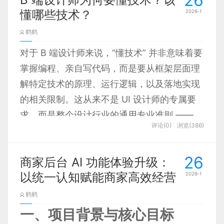
26
一下，在这里我们把它们简称为
懂哪些技术？
2026-1
颜色从来不止是视觉装饰，更承载着大众的心理联
「和风三色」。
想，而蓝紫色恰好精准踩中了 AI 产品最需要的两大
鹤鹤
认知标签 ——“靠谱稳重” 与 “前沿创新”。
对于 B 端设计师来说，“懂技术” 并非意味着要
掌握编程、亲自写代码，而是要从框架层面理
蓝色自带的 “信任感” 早已深入人心：支付宝用蓝色
步骤2：进入 [运费和费用] 模块，先看他们的预约规
解特定技术的原理、运行逻辑，以及落地实现
传递安全可靠，多数科技品牌以蓝色彰显专业严谨，
则，然后打开他们提供的PDF查看预定的日期和价
的相关限制。这从来不是 UI 设计师的专属要
AI 产品自然也借助这份 “信任红利”，让用户从视觉
格，来确定自己想要选的房间。这里房型价格和热门
求，而是整个设计行业的通用专业准则 ——
上就先认可其技术实力。
时间有关，官方分了A、B、C三个价格档来对应热
评论(0)
浏览(386)
设计的核心本就是解决方案的策划，任何设计
门冷门时间。
最终都要通过具体的实施环节落地。就像平面
二、布局：严谨的留白与“直角vs圆角”的思辨
26
商家后台 AI 功能体验升级：
布局是日式设计的灵魂，而留白（间）则是其精髓。
设计要适配印刷标准、工业设计需契合制造工
视觉元素间的留白比例通常会达到30%-50%
以统一认知赋能商家高效经营
2026-1
艺、室内设计要衔接施工规范，脱离落地标准
，远超一般的设计标准。这不仅是为了美观，更是为
的设计，终究只会变成无法落地的 “飞机稿”。
鹤鹤
了引导视线，让信息有序地呈现。设计中严格遵循网
兰亭妙微深耕 UI 设计与开发领域，团队设计
一、项目背景与核心目标
格系统，对文字与图片的间距、字体的行间距进行精
师始终保持持续学习、稳步成长的状态，在
B