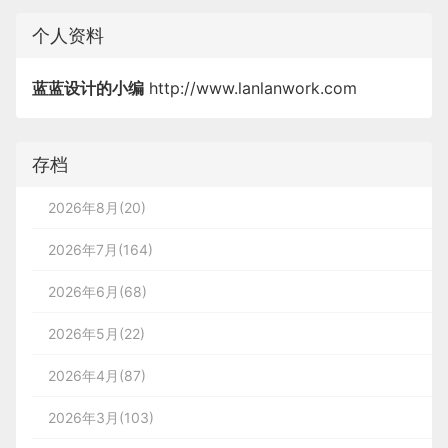
深色模式下的护眼需求，还是浅色模式下的醒目度要
求，并吸引目标用户群体。
应模式，转变为结合工作流前后场景、提供落地行动
程，引入数字化的系统、产品，来提升它的运行效
现“一对一”的精准适配，让个性化设计规模化落地成
沟通方式：
求，蓝紫色都能完美适配，契合用户昼夜切换的使用
个人资料
因此，在发现阶段，ABC应该密切关注用户研
指引的经营辅助工具。
率。
视觉层是开发最易出错的环节，主要核查字体、颜
为可能。
理性沟通——传达“我们很厉害”的概念，告诉用户
习惯。
究指标，如访谈和调查的数量和质量，以确保
色、图标、间距等静态元素的还原度。推荐使用这些
AI能基于用户的文化背景、使用场景、行为习惯甚至
我们在卖一个“解决方案”；
蓝蓝设计的小编
http://www.lanlanwork.com
他们有足够的信息来指导后续的产品设计和开
而产品经理要在这个过程做业务的分析，具体分析什
工具辅助验收：
实时情绪状态，动态调整设计方案。以教育产品为
主动触达
：AI 助手入口设计 “流光呼吸感” 动
发过程。这些指标不仅有助于消除产品开发中
么呢，可以简单总结成：
例，针对视觉型学习偏好的孩子，界面会强化图表化
效，搭配轮播词条实时推送与当前任务相关的关
信赖感强：
的模糊性，还能确保产品能够真正解决用户的
存档
呈现与色彩引导；针对听觉型孩子，则优化语音交互
键信息（如 “今日店铺访问量增长 20%”），实
蓝色主色搭配黄色的辅助色，配合线条插画，是日
字体验证：用「什么字体 Whatfont」快速核查页
问题，并满足他们的期望。
与声音反馈机制，让同一款产品呈现出完全适配不同
现轻量视觉吸引；当商家停留于具体任务页面
本SaaS网站建立用户信任的“标配”元素；
当前的业务是什么样的
面字体是否与设计一致，尤其适用于多字体场景；
2026年8月(20)
用户的专属形态。这种模式既满足了用户的个性化需
时，助手可基于页面内容与业务逻辑，主动识别
二、各技术方向核心解析与学习建议
求，又无需增加团队的额外成本，彻底颠覆了传统设
需避免的陷阱：
潜在问题并推送轻量提醒（如 “商品主图尺寸可
2026年7月(164)
风格清晰：
当前业务存在的具体缺陷
计的产能与适配逻辑。
能影响点击率”），在商家未发起提问前即主动
在这一阶段，市场研究并不能替代用户研究，
明确的SaaS风格，降低用户认知成本，同样在本
2026年6月(68)
（一）前端界面的实现逻辑
触发服务。
地用户投票调研中拿到了不俗的票数；
反之亦然。尽管两者在某些需求上可能存在重
构思产品的整体框架形态
其二，视觉效果突出。蓝紫色搭配和谐不易出错，同
2026年5月(22)
叠，并能为你提供一些关于ABC如何在市场
时贴合当下设计潮流，能让用户直观感受到产品的新
总结：
确定产品的具体功能需求
这是与 UI 设计师关联最紧密、距离最近的技
中“定位”的见解，但它们并不能相互替代。
潮感，提升对产品的好感度。
2026年4月(87)
符合日本主流SaaS网站的设计范式，开门见山地
术内容，指前端实现界面样式、交互与动画的
发现阶段是后续每一步的基础，是想法成形的
2026年3月(103)
展示了软件的核心功能、客户案例墙、增长数据，
颜色提取：CSS Peepe（部分功能付费）或
当然，蓝紫色并非 AI 产品的 “万能公式”：
底层逻辑，这里的前端是广义概念，涵盖网
关键。通过投入时间和资源进行深入的用户研
前两点前面已经解释过了，当前业务是存在缺陷的，