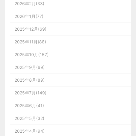
通过“理性沟通”，用最快的速度告诉用户“相信
Smart Color Picker and Palettes 可生成网页色
ChatGPT、腾讯元宝采用绿色主题，更显活泼灵
2026年2月(33)
页、iOS、Android、小程序、桌面端等所有系
究和分析，你可以发现宝贵的见解，这些见解
而产品经理必须先理解完业务和找出问题，才能进行
我，我能帮你解决问题”；
板，对比设计色值是否准确；
动；ima 页面以浅绿色为主，按钮等元素搭配深灰
四、实时协同共生，打破人机
统的用户界面。
后续工作，而不是直接忽视背景打开 Axure开始画
将指导你的产品开发过程，并帮助你创造出一
2026年1月(77)
色，无明确主题色；纳米 AI 的 logo 选用红色，风
创作边界
连续洞察
：AI 助手在输出建议或数据时，会附
图。
个真正与目标受众产生共鸣的解决方案。
格特立独行（这类配色在 AI 产品中相对小众，不建
2025年12月(69)
带清晰的思考过程与来源摘要，实现 “可解释的
有了问题，下一步就是建立产品的框架，比如这个业
不同系统的开发语言虽有差异，但实现前端界
传统设计协作多为线性流程：设计师完成核心创作
议轻易尝试）。
AI”，打消商家疑虑；同时能基于当前对话主动
务会涉及到多个端，产品就要先创建多个端的功能框
面的核心逻辑大体一致，因此设计师只需吃透
2025年11月(88)
后，AI进行辅助优化，人机分工明确、边界清晰。
预判后续需求，智能推荐下一步操作（如 “进一
架出来，包含的端可以简化成下面三个：
其中一种，便可触类旁通。对 B 端设计师而
2026年，这种线性模式将升级为“实时协同共生”，
2025年10月(157)
步分析体验分下降的原因”），将单点查询转化
言，
网页前端
是最佳学习对象：一方面，B 端
人机在创作过程中同步互动、互相启发，创作边界逐
为系统性的经营问题排查与解决链路，大幅降低
2025年9月(69)
当ABC进入设计阶段时，线框图和原型指标成
渐模糊。
工作中接触最多的就是网页项目；另一方面，
商家获取完整决策依据的综合成本。
当设计师调整某个按钮的颜色时，AI会同步优化整体
图标与资源：通过图片助手快速提取页面图标、图
为了核心。用户任务完成率、任务耗时以及任
网页前端是所有前端类型中最简单、最易上手
2025年8月(89)
色彩体系的协调性，确保视觉统一；当移动布局元素
片资源，直观校验是否与设计稿一致；
务到完成率对于验证设计概念并识别改进领域
的。
但对绝大多数 AI 产品而言，蓝紫色仍是最稳妥的选
2025年7月(149)
时，AI会自动重构信息层级，维持界面逻辑的清晰
至关重要。任务到完成率衡量的是在原型或线
择：既契合大众对 “靠谱科技” 的认知，又能在竞争
性。设计师的创意灵感与AI的理性优化形成互补，在
*配图仅截取方案的某一部分
2025年6月(41)
框图中成功完成特定任务的用户百分比，这为
中脱颖而出，还能适配各类使用场景。下次再看到蓝
实时调整中打磨出更优质的方案，实现“1+1>2”的创
二、团队的决策与沉淀：设计策略的“情境化”应用
设计的有效性和清晰度提供了宝贵的见解。
紫色调的 AI 产品，你便会明白，这背后藏着设计师
2025年5月(32)
作效能。
经过用户调研和团队内部的深入讨论，我们达成共
平台可以跟踪和衡量成功率，为我们提供有力
精准拿捏用户心理的 “设计巧思”。
识：在SaaS官网这一
2025年4月(94)
的数据支持。