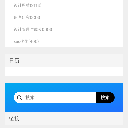
共鸣与沉浸感。这种转变，让设计师的工作从“创造
蓝到亮紫的渐变设计，从 logo、页面 UI 到宣传海
25%，实现了既定流程内的效率突破。
支付
明确懂技术的重要性后，设计师需要掌握的技
例如完成的用户访谈和调查数量，以收集有关
设计思维(2113)
在本地用户投票调研中拿到了不俗的票数，说明成
二、执行验收：分层核查，覆
视觉符号”升级为“构建全感知体验生态”，借助AI对
报，均贯穿蓝紫色调。既与其他 AI 产品形成差异化
术知识，并非零散的编程技巧，而是能搭建起
用户需求、偏好和痛点的宝贵见解。这些指标
功地引发了用户“共鸣”；
用户研究(338)
盖全场景
人类多感官思维模式的学习，打造更完整、更具感染
辨识度，又牢牢扎根于大众对 “科技色调” 的认知，
从字面上感觉可能不明显，但实际上操作时长、点击
技术认知框架的核心方向，具体可总结为五
有助于团队更好地了解目标受众，并为产品的
力的全案设计。
实现了平衡与突围。
次数以及总消耗时间，它的做法远比国内的服务慢，
设计管理与成长(593)
类：
差异化：
方向提供信息。虽然发现阶段将更多地关注收
加上细节里有很多会延长完成时间的逻辑，比如没有
在普遍SaaS网站中，风格比较独特鲜明；
集研究材料，但确保项目一开始就以大量的用
执行验收是核心环节，需采用 “分层验收 + 多场景验
seo优化(406)
三、数字场景 “天生百搭色”：
想要的房型就要重新去选一遍，而这在国内软件里一
户和客户研究为指导，将为ABC的成功奠定良
证” 的方式，确保无遗漏、无死角。验收主要分为设
适配多场景使用需求
开始就能知道直接规避掉。
前端界面的实现逻辑
总结：
计模块验收和多场景 / 设备验收两大类。
好的基础。
日历
这个业务过程非常的原始，后台可能有一个简单的收
后端的功能框架和服务
通过大面积的留白、克制的和风配色、以及严谨的
在发现阶段，虽然主要任务是收集和分析研究
件系统，由人工来逐一审核提交的邮件，创建订单，
2.2 伴随式交互：全场景的主动诊
前后端联调的过程
网格系统和锐利的直角，去传递产品的专业与品
（一）设计模块验收：按层拆解，
AI 产品需适配手机、电脑等多终端的日常使用，而
材料，但确保有足够数量的用户和客户研究是
然后再提交回复。
断助手
精准核查
产品的部署和运维
位，旨在先与用户建立情感共鸣。
蓝紫色恰好是数字场景的 “理想配色”，经得住各类
如果我们要提高这个业务的效率，就必须要改进这套
至关重要的。这是因为这些研究将提供关于目
AI 的生成和处理流程
三、从一对众标准化到一对一
屏幕与使用场景的考验。
系统，将人工的机制进行简化，即客户可以直接在前
标受众的宝贵信息，从而指导产品的设计和开
个性化定制
针对商家多线程经营时需频繁跳转各模块、需自主发
将验收内容按视觉层、交互层、内容层拆分，针对性
端完成筛选、预定、支付的操作。相信大家都很熟悉
发方向。对于ABC来说，通过进行大量的用户
其一，显示效果友好。蓝紫色在屏幕上不会像红、黄
现经营问题的痛点，我们打造了深度融入经营动线的
解决不同维度的问题，同时借助实用工具提升效率。
2、以‘本土信任优先’驱动商业转化
这种操作过程，而这种改进就叫 ——
接下来将对每个方向的核心概念、学习价值及
年轻化消费群体的崛起，让“千人一面”的标准化设计
访谈和调查，他们可以更深入地了解潜在用户
色那般刺眼，也不会因过浅而模糊不清，尤其是渐变
伴随式交互方案，聚焦 **“主动触达、连续洞察”**
方案B ————
企业数字化升级
链接
入门方法做简单解析，帮助设计师快速建立基
逐渐失去竞争力，个性化、差异化成为设计的核心诉
的需求和期望，从而确保产品能够满足这些需
效果，能在手机、电脑上呈现出丰富层次感。无论是
1. 视觉层验收：聚焦静态呈现细节
两大核心，让 AI 助手跳出常规对话机器人的被动响
。就是本来使用人工或者很原始的方式执行的业务流
求。2026年，AI将打破定制化设计的成本壁垒，实
础认知。