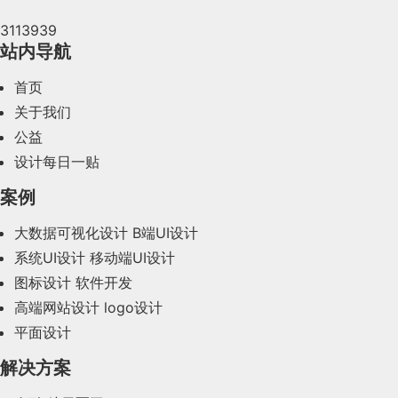
将设计师从可访问性、风格一致性等基础工作中解放
与逻辑是前端工作的两个独立部分，实现界面
理端无法直接看见，但又在真实运行的功能。
构，我们可以创造出既美观又实用的产品，从
企业信息化UI界面设计、
软件qt开发
、
软件wpf开发
、
态模块展开，核心是确保交互逻辑符合设计预期。由
3113939
出来，更专注于创意本身与核心价值的挖掘。
根据上面对不同端的分析和构想，就可以创建产品的
效果只是前端工作的一小部分。
2024年4月(44)
而赢得用户的青睐。
软件vue开发.
可视化配置，构建信任基础
：为消除商家对 AI
于交互过程具有动态性，建议优先验收核心流程，再
站内导航
—— 功能架构图，比如下面这个极简的版本：
“黑盒操作” 的疑虑，将抽象的 AI 能力转化为可
核查次要流程，同时借助工具记录：
2024年3月(50)
三、设计的答案，永远在“情境”之中
我们建立了一个微信群，每天分享国内外优秀的设计，
首页
预判的具体结果，我们提供直观的策略配置面板
我们只是在不同声道上与用户对话，作为设计师，我
有兴趣请加入一起学习成长，咨询及进群请加蓝小助微
2024年2月(58)
关于我们
与 C 端页面预览图，商家可针对售前咨询（商
们的目标就是成为一个“多声道”的沟通者，既要懂得
信ben_lanlan。
录屏工具：Screennity、Vidline 可精准记录交互
公益
品咨询、催促下单等）、售后维护（退款申请
2024年1月(44)
如何用“工程师”的语言搭建高效的转化桥梁，也要懂
过程，方便向开发清晰反馈问题；
设计每日一贴
等）不同场景设置回复规则，并实时查看 AI 执
在产品开发的各个阶段中，可用性测试无疑占
得如何用“艺术家”的语言构建引发共鸣的情感空间。
2023年12月(47)
行的示意效果。“配置即所见” 的设计让 AI 能力
案例
据了举足轻重的地位。为了确保产品能够真正
这或许也是国际化设计最迷人的挑战吧！
变得具体可感知，让商家从配置起点建立对自动
2023年11月(41)
满足用户需求，我们不得不关注一系列关键的
大数据可视化设计
B端UI设计
六、从完成单次设计到培育智
化系统的可控感。
测试指标。其中，用户错误率和系统可用性量
系统UI设计
移动端UI设计
2023年10月(14)
能设计生态
作者：群核科技MCUX
表（SUS）分数更是被视为核心中的核心。
图标设计
软件开发
2023年9月(27)
链接：
高端网站设计
logo设计
用户错误率是一个直观反映用户操作流畅度的
随着AI能力的成熟，设计师的角色也将迎来升级——
https://www.zcool.com.cn/article/ZMTY3ODA2OA==.
对于一个成熟的产品经理来说，进一步制定产品的需
平面设计
2023年8月(88)
指标。它通过计算用户在完成任务过程中出现
从专注于完成单次设计需求，转向培育可自主演化的
（二）后端的功能框架和服务
来源：站酷
求肯定不是直接打开Axure画原型，而是先围绕业务
替代方案：若无需专业录屏，可利用会议软件开线
的错误次数与任务尝试总次数的比例，再乘以
智能设计生态。借鉴产品设计中的组件化思维，设计
解决方案
2023年7月(62)
著作权归作者所有。商业转载请联系作者获得授权，
的需求制定 —— 数据字段。
上会议录屏，或用 OBS 进行本地录屏，满足基础
师会搭建专属的智能设计组件库、明确设计定位与核
100得出。这一指标越高，就意味着用户在使