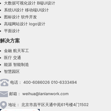
大数据可视化设计
B端UI设计
系统UI设计
移动端UI设计
2023年10月(14)
图标设计
软件开发
2023年9月(27)
高端网站设计
logo设计
平面设计
2023年8月(88)
解决方案
2023年7月(62)
金融
航天军工
2023年6月(58)
医疗
交通
2023年5月(28)
能源
智能制造
智慧园区
2023年4月(47)
电话：
400-6086026 010-6333494
2023年3月(37)
邮箱：
weihua@lanlanwork.com
2023年2月(90)
2023年1月(78)
地址：
北京市昌平区天通中苑61号楼4门1502