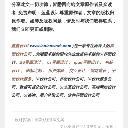
分享此文一切功德，皆悉回向给文章原作者及众读
者. 免责声明：蓝蓝设计尊重原作者，文章的版权归
原作者。如涉及版权问题，请及时与我们取得联系，
我们立即更正或删除。
蓝蓝设计
(
www.lanlanwork.com
)是一家专注而深入的
界
面设计公司
，为期望卓越的国内外企业提供卓越的UI界面设
计、
BS界面设计
、
cs界面设计
、
ipad界面设计
、
包装
设计
、
图标定制
、
用户体验 、交互设计、
网站建设
、
平
面设计服务
、
UI设计公司、界面设计公司、UI设计服务公
司、数据可视化设计公司、UI交互设计公司、高端网站设计
公司、UI咨询、用户体验公司、软件界面设计公司
«
设计探索｜重新认识UX文案
文化美育产品1.0视觉设计探索
»