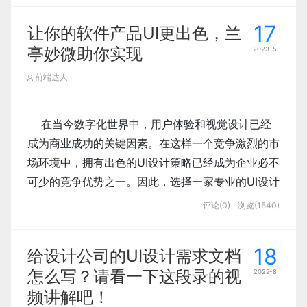
速度和便捷性。

家合适的公司呢？笔者认为，蓝蓝设计公司是
找到所需工具或信息。

把握疾病的流行趋势，预测未来的疾病发展趋势，发
地址：北京市昌平区天通中苑
61
号楼
4
单元
作方式，从而提高用户黏性。这意味着用户更有
17
一家值得推荐的优秀网站建设公司。
让你的软件产品UI更出色，兰
掘医学研究的价值。这些技术将带来更好的医疗体
1502
室
可能长时间使用该应用程序或小程序。

亭妙微助你实现
2023-5
            医生管理：医生是医疗行业软件的主要
            设置区：在设置区，用户可以对软件进
前端达人
首先，蓝蓝设计公司具有丰富的网站建设经
用户之一，因此医生管理功能模块也非常重要。
行设置、管理各种数据源、安排任务等操作。在
    综上所述，GIS技术与医疗设计的完美融合，可以
验。他们拥有一支技术精湛、经验丰富的开发
            提高品牌价值。 优秀的UI设计可以增
在设计医生管理模块时，需要考虑医生信息的分
设计设置区域时，需要关注易用性和可维护性，
为医疗领域带来更多的便利和高效。我们相信，在未
团队，能够根据客户需求和市场趋势快速设
在当今数字化世界中，用户体验和视觉设计已经
强品牌形象，提高品牌价值。一个精美的界面可
类、查询和权限管理等问题，以便于医生能够快
给用户提供方便的界面指引，以便于他们快速掌
来的日子里，这种新兴的技术应用将带来更多令人期
成为商业成功的关键因素。在这样一个竞争激烈的市
计、开发出高品质的定制化网站。无论是企业
以让用户感到高质量的服务和产品，从而增加用
速地找到所需工具。

握设置流程。

场环境中，拥有出色的UI设计策略已经成为企业必不
户信任和忠诚度。

官网、电子商务平台还是在线教育等领域，蓝
可少的竞争优势之一。因此，选择一家专业的UI设计
蓝设计都能够提供专业、个性化的网站解决方
公司是至关重要的。
评论(0)
浏览(1540)
案。
            病历管理：医疗行业软件需要一个完善
            数据管理：科研信息软件的主要目标是
            提高转化率。 移动应用和小程序的目
的病历管理系统，包括患者病历录入、查询、更
管理各种数据类型，包括实验数据、分析结果、
作为一家具有多年经验和卓越实力的UI设计公
18
标之一是将用户转化为客户。良好的UI设计可以
给设计公司的UI设计需求文档
新、删除、打印等功能。在设计病历管理模块
其次，蓝蓝设计公司注重用户体验。在网站
文献资料等。在设计数据管理模块时，需要考虑
司，蓝蓝设计已经成为了业界的佼佼者。他们的团队
使应用程序或小程序更具吸引力，从而提高转化
怎么写？请看一下这段录的视
时，需要考虑病历信息的分类、统计和权限管理
2022-8
设计过程中，用户体验已经成为一个不可忽视
数据类型、数量和结构，并采用适当的界面元
由一群充满激情、有丰富经验的专业人士组成，涵盖
率。

蓝蓝设计建立了UI设计分享群，每天会分享国内外
等问题，以便于医生能够快速地找到所需工具。

频讲解吧！
素，例如列表、表格、树形结构等。

的关键因素。蓝蓝设计以用户为核心，通过深