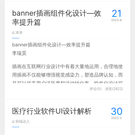
询、用户体验公司、软件界面设计公司
21
banner插画组件化设计—效
蓝蓝未来将会持续在平台上分享关于设计行业的文
率提升篇
2023-8
章。此外蓝蓝设计建立了UI设计分享群，每天会分享
涛涛
国内外的一些优秀设计，如果有兴趣的话，可以进入
一起成长学习，添加vx蓝小助ben_lanlan，报下信
banner插画组件化设计—效率提升篇
息，蓝小助会请您入群。同时添加蓝小助我们将会为
李瑞昊
您提供优秀的设计案例和设计素材等，欢迎您加入噢
插画在互联网行业设计中有着大量地运用，合理地使
~~希望得到建议咨询、商务合作，也请与我们联
用插画不仅能够增强视觉感染力，塑造品牌认知，而
系。
且可以提高用户活跃度和活动转化率。组件化设计可
评论(0)
浏览(2822)
以解决插画风格不统一以及设计产出效率低，缺少情
感化设计等因素。
30
医疗行业软件UI设计解析
2023-5
前端达人