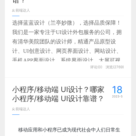
用性，确保用户能够轻松、快速地完成任务。为
泛。因为医疗服务需要考虑到地域性和时空性，因此
            可用性：科研信息软件应该非常注重可
前端达人
此，可以引入一些常用的设计元素，例如列表、
GIS技术的空间分析功能可以很好地满足这些需求。
用性，确保用户能够轻松、快速地完成任务。为
表格、搜索框等，同时在设计时，需要考虑各种
通过GIS技术，医疗机构可以更好地对疾病分布、患
此，可以引入一些常用的设计元素，例如列表、
选择蓝蓝设计
（兰亭妙微）
，选择品质保障！
用户操作情况，如单击、双击、右键单击等。

者流动、医疗资源等进行分析，从而指导医疗服务的
表格、搜索框等，同时在设计时，需要考虑各种
我们是一家专注于
UI
设计外包服务的公司，拥
用户操作情况，如单击、双击、右键单击等。

有清华美院团队的设计师，精通产品原型设
计、
UI
创意设计、网页界面设计、网站设计、
            色彩搭配：在医疗行业软件的UI设计
    其次，在医疗设计中，GIS技术也有着重要的应用
手机
APP
界面设计、系统界面设计、大屏可视
中，色彩的搭配非常重要。应该选择适合目标用
评论(0)
浏览(2769)
价值。医疗设施的建设需要考虑到诸多的因素，比
化设计等多个领域。作为百强企业合作服务
            色彩搭配：在科研信息软件的UI设计
户和应用场景的主题色系，并在设计过程中使用
如：地理位置、运输便利程度、周边环境等，而GIS
中，色彩的搭配非常重要。应该选择适合目标用
商，我们积累了丰富的行业经验和成功案例，
这些颜色。此外，颜色还可以用来强调某些重要
技术可以为医疗设施的选址提供更为准确的参考。同
户和应用场景的主题色系，并在设计过程中使用
18
小程序/移动端 UI设计？哪家
服务的客户涵盖政府、银行金融、互联网、航
元素，例如按钮、链接等。

时，GIS技术还可以为医疗设施的建设提供基础数据
这些颜色。此外，颜色还可以用来强调某些重要
小程序/移动端 UI设计靠谱？
2023-5
天军工、能源、仪器监控、气象、轨道交通、
支持，比如通过对周边地理环境的分析来确定医院的
元素，例如按钮、链接等。

国家地理等领域。选择蓝蓝设计，让您的品牌
前端达人
建筑布局，从而实现最佳的设计效果。
更具竞争力！
            用户体验：医疗行业软件的UI设计应该
    移动应用和小程序已成为现代社会中人们日常生
以用户体验为核心，了解并满足用户的需求。设
            风格风貌：科研信息软件可以根据不同