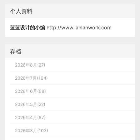
Vue、React等都是比较受欢迎的前端框架，利
请您入群。欢迎您加入噢~~
量，提高可维护性。

用这些框架可以减少开发时间和代码量，提高可
个人资料
希望得到建议咨询、商务合作，也请与我们联系
蓝蓝设计建立了UI设计分享群，每天会分享国内外
维护性。

蓝蓝设计
(
www.lanlanwork.com
)是一家专注而深
01063334945。
    蓝蓝设计（兰亭妙微）是一家专注于小程序/移动
的一些优秀设计，如果有兴趣的话，可以进入一起成
蓝蓝设计的小编
http://www.lanlanwork.com
入的
界面设计公司
，为期望卓越的国内外企业提供卓
端UI设计的公司，他们致力于为客户提供最优秀和最
长学习，请加微信ban_lanlan，报下信息，蓝小助会
    总之，医疗行业软件的UI设计需要注意众多细
具有创新精神的设计方案。以下是为什么选择蓝蓝设
越的UI界面设计、
BS界面设计
、
cs界面设
分享此文一切功德，皆悉回向给文章原作者及众读
请您入群。欢迎您加入噢~~
节，应注重用户的需求和使用体验，并遵循一些基本
    总之，科研信息软件的UI设计需要注意众多细
存档
计
、
ipad界面设计
、
包装设计
、
图标定制
、
用
者. 免责声明：蓝蓝设计尊重原作者，文章的版权归
原则和最佳实践，才能设计出合理、易用、美观、安
节，应注重用户的需求和使用体验，并遵循一些基本
户体验 、交互设计、
网站建设
、
平面设计服务
、
UI
希望得到建议咨询、商务合作，也请与我们联系
原作者。如涉及版权问题，请及时与我们取得联系，
2026年8月(27)
原则和最佳实践，才能设计出合理、易用、美观的软
设计公司、界面设计公司、UI设计服务公司、数据可
01063334945。
我们立即更正或删除。
            丰富的经验

件界面，提高科研数据管理、分析和展示的效率和质
2026年7月(164)
视化设计公司、UI交互设计公司、高端网站设计公
蓝蓝设计（兰亭妙微）已经拥有多年的UI设计经
。
司、UI咨询、用户体验公司、软件界面设计公司
验，在小程序/移动端UI设计领域中处于行业领
2026年6月(68)
蓝蓝设计
(
www.lanlanwork.com
)是一家专注而深
先地位。通过他们的专业技能、敬业精神和质量
入的
界面设计公司
，为期望卓越的国内外企业提供卓
2026年5月(22)
分享此文一切功德，皆悉回向给文章原作者及众读
保证机制，他们能够为客户提供最优质的服务和
越的UI界面设计、
BS界面设计
、
cs界面设
者. 免责声明：蓝蓝设计尊重原作者，文章的版权归
设计方案。

2026年4月(87)
计
、
ipad界面设计
、
包装设计
、
图标定制
、
用
原作者。如涉及版权问题，请及时与我们取得联系，
2026年3月(103)
户体验 、交互设计、
网站建设
、
平面设计服务
、
UI
我们立即更正或删除。