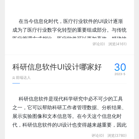
    在当今信息化时代，医疗行业软件的UI设计逐渐
成为了医疗行业数字化转型的重要组成部分。与传统
医疗管理方式相比，医疗软件可以更加高效、精确地
评论(0)
浏览(4161)
管理和处理各类医疗信息。因此，本文将以 医疗行
业软件UI设计 为题，探讨如何设计出合理、易用、
30
科研信息软件UI设计哪家好
2023-5
前端达人
    科研信息软件是现代科学研究中必不可少的工具
之一，它可以帮助科研工作者管理数据、分析结果、
    在进行医疗行业软件UI设计时，我们需要遵循一
展示实验图像和文本信息等。在今天这个信息化时
些基本原则，以确保设计出用户满意、易用、美观的
代，科研信息软件的UI设计也变得越来越重要，因此
本文将以科研信息软件的UI设计为题，探讨如何设计
评论(0)
浏览(3780)