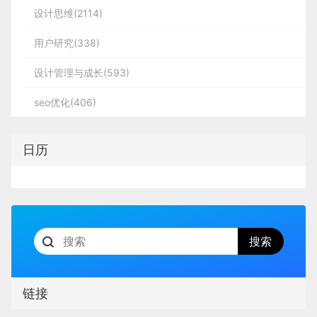
设计思维(2114)
义界面的功能和流程，并制作出初步的草图或原
的一些优秀设计，如果有兴趣的话，可以进入一起成
            设计原型：在开始UI设计之前，需要定
            愉悦的用户体验。 在UI设计中，您需
型，以建立一个基本的设计框架。原型可以通过 
长学习，请加微信ban_lanlan，报下信息，蓝小助会
义界面的功能和流程，并制作出初步的草图或原
要考虑到用户的需求和感受。给予用户愉悦、舒
用户研究(338)
用户体验设计工具 如Axure、Sketch、figma等
型，以建立一个基本的设计框架。原型可以通过 
请您入群。欢迎您加入噢~~
适的体验可以促进他们的使用，并增加转化率。

设计管理与成长(593)
绘制。

优秀的UI设计不仅仅是美观和易用，更需要考虑用户
用户体验设计工具 如Axure、Sketch、figma等
体验、品牌形象以及市场竞争力。如果你正在寻找一
绘制。

seo优化(406)
希望得到建议咨询、商务合作，也请与我们联系
家专业的UI设计公司，那么强烈推荐蓝蓝设计公司。
01063334945。
作为一家拥有多年经验的UI设计公司，蓝蓝设计在用
            反馈和改进：根据用户的反馈，进行适
日历
户研究、交互设计、视觉设计等方面都具备深厚的实
当的改进和调整，以提高用户体验和界面易用
            反馈和改进：根据用户的反馈，进行适
力。他们的团队不断探索新的设计趋势和技术手段，
性。

当的改进和调整，以提高用户体验和界面易用
以确保为客户提供最佳的设计方案。无论是App设
性。

分享此文一切功德，皆悉回向给文章原作者及众读
计、网页设计还是平面设计，蓝蓝设计都能够满足客
户的需求。与蓝蓝设计合作，你可以获得创新性、高
者. 免责声明：蓝蓝设计尊重原作者，文章的版权归
    近年来，随着手机普及率的不断提高，移动端应
            框架和插件：使用流行的UI框架和插
质量和可持续性的UI设计服务，让你的品牌在市场中
原作者。如涉及版权问题，请及时与我们取得联系，
蓝蓝设计建立了UI设计分享群，每天会分享国内外
用已经成为人们生活中必不可少的一部分。而在这个
件，以加速设计过程并提高界面风格的一致性。
脱颖而出。
我们立即更正或删除。
的一些优秀设计，如果有兴趣的话，可以进入一起成
            框架和插件：使用流行的UI框架和插
移动互联网时代，用户对于应用的UI设计要求也越来
链接
Bootstrap、Ant Design等都是比较受欢迎的前
件，以加速设计过程并提高界面风格的一致性。
越高。因此，选择一个专业的UI设计团队是非常重要
长学习，请加微信ban_lanlan，报下信息，蓝小助会
端框架，利用这些框架可以减少开发时间和代码