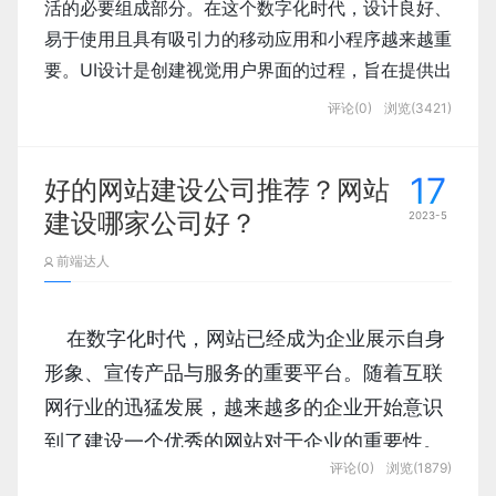
活的必要组成部分。在这个数字化时代，设计良好、
计的界面要符合用户的操作习惯，简化用户操作
的使用情境，采取不同的界面风格和风貌。比
易于使用且具有吸引力的移动应用和小程序越来越重
流程，提高工作效率。

如，可以采用类似Windows的传统桌面风格，
要。UI设计是创建视觉用户界面的过程，旨在提供出
也可以采用时尚现代的扁平化、材料化设计风
色的用户体验。本文将探讨移动端UI设计的重要性、
蓝蓝设计
（兰亭妙微）
，您的
设计首选！我
评论(0)
浏览(3421)
UI
格。

们是一家由清华美院团队打造的专注于
设计
UI
    再者，GIS技术还可以为医疗服务的查询提供便捷
外包服务的公司，提供产品原型设计、
创意
17
UI
好的网站建设公司推荐？网站
的方式。在过去，人们需要到医院或者诊所进行面对
设计、网页界面设计、网站设计、手机
界面
APP
建设哪家公司好？
面的咨询和查询，这样一来就浪费了大量的时间和精
2023-5
    在进行医疗行业软件的UI设计时，需要考虑一些
设计、系统界面设计、大屏可视化设计等多个
力。但是有了GIS技术，患者们可以通过互联网检索
前端达人
重要的设计要素和功能模块，以下是一些常见的设计
到附近的医疗机构，并在地图上直观地查看它们的位
服务。我们的客户遍布政府、银行金融、互联
    UI设计在移动应用和小程序的成功中起着至关重
    在进行科研信息软件的UI设计时，需要考虑一些
置、联系方式、医生资质等相关信息，从而更方便地
网、航天军工、能源、仪器监控、气象、轨道
要的作用。在移动设备上，屏幕空间非常有限，因此
在数字化时代，网站已经成为企业展示自身
重要的设计要素和功能模块，以下是一些常见的设计
交通、国家地理等多个领域，积累了丰富的成
需要设计简洁明了的用户界面来提供良好的用户体
形象、宣传产品与服务的重要平台。随着互联
            患者管理：医疗行业软件需要有一个完
功案例和经验。作为百强企业合作服务商，我
网行业的迅猛发展，越来越多的企业开始意识
善的患者管理系统，包括患者信息录入、查询、
们以品质和服务赢得客户的信任
    最后，GIS技术在医疗领域中的应用不仅可以提高
更新、删除等功能。在设计患者管理模块时，需
到了建设一个优秀的网站对于企业的重要性。
            导航栏：在软件界面的顶部或侧边，应
蓝蓝设计（北京兰亭妙微科技有限公司）
医疗服务的效率和质量，还可以帮助提升医疗行业的
            提高用户黏性。 良好的UI设计可以让
要考虑患者信息的完整性和准确性，并提高查询
评论(0)
浏览(1879)
然而，在众多网站建设公司中，该如何选择一
该设置一个清晰明了的导航栏，以便于用户快速
整体发展水平。通过GIS技术，医疗机构可以更好地
网站：
www.lanlanwork.com
用户更容易地理解应用程序或小程序的功能和操