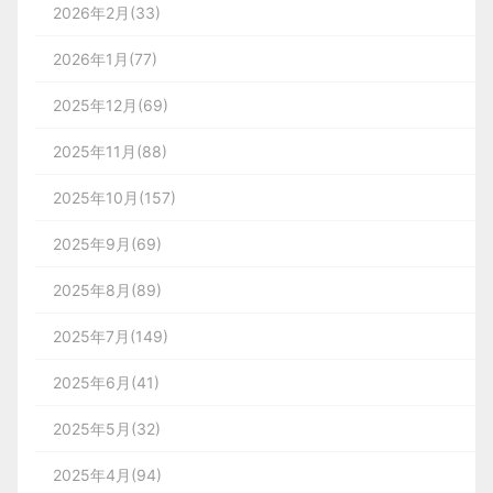
设计公司、界面设计公司、UI设计服务公司、数据可
2026年2月(33)
            高质量的设计

视化设计公司、UI交互设计公司、高端网站设计公
2026年1月(77)
蓝蓝设计（兰亭妙微）注重细节和用户体验，他
。
蓝蓝设计建立了UI设计分享群，每天会分享国内外
司、UI咨询、用户体验公司、软件界面设计公司
们的每一个设计都是根据客户需求和目标用户进
蓝蓝设计建立了UI设计分享群，每天会分享国内外的
的一些优秀设计，如果有兴趣的话，可以进入一起成
蓝蓝设计
(
www.lanlanwork.com
)是一家专注而深
2025年12月(69)
行量身定制。无论是色彩搭配、图像选取还是交
一些优秀设计，如果有兴趣的话，可以进入一起成长
长学习，请加微信ban_lanlan，报下信息，蓝小助会
入的
界面设计公司
，为期望卓越的国内外企业提供卓
2025年11月(88)
互设计，他们都能够为客户提供高质量的设计。

学习，请加微信ban_lanlan，报下信息，蓝小助会请
请您入群。欢迎您加入噢~~
越的UI界面设计、
BS界面设计
、
cs界面设
您入群。欢迎您加入噢~~
计
、
ipad界面设计
、
包装设计
、
图标定制
、
用
2025年10月(157)
希望得到建议咨询、商务合作，也请与我们联系
户体验 、交互设计、
网站建设
、
平面设计服务
、
UI
2025年9月(69)
希望得到建议咨询、商务合作，也请与我们联系
01063334945。
设计公司、界面设计公司、UI设计服务公司、数据可
            创新性的设计

01063334945。
2025年8月(89)
视化设计公司、UI交互设计公司、高端网站设计公
蓝蓝设计（兰亭妙微）拥有一支富有创造力和活
[
。
力的设计团队。他们始终保持着对于最新设计趋
司、UI咨询、用户体验公司、软件界面设计公司
2025年7月(149)
势的关注，并且善于将这些趋势融入到自己的设
2025年6月(41)
分享此文一切功德，皆悉回向给文章原作者及众读
计中。这也就意味着，选择他们作为你的UI设计
分享此文一切功德，皆悉回向给文章原作者及众读
者. 免责声明：蓝蓝设计尊重原作者，文章的版权归
团队，你将能够得到最具有创新精神的设计方
2025年5月(32)
者. 免责声明：蓝蓝设计尊重原作者，文章的版权归
案。

原作者。如涉及版权问题，请及时与我们取得联系，
原作者。如涉及版权问题，请及时与我们取得联系，
2025年4月(94)
我们立即更正或删除。