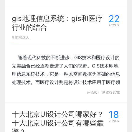
            简洁明了：医疗行业软件应注重界面简
22
gis地理信息系统：gis和医疗
洁明了，以避免用户过多的学习成本。应尽可能
行业的结合
地减少功能按钮和控件的数量，并将其分组或分
2023-5
类，以便于用户快速找到所需要的工具。

前端达人
    在进行科研信息软件的UI设计时，我们需要遵循
一些基本原则，以确保设计出用户满意、易用、美观
    随着现代科技的不断进步，GIS技术和医疗设计的
            安全可靠：由于医疗行业软件涉及个人
完美融合已经逐渐走进了人们的视野。GIS技术即地
隐私数据等敏感信息，所以应该注重安全性。在
理信息系统技术，它是一种以空间数据为基础的信息
设计时，需要考虑用户身份验证、权限管理、数
处理技术。而医疗设计则是将设计技术应用于医疗领
            简洁明了：科研信息软件应注重界面简
据加密等方面的问题，确保用户信息的保密性和
域，通过设计来提高医疗服务的效率和质量。两个看
洁明了，以避免用户过多的学习成本。应尽可能
评论(0)
浏览(3378)
完整性。

似毫不相关的领域，却可以在某些特定的领域中实现
地减少功能按钮和控件的数量，并将其分组或分
类，以便于用户快速找到所需要的工具。

18
十大北京UI设计公司哪家好？
十大北京UI设计公司有哪些靠
2023-5
            可用性：医疗行业软件应该非常注重可
    首先，GIS技术在医疗领域中的应用已经越来越广
谱？