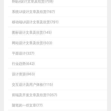
B端ui设计文章及欣赏(708)
或小程序的可读性，并加强品牌识别度。

蓝蓝设计
(
www.lanlanwork.com
)兰亭妙微，是一
所需的功能工具。

总之，选择一家优秀的网站建设公司是企业
家专注而深入的
界面设计公司
，为期望卓越的国内外
系统UI设计文章及欣赏(167)
此外，蓝蓝设计在视觉设计方面也颇具实力。他
成功的必要条件之一。作为一家具有专业技术
企业提供卓越的UI界面设计、
BS界面设计
、
cs界
们深谙色彩、布局和排版等方面的规则，能够创造出
移动端UI设计文章及欣赏(791)
和丰富经验的网站建设公司，蓝蓝设计致力于
面设计
、
ipad界面设计
、
包装设计
、
图标定
独特的视觉效果，并将品牌理念巧妙地融入其中。无
            友好的字体。 字体也是UI设计中至关
为客户提供最适合的网站解决方案。无论是网
图标设计文章及欣赏(145)
制
、
用户体验 、交互设计、
网站建设
、
平面设计
论是App设计、网页设计还是平面设计，他们都能够
重要的一部分。选择易于阅读的字体，确保文字
    在进行医疗行业软件的UI设计时，还需要遵循一
站设计、开发还是维护等方面，都能够满足客
将客户的要求和市场趋势完美结合，呈现出高质量的
服务
、
UI设计公司、界面设计公司、UI设计服务公
可以轻松地在小屏幕上阅读。同时注意字号大小
网站设计文章及欣赏(503)
视觉效果。
司、数据可视化设计公司、UI交互设计公司、高端网
户需求，让客户体验到高品质的服务。如果你
    在进行科研信息软件的UI设计时，还需要遵循一
与屏幕比例的适配，避免出现显示问题。

平面设计(327)
站设计公司、UI咨询、用户体验公司、软件界面设计
正在寻找一家值得信赖和推荐的网站建设公
。
公司
司，那么强烈推荐选择蓝蓝设计公司。他们将
            用户测试：在设计完成后，需要进行用
行业趋势(642)
总之，选择一家专业的UI设计公司是企业成功的
为你提供最优秀的网站建设方案，助力企业在
户测试和反馈，以确认设计是否符合用户需求。
必要条件之一。蓝蓝设计凭借多年的经验和卓越实
            用户测试：在设计完成后，需要进行用
            直接的导航。 设计一个直接的导航系
设计资源(963)
测试可以采用问卷调查、用户访谈、焦点小组等
市场竞争中取得成功。
力，为广大客户提供优质、创新的UI设计服务。如果
户测试和反馈，以确认设计是否符合用户需求。
统，让用户可以快速找到自己想要的内容。在移
方式。

交互设计及用户体验(1115)
你正在寻找一家能够帮助你提升产品竞争力的UI设计
测试可以采用问卷调查、用户访谈、焦点小组等
动设备上，“返回”按钮和“主页”按钮是必须的，
公司，那么推荐选择蓝蓝设计。他们将为你提供最佳
方式。

以便用户快速找到页面。

前端及开发文章及欣赏(1057)
的设计方案，使你的产品在市场中脱颖而出。
随笔的一些文章(77)
            设计原型：在开始UI设计之前，需要定
蓝蓝设计建立了UI设计分享群，每天会分享国内外