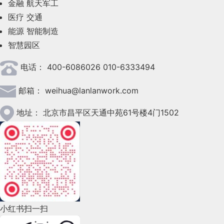
金融
航天军工
2023年6月(58)
医疗
交通
2023年5月(28)
能源
智能制造
智慧园区
2023年4月(47)
电话：
400-6086026 010-6333494
2023年3月(37)
邮箱：
weihua@lanlanwork.com
2023年2月(90)
(
http://www.lanlanwork.com/blog/content/uploadfil
2023年1月(78)
地址：
北京市昌平区天通中苑61号楼4门1502
[]
2022年12月(45)
(http://www.lanlanwork.com/blog/content/uploadfil
8f4b1692615368.png
)]
2022年11月(69)
2022年10月(51)
2022年9月(135)
小红书扫一扫
2022年8月(60)