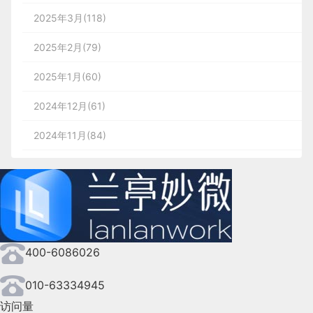
我们立即更正或删除。
2025年3月(118)
            客户服务

2025年2月(79)
蓝蓝设计（兰亭妙微）了解客户的需求和要求，
蓝蓝设计
(
www.lanlanwork.com
)兰亭妙微，是一
2025年1月(60)
并且根据客户的意见和建议进行修改和优化。无
蓝蓝设计
(
www.lanlanwork.com
)兰亭妙微，是一
家专注而深入的
界面设计公司
，为期望卓越的国内外
论是在设计的过程中还是完成之后，他们都会给
2024年12月(61)
家专注而深入的
界面设计公司
，为期望卓越的国内外
企业提供卓越的UI界面设计、
BS界面设计
、
cs界
予客户专业而耐心的服务。

企业提供卓越的UI界面设计、
BS界面设计
、
cs界
面设计
、
ipad界面设计
、
包装设计
、
图标定
2024年11月(84)
面设计
、
ipad界面设计
、
包装设计
、
图标定
制
、
用户体验 、交互设计、
网站建设
、
平面设计
2024年10月(167)
制
、
用户体验 、交互设计、
网站建设
、
平面设计
服务
、
UI设计公司、界面设计公司、UI设计服务公
服务
、
UI设计公司、界面设计公司、UI设计服务公
            良好的口碑

司、数据可视化设计公司、UI交互设计公司、高端网
2024年9月(144)
司、数据可视化设计公司、UI交互设计公司、高端网
蓝蓝设计（兰亭妙微）在行业内拥有良好的口碑
站设计公司、UI咨询、用户体验公司、软件界面设计
2024年8月(164)
和声誉。通过他们多年的成功合作和优秀的设计
站设计公司、UI咨询、用户体验公司、软件界面设计
。
公司
。
案例，他们赢得了客户的信任和认可。

公司
400-6086026
2024年7月(107)
2024年6月(63)
010-63334945
访问量
2024年5月(73)