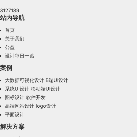
    总之，选择蓝蓝设计（兰亭妙微）作为你的UI设
3127189
计团队，你将能够得到专业、高质量和创新性的设计
2024年4月(44)
站内导航
方案，并且得到专业且耐心的客户服务。他们的优秀
2024年3月(50)
口碑也证明了他们的实力和信誉。
首页
2024年2月(58)
关于我们
公益
2024年1月(44)
设计每日一贴
2023年12月(47)
案例
2023年11月(41)
大数据可视化设计
B端UI设计
系统UI设计
移动端UI设计
2023年10月(14)
图标设计
软件开发
2023年9月(27)
高端网站设计
logo设计
平面设计
2023年8月(88)
解决方案
2023年7月(62)