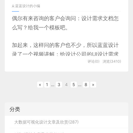
了用户研究、交互设计、视觉设计等方面，为客户打
的一些优秀设计，如果有兴趣的话，可以进入一起成
蓝蓝设计的小编
入了解用户的行为和思维模式，为客户打造满
造出色的用户体验和高质量的产品。
长学习，请加微信ban_lanlan，报下信息，蓝小助会
足用户需求的易用性和交互性网站。同时，他
偶尔有来咨询的客户会询问：
设计需求文档怎
请您入群。欢迎您加入噢~~
            医学知识库：医学知识库为医疗行业软
们始终保持与客户的沟通和反馈，不断优化网
            数据可视化：数据可视化是科研信息软
么写？
给我一个模板吧。
首先，蓝蓝设计注重用户研究。这是UI设计过程
件提供了可靠数据支持，包括最新的医学知识、
站设计，提高用户满意度。
件中非常重要的功能之一，它可以帮助用户更好
希望得到建议咨询、商务合作，也请与我们联系
中最关键的阶段之一，需要深入了解用户的需求和习
最新的疾病诊断和治疗方案等内容。在设计医学
地理解和分析数据，支持图表、曲线、热图等多
加起来，这样问的客户也不少，所以
蓝蓝设计
01063334945。
惯，才能够开发出适合目标用户的设计方案。蓝蓝设
知识库时，需要注重信息的准确性、及时性和完
种可视化方式。在设计数据可视化界面时，需要
录了一个视频讲解：给设计公司的UI设计需求
计的团队将用户体验放在首位，通过深入了解用户的
此外，蓝蓝设计公司在网站视觉设计方面也
整性，以满足医生的信息需求。

优化数据展示效果，提高易读性和易用性。同
评论(0)
浏览(3410)
行为和思维模式，为客户量身定制最适合的设计方
文档怎么写？请看一下这段录的视频讲解吧！
            简单明了。 移动端屏幕空间有限，因
表现出色。他们拥有一支精通设计理念、美学
时，在数据可视化模块中应该支持用户自定义的
案。
此需要保持简洁明了的设计。不要过多地使用颜
原则和颜色搭配的专业设计师团队，能够为客
操作，例如选择数据源、调整参数设置等。

分享此文一切功德，皆悉回向给文章原作者及众读
色、图标、字体等元素，以免混淆用户。

户提供独特而又符合品牌形象的视觉效果。在
«
1
...
3
4
5
...
8
»
            数据统计和分析：医疗行业软件需要一
者. 免责声明：蓝蓝设计尊重原作者，文章的版权归
其次，蓝蓝设计在交互设计方面也非常擅长。交
网站设计中，视觉效果已经成为吸引用户关注
个完善的数据统计和分析系统，可以帮助医院管
原作者。如涉及版权问题，请及时与我们取得联系，
互设计是UI设计过程中最重要的一环，它决定了用户
的重要因素之一，蓝蓝设计凭借自身的实力和
理者了解医院运行状况、分析患者病情趋势等信
我们立即更正或删除。
            工具箱：工具箱是科研信息软件中非常
分类
与产品之间的互动效果。蓝蓝设计团队注重产品的易
            大胆而清晰的调色板。 色彩对于UI设
息。在设计数据统计和分析模块时，需要考虑数
创新性，为客户呈现出高质量的视觉设计方
常用的功能区域，它提供了丰富的工具和模板，
用性和可访问性，通过精细的交互设计，为用户提供
计非常重要，可以给人带来情感共鸣和美感。使
据类型、数量和结构，并采用适当的界面元素，
案。
大数据可视化设计文章及欣赏(287)
以支持用户的不同操作需求。在设计工具箱时，
方便快捷的操作体验。
用大胆而清晰的配色方案可以帮助提高应用程序
例如列表、表格、树形结构等。

需要尽可能地精简和分类，使用户能够快速找到