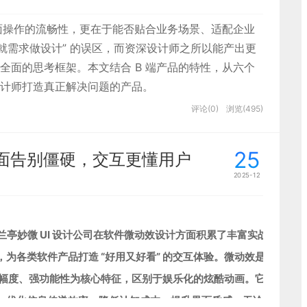
界面操作的流畅性，更在于能否贴合业务场景、适配企业
就需求做设计” 的误区，而资深设计师之所以能产出更
全面的思考框架。本文结合 B 端产品的特性，从六个
计师打造真正解决问题的产品。
评论(0)
浏览(495)
是多维度数据的模块化展示： 顶部清晰区分 “当前进
当前规模、往期占比” 的快捷指标； 核心区域用可视化
25
面告别僵硬，交互更懂用户
 的资源使用率（如计算服务器使用率 88.2%），搭配
2025-12
年度统计、完成统计” 两个模块，用折线图、进度条、数
置” 等交互操作，适配数据管理人员的高效监控需求。
兰亭妙微 UI 设计公司
在软件微动效设计方面积累了丰富实战经验，
为各类软件产品打造 “好用又好看” 的交互体验。微动效是软件界面
、低幅度、强功能性为核心特征，区别于娱乐化的炫酷动画。它通过模拟
，优化信息传递效率、降低认知成本、提升界面质感。无论是移动端