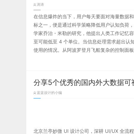
涛涛
在信息爆炸的当下，用户每天要面对海量数据和
标之一，便是通过科学策略降低用户认知负荷，
学家乔治・米勒的研究，他提出人类工作记忆容量
至可能低至 4 个单位。当信息处理需求超出
使用的情况。从阿波罗登月飞船复杂的控制面板，到 
的设计演进正是认知负荷管控的绝佳例证 ——
分享5个优秀的国内外大数据可
蓝蓝设计的小编
北京兰亭妙微 UI 设计公司，深耕 UI/UX 