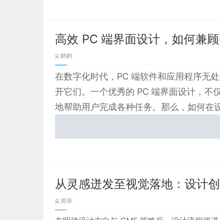
APP、PC 端软件还是专业级系统，微动效都已成为
围绕用户需求、场景特性与技术可行性综合展开。
高效 PC 端界面设计，如何兼
鹤鹤
在数字化时代，PC 端软件和应用程序无
开它们。一个优秀的 PC 端界面设计，
地帮助用户完成各种任务。那么，如何在
从灵感迸发至视觉落地：设计创
这是一套地理 + 时间维度的多维度数据可视化
涛涛
地球模型”，用不同高度的柱状图（蓝色）展示