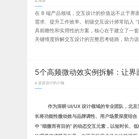
涛涛
在 B 端产品领域，交互设计的价值远不止于
需求、提升工作效率。初级交互设计师常陷入 “
具前瞻性和实用性的方案，核心在于建立了一套
关键维度拆解交互设计的完整思考链路，助力设
这是一套企业级数据中心的管理平台界面，核心
程、完成进程、提交进程” 的数量状态，搭配 “
5个高频微动效实例拆解：让界
进度条展示 “计算服务器、云服务器、数据存储”
蓝蓝设计的小编
图标化的模块标识，让数据更直观； 下方分 “
字卡片整合数据，同时支持 “切换时间、数据设
作为深耕 UI/UX 设计领域的专业团队，
北京
图 2：全球武装冲突数据可视化界面
长将功能性微动效与品牌调性、用户场景深度结合，
中 “细微而有目的” 的动态交互元素，以短时长
物理规律或视觉引导，在不干扰用户操作的前提下