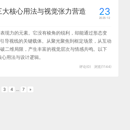
，比如蓝色常给人专业、可靠的感觉，适合办公类
设计师的职业生涯中反复思考与探索。
23
：三大核心用法与视觉张力营造
应用。合理的元素布局可以引导用户视线，让重要
观点：商业的本质在于满足“真需求”。她通
2025-12
的整体感和品牌辨识度。
帮助我们从用户真实需求出发，创造持久的价值。
性与表现力的元素。它没有棱角的锐利，却能通过形态变
为设计师提供了深刻的启发，尤其是在技术快速发
性和功能的高效实现。操作流程应简洁明了，避免
引导视线的关键载体。从聚光聚焦到框定场景，从互动
用户、产品与社会之间找到自己的定位，这本书给
空间 + 设备 + 环境” 的一体化监控： 核心区域是楼
报突破二维局限，产生丰富的视觉层次与情感共鸣。以下
用户快速找到并完成保存动作。同时，界面要能准
局部区域的温度分布（如标注 “Temperature 35℃”
大核心用法与设计逻辑。
能明白每个按钮或菜单的作用。
）的位置与状态； 右侧面板整合 “温度预警、制冷系统状
评论(0)
浏览(1144)
数据，支持区域切换、参数调节的交互操作； 底部展示
宇运维人员对空间环境的精细化管理需求。
。有时为了追求美观，可能会采用一些复杂的设计
出发点，但更重要的是如何透过显性需求挖掘出更
解和操作的难度，影响实用性。反之，如果过于注
3
4
...
7
»
共识、推动设计共创，进而探索设计模式的创新，
吸引力。比如，一些办公软件为了追求功能的全面
新定义设计的意义和角色。
用户眼花缭乱，降低了使用效率。
不止于 “好看”，更在于 “好用”
计师的视角出发，探讨设计如何通过满足用户需
时，反思设计师在职业发展中如何通过设计为社