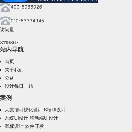
会、用户和自身带来更多可能性。设计的
400-6086026
用户在软件中执行点击、输入、滑动等操作
来的创造力。
的轻微按压形变、输入框激活时的边框渐变
010-63334945
提示，契合人体工学中 “100 毫秒内即
二、设计的核心：从真需求到价值创造
访问量
串联界面逻辑，维持视觉连续性
3119367
1. 真需求：设计的出发点
站内导航
复杂软件的页面切换、元素状态变更时，微
在设计领域，理解用户需求是所有工作的
如：Tab 栏切换时的下划线跟随滑动、列
首页
入“假需求”的误区，比如过分关注表面功
这类动效遵循 “自然流畅” 原则，减少界
关于我们
问题。梁宁在《真需求》中提到，真正的商
引导用户注意力，降低学习成本
公益
为之付费或持续使用的核心价值。
设计每日一贴
对于新手用户或功能复杂的软件，微动效可引
案例
效、表单填写错误时的 “抖动提醒”、页面
点，又不干扰用户自主操作节奏。
大数据可视化设计
B端UI设计
传递品牌调性，提升用户好感度
对于设计师而言，理解真需求需要从三个
系统UI设计
移动端UI设计
图标设计
软件开发
剖析用户痛点