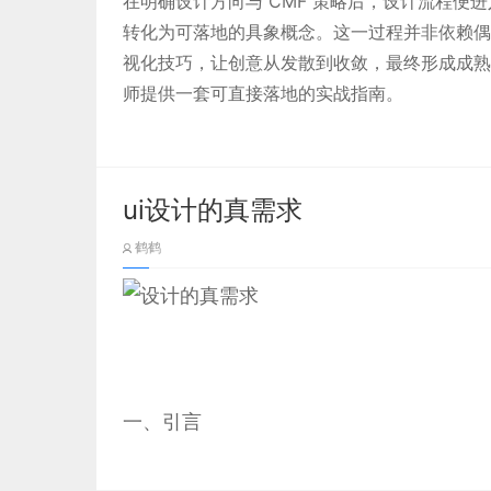
在明确设计方向与 CMF 策略后，设计流程便
呈现地理维度的分布差异； 左侧 “时间轴” 支
转化为可落地的具象概念。这一过程并非依赖偶
年度趋势； 底部用数字卡片整合 “总伤亡、平
视化技巧，让创意从发散到收敛，最终形成成熟
伤亡数的 “最大 - 最小” 范围，帮助用户快速
师提供一套可直接落地的实战指南。
图 3：智能楼宇监控界面
ui设计的真需求
鹤鹤
一、理解美观与实用的内涵
（一）美观的界面设计
一、引言
美观的界面设计并非仅仅是视觉上的好看
设计的终极目标是什么？是解决用户问题