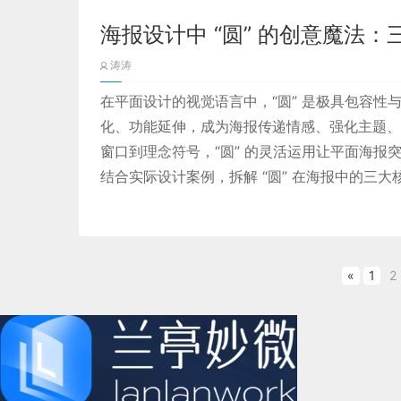
风格的统一。色彩能够营造出不同的氛围
社会创造更深远的价值？这些问题一直在
海报设计中 “圆” 的创意魔法
软件；而橙色则充满活力，常用于娱乐类
在《真需求》一书中，梁宁提出了一个核心
信息一目了然。统一的风格则能增强界面
涛涛
过“价值、共识、模式”的商业闭环模型，
（二）实用的界面设计
在平面设计的视觉语言中，“圆” 是极具包容
这一框架不仅为商业创新提供了指导，也
实用的界面设计重点在于用户操作的便捷
化、功能延伸，成为海报传递情感、强化主题、
展、设计不断迭代的今天。设计师如何在
这是一套3D 场景化的智能楼宇管理系统，主打 “
窗口到理念符号，“圆” 的灵活运用让平面海
繁琐的步骤。例如，文件保存功能应能让
出了重要的思考方向。
宇内部的 3D 建模场景，用热力图（红 / 蓝）展示
结合实际设计案例，拆解 “圆” 在海报中的三
确传达功能信息，让用户无需过多思考就
的热点区域），同时呈现通风设备（VAVBOX
二、平衡美观与实用的难点
态、环境监测（温湿度、空气质量）” 等实时
“冷却水回路、空调系统” 的运行链路，适配楼
在实际设计中，平衡美观与实用并非易事
从设计师的角度来看，用户需求是设计的
元素或独特的布局，这可能会增加用户理
«
1
2
图 4：数据平台的多端适配界面
深层次的情感和价值诉求。通过建立价值
重实用，界面可能会显得单调乏味，缺乏
设计师不仅能够交付优质的作品，还能重
展示，界面堆满了各种图标和菜单，导致
一、软件微动效的核心价值：
本文将结合《真需求》的核心理念，从设
即时反馈操作状态，消除用户迷茫
求，创造卓越的体验并实现商业价值。同