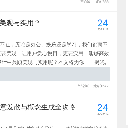
评论(0)
浏览(666)
平衡 “功能实用性” 与 “体验友好度” 的关键设计环节，其应用逻辑需
24
顾美观与实用？
2025-12
处不在，无论是办公、娱乐还是学习，我们都离不
不仅要美观，让用户赏心悦目，更要实用，能够高效
设计中兼顾美观与实用呢？本文将为你一一揭晓。
评论(0)
浏览(1642)
24
意发散与概念生成全攻略
系统，聚焦全球冲突与难民数据： 核心区域是 “粒子化
2025-12
各地区冲突伤亡分布，用橙色标识冲突热点区域，直观