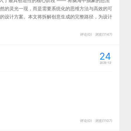
进入了最具创造性的核心阶段 —— 将脑海中抽象的想法
持按季度筛选数据，右侧折线图展示 “全球避难申请” 的
然的灵光一现，而是需要系统化的思维方法与高效的可
民伤亡、武装冲突伤亡” 的核心数据，同时用色阶条标注
的设计方案。本文将拆解创意生成的完整路径，为设计
理解数据量级。
评论(0)
浏览(1147)
24
2025-12
评论(0)
浏览(1107)
，它涉及到色彩的协调搭配、元素的合理布局以及
，满足商业需求，还是超越功能与形式，为用户和