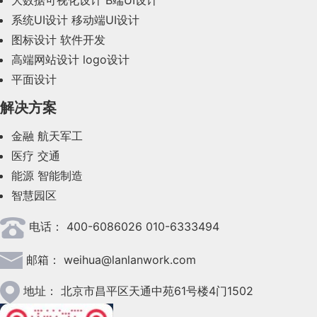
大数据可视化设计
B端UI设计
系统UI设计
移动端UI设计
2023年10月(14)
图标设计
软件开发
2023年9月(27)
高端网站设计
logo设计
平面设计
2023年8月(88)
解决方案
2023年7月(62)
金融
航天军工
2023年6月(58)
医疗
交通
2023年5月(28)
能源
智能制造
智慧园区
2023年4月(47)
电话：
400-6086026 010-6333494
2023年3月(37)
邮箱：
weihua@lanlanwork.com
2023年2月(90)
2023年1月(78)
地址：
北京市昌平区天通中苑61号楼4门1502