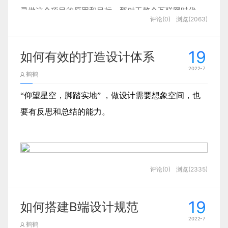
委员会由数学家尼古拉斯加宗（Nicolas Jaugeon）担
来说，一个非常重要的目标是要设计出一个易于解决
寻做这个项目的原因和目标，那对于整个互联网时代，
假如现在已经有一个成熟理论，叫做”地球猫猫
简好理解了。
友圈，就需要先复制，再用电脑端微信发到手机微
评论(0)
浏览(2063)
任领导，以罗马体为基础，采用方格为设计依据，每
错误的流程。一个错误信息应该能清晰的解释到底发
设计师如何通过设计手段紧紧抓牢人类最有限却最有价
论“，它发现猫对于人类社会有方方面面的影响。
信，最后从手机微信复制再到朋友圈粘贴，虽然很麻
个字体方格分为64个基本方格单位，每个方格单位再
生了什么，如果可能的话，最好也提供解决方案。
02模式在界面设计的兴衰
值的注意力呢？这篇文章就是一个向导，帮助你找到方
而基于“地球猫猫论”的已知研究结论，我们着重
烦，用户还是可以接受的，不然通过自己码字就会浪
19
分成36个小格，这样，一个印刷版面就有2304个小格
如何有效的打造设计体系
向。
去关注猫咪外观造型对人身心的影响，猜测外观
在图形化界面发展之初“模式”这个概念就被带入
费大量的时间。
组成，在这个严谨的几何网格网络中设计字体的形
2022-7
鹤鹤
了界面设计领域。也许是没有跳脱产品设计的影
越可爱的猫猫可能对人心理的正面影响越大。那
搜狗输入法的黑科技一直都很多，比如图片英文翻
状，版面的排版，试验传达功能的效能，这是世界上
摘要：电子产品正在争夺用户有限的注意力。现代经
响，此时的“模式”倾向于用硬件按钮来解决问
么这就是使用了
“仰望星空，脚踏实地” ，做设计需要想象空间，也
演绎
的方法来推导假设。
译、智能助手、文字扫描提取等，都是非常实用的功
图片来源于网络
最早对字体和版面进行科学实验的活动，也是栅格系
济学越来越关注人类的注意力以及产品如何吸引用户
题，而没有完全转向界面操作。比如我们上次讲
要有反思和总结的能力。
能。最近发现了一个新的设计细节，让人惊呼。当电
左边的错误信息很清晰的解释了发生的问题，右边的
统最早的雏形。再后来，20世纪初，平面设计师们发
的关注。
过的Xerox Star就设计了一个奇怪的“移动模
当我们
应用一个模型或理论
时，就是在基于这个
脑和手机端都使用搜狗输入法且登录同一个账号时，
错误信息对用户来说非常困惑。
现通过维持视觉秩序，能使版面更加清晰有效地传递
注意力是数字时代最有价值的资源之一。在人类主要历
作者：
[澳] 罗伯特·杜（Robert·Dew）
式”，假如用户想要移动一个文件到另一个文件
抽象的理论做
演绎推导
。我们期待这个理论能够
在电脑端复制文字后，打开手机端任何输入窗口，即
1. 什么时候告知用户发生了错误比较好？
信息，由此便逐渐演变出一种平面设计的方法，直到
史进程中，获得的信息是有限的。几个世纪以前很多人
推荐理由：
本书出发点在于帮助企业如何实施、落地
夹，那么他需要做以下几步：
可看到在电脑上复制的文字，直接粘贴即可，由被动
对我们的设计问题作出解释、对设计方案给出指
当用户出错后，首先要考虑的事情就是应该在用户填
以及长期维持，如何获取长久的市场竞争优势，带领
20世纪40年代后期，第一次出现了使用网格进行辅助
不识字，教育是一种奢侈。如今我们可以大规模获取信
评论(0)
浏览(2335)
先通过鼠标选中这个文件
辅助变为主动摄取，再也不用通过聊天工具发送到手
导方向，这是最最重要的。有很多刚入行的设计
读者思考何为客户体验、客户体验为何重要，以及企
表时提醒还是最后通知用户。错误预警中有三种常见
设计的印刷作品。由瑞士设计师大师Josef Müller-
什么是设计体系？
息。任何有互联网连接的人都可以获取事实、文学和艺
然后按一下键盘上的“移动”按钮，让计算机进
机端进行二次复制的繁琐操作了，实现“跨界”复制/
业六大竞争优势的基础上从如何评估你的客户体验、
师容易被一些花里胡哨的文章晃了眼睛，误以为
模式：
Brockmann(约瑟夫·米勒-布罗克曼)所著的《平面设计
术（通常是免费的）。我们面对的是丰富的信息，但我
19
入“移动模式”，此时屏幕上会出现“移动模式”的
如何搭建B端设计规范
设计体系是为了实现数字产品的目的而组织起来的一
如何打造递增性客户体验升级、如何养成或改变你的
粘贴，非常方便。可以看出团队站在用户体验的角度
做设计和写八股文似的，非要在具体设计之前拽
内联/实时：在输入时或移开焦点后立即提供反馈；
中的网格系统》一书，自1961年出版以来畅销至今，
们的大脑处理信息能力和以前一样。每天仍然只有24小
字样，用户不可以做任何与移动无关的操作，除
2022-7
套相互关联的模式和共享实践。
客户体验三大方面进行详实具体的介绍和分析，结合
鹤鹤
上，对于输入法使用场景的串联考虑是非常贴心的，