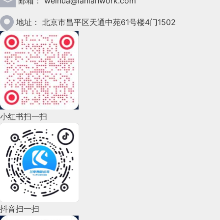
邮箱：
weihua@lanlanwork.com
续删除多条通知，还引入了屏幕时间统计功能，允许用
定义为 3 类：文字、线条、背景
叫“范围输入框”，而不是“输入框”或者“数字输入
也很符合这个理论的解释范围。
此时我们的“排序功能”仍然是用模式实现的，但
了伸手党，去请求别人帮助。
以很好地实现这一点，但几乎很少有 APP 显示支持
水槽宽度在一定程度也会对界面的风格有影响，水槽
户监控他们对点子设备的使用情况。
衍生色：
B端产品中颜色的应用场景可能很广泛，
2023年1月(78)
框”。
◆
地址：
北京市昌平区天通中苑61号楼4门1502
要求用户先点击一下排序触发模式。这样做虽然
微信的图片翻译功能就是专为解决这一问题而生。通
输入电子邮件地址的键盘。
越大，留白越多呼吸感越好，适合一些轻松的内容浏
如何衡量设计体系的有效性
要考虑它的延展性，按照一定规则定义完毕主色，便
但是，“互动仪式链”更偏向于解释一个现象的成
操作效率上不如隐式模式，但有效降低了页面复
过在对话框中点击图片直接翻译，看到一道绿色的光
2022年12月(45)
览类页面展示，相反水槽越小，留白小内容紧凑，适
结论
产品目标：
目标的制定切记不要太过具体或太宽泛我
例如，teambition的目的是“轻松记录要做的事，并与
可以自动获得一系列完整的衍生色
杂度，并且也能让新用户意识到这个功能的存
因。
也就是说假如我们是一个传播学的学者，你
由上而下扫过之后，图片中的英文就变成了中文，着
合一些严谨的工具型面板类内容展示，各有利弊，大
2022年11月(69)
们需要在这之间找出一个平衡点，为了更好的用户体
伙伴实时同步进展”。
数字经济的某些事实可能不会改变。在可预见的未来，
在，保证功能的可见性。
老板让你去解释为什么直播间那么火爆、里面的
实方便，比起以前通过第三方或先提取图片中的文字
家可根据设计目标权衡设计策略。
验我们需要保证所作出的决策都不是头脑发热拍脑门
2022年10月(51)
2.
广告将为一些免费内容提供资金，应用程序将争夺新用
弹簧模式
观众那么多那么活跃、他们为啥要组成家族要打
来翻译，操作简单且效率还提升了很多，可以说是一
定出来的，每一个决策，都应该建立在我们确切了解
2. 文字
输支持通过显示正确的键盘输入电子邮件
户的注意力，而人们的注意力仍然有限。但是，设计师
我们上面介绍过了，电脑的设计本身自带了一个
4.
边距（Margin）
2022年9月(135)
榜，你用“互动仪式链”来解释，这很合理。但现
个非常实用的小功能。
下拉菜单 vs 单选按钮
他所带来的联动影响效果。明确的定义出成功的条件
设定统一的字体规范，无衬线黑体中宫更为开放，布
小红书扫一扫
在注意力经济中有一个选择：他们可以平衡业务需求
弹簧模式设计：shift键。按下shift键之后用户可
在我们是设计师，我们要解答的问题不仅是直播
边距（Margin）有时候也会被叫安全边距，是指设计
2022年8月(60)
下拉框的使用比单选按钮更有挑战性，因为它需要额
而不是定义成功的路径，有时候跑的慢一定不一定就
白更为匀称，显示效果更为舒适，醒目利于阅读，更
——— 比如对新用户、广告收入和利润的需求——同时
以选中列表中的一个范围，而不需要一个个地去
间作为社会现象为什么会火，而是腾讯直播之后
内容距离屏幕边缘的距离，顾名思义，安全边距内是
于是，我们可以去看产品，设计体系在实现这一目标
外的点击来打开它们。此外，用户无法提前看到选
是落后者。既然是赛跑肯定会有终点有结果的产出，
2022年7月(111)
利于视觉信息的传达，在互联网时代后期在界面设计
尊重用户的最大利益。
点选。因此我们在做表格批量操作的时候也可以
直播要往哪里发展？我们要做哪些具体的设计动
禁止放内容的，可以类比为平面设计里的出血概念，
的过程中发挥了多大作用，以及这些设计实践的效果
项，这可能会让他们感到困惑。因此，如果你只有少
我们要明确“成功的标准”制定可追踪的指标，成功的
中字体样式还是会以无衬线体为主。
原文标题：
The Attention Economy
2022年6月(162)
考虑支持这个键控，方便有批量操作诉求的用户
主要用来控制屏幕核心内容的展示边界。
作来增强这个群体之间的共鸣？从这个图里面是
如何。如果视觉、交互混乱，导致无法实现上述目
量的选项，使用单选按钮。如果选项的数量超过 4
标准不仅仅影响各阶段的决策，也是衡量用户体验工
原创作者：Lexie Kane
082.
「橙」不一样的的登录方式
批量进行选中。
看不出来的，太抽象了。
2022年5月(143)
标，那么可以认为这套设计体系是无效的。
个，下拉菜单的效果会更好。
作的具体依据，埋点数据采集，上线后的客户流存
3.
不使用模式
原文链接：https://www.nngroup.com/articles/attention-
边距值越小，界面核心内容的有效利用空间越大，布
当然本文是很希望读者相信腾讯直播的产品搭建
1. 复选框
2022年4月(86)
率，转化率，新用户的增长率，老客户的使用反馈等
抖音扫一扫
economy/
虽然我们全篇都在讲模式，但实际上批量操作不
局相对来说会比较宽松，相反，边距值越大，两边留
字体家族：
根据系统区分Mac or Windows，如果用
◆
产品体验：
是基于理论有理有据地去构建的，比如下面这个
上面介绍了设计体系包含的内容，下面我们针对这些
通过勾选复选框，用户应该是同意某些内容。我的意