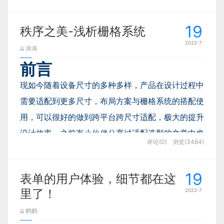
并组织起来的一组内在相关的命题。”但咱们不用
活方便起到很大的作用。尤其是出行，天气的变化是
差异的称为视图。这个就下次再聊了。
这么文绉绉，简单来讲理论就是
抽象地、高度概
19
影响我们是否携带雨伞、交通工具选择、保暖问题的
秩序之美-浅析栅格系统
括地解释一些在生活中的现象。
2022-7
重要因素，所以提前预知天气的重要性可想而知。
尽管在图形化用户界面的发展中，模式这个概念
涛涛
比如说你是一个猫奴，在和你的猫朝夕相处之
使用百度地图APP，导航路线规划后，出行方式的下
曾经被各路交互/界面设计师充分讨论过，但实际
前言
后，你觉得养猫好像有助于你的身心健康，于是
方会提示最近可能影响到出行问题的天气变化，便于
上它并不是一个人机交互原生的概念，我个人推
你提出来一个概念叫“小猫可爱度”，这个“小猫可
现如今随着设备尺寸的多种多样，产品在设计过程中
用户选择更合理的出行方式及交通工具，避免受到恶
测“模式”的产生恰巧与非界面的产品设计有脱不
爱度”受三个因素影响：猫的毛色、猫的眼睛大
需要适配到更多尺寸，布局方案与栅格系统的搭配使
劣天气变化的影响。还可以通过点击进入，查看每个
开的关系。许多生活中的产品出于安全性、效率
小、猫的性格，并且假设小猫可爱度越高，对人
用，可以很好的做到跨平台跨尺寸适配，极大的提升
小时的天气详情，对于时间不是很敏感的用户来说，
或者成本的考量会把屏幕设计的很小或者干脆没
的心理健康正面影响越大。那也可以说你就创建
设计效率。之前有小伙伴分享过适配选型的文章中也
图片来源于网络
为了错开恶劣的天气，提前或延迟出行也是一种不错
有屏幕，人和机器进行交互的方式也很简单（一
评论(0)
浏览(3484)
了一个理论叫“小猫可爱论”。
提到过栅格，大家可以回顾一下【Web产品的适配设
的选择。
般是通过按钮），这就导致这些产品能够展示的
计选型】。
作者：
谢普·海肯（Shep Hyken）
19
信息很有限。那么
为了能够区隔用户的不同任务/
表单的用户体验，细节都在这
而什么是“模型”呢？这个问题比较难说明，咱不
推荐理由：
该书以当今客户服务同质化严重、客户对
意图，用有限的按钮实现不同功能
，就采用了“模
里了！
2022-7
搞学术研究也没有必要展开来讲。这个词汇和“理
其实，绝大多数的设计师都知道栅格很重要，市面上
价格敏感等经济环境为背景，深度解析为何客户体验
式”这种设计方式。
鹤鹤
是企业想脱颖而出的最佳工具。提出7步创造卓越客
论”有一定的重叠，但一般我们在工作中讲“模
很多企业级系统也都在用栅格系统去规范化信息内容
比如很多多功能的手表既可以展示当前时间也可