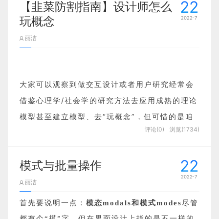
22
【韭菜防割指南】设计师怎么
077.「搜狗输入法」“跨界”复制/粘贴
玩概念
2022-7
078.「支付宝」蚂蚁森林/庄园-模拟现实世界的自然
丽洁
规律
079.「躺平」趣味化的“击掌”点赞
080.「QQ音乐」导入外部歌单-不同的设备/账号歌单
大家可以观察到做交互设计或者用户研究经常会
无缝对接
借鉴心理学/社会学的研究方法去应用成熟的理论
081.「微信」简便且高效的图片翻译功能
模型甚至建立模型、去“玩概念”，但可惜的是咱
082.「橙」不一样的的登录方式
评论(0)
浏览(1734)
这一行大多数设计师都没有这样的教育背景，就
083.「高德地图」桌面一键导航-出行更高效
算是所谓的“大厂公众号出品”，也难免会有思虑
084.「爱奇艺阅读」性别选择-更明确的指引和提示
22
模式与批量操作
不周的时候（对，我说的就是ISUX那篇熵减思
085.「饿了么」合适的时间、合适的提醒
2022-7
维）。
086.「搜狗输入法」教你少打字、多开挂
丽洁
087.「美团」垃圾分类-解决餐后垃圾分类之忧
首先要说明一点：
模态modals和模式modes
尽管
088.「优酷」个性化弹幕设置-看剧调侃两不误
但是从另一方面来讲，现在的这个越来越卷的行
都有个“模”字，但在界面设计上指的是不一样的