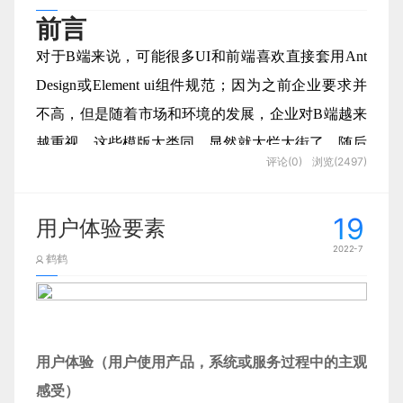
一些大词、拉出来一些貌似很厉害很科学的高深
提交后/客户端：当用户点击提交按钮之后；
非退出该模式
对设计界有着深远的影响。史称Swiss Typography
时。今天，注意力成为了限制因素，而不再是信息。
诸多案例，围绕客户体验痛点解决的成功的和不太成
前言
不仅能再次俘获一大批新用户的芳心，也能提升老用
理论才能体现自己的逻辑性，并不是这样的。
此时他再用鼠标点击一下目标文件夹，移动命令
我
服务器端：当请求发送到服务器后再返回反馈给用
什么是注意力？
Movement (瑞士新浪潮平面设计运动)，后来成为全
功的案例，为读者提供了一个丰富而实用的案例库、
户的使用忠诚度。
对于B端来说，可能很多UI和前端喜欢直接套用Ant
就会被执行
们使用的理论在多大程度上能解释当前面对的问
户。
球风靡的International Typographic Style (国际主义设计
在深入讨论注意力经济之前，我们首先需要把注意力的
工具包。
Design或Element ui组件规范；因为之前企业要求并
这些方法中的每一种都有其优点和缺点。
题、它对于问题解决是不是不可或缺，这才是衡
风格) 。
定义阐明清楚。注意力的正式心理学定义和大多数人对
现在来看这个“模式”设计真是既反直觉效率又低
不高，但是随着市场和环境的发展，企业对B端越来
2. 内联验证
让我们来看两个毫无关联的产品的界面。
量设计师思维能力的标准。
注意力概念的看法是重叠的。
03 | 用户体验四维度
下，因当时此很多设计师也在思考界面设计是否
越重视，这些模版太类同，显然就太烂大街了。随后
一般来说，当表单非常短小时用内联验证，因为它允
注意力：选择性地专注于我们目前正在感知的一些刺
评论(0)
浏览(2497)
真的需要“模式”这个东西。和屏幕有限、交互方
Chapter Two
栅格是什么
字节推出Arco Design、腾讯推出企业级设计体系
许在内存中的数据仍然最新时更正错误。
激，而忽略来自环境的其他刺激。
另一方面，当我们面对的问题非常聚焦、非常情
078.
式有限的产品设计不同，电脑有鼠标有大屏幕，
「支付宝」蚂蚁森林/庄园-模
TDesign、有赞推出Zan Design，很多大厂都推出了
简单来说：栅格是通过规则的网格阵列，形成稳定的
在平常的话中，我们经常说“请注意”。这个表达意味着
景化的时候，单纯靠演绎推导就没有办法支持
19
用户体验要素
一方面用户在同一个场景下可做的事情大大增
拟现实世界的自然规律
适合自己产品的模版和规范，给了我们许多借鉴，能
基础框架，来规范界面中模块的布局与信息元素的分
注意力的两个重要特征：有限的注意力和有价值的注意
了。比如B端设计的领域差异都特大，有人设计
2022-7
多，另一方面设计师也可以通过
BI产品
拆分界面、增加
让我们快速作出一个不出错的方案。不过企业、市场
鹤鹤
布，辅助设计师组织信息的工具。前面讲到UI设计
力。当我们“关注”一件事，我们会消耗精神资源的预
仓库货架动线，有人设计钻井钻头。这些千奇百
功能入口
的方式来让用户聚焦当前任务而没必要
的要求显然不止于此，我们的设计追求也不止于此。
产品体验：
中常用的栅格系统是从平面网格系统中发展而来，栅
算，相应的我们会减少消耗在其他地方的注意力。关于
怪的场景都有各自特性的问题，不是拿出来一个
你可以用内联验证立即告诉用户哪里错了。
采用模式。因此苹果在1992年发布的Macintosh
那么我们如何才能摆脱套模版，提高界面的精致度，
在支付宝蚂蚁森林/庄园里，白天和夜晚分别使用了
格与网格的本质其实是相通的。那么有同学会问，两
人类注意力的理论都认为注意力的能力是有限的。心理
尼尔森的可用性十原则就能尽数解释的。因此为
3. 提交后验证
人机界面指南中开始将
“无模式”
modelessness作
提升界面的交互体验呢？
不同的场景，模拟现实世界中的自然规律，白天晴空
者区别在哪呢？平面设计中【网格】应用的媒介一般
学家兼经济学家 Herbert A. Simon 将注意力描述为人类
了提炼出整个业务的运行方式、为了表现出当下
用户体验（用户使用产品，系统或服务过程中的主观
一. 设计目标
另一方面，当表单很大且需要保持关注时，你希望帮
为苹果产品的一大卖点。用户能在任何情况下完
万里、且有阳光照射，夜晚满天繁星、且有流星划
为固定的纸张规格，宽度和高度都是固定的，网格的
思想中的“瓶颈”。他也提到“丰富的信息造成了注意力不
设计发力点，或者为了拆解影响体验的构成要
感受）
助用户保持专注，而不是通过不断显示错误来打断他
成任何行为，而不必要进入某个特殊的“模式”。