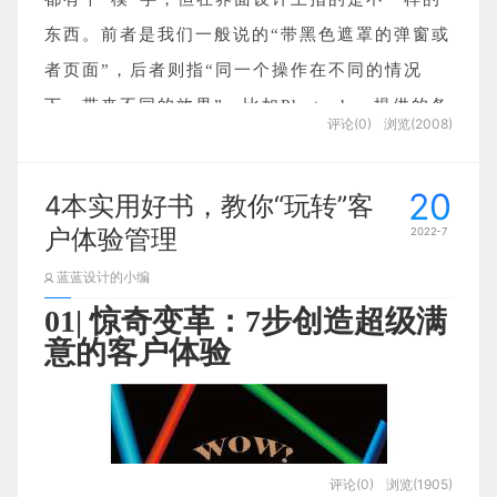
089.「随便走」AR导航-“傻瓜”式操作，老少皆宜
业形势，也的确在不断地要求交互设计师提升自
东西。前者是我们一般说的“带黑色遮罩的弹窗或
090.「微信读书」模拟现实的行为动作
己的思考维度，往更系统化、更结构化的方向去
者页面”，后者则指“同一个操作在不同的情况
走。虽然我经常说我不是一个喜欢玩概念的人，
下，带来不同的效果”，比如Photoshop提供的各
评论(0)
浏览(2008)
我也非常不鼓励不推荐大家一点小破事就上纲上
种工具就是模式切换的隐喻式说法。
076.
「百度地图」出行前的“极
线去整模型做PPT，但客观来讲，
学会玩概念是
在photoshop中，用户点击一下“套索工具”然后
20
端”天气预报
4本实用好书，教你“玩转”客
交互设计师的一个高阶能力，是思维逻辑的技能
按住鼠标左键，就可以在画布上勾选一个范围，
户体验管理
2022-7
化体现。
点击鼠标右键则可以对这个范围进行操作。而点
产品体验：
那么，如何能够合理地、有理有据地玩概念？什
蓝蓝设计的小编
击一下“画笔工具”，尽管同样是在画布上按住鼠
使用百度地图，导航路线规划后，会出现当日的天气
01| 惊奇变革：7步创造超级满
么情况下需要我们去玩概念？本篇文章将解决你
标左键，效果则变成了使用笔刷在画布上画出痕
意的客户体验
提醒，点击进入即可查看每个时段的天气预报。
的这方面疑惑。
迹，这就是“共用同一个操作但效果不同”的模式
啥是理论，啥是模型
切换。
设计思考：
社会学教科书会告诉你：“理论是以一种系统化的
此外，界面设计中还有一个和“模式”有点像的概
“赌博看运气，出行看天气”，任何时候，大家如果优
方式，将经验世界中某些被挑选的方面概念化，
念“视图”view。通常来说，同一个界面与操作产
评论(0)
浏览(1905)
先知道天气情况就可以提前做好准备，这对人们的生
生不同效果的称为模式；同一套数据展示方式有