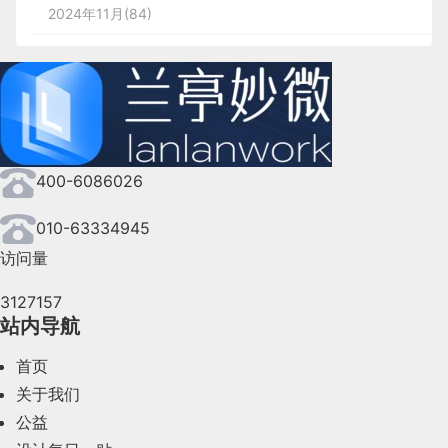
自动激活表单的第一个字段，这可以提高处理效率，
一个层面都是根据下面层面来决定的，每一个层面的
说明了用户是如何适应大量信息的。用户也已经适应了
务，做差异化的权限触达体系——
这不比拿着马
了虾米音乐“尸骨未寒”，很多事情不是没有可能发
2024年11月(84)
24、32等和8具有规律关系的数字）有规可循。
批量模式开关
体的、可操作的部分；而感知性模式则类似于形容
避免用户额外点击。
决定都会影响上层的可用选择，
表现层由框架层决
移动设备上常见的通知轰炸：他们已经学会忽略其中的
斯洛需求层次模型往自己的设计上生搬硬套强多
生，当一旦需要时，这个功能就是“救命稻草”，可以
因此，为了解决这个问题，在保持表格复杂性可
2024年10月(167)
词，它们是描述性的。
7. 帮用户预先填好
定，框架层是建立在结构层的基础上，结构层是具有
许多通知。在最近的一次可用性测试中，我看到一位女
想象，如果通过手动把以前的几百首歌曲一首一首的
了。
c.节奏感：
相比于6、10 等数字，以8为单位，
在视觉
以容忍的条件下，大多数平台会将模式的进入方
在某些情况下，你可以帮用户预先填好字段。例如，
2024年9月(144)
范围层，范围层是根据战略层制定的。
士在她的 iPhone 上浏览新的博客。当会话的第一个通知
添加到歌单，不知道会不会“抽筋”。除此之外，还可
感受上
既不显得过于琐碎，也不会因为间隔太大而显
式设计得比较含蓄：只要用户选中了多选框，就
例如，按钮是具有明确功能的模块，它让用户能够提
可以很容易地检测到邮政编码，或者某些数值可能是
消失时，她向我道歉并问道：“你还用这个录音进行研究
四. 设计风格
2024年8月(164)
以将歌单在朋友之间相互分享添加，这也是一种不错
得内容分散，更容易保证页面效果的协调性。
进入多选模式——我把这种设计叫做
隐式模式
。
交某项操作。但按钮上的文字的样式，以及按钮本身
频繁的。在这些情况下，为用户填充字段。
吗？”在我向她确保这不是个问题之后，她继续了这个测
2.
对设计有指导
的音乐交友方式，实现不同设备、账号的音乐歌单无
400-6086026
d.目前市面上众多开源代码也都以8的倍数作为默认
2024年7月(107)
比如最近比较火的产品cubox，就采用了这样的
的形状、背景色、填充、交互状态和过渡动画不是模
8. 格式
试任务。在整个会话期间，还有几个通知从这个用户的
缝对接。
咱们做设计不是做纯粹研究，最终所有的研究和
设计大小，可行性已经得到多轮过验证，设计师在与
模式设计。除去进入模式的方式不同，其他的设
块，而是样式，这些样式描述了按钮是什么样的。
2024年6月(63)
含有大量小数的数字很难读懂。因此，当要求较大的
010-63334945
手机上发出，但没有一个通知打断她的思路。
推理，都要落到
共享语言
对设计行为的指导性
上。不要一
开发对接过程中对页面有较为统一的理解，有效降低
计点和60年前的Xerox Star差异不大。
设计风格说白了就是用户最直观的感受，“商务、时
按照产品不同属性分为两大类：功能性产品/信息型
访问量
数字时，需要考虑添加格式以支持可读性。例如，在
注意力经济的未来
2024年5月(73)
通分析猛如虎，最后得不出有价值的结论，或者
合作成本，在设计还原度上也更有保障。
唐·诺曼在《设计心理学》一书中说过：系统映像
尚、简约、科技感、沉稳、年轻、高端...”?
产品；
针对不同的类型将五要素细分展示，功能型产
询问卡号时，使用自动格式化:读取 5678-9876-9738-
我们根据目前观察到的未来预测，为注意力而设计的趋
3127157
只能得到解释性的结论，而无法对未来行为做出
2024年4月(44)
同样的隐式模式，google mail就做得更加精简一
（界面）和用户模型（用户通过与界面交互而形成的
决定设计风格的因素有这些：
品更加关注的是任务，去思考用户如何完成这个过
8394 比读取 5678987697388394 容易得多。
站内导航
势将会继续演变。很多企业将会选择创造更多抓住用户
1. 颜色
建议。
划重点：注意这里给的是建议尺寸，最小单位的制定
些。用户仍然通过点击多选框进入多选模式，但
感知）之间存在着一道鸿沟。
程，用户使用该产品完成一个或多个任务的工具；信
2024年3月(50)
此外，当请求需要特定格式化数据时，要包含一个实
081.
「微信」简便且高效的图片翻
注意力的广告。自动播放视频和不可跳过的广告几乎普
首页
色彩是UI设计的基石，人脑对于色彩的记忆度要高
还需要结合具体的使用场景来决定，我们以解决问题
在这里我们又要请出ISUX的新文章做例子：
是只禁用了“刷新”这个会清除所有多选状态的操
息型产品关注的则为信息，产品应该提供哪些信息，
例，让用户准确理解要填什么。
2024年2月(58)
关于我们
遍不受用户欢迎，但它们将继续作为设计特色。在抢夺
译功能
于形态；除了美学之外，色彩还是是情感和联想的创
为最终目的。
作，其他的大部分操作仍然可用。同时也不再提
在设计团队内部也是如此，比如“范围输入框”组件，
并且方便用户快速寻找，理解，创建一个富信息的用
公益
用户注意力的军备竞赛中，广告将会变得越来越身临其
造者。通过对自然的感知和行为，我们通常对色彩定
2024年1月(44)
供退出模式的选择。
「互动仪式」一词最早来源于美国社会学家戈
你能想象它是一个什么样的组件吗？相信不同的人肯
户体验；这种把用户体验划分为各个模块和层面的模