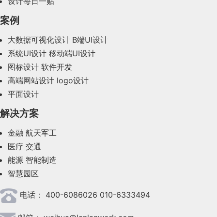
设计每日一贴
境。主流的社交媒体平台，如 Facebook、Instagram 和
义品牌色板、功能色板、中性色板，以及衍生色。
产品体验：
尔曼，是指一种表达意义性的程序化活动（大
定有不同的心智模型，因为这个组件不是常用组件，
式，更有利于我们去考虑用户体验中可能出现的麻
2023年12月(47)
2.列
（Column）
案例
Snap 都在测试增强现实广告。
品牌色：
是体现产品特性和传播理念最直观的视觉
那是不是隐式模式相比起来就更好，模式按钮就
◆
到特殊节日举行的大型庆典，小到定期的家庭
在微信的聊天对话框中打开英文图片，点击下方的翻
在ant design、arco.design组件库中也找不到这个名称
烦。所有处在同一层面的要素都会决定最终的用户体
2023年11月(41)
一些企业将会持续研究形成习惯的设计，来吸引用户越
列
（Column）
的作用通常是用来对齐内容，列也是
大数据可视化设计
B端UI设计
不能再用了呢？也不是。咱们之前提过，“批量操
元素之一（例如：我们熟悉的政府蓝/党政红/淘宝
聚会、公司团建等活动）。这类活动对个体在
译功能按钮，即可翻译图片上的外文，并以中文显
组件，因为它是TDesign的产物。
输入字段的大小应该与他预期的数据大小相对应
验效果。
来越多的关注他们。注意力经济拥有一个乐观的未来也
栅格的数量单位，大家可以理解设置栅格数量就是设
系统UI设计
移动端UI设计
2023年10月(14)
群体中的参与感及群体生活的团结性来说具有
作模式”之所以可以做成隐式的，是因为当用户选
橙，他们都能直观或间接的传达产品特征属性）
示。
10. 为桌面系统设计灵活的表单
图标设计
软件开发
是可能的：最近的发展为更公平的注意力经济带来了希
置列的数量，
如 12 栅格就有 12 列、24 栅格就有 24
重要意义。「互动仪式」理论给出了一个分析
择多个项时，其意图就已经很明确了。但某些时
功能色：
遵守用户对色彩的基本认知，保持一致
◆
在键盘和鼠标之间切换很烦人。在理想的情况下，用
2023年9月(27)
高端网站设计
logo设计
望。越来越多的广告采用了分成收入模式，这使得用户
个列，通过控制列数，可控制界面排版的呼吸节奏，
社会活动的理论模型，帮助我们具体观察群体
候，我们无法清晰捕捉到用户的意图，所以还得
性，不过多的自定义干扰用户的认知体验，提高用户
设计思考：
户应该只使用一种媒介来填写表单，但有时，这是不
平面设计
2023年8月(88)
可以用他们的注意力（观看广告）或金钱（保持他们的
列数越多，内容排布可以越精细，也容易分割的太细
活动的现象，观察群体从聚集到产生情感符号
用户自己手动把模式打开。比如假如这个广告投
的阅读理解力，功能色代表了明确的信息以及状态，
在我们的生活中，有时候多多少会遇到一些英文，比
可能实现的。因此，如果用户需要多种媒介来填写表
解决方案
注意力）来支付。
而每个公司都会根据自己的产品特性创造一些非常规
碎，反之列数越少，内容排布也越容易稀疏松散。
的整体过程。那么如何将「互动仪式链」理论
2023年7月(62)
优秀的用户体验基础是要有明确的“战略”立意，知道
放的列表是有优先级排序的，在页面中排序越高
比如正常、成功、失败、警告、链接等
如进口食品包装、药物说明、护肤品等，其中就有一
单，至少要尽量减少切换。为此，将需要同一种工具
类组件名称，这个时候就需要在所有参与产品创建的
转化为具体可执行的设计方法？
企业和用户对产品的期许和目标，才能更好的促进用
金融
航天军工
的广告就能得到越多的用户预算（这句话我瞎说
部分是纯英文说明，无论自己多么博学多才，但不见
的输入组合在一起。
2023年6月(58)
配文：Spotify 允许用户在其广告赞助的服务上免费听
ISUX设计，公众号：腾讯ISUX 互动仪式链 |
人之间共享。只有产品内部设计语言一致，才能去培
——
医疗
交通
户体验各方面的完善和优化。
我们要用过产品获得什
的，知道什么意思就行）。但之前的广告表格已
得都能理解英文。记得之前有一次，我自己的电脑蓝
另外，当创建一个网页表单时，要确保用户可以只使
3.水槽（Gutter）
2023年5月(28)
音乐，如果用户希望避免令人分心的广告，他们可以
直播情感化互动体验设计
能源
智能制造
养用户的心智模型，这样才能去除系统映像与用户模
么？用户通过产品可用得到什么？
回答这两个问题有
经非常复杂了，再插入一套排序组件会让整个页
屏，出现的全是英文，虽然自己也是一直提倡用互联
用键盘来浏览表单——使用TAB和方向键。
理解了列，再来说水槽（Gutter），水槽就是列于列
智慧园区
直接为这项服务付费
这篇文章用一个传播学的经典理论“互动仪式
型之间的这道鸿沟。
2023年4月(47)
助于我们更好的
明确产品目标和用户需求，结合两者
面的复杂程度再上一个台阶，那此时应该怎么
网解决问题，且也有一些拍译软件，但一想着需要下
11. 为移动端系统设计灵活的表单
之间的分隔间距，这里水槽的作用是帮助区块内容做
一些企业已经回应了用户关于分散注意力设计的抱怨。
中性色：
主要应用在界面的文字部分、背景、边
◆
链”来解释腾讯的直播场景的产品服务链条。文章
我们组成战略层。
电话：
400-6086026 010-6333494
办？
载注册，没准儿还要先看广告或收费，且天生对英文
2023年3月(37)
当在移动设备上时，将你显示的键盘与用户必须输入
分隔，需要注意，水槽内不可放置任何板块内容。
Apple 最近更改了通知的设计，可以在 iPhone 上快速连
框、分割线等场景，根据使用场景，通常将中性色被
例如上面这个组件，每个人都需要知道这个组件
本身是很规范的，使用“互动仪式链”来解释直播
有一种与生俱来陌生感，还未开始便放弃了，于是成
的数据相匹配。我们经常看到需要数字键盘的输入可
2023年2月(90)