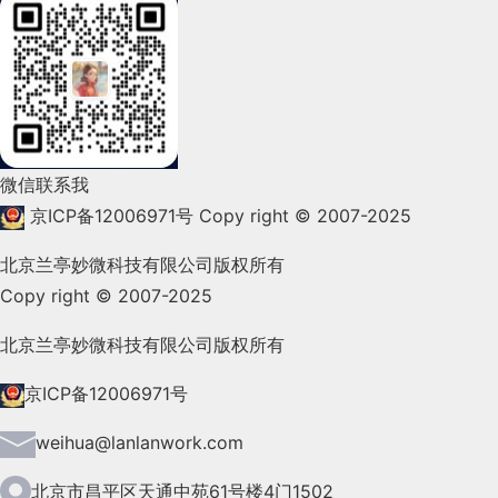
等。对驱动用户体验的决策而言有意义的成功标准，
2022年3月(119)
翻译作者：
樱桃小丸子
用模式也能做。不用模式的时候一般有两种情
白大呼吸感强，但有效利用区域相对小，内容排布相
户使用的是Mac系统可以优先使用Mac默认字体渲染
在橙APP的登录页面，区别了常见的登录界面样式，
图就是“「互动仪式链」理论中引申出的设计方
内容进行具体的介绍：
思是，他们应该说，“是的，我想要这个”，而不
一定是可用明确与用户行为绑定的标准，而这些用户
授权获取：
张聿彤
况：第一，尽管使用模式区隔使用场景、隐藏一
对更紧凑，也可能会容易拥挤。这
设计原则
里建议界面的边距
；如果使用的是Win，字体兼容性选择顺序（有购买
使用对话聊天的方式按流程提示用户完成登录，界面
2022年2月(53)
法”，但是话说，我觉得非常有以果推因的嫌疑，
是，“是的，我不想要这个”。不幸的是，我经常看到
行为一定是可以通过设计来影响的。
部分功能的设计方式保证了页面的简洁，但也带
可以根据屏幕尺寸做适配，通过断点响应变化，这样
文章审核：王翎旭
版权字体的可优先考虑），例：
流程方式新颖，浓厚的社交行业属性。
难道没有“互动仪式链”，腾讯直播会不搞粉丝团/
有误导性的复选框试图在创建账户时欺骗人们订阅他
2022年1月(99)
有效设计原则特征
来了另一个问题：
可以更好的保证在不同屏幕上界面呼吸节奏都相对舒
可见性低
。在没有进入批量操
文章编辑：王鸿飞
字号：
为了提升用户的阅读体验，满足用户的可读
◆
家族，会不办主题赛事？
假如这些产品动作都是
们的产品。当你不想订阅他们的通讯时，你又必须勾
2021年12月(105)
作模式之前，用户不清楚自己能做什么多选操
适。
做B端的小伙伴应该都知道ant design，但不知道有多
该译文并非完整原文，内容已做部分调整。如在阅读过程中
性，更为舒适、清晰，也能保证界面的层次感（结合
设计思考：
我们已知的或者行业常规的，那贴上一个「互动
选复选框，像这样的伎俩对信誉是不合适的，所以不
微信联系我
作。在咱们抖音投广告的案例中只有“删除”、“下
少小伙伴有认真的看过ant design的设计原则。 可能
发现错误与疏漏之处，欢迎不吝指出。如需转载，请注明来
WCAG 2.0标准），将 PC/Web 端主字体从以前的
2021年11月(83)
在任何应用中，要想有自己的“私密”领地，都绕不开
仪式链」的皮，对设计的帮助和指导就很小了。
要动心使用它们。
京ICP备12006971号
Copy right © 2007-2025
5.栅格总宽（Container）
线”两个操作，所以这个问题体现的不太明显。但
有小伙伴会问这个设计原则有什么用，我最开始也觉
12px改为 14px。
登录/注册的流程，但凡手持智能手机又想玩的开的
自
三分设
用户需求：
明确正确的用户需求是复杂不易的，因为
2021年10月(101)
北京兰亭妙微科技有限公司版权所有
栅格总宽（Container）就是指页面栅格系统的总宽
有些场景下，列表中的项有非常多的属性，所以
得没什么用，后来在参与设计体系优化过程中发现这
行高：
为上下文之间提供了呼吸的空间，规范的行
用户，对登录的流程是非常熟悉的，比如手机号+验
◆
用户群体存在很大差异性，确定大致目标用户后我们
当然，ISUX为了建立自己的品牌影响力可以写这种
Copy right © 2007-2025
2021年9月(153)
度，即所有列宽加水槽宽度加安全边距的总和。
可能可做的批量操作很多。比如用户可能会需要
个原则就是金字塔尖。
蓝蓝设计建立了UI设计分享群，每天会分享国内外
证码、一键登录、第三方登录，无外乎这几种常规的
高，可以使得界面层次清晰、重点突出
还需要精细化的区分，将用户分成较小的，有共同特
文章，但咱自己做作品集的时候还是要心里有数，
注
批量改广告标题、改出价、改投放时段等等。因
的一些优秀设计，如果有兴趣的话，可以进入一起成
例如：用户没有填写完表单，那么表单的提交按钮能
2021年8月(147)
北京兰亭妙微科技有限公司版权所有
登录方式，如果想来点“刺激”的，无非就是加个
字体颜色：
WCAG 2.0 中将颜色对比等级分为 3
◆
性的以此来助力我们更好的明确用户需求，通过不同
意你采纳的、特意提到的所有理论都要和最终的设计
6.容器盒子（Col-n）
长学习，请加ben_lanlan，报下信息，蓝小助会请您
此用户思考的顺序是：我需要做某批量操作->我
不能点？是置灰好，还是按了以后再给弹窗提示。
通过勾选复选框，用户应该同意某些内容，而不是确
logo、贴个插图、来点动效等，见怪不怪了。
种，A级，AA级，AAA级，等级越高意味着颜色的
的角色群体使用产品来分析他们的需求。在针对用户
手段有紧密的因果推导关系。
2021年7月(149)
京ICP备12006971号
建立好基础栅格之后，我们可以根据内容去定义一块
入群。欢迎您加入噢~~希望得到建议咨询、商务合
观察到系统提供了这个操作功能->我开始进行这
例如：可编辑表格，是放一个笔状icon来提示可编
认他们不同意。
橙APP的登录方式虽然同样是手机号+验证码登录，
对比度越高，呈现出来的视觉压力越大。字体颜色数
需求研究时我们还可以使用一些市场调研（将你想要
从哪里弄到好理论
内容占用几个列的宽度，我们把这个区域理解为容器
2021年6月(157)
作，也请与我们联系
weihua@lanlanwork.com
结构
个操作。
辑，还是采用鼠标触发时出现输入框以及指针变为文
但在流程样式上却非常新颖。鉴于应用本身属于社交
量不建议太多，根据文字主次关系定义3-4个为宜
的信息通过具体，有效的公式化问题，让用户提交你
盒子，
容器用来集合下级组件，也可以是对文字、图
一个结构充分的表单就像一个与用户的良好对话。所
2021年5月(124)
本状态。
行业，通过对话询问的方式让用户按照流程输入了手
（例：主文字、辅助性文字、提示文字、轻提示/禁
北京市昌平区天通中苑61号楼4门1502
正确的答案）；现场调查（完整的，有效且全面的方
那话说回来，我们能从哪里获得这些和人机交互