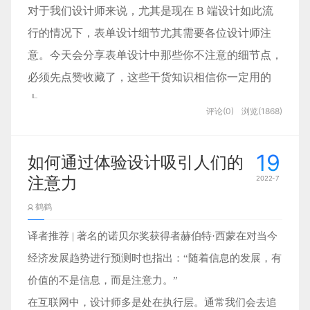
户服务体验的战略。任何企业都可以运用这些战略来
构成某个概念的因素之间的关
型”时，往往指的是
的排版布局，但很多设计师直接面对结论大多是一知
对于我们设计师来说，尤其是现在 B 端设计如此流
077.
「搜狗输入法」“跨界”复制/粘
以拿来当闹钟或者计时器，那么为了能在这么小
提高客户和员工的忠诚度，从而提供超越预期的服
系，以及其测量方式
半解，自己做设计时有些无从下手。
体
。比如我们设计师酷爱搞的
行的情况下，表单
设计细节
尤其需要各位设计师注
贴
务。这样可以帮助企业塑造优质形象，迅速形成优质
一点的屏幕上实现这么多的功能，就需要一个“模
验度量，也可以算作是一种模型的建设。
意。今天会分享
表单设计
中那些你不注意的细节点，
口碑；创造独特竞争优势，超越简单价格竞争；提高
式”按钮来进行功能切换。切换模式后点击调整时
作者浏览了大量文章结合工作中的经验总结分享给大
必须先点赞收藏了，这些干货知识相信你一定用的
客户忠诚，让客户购买得更多；让员工和客户都引以
间按钮，则可以达到选择闹钟时间/调整计时时
产品体验：
家，希望能帮助理解栅格系统的本质，并能举一反三
图片来源：
上。
为傲。
长/调整当前时间等不同的效果。
电脑和移动端都使用搜狗输入法，且在同一个账号登
评论(0)
浏览(1868)
应用在产品设计中，首先从基础的栅格系统解析开始
https://www.xiaohongshu.com/discovery/item/6285d93600000000210
比如以登录为例，当你把密码输错后，网站清空你刚
录的情况下，电脑端出现文字复制的操作后，可在移
吧。
刚才填好的表单，是不是非常让你崩溃？删除所有数
share_from_user_hidden=true&xhsshare=WeixinSession&appuid=5bcb
除了上述手表的例子以外，“模式”还广泛存在在
02 | 海盗思维：打造令人惊奇
动端设备任何位置的输入框内直接粘贴，非常便捷。
19
文章概览
如何通过体验设计吸引人们的
应用理论，提出模型
据对用户来说很烦人，这会让你必须重新输入用户名
的客户体验
各种简单或复杂的民用/商用产品中，比如汽车的
注意力
2022-7
和密码，即便只是拼错了密码而已。
研究一个问题时我们会用到两种最基本的思路：
速度控制，就是一种速度与档位协同完成的模
设计思考：
Chapter One 栅格的由来
鹤鹤
因此，任何专业的用户体验设计师不仅应该考虑顺利
归纳和演绎
。前者是自下而上的、由具体现象抽
式；而飞机的驾驶舱里也有一个“模式操纵面
输入法给大部分用户的第一感觉就是用来输入文字
最早的栅格概念，来源于平面设计中的“网格”，早在
的流程情况，还应该考虑失败时应该怎么办。
象形成理论假设，后者是自上而下的、由抽象理
译者推荐 | 著名的诺贝尔奖获得者赫伯特·西蒙在对当今
板”，能让飞机驾驶员在高度保持/垂直导航等模
的，哪个好用用哪个，一旦习惯了使用某个输入法，
1692年，新登基的法国国王路易十四不满于法国当时
错误提示
论具像化到个例。
经济发展趋势进行预测时也指出：“随着信息的发展，有
式中切换，对飞机的飞行高度/速度等作出调整。
基本就成了忠实用户，不会随意去改变。不过有时候
印刷水平，命人成立了管理印刷的皇家特别委员会。
错误提示应该让用户容易找到原因并方便理解。否
比如我们刚才的“小猫可爱论”，就是基于日常的
价值的不是信息，而是注意力。”
总之在产品设计的世界中“模式”的应用案例又多
输入法只是辅助作用，并不需要直接使用，比如：我
旨在设计出科学的，合理的，重视功能性的新字体。
则，他们可能没办法解决这些错误。所以对于设计师
观察抽象得出的结论，使用的是归纳的方法。而
在互联网中，设计师多是处在执行层。通常我们会去追
又复杂，相比之下界面交互中的“模式”就非常精
们在电脑网页看到自己喜欢的文案语录时，想发个朋