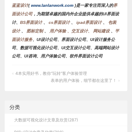
蓝蓝设计
(
www.lanlanwork.com
)是一家专注而深入的
界
面设计公司
，为期望卓越的国内外企业提供卓越的UI界面设
计、
BS界面设计
、
cs界面设计
、
ipad界面设计
、
包装
设计
、
图标定制
、
用户体验 、交互设计、
网站建设
、
平
面设计服务
、
UI
、界面设计公司、
UI
公
设计公司
设计服务
司、数据可视化设计公司、
UI
交互设计公司
、高端网站设计
UI
软件界面设计公司
公司、
咨询、用户体验公司、
«
4本实用好书，教你“玩转”客户体验管理
表单的用户体验，细节都在这里了！
»
分类
大数据可视化设计文章及欣赏(287)