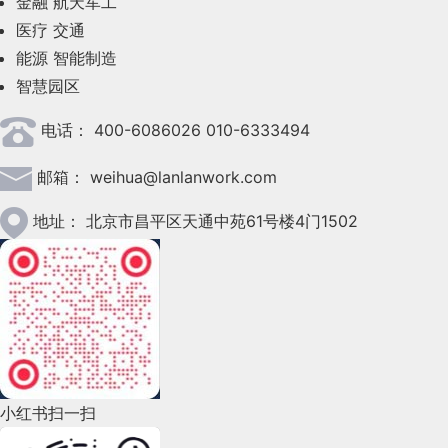
金融
航天军工
2023年6月(58)
医疗
交通
2023年5月(28)
能源
智能制造
智慧园区
2023年4月(47)
电话：
400-6086026 010-6333494
2023年3月(37)
邮箱：
weihua@lanlanwork.com
2023年2月(90)
2023年1月(78)
地址：
北京市昌平区天通中苑61号楼4门1502
2022年12月(45)
2022年11月(69)
2022年10月(51)
2022年9月(135)
小红书扫一扫
2022年8月(60)