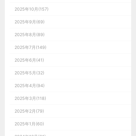
其三，通过 5G、云计算技术支撑大规模用户同时在
最后看几张他的作品包装，版式很简单，左图右文没
高，用户更喜好
用户的决策能力会跟随选项数量的增长而降低，给用
线，提升游戏的可进入性。元宇宙是大规模的参与式
2025年10月(157)
还是拿上面的外卖业务的例子讲，世界杯期间外卖业
有很复杂的包装形式，但是每个作品细节深入人心。
户非常多的选择，约等于没给用户选择。
媒介，交互用户数量将达到亿级。
参考资料：论文《基于眼动的网页对称性和复杂度
务DAU在上涨，是住宅小区和校园的用户因需要熬
2025年9月(69)
s
夜观看球赛，导致宵夜场景的DAU增幅较大，进而
对用户认知的影响的研究》
这些案例完全是强行反推，给套了个「米勒法则」的
2025年8月(89)
其四，通过 AR、VR 等交互技术提升游戏的沉浸
拉动了大盘DAU的增长；如果但看结论本身，不做
03.
苹果实习生Julia Liang
对于信息，用户需要需要阅读（视觉），思考和理解
结论，实属不妥。
感。
定量分析我理解是个合格的业务数据的解读。
                7

（认知），需要点击按钮、操作鼠标和打字（行
2025年7月(149)
1）颜色
那我就来谈谈，我对「米勒法则」的理解以及它在产
三、怎么做这个事
动），在人机工程学中，统称为负荷。即认知（记
2025年6月(41)
品设计中的用途。
苹果设计团队人不多，每年也会招募一些非常优秀有
忆）负荷、视觉负荷、动作负荷，即分别对应用户体
① 对比度
图 6 @由英伟达 Omniverse 的 3D 能力渲染出来的场
通过自己长期以来数据分析的摸索，我逐渐形成了一
潜力的实习生，Julia Liang是美国UC Berkeley大学的
2025年5月(32)
一、「米勒定律」在研究什么
验设计的三个层级，信息/视觉/交互。而负荷所花费
图1：支付成功后引导取货-原型
景和人物
一名女生，目前在苹果实习，可能现在转正了，我们
套业务数据分析的框架思路。共分为四个步骤：
对比度是亮度或颜色的差异，使物体从周围环境中脱
2025年4月(94)
资源从多到少依次为：认知 > 视觉 > 行动。
一起来看看什么样的水平能够进苹果实习。
颖而出，并可能对清晰度产生显着影响。高对比度使
米勒在1956年《心理学评论》刊中的《神奇的数字
相应地，待取货订单展示中需要明确标
                8

2018 年的时候，法国艺术团体 Obvious 就通过“生成
1. 明确问题
视觉元素从背景中脱颖而出，更加引人注目。
7±2：我们处理信息能力的一些限制（The Magical
2025年3月(118)
识取货机器、取货方式、取货时间等信
对抗网络”算法（GAN）创作了一幅名为《爱德蒙·贝
认知负荷，举个例子，看了但不一定懂了。你是否有
Number Seven, Plus or Minus Two: Some Limits on Our
息。
这是这位设计师大学期间设计的海报设计，是一个印
这个环节你要明确数据问题到底是什么。一般情况下
2025年2月(79)
拉米肖像》的作品，在纽约佳士得以 43.25 万美元的
Capacity for Processing Information）》一文中，首次
这么一种体验——刷抖音，虽然很多（信息密度小，
刷海报，虽然很简单，但是里面细节很丰富。
至少要从两个维度描述问题，什么时间，什么指标。
价格拍出，成为第一件进入大型拍卖行的人工智能艺
提出「米勒定律」。
2025年1月(60)
输出效率低），但可以一直刷下去并且刷很久；而看
时间好理解，指标这回事你要根据你的业务拆解到最
术品。
一门 C4D 教学视频，即使就短短十来分钟（信息密