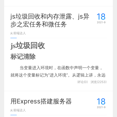
效」专题的设计探索与实践。「屏效」专题探索主要
什么是元宇宙（Metaverse）
元宇宙的技术基础
以「探索」与「实践」相结合的方式展开，将实践过
18
js垃圾回收和内存泄露、js异
Roblox 给出的元宇宙八大要素
程中反复验证有效的设计策略沉淀成设计手册，同步
和很多设计师不一样，项目介绍就是一个简简单单两
步之宏任务和微任务
2021-9
元宇宙初步发展的两种可能性
句话说清楚项目背景，如上图就是介绍苹果Testflight
将部分功能进行工程化，确保可以开箱即用。
VR 设备出货量大增，技术日趋成熟
这款软件是针对苹果开发者发布测试的一款产品。
前端达人
非同质化代币（NFT）
js垃圾回收
比特币（BTC）&以太坊（ETH）
这是他之前负责Facebook个人页面的作品设计，也是
AI 人工智能 ╳元宇宙
标记清除
采用简约的排版和布局。
结语
探索阶段-为谁在何时何地设
当变量进入环境时，在函数中声明一个变量，
计
元宇宙概念引爆资本圈
就将这个变量标记为“进入环境”。从逻辑上讲，永远
用户声音｜不同的故事相似的诉求
不能释放
进入环境的变量
所占用的内存，因为只要执
评论(0)
浏览(2253)
面向内部设计师和终端用户投放的《高屏效诉求》
今年 3 月 10 日，游戏公司 Roblox 通过直接上市的方
行
流进入
相应的环境，就可能会用到它们。而当变量
原文地址：站酷
《中后台产品满意度调研》问卷中认为提高屏效能极
式登陆纽交所，首日股价上升 54.4%，市值超过 400
离开环境时，则将其标记为“离开环境”
作者：牙线y2x
18
用Express搭建服务器
以及苹果TV和iPad等产品的一些UI界面设计，苹果的
亿美元。这是元宇宙的概念首次出现在上市公司的招
大提升用户体验的设计师占 58.14%；认为提升屏效
设计师也并没有我们想的那么轻松，很多官方APP都
引用计数
2021-9
前端达人
股书当中。而在一年前，Roblox 的估值仅为 40 亿美
需要设计，同时还要考虑众多平台的设计和统一。
对体验有提升的终端用户占 50.6%。
转载请注明：学UI网》B端设计：智能销售平台