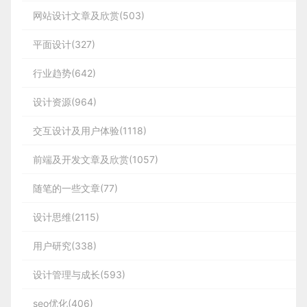
从业者来说，我们可以优先关注空间视觉的表达，在
数据（本节原文链接）
你要足够了解自己业务内所有指标的含义，这里既包
啊，我忘记取货了，我付了钱怎
对：同领域的 Tableau、网易有数、金山、微软表
学习，请扫码蓝小助，报下信息，蓝小助会请您入
网站设计文章及欣赏(503)
                7

虚拟的世界中，人们会首先关注空间中的场景，如何
含业务的核心指标，也包含各个维度的分层分级指
这着实有点硬生生在套理论的味道。
么办？
格；间接竞对：谷歌邮箱、AntD 等的紧凑主题的
群。欢迎您加入噢~~希望得到建议咨询、商务合
低成本快速构建空间场景或许是新的机会。
        4

平面设计(327)
以及在iPad端的一些体验设计，一如既往的苹果风格
标。你不仅要了解他们，还要了解他们之间的关系。
express没有内置的POST请求API，但是有听
        2

取货时：怎么回事，饮料卡在里
作，也请与我们联系。
常规列表（一维表格）
和高级感。
说将
body-parser（详情）
内置到express中
面出不来了，我已经给钱了怎么
行业趋势(642)
        3

经验丰富的大脑看到一个指标的波动，就能联想到有
分享此文一切功德，皆悉回向给文章原作者及众读
了。但是我试了直接使用不了。所以还是直接
办？
可能是什么动作导致的，同时能映射到其他指标上，
设计资源(964)
安装第三方包
图 3 @Mattey
者.
取货后：这瓶饮料好像味道不太
能够快速结合工具进行交叉指标的验证。
交互设计及用户体验(1118)
使用第三方包
body-parser
转自：csdn
对啊，我要退款！
                8

提升创造力
免责声明：蓝蓝设计尊重原作者，文章的版权归原作
3. 好用的工具
通过竞品分析可以发现，数据分析领域的表格留白率
        5

前端及开发文章及欣赏(1057)
基于上述场景我们可以归纳产品要体现
        3

npm i body
-
parser 
他也是iOS9的主设计师，这里想分享一点，用模型机
者。如涉及版权问题，请及时与我们取得联系，我们
普遍较低（信息密度高），尤其是金山和微软的电子
除了技术能力，创造力会是创作者的主要生产力，因
出的场景包括：
的技巧。很多设计师用样机，但是完全看不到界面任
初级的工具能提高获取数据的效率，中级的工具能帮
随笔的一些文章(77)
立即更正或删除。
        4

表格，其次是同类面向数据用户的 Tableau、网易有
为元宇宙会迎来一大波创作浪潮，
设计师
们和艺术家
何细节，样机选择一定要高质量高清，能看清楚设计
助理清分析思路，高阶的工具能帮助决策，但无论是
设计思维(2115)
POUR代表
细节。
app.js
们将在同一个舞台大展身手，而更优质的设计作品更
1. 购买前：用户能够实现
蓝蓝设计
(
www.lanlanwork.com
)是一家专注而深入的
界
数，而谷歌邮箱等工作台常用的常规列表紧凑版本
哪种水平的工具都要符合你自己的业务本身特性以及
具生命力和竞争力。
面设计公司
，为期望卓越的国内外企业提供卓越的UI界面设
连贯下单支付操作
                1

中，留白率和数据领域的电子表格不相上下。
自己分析框架。
用户研究(338)
                9

//1引包
const
 bodyParser
=
require
(
'body-parser'
)
//2
可以理解：数字内容可以轻松地以不同方式
计、
BS界面设计
、
cs界面设计
、
ipad界面设计
、
包装
这个是一款比特币银行的电子钱包设计，区别于其他
进行解释或处理吗？
        6

设计管理与成长(593)
这里有几个问题值得注意：
我之前和数据部门产品同学一起搞过一个异动数据分
设计
、
图标定制
、
用户体验 、交互设计、
网站建设
、
平
钱包设计，在安全性上做的比较精致。
紧凑版的使用场景也常常是面对数据量巨大的信息呈
可操作：数字产品能否轻松自如地进行功能
析工具。这个工具会直接告诉你在某个周期内的所有
面设计服务
图 4 @Artman Studi
seo优化(406)
（1）购买机器点位问题