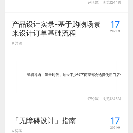
分享此文一切功德，皆悉回向给文章原作者及
一、这是个什么事？
评论(0)
浏览(2449)
本圈。除了号称元宇宙第一股的 Roblox，
同时
02.
又引用其它的
苹果元老设计师Craig Deh
Javascript对象
，这个
DOM
对象
众读者.
Facebook、谷歌、亚马孙、迪士尼等公司也在纷纷布
1、第一个小栗子（发布服
ner
可能会引发
内存泄露
。这个
DOM对象的引用
将
不会
免责声明：蓝蓝设计尊重原作者，文章的版权
                1

局元宇宙；国内市场中，腾讯、网易、字节跳动等互
案例收集｜发现问题，大胆假设
1. 给业务数据分析下个定义
17
务）
Express 中文网
产品设计实录-基于购物场景
在脚本停止的时候
被垃圾回收。要想破坏循环引用，
归原作者。如涉及版权问题，请及时与我们取
联网大厂也已悉数入局这一赛道。进入 2021 年以
纵观 B 端产品界面，发现普遍问题和收录在解决屏
来设计订单基础流程
2021-9
就将
引用DOM元素的对象
赋值为null
业务数据分析这件事下个定义就是对于业务关注的指
得联系，我们立即更正或删除。
后，元宇宙这个赛道似乎突然变得十分火热，不少公
新建
文件，把这段代码写进去，然后
www.js
效问题上实践得比较好的案例，为了逐步突破问题，
Craig Dehner是和Jony lve一个团队设计师，他们一起
标数据的变化进行分析解读。基本上每个做产品或者
涛涛
司纷纷打上布局元宇宙的标签。
2. 闭包
直接
启动服务，然后在浏览器访
node www.js
蓝蓝设计
(
www.lanlanwork.com
)是一家专注而深
选择以数据产品中覆盖率极高的表格为设计切入点，
打造了苹果iOS设计系统，现在在苹果应该11年了，
运营的同学都会经历到，甚至有些公司的商分部门会
问
就可以看到后端返回的
http://localhost:3000
他是在2009年以实习生身份加入苹果的。你现在用的
入的
界面设计公司
，为期望卓越的国内外企业提供卓
在闭包中
引入闭包外部的变量
时，当
闭包结束
通过线上跨产品多端地毯式的体验走查，发现表格三
设立业务经营分析的架构专门做这件事。
啦。
苹果系统就是他参与的，并且是核心设计师。是Cinci
Hello World!
越的UI界面设计、
BS界面设计
、
cs界面设计
、
ipa
时
此对象无法被垃圾回收
个层次的问题：
2021 年 3 月以来的部分相关融资
nnati大学毕业的。
d界面设计
、
包装设计
、
图标定制
、
用户体验 、
const
 express 
=
require
(
'express'
)
const
 app 
=
express
(
编辑导语：流量时代，如今不少线下商家都会选择使用门店小程序
2. 为什么做业务数据分析
3. DOM泄露
交互设计、
网站建设
、
平面设计服务
什么是元宇宙（Metaverse）
很多公司都在做这件事。我在前司的工作有一部分就
当
原有
的
dom被移除
时，
子节点引用
没有被移
他平时也和很多公司进行过项目合作，包括airbnb等
是对业务数据做周维度以及月维度的解读。这件事我
评论(0)
浏览(2453)
前段时间笔者接手了一个自动售货机线
除则无法回收
这样的知名公司。目前定居在旧金山，是一个户外爱
2、前端axios.get请求
元宇宙就是数字世界，Metaverse，即 meta（超越）
大概做了一年多吧，我理解这样的好处至少有以下这
                1

好者。
上购物小程序的项目，花了几天时间设
+universe（宇宙）的结合。元宇宙也可以理解为人类
视觉、交互层在无需理解业务场景和用户目标的情况
4. Timers 计（定）时器泄露
三个。
计小程序端的订单模块，积累了一点设
17
「无障碍设计」指南
发布服务之后就可以用axios请求啦，请求的代
意识中的虚拟世界, 元宇宙不是特指某一款应用或产
下，都较容易发现，属基础问题，但很多「过度留
计心得。
js异步之宏任务
码如下：（但是会有问题，解决方法见
第3节
）
品，它更像是一个概念，通过数字化形态承载的平行
2021-9
更深刻理解业务：
白」的屏效问题往往是信息被组织方式的差异导致的
涛涛