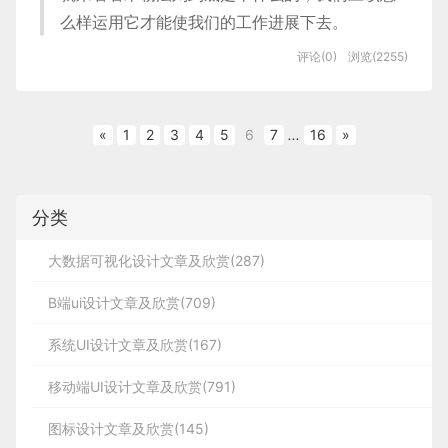
波动的某种规律，如果你知道这背后的原因，你就可
3000端口啦
        1

和电商的订单交易场景最小闭环流程不
执行顺序：
整个作品集的包装遵循了苹果一贯的简约风格，细节
                3

么样运用它才能使我们的工作进展下去。
以“顺势而为”，有针对性的制定产品或者运营策略，
不过在设计阶段实施一些简单的原则就可以改善交互
因为不同字体的同字号实际像素高度会有差异，因此
同（选购商品——直接购买/加入购物车
和动画也处理的非常逼真。
一：先执行所有的同步任务(log)
最终，我们将一直连接元宇宙，扩展我们的视觉、听
4、后端post接口
往往能事半功倍。
和整体用户体验，极限设计可以为所有人带来价值，
评论(0)
浏览(2255)
选择的是字高（即文字垂直高度的视觉大小）而非字
——去购买——填写地址等信息——支
二：执行完毕再去执行第一个宏任务
觉和触觉，将数字项目融入物理世界，或者随时进入
我们称之为“包容性设计”。
付——等待收货），自动售货机线上购
号或字行高，决定留白的两个重要因子是字高和表格
二、理想状态
三：执行第一个宏任务时，先看有没有需要执
完全身临其境的 3D 环境。该系列技术统称为扩展现
app
.
post
(
'/post'
,
(
req
,
 res
)
=>
{
 console
.
log
(
JSON
.
stringify
(
r
说到「米勒法则」（Miller’s law），你可能不太熟
同时他作品集还有lyft打车应用，这个应用相当于美国
买流程如下：
一、什么是包容性设计？
行高，以次推演，界面元素和元素间距的留白关系，
行的‘微任务，如果有就执行，没有就执行‘宏任务’
«
1
2
3
4
5
6
7
...
16
»
实（XR）。
悉，因为它更多是被称作「7±2法则」，还有一个有
                5

的滴滴。他主要和他们负责
UI设计
和动画设计，以及
探究在视觉层怎样的留白率能保证甚至提升屏效。
1. 业务数据分析工作的理想状态
选购商品——加入购物车（自动售货机
趣的叫法——神奇数字7±2（The Magical Number
最早的概念海报。
包容性设计考虑了尽可能多的人的需求和能力，而不
        2

5、前端axios.post请求
                4

1. 元宇宙在当下对创作者们的挑战
没有这一环节）——支付——取货 。
Seven, Plus or Minus Two）。
仅仅是针对残疾人。它认识到我们的需求会随着时间
在前司做了一年多的业务数据解读，逐渐发现要想做
分类
        1

和环境的变化而变化，因此它会预测错误，挣扎和不
好业务数据解读这件事，至少需要三个层面的建设。
 axios
.
post
(
`
http://localhost:3000/post
`
,
"向后端发送的数据
梳理整个购买流程，可能会出现以下场
这个法则阐述的是：人类的大脑短期记忆存在上限，
打车页面设计，整个打车处理的动效非常逼真和真
同的交互方式。它的目的是在问题发生之前解决问
这个三个层面相辅相成，一起构成了一个清晰的业务
大数据可视化设计文章及欣赏(287)
景：
最多可以记忆大约7±2，即5~9个信息团。
实，流程也非常顺畅。
图 2 @Link Li
题，提高标准并改变良好产品设计的标准。
数据解读的理想状态。
B端ui设计文章及欣赏(709)
以数据产品中的表格为例，通过直接和间接竞对的方
                6

购买前：我要买楼下售货机的某
说起来这个法则还算简单，但我看见网络上许多讲解
这样你在前端就可以向后端发送请求信息，后端
包容的用户界面是善解人意，有意识且可访问的。年
式，分别从数据的查阅（视觉）、分析（交互）维度
关注空间场景
2. 经验丰富的大脑
个饮料，在小程序上了买等会下
关于「米勒法则」在UI设计中用法的文章，都是在
        3

系统UI设计文章及欣赏(167)
接收并验证之后再把数据返回给前端就好了。
        1

龄、性别、教育程度，财富和能力等不同特征，在不
进行功能点和设计细节上的比对，来看看优秀产品是
去吃饭的时候取；
反复例举类似以下案例：
移动端UI设计文章及欣赏(791)
但是，这样还是会有点问题，
解决。
整个动效非常细腻，路障的设计，周围的人的设计，
大脑核心在做判断，这个判断本身需要你足够的了解
同环境中生活或工作，获得技术水平不同的不同人群
第6节
        2

元宇宙对接物理世界最后的挑战在于人的感官体验，
如何解决屏效问题。
支付成功后：唉，我在小程序买
以及拐弯场景等等非常逼真，同时也能感觉到智能科
蓝蓝设计建立了UI设计分享群，每天会分享国内外的
自己的业务。
可以舒适地使用它。我们将使用POUR作为在用户与
网页的导航菜单往往不会多余9项；金刚区往往一行
我们的视觉、听觉和触觉都需要得到反馈，对于创作
图标设计文章及欣赏(145)
了之后，去哪儿怎么取货啊？
6、
在express中获取post请求
直接竞对：内部用户口碑较好的产品 A、B外界竞
技的感觉。
一些优秀设计，如果有兴趣的话，可以进入一起成长
界面之间创建简单、轻松、快速交互的参考。
只会有5个等案例。