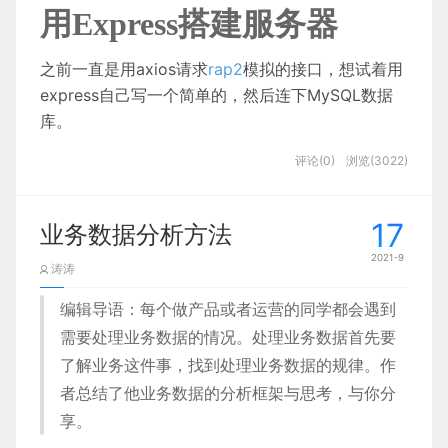
元。
就是
跟踪记录
每个值
被引用的次数
。当声明了
用Express搭建服务器
蓝蓝设计建立了UI设计分享群，每天会分享国
一个变量并将一个引用值赋给该变量时，则这个值的
内外的一些优秀设计，如果有兴趣的话，可以
引用次数为1。如果同一个值又被赋值给另一个变
之前一直是用axios请求
rap2
模拟的接口，想试着用
进入一起成长学习，请扫码蓝小助，报下信
量，则该值的引用次数加1。相反，如果这个值引用
express自己写一个简单的，然后连下MySQL数据
“4 月份，Roblox 还入选了美国《时
息，蓝小助会请您入群。欢迎您加入噢~~希望
的变量又取得了另外一个值，则这个值的引用次数减
库。
代》杂志的先驱企业榜单，5 月，JP
外部知乎上针对《Ant Design 4.0 设计价值观》的
得到建议咨询、商务合作，也请与我们联系。
在职期间主导的iTunes产品设计，这些作品集虽然有
1。当这个值的引用次数变成 0 时，则说明没有办法
Morgan 评级报告首次覆盖 roblox，首
0、准备工作
评论(0)
浏览(3022)
13 条反馈里，其中就有 2 点提到关键字「效率」。
点老，但是设计师作品集的包装上还是有很多值得我
再访问这个值了，因此就可以将其
占用的内存空间回
次评级为增持，最新目标价为 85.00
们学习的，没有太多花里胡哨的东西，主要是在板式
收
、当下次再运行时，它就会释放引用次数为 0 的
美元；LightShed partners 授予
上凸显设计功底。
安装node
17
业务数据分析方法
值所占用的内存
roblox“买入”评级，目标价 85.00 美
初始化项目：新建一个文件夹，在里面
2021-9
元；morgan stanley 维持 roblox 评级为
内存泄漏：
涛涛
npm init 
-
y 
增持，最新目标价为 87.00 美元；6
编辑导语：每个做产品或者运营的同学都会遇到
通过了解不同用户和产品类型发现，不同的用户在工
不用的内存，没有及时释放，就叫做内存泄漏
月，Truist Securities 维持 roblox 评级
所以从这个设计作品包装中，我们其实可以学习到，
需要处理业务数据的情况。处理业务数据首先要
作场景的产品使用中有着相似的特征：
为买入，最新目标价为 103.00 美
今天一个作品集并不是一定要放很多套路化推导，好
js中的内存泄漏：
安装express
了解业务这件事，找到处理业务数据的规律。作
元。”
的作品你不需要说话，随便看看设计细节都能被认
者总结了他业务数据的分析框架与思考，与你分
npm install express 
                1

可。
1. 循环引用
享。
后续，随着 Roblox 的上涨，元宇宙的概念引爆了资
a
一个
DOM对象
被一个
Javascript对象引
用，