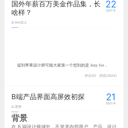
22
国外年薪百万美金作品集，长
啥样？
2021-9
seo达人
提到苹果设计师可能大家第一个想到的是 Jony Ive，
那除了 Jony Ive 苹果还有很多优秀的设计师，只不过
评论(0)
浏览(2624)
他们比较神秘，也很少在社交网络上抛头露面，但是
我也通过一些渠道关注到他们个人，那么今天一起来
看看这些大神作品。有很多值得我们学习的地方。
21
B端产品界面高屏效初探
2021-9
涛涛
背景
a
01.
苹果iTunes主设计师Ryan F
在 B 端设计领域中，不管是内部用户、产品、设计