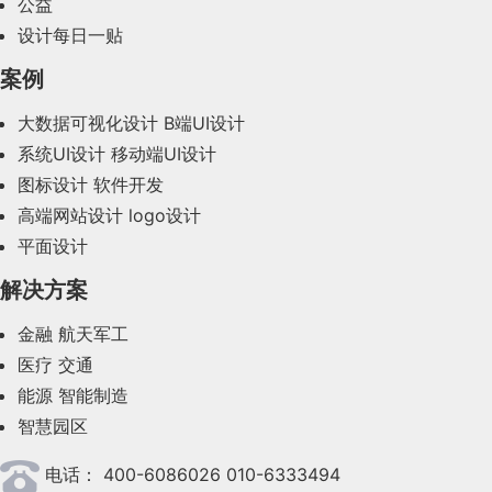
公益
2024年1月(44)
避免在背景或较大表面上使用鲜艳的颜色。请勿在文
其中，并且做了很多调研的工作。
么到底该怎么证明，还拿外卖业务举例，我的假设是
的趣味感，比如苹果官网，信息量极少、图版率高带
设计每日一贴
所以得出了“人的大脑在短期记忆中最多可以记住大
本上或文本附近使用鲜艳的颜色，以免干扰文本。
学生放假导致的外卖业务DAU增长，如果要验证这
Decentraland 和 Cryptovoxels 等基于区块链的虚拟世
2023年12月(47)
来极具艺术的视觉体验、进而吸引用户愿意跟随屏幕
约7±2个信息团”的结论。
案例
图2：待取货订单强调取货信息-原型
一点的话，我可以从DAU的年龄分层以及浏览地点
界是下一个前沿领域，它们是社交网络、游戏、商业
滚动渐进式接受信息，而 B 端应用因为是专业使
如果品牌要求特定的高亮度颜色，请尝试建议使用饱
2023年11月(41)
两个维度进行验证，如果是年龄分层中20岁左右的住
和创造力的混合体。他们也是元宇宙的聚会场所。
但因为该实验与文章不属于正式的科研研究和论文，
大数据可视化设计
B端UI设计
和或较深的颜色。如果你绝对必须使用明亮的颜色，
用，首先认知方面随着员工的专业度提高而降低，因
3. 遇到异常情况时，产品
宅场景的DAU增长较大，那你的假设至少逻辑上是
所以后来的科研学者又对“人类短期记忆上限”进行了
系统UI设计
移动端UI设计
是一位UX思维非常强的，作品集有大量设计分析和思
2023年10月(14)
则应将其用于突出显示动作的方法最小化，并将其与
此可以通过提高视觉负担，来降低行动负担，进而减
没问题的。
考的过程。
设计能够快速帮助用户解
更多的实验研究，最后形成了很多种学说。
图标设计
软件开发
较深的色相搭配以达到平衡和高对比度。
2023年9月(27)
少操作用时，当然最佳情况是三个维度能整体降低负
高端网站设计
logo设计
图 10 @Cryptovoxels
决问题
如果有问题，你就要再回到经验假设这一层，重复这
有坚持7±2的守旧派；有认为最佳短期记忆信息团为
担，让总负担降低，就需要更多设计巧思了。
平面设计
专家提示：任何含有超过50％黄色的颜色都会自然反
2023年8月(88)
个循环。
4±1的创新派；也有认为“人类的最佳短期记忆不应
一些落地方案的设计，在他这套作品集里面我看到了
每一笔订单都可能出现异常情况，比如
射更多的光。这意味着黄色，橙色，绿色和蓝绿色是
那么，究竟什么是基于区块链的虚拟世界？
解决方案
很多和我们国内作品集不一样的地方，设计师在发现
2023年7月(62)
该被束缚于一个固定数值区间”的不站队派。
用户去取货的时候发现机器卡货了，或
高风险颜色，应谨慎使用。
Decentraland 和 Cryptovoxels 都是使用以太坊区块链
问题解决问题思路上很闭环，并没有很虚的套模块。
4. 信息补齐
者取货之后发现商品过期了等等，一些
金融
航天军工
2023年6月(58)
构建的用户拥有的平台（世界）。用户通过购买稀缺
确实 NN/g 尼尔森诺曼集团也说过，用户的短期记忆
③ 色盲
出货失败的情况系统会自动退款，但一
a
医疗
交通
的土地 NFT 来拥有世界的一部分。由于世界上的土
当你做了前三个环节之后，还没能把事情说明白时，
能力存在较大的个体差异，前25%的人群比尾部25%
2023年5月(28)
些系统无法识别是否出货失败的情况，
能源
智能制造
04.
最后
面向内部设计师和终端用户投放的《高屏效诉求调
地由 NFT 表示，这意味着每个地块都是独一无二
你要尽可能补齐信息，当然也不是盲目补齐，而是从
的人群会好大约2.4倍。
色盲是无法区分特定颜色（通常是红色和绿色，偶尔
需要用户手动申请退款。
智慧园区
2023年4月(47)
的，并且可以轻松跟踪所有权。
人、场景、事件任何一个因素往外了解。同样需要你
研》预设解决方案中，设计师常用的 Top 3 做法
是蓝色）的一种，它比你想象的要常见。
但不论怎么说，这些实验都明确表明了：人的短期记
今天分享的几个苹果设计师作品集，主要帮大家打开
足够了解业务。
接下来我们就开始从订单交易框架搭建
为：【信息层】隐藏不必要信息、【视觉层】提高布
电话：
400-6086026 010-6333494
2023年3月(37)
眼界，好的作品集不一定要有很多流程很多套路，只
忆存在上限，
只是对具体能记住的信息团数量存在分