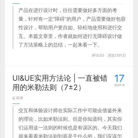
（marcroTask）和微任务
宇宙，并且我们一定要明确，元宇宙并不仅是游戏，
 axios
.
get
(
'http://localhost:3000'
)
.
then
(
(
res
)
=>
{
 conso
今天我结合自身经验，基于用户场景的
「过度留白」。
这个好处是对于个人而言。之前的公司有个不成文的
（microTask）
产品在进行设计时，往往需要做好多方面的考
他的代表作有很多，最出名的就是siri，从0到1构建了
只是游戏是目前最佳形态的载体。
带入来给大家分享自动售货机线上订单
综上我们提出假设：为提高屏效，可从视觉、交互、
规定是每个新入职的同学会写业务数据月报。好多同
siri的设计生态，虽然目前我觉得siri还是不够聪明和
量，针对有一定“障碍”的用户，产品需要做好包容
交易模块的设计规则，也记录一下这次
宏任务包括：setTimeout、 setInterval、
智能，但是在设计层面，还是无可挑剔，特别是动效
                2

学挺抵触这件事的。的确那么大的业务，刚入职的同
性设计，帮助用户更自如、轻松地使用和进行交
信息三个层次解决
项目经历。主要有两个部分：
的设计。
Ajax 和 DOM事件
3、前端axios.get请求的跨域
学写这个业务数据解读的确是有些困难，
互。本篇文章里，作者就如何进行无障碍设计做
视觉层为提高信息查阅速度，可以通过提高信息密
图 1 @READY PLAYER ONE
                1

微任务：Promise、 async/await
问题
了方法策略上的总结，一起来看一下。
基于用户购物场景的订单交易需
度；交互层为提高操作速度，可以缩短当前手势到
但是，我也发现好多同学做过一次数据分析，基本上
微任务
比
宏任务
的执行时间要
早
求
评论(0)
浏览(2912)
他也参与了airbnb的设计，合作过很多知名项目，不
通过虚拟增强的物理现实，呈现收敛性和物理持久性
目标之间的距离；信息层为提高信息被理解的速
对于业务就有了一层更清晰的认知。
你知道吗？视力、听力和行动能力完全健康的人，可
第2节
介绍了如何用axios请求后台服务，但是
异步和单线程
知道是官方合作还是个人项目合作。
从订单状态开始构建整体订单逻
特征的，基于未来互联网，具有链接感知和共享特征
以轻松地读写，可以有效执行多任务，并且始终可以
度，可以通过重组织等方式。
在本地访问上面的
，如果不
http://localhost:3000
及时感知线上问题：这个是观测数据比较最重要的原
辑框架
的 3D 虚拟空间（由 AR，VR，3D 等技术支持），
17
正常工作的人约占总人口的50％？其余的人都是戴着
UI&UE实用方法论 | 一直被错
异步
和
单线程
是
相辅相成
的，
js
是一门
单线程
                3

基于假设，我们进行了进一步的桌面研究，查阅论文
是同一端口的话会出现跨域不能请求的问题。解
因之一吧，很多时候组织庞大以后，很难通过体感感
它的本质是：平行宇宙。简单来说，就是现实世界
眼镜或有色盲，手腕或耳朵受伤，生活在嘈杂的环境
一、基于用户场景的订
脚本语言，所以需要
用的米勒法则（7±2）
异步来辅助
2021-9
决方法是在
文件中加上下面这段：
www.js
等书籍，寻找设计理论的验证和指导。
知线上的问题，这个时候数据是能够在一定程度上反
的“人造映射版”，我们在虚拟世界中与一个全新的身
                2

中或网络信号质量差，忙碌或忙碌中，阅读障碍或有
单交易需求
馈业务问题的，通过数据可以快速找到问题侦查方
涛涛
事件循环
份一一对应，并且不会间断地“生活下去”。——以上
注意力障碍等。
//加了这句之后就可以跨域请求了？？？
 app
.
use
(
functio
向。
竞品分析｜寻找实践证据，谨慎验证
是维基百科对元宇宙的描述。
在设计订单模块之前，我们首先需要了
交互和体验设计师在实际工作中可能会借鉴外来
他帮助airbnb打造了搜索租房以及选房页面的体验，
同步
进入
主线程
，
异步
进入
任务队列，
主线程
这意味着大约一半的用户可能很难使用我们的产品或
我们知道视觉上界面留白过多（过疏会增加滚屏成
解用户的购物场景。我们的支付宝小程
的理论，比如米勒法则。但是你知道吗，其实你
应该是从交互视觉到动效完成了整体的体验升级。
发现业务规律找到机会点：这个好处一定是最重要
内的任务执行完毕为空，就去任务队列读取对应的函
浏览我们的网站。因此，我们可能错过了提高用户满
序同时接入了自动售货机和智能货柜。
们运用这一法则的时候也是有误区的。今天我们
本，过密因易串行而影响阅读效率），以表格「行
                4

的，如果你长期观察数据波动，你就一定会找到数据
数，进入主线程执行
这样你就可以在本地其他端口的项目上访问
意度并扩大受众范围的机会。
就来看看米勒法则到底是干什么的，我们应该怎
元宇宙与真实世界的关系
高」为例，探索各表格在字号、字高和行高的关系，