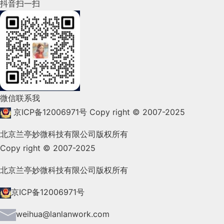
2022年4月(86)
抖音扫一扫
将图标与文本一起使用可传达成功或失败的
获取丰厚的回报。
文章来源：人人都是产品经理 作者：
用户的购物车中。
喵喵产品观
顺序性
：订单状态需要按照一定
信息；
2022年3月(119)
分享此文一切功德，皆悉回向给文章原作者及众读
的规则，从前之后顺序发生，不
这样可以让计算机承担记住晦涩代码的负担（交互
使用纹理或图案作为图表；
Roblox 给出的元宇宙八大要素
者.
能跳跃，不能逆向。
2022年2月(53)
侧）。
为按钮或明显的通知使用清晰的视觉样式，
基于以上的总结，对产品进行优化。下面以一个简单
特殊性
：订单状态包容异常情
免责声明：蓝蓝设计尊重原作者，文章的版权归原作
身份：拥有一个虚拟身份，无论与现实身份有没有相
2022年1月(99)
针对焦点或活动状态使用不同的字体样式。
案例进行设计策略的解读。一位运营同学想对比 A、
③ 在用户可能需要帮助的场景显示“用户帮助”功
况，在顺序的过程中都可能因为
者。如涉及版权问题，请及时与我们取得联系，我们
关性。
能，这样他们就不必前往单独的帮助功能区去记步
一些操作随时进入异常态。
B 两不同人群在相同维度（白领-有信用卡）下的人
2021年12月(105)
2）版式
立即更正或删除。
骤，然后再回来解决手头的问题。（交互侧）
微信联系我
可扩展性
：订单状态可以随着业
数差异，寻找运营机会点。
朋友：在元宇宙中拥有朋友，可以社交，无论在现实
2021年11月(83)
① 字体选择
蓝蓝设计
(
www.lanlanwork.com
)是一家专注而深入的
界
京ICP备12006971号
Copy right © 2007-2025
务场景的需要添加，但一般不会
生活中是否认识。
你会发现，实际上专业团队对「米勒法则」的理解，
面设计公司
，为期望卓越的国内外企业提供卓越的UI界面设
2021年10月(101)
删减。这样会影响历史数据。
通信是每个数字产品的首要目标，可以借助印刷术及
如下表格经过高屏效策略优化前后对比图，优化前相
北京兰亭妙微科技有限公司版权所有
基本都在于如何解决“人的短期记忆上限”问题，并没
计、
BS界面设计
、
cs界面设计
、
ipad界面设计
、
包装
分享此文一切功德，皆悉回向给文章原作者及
其正确应用来实现。内容应清晰易读，这意味着易于
Copy right © 2007-2025
沉浸感：能够沉浸在元宇宙的体验当中，忽略其他的
2021年9月(153)
有去纠结，到底是7±2，还是4±1？
同维度下不同人群数量的对比需要视线来回跳动比
自动售货机小程序的订单设计的订单状
设计
、
图标定制
、
用户体验 、交互设计、
网站建设
、
平
众读者.
识别和解释，轻松阅读和处理。
一切。
态：
对，而优化后的表格内容，更符合用户看差异场景下
面设计服务
2021年8月(147)
北京兰亭妙微科技有限公司版权所有
并且我在 NN/g 团队每一条设计指南的后面都标注了
免责声明：蓝蓝设计尊重原作者，文章的版权
分析目的数据查阅，视线锁定相同维度，即可快速比
该条指南作用的侧重向，发现大多都体现在交互侧。
归原作者。如涉及版权问题，请及时与我们取
待取货
：用户支付完成之后，需
2021年7月(149)
低延迟：元宇宙中的一切都是同步发生的，没有异步
京ICP备12006971号
对数值大小。
得联系，我们立即更正或删除。
要在几小时内去线下取货，因此
性或延迟性。
因为「米勒法则」研究的是人的短期记忆极限，在视
2021年6月(157)
weihua@lanlanwork.com
在用户取货之前订单状态为待取
觉表现层其实很少会运用到。
蓝蓝设计
(
www.lanlanwork.com
)是一家专注而深