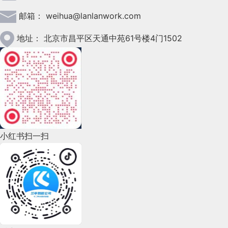
开始详细讲下如何设计自动售货机线上
局紧凑度、【交互层】减少点击跳转。
需要在作品里面能体现你的思考，你的视觉表现力即
比如点评app是个地方性比较强的应用，某个城市的
歧。
邮箱：
weihua@lanlanwork.com
2023年2月(90)
图 11 @Decentraland
购买的交易流程。
可。好的作品本身就会说话，切忌为了追求形式化而
占比会很重，如果以上三个环节仍无法定位数据问题
用错力。
基于这个结论，我们在设计产品时，该如何加以运用
2023年1月(78)
地址：
北京市昌平区天通中苑61号楼4门1502
二、构建整体订单逻辑
时，那你可以了解某个城市发生了什么，有没有可能
Decentraland 是一个 3D 空间，您可以在其中构建虚
呢？
框架
是这个城市的某个因素造成的，以及怎么验证。
原文地址：我们的设计日记（公众号）
2022年12月(45)
拟世界、玩游戏、探索充满 NFT 艺术的博物馆、参
二、在人机交互中的运用
四、最后
作者：sky
加现场音乐会等。如果您安装了 MetaMask 扩展程
订单交易最基础的部分是交易流程，从
2022年11月(69)
序，它可以在标准的 Web 浏览器中运行以访问加密
实践阶段-如何设计
设计最小闭环开始，逐渐往最小闭环里
NN/g 尼尔森诺曼集团基于「米勒法则」，提出了以
业务数据分析这个事核心是你得了解业务，我更多说
2022年10月(51)
货币和 NFT 功能。您可以买卖房产，为艺术画廊创
补充交易流程。订单模块的核心分为两
通过以上的探索，我们可以确定的是，B 端产品面向
下几则设计指南参考：
转载请注明：学UI网》国外 百万美金作品集。长啥
的是一些方法论的框架和思考，一定不能照搬，要结
作和出售虚拟艺术品，或者建造世界。有几家公司已
块：
2022年9月(135)
样？
专业人员的工作界面设计中，提高屏效可从视觉、交
合业务本身的特性使用。
经在 Decentraland 投资了土地，其中一些公司可能愿
① 响应时间必须足够快，以便用户在等待下一页加
小红书扫一扫
互、信息三个层次进行，视觉层-高密度，即提高屏
2022年8月(60)
意支付熟练的建筑商来开发它。
载时不会忘记他们正在做什么（体验侧）。
1. 订单状态
蓝蓝设计建立了UI设计分享群，每天会分享国
幕信息密度；交互层-低跳转，通过减少页面跳转、
专家提示：不要仅仅依靠颜色；颜色不应该是传达重
2022年7月(111)
蓝蓝设计建立了UI设计分享群，每天会分享国内外的
② 更改访问链接的颜色，以便用户不会忘记他们已
内外的一些优秀设计，如果有兴趣的话，可以
订单状态是定义订单将按照哪几个步骤
手势与常用操作的距离等；信息层-有效性，通过重
要信息的唯一方法。您可以执行以下操作：
一些优秀设计，如果有兴趣的话，可以进入一起成长
经单击过哪里（UI+交互侧）。
2022年6月(162)
进入一起成长学习，请扫码蓝小助，报下信
进行的依据，就像我们人的生命周期一
组织或辅助信息帮助用户理解，甚至提供帮助手册等
图 12 @Decentraland
学习，请扫码ben_lanlan，报下信息，会请您入群。
使用下划线表示链接和斜体，或使用粗体突
息，蓝小助会请您入群。欢迎您加入噢~~希望
样，有婴儿期、少年期、中年期、老年
以提高用户专业能力。
2022年5月(143)
欢迎您加入噢~~希望得到建议咨询、商务合作，也
不要让用户去记优惠券代码，而是该将优惠信息置入
出显示文本；
得到建议咨询、商务合作，也请与我们联系。
期。订单状态具有几个特点：
3D 场景设计师也能够通过为元宇宙设计场景体验而
请与我们联系。
短信或邮件中的链接，通过链接自动将优惠券转移到