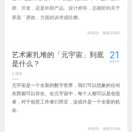
arina
师、开发，还是外部产品、设计师等，总能听到关于
界面「屏效」方面的诉求或吐槽。
Ryan Farina之前主要负责iTunes还有苹果开发者产品
评论(0)
浏览(2293)
的设计，以及苹果TV的设计。也在Facebook和ins担任
过UX设计师，是一位摄影爱好者，平时特别喜欢摄影
21
艺术家扎堆的「元宇宙」到底
和足球，除了twitter好像没有其他的社交账号。
「屏效」狭义理解是「界面过度留白」；广义理解，
是什么？
2021-9
「屏效」源自谐音“坪效”，指的是每坪的面积可以产
涛涛
出多少营业额(营业额/专柜所占总坪数）。而「屏
元宇宙是一个全新的数字世界，我们可以想象的任何
Twitter上的账号也主要分享生活为主，很少去分享设
效」对于界面而言可以指屏幕单位时间、单位面积内
东西都可以存在。在元宇宙中，每个人都可以是创造
计相关。个人作品博客也目前主要分享摄影作品为
的信息可以带来多少商业效益/效率提升。
者，对于创意工作者们而言，这或许是一个全新的机
主。
会。
为了探索在 B 端产品中用户为何对「界面过度留
Ryan Farina的作品集非常简单，标准的苹果风，直接
白」或「屏效」问题如此敏感，于是我们展开了「屏
元宇宙概念引爆资本圈
评论(0)
浏览(5149)
首页封面放了几个效果图作为背景。