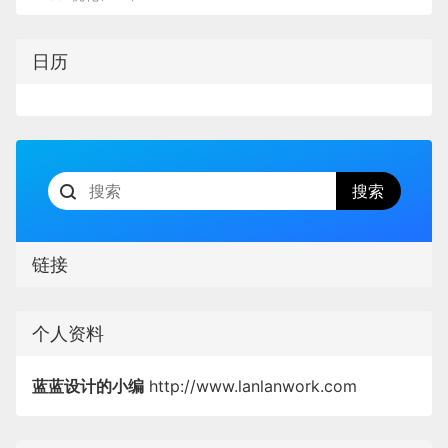
现，通过切换紧凑主题，提升信息的快速浏览，而这
和控制？
的数据维度的变化，并计算出每个数据维度的对于整
至此使用express搭建的简易服务器就好了，后
                1

也非常适合数据分析场景中巨大的数据量呈现。因此
体业务数据变化的贡献率。到后期还是发挥很大的作
可以理解：用户可以理解界面的功能和内部
虽然能够在购买页手动选择要购买的机
拓宽技能拓展知识面
电子钱包开锁界面非常的酷，不像传统的输入密码打
续可以再连接数据库进行增删查改。
日历
用的。
我们的产品在留白率的提升空间极大，而在实际案例
信息吗？
器点位，但是为了让用户的操作成本降
开那样，而是非常逼真的方式，像打开保险箱一样的
                10

因为「米勒法则」研究的是人类大脑的短期记忆量，
方式。
到最低，满足用户“懒”的心里，我们需要
实践中，也已经将表格行高优化至 30px，克制的使
健壮性：数字产品是否与不同的辅助技术和
创作者们需要关注许多新的学科内容还有拓宽自身技
转载整合自（文中链接） 参考链接：
不过这都是在我们吃透了自己业务每个指标代表什么
而导航菜单、金刚区这些场景，是侧重用户识别，而
能够尽可能准确判断用户最可能去取货
设备兼容？
用留白。
能，而不仅仅只局限在眼前所见，元宇宙要构建的是
Express 中文网
意思以及摸透自己业务本身的分析框架的基础上做的
不是侧重用户记忆。
的机器的点位，用户可以不用手动选择
在express中获取post请求数据（原文链接）
整个世界整个社会，而不是某一个产品某一个系统。
二、设计师如何提供帮助
产品化工具，如果盲目就投入工具建设，应该结果是
整体设计区别于其他的比特币钱包，运用黑色的设
自己想要购买的机器。这里的购买首页
body-parser（详情）
试想你作为用户的时候，你会去记导航菜单的名称
除此外，竞品其他层次的设计也做了比对，总结来看
得不偿失的。
计，非常酷，同时页面很多地方都体现出了安全感，
                2

点位显示的一期逻辑是：
吗，哪怕是短暂地记下来（就像我们记短信中的验证
作为设计师，我们当然不能控制以上所有要求都能做
让用户放心。
整体设计做法：高密度、少屏数、少留白等。
码，然后到另一个应用中输入的场景一样，短暂地记
到。但是我们应该承认，人们遇到的许多可访问性问
图 5 @Anatolii Babii
                11

4. 丰富的信息感知
对于有过订单记录的用户（定义
链接
住）？
题是由设计阶段未做过的决定引起的。
为老用户），购买首页展示用户
文字陷阱：中英文字高不等于字号
这个层面不难理解，或者说数据分析本身就是个甄别
转换思维方式
上一次购买的机器点位；
我想大部分的人在这些场景中，应该都是所见所得、
因此，设计师有很多机会可以有所作为。仅通过做出
信息的过程，你需要建立你自己数据特征与内外部之
个人资料
早期的苹果TV引导页面，以及苹果系统登录激活的页
对于没有过订单记录的用户（定
过眼云烟的吧。
更明智的设计决策，我们就可以影响（改进或协助）
间的信息逻辑，拿外卖举例，世界杯期间的外卖业务
举个容易犯错的竞品参考是，谷歌在紧凑版主题下字
设计师们需要关注的不仅仅是用户，而是所有的玩家
面都是这位设计师做的，真的是苹果元老级别的设计
                3

义为新用户），购买首页展示离
四种经验。
的DAU在上涨，那么你首先要知道世界杯正在发生
蓝蓝设计的小编
http://www.lanlanwork.com
蓝蓝设计建立了UI设计分享群，每天会分享国内外的
号 12px，列表行高是 28px，但在 AntD Table 中
师。
——元宇宙中的所有人。这就需要转换思维，如何更
并且“导航菜单的设计旨在用户识别而不是用户记
用户地理位置最近的机器点位。
这个事，否则也就别谈验证世界杯与业务数据之间关
一些优秀设计，如果有兴趣的话，可以进入一起成长
                12

同样的 12px 和列表行高 28px 就会发现非常拥挤，
合理、更高效、更便捷、更自由、更美观、更具象、
忆”这个观点，在UX研究咨询公司 Nielsen Norman
视觉体验：这包括形状、颜色、对比、文本
系的问题了。
学习，请扫码蓝小助，报下信息，蓝小助会请您入
（2）是否能够添加商品到购物车？