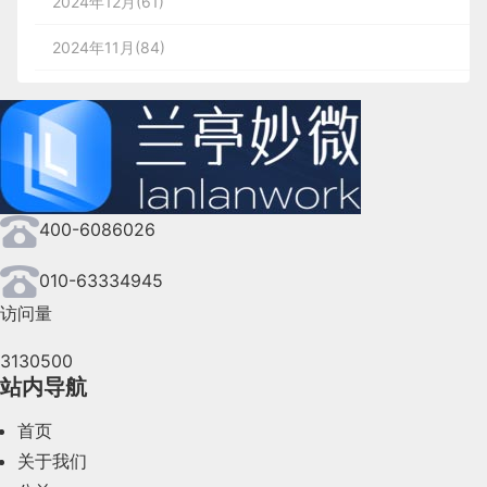
小的单位，比如订单量异动了，至少要明白是DAU
2024年12月(61)
但该文只算是一篇阐述学术观点的文章，不算严格意
平时一些手绘设计，会画一些自己学会的东西。看的
度大，输出效率高），但是却要看上半天。因为刷短
在异动，还是转化率在异动，还是都在异动；
义上的论文。
                9

出来是一位热爱生活的设计师。
2024年11月(84)
专家提示：纯粹的＃000000黑白色会给眼睛带来强烈
视频时，你的输入效率远高于作者的输出效率，而看
图 7 @人工智能艺术品：《爱德蒙·贝拉米肖像》
2. 经验假设
的对比度，甚至会影响阅读障碍者。这就是为什么我
2024年10月(167)
一门 C4D 教学视频时，你的输入效率远低于作者的
们倾向于避免使用它，而是选择深灰色的原因。
大学也经常接一些私活项目，貌似还给中国一个律师
输出效率。可是，输出效率是客观的，输入效率是主
另一种 AI 会更为智能，比如微软小冰，经过 22 个
2024年9月(144)
这个环节是经验输出，你要平常的时候足够了解业
网做过LOGO设计。
观的。如果输出效率很高，你可以通过提高自己的输
月学习人类绘画之后的作品甚至能够得到央美老师的
务，了解用户，并通过不断的数据分析或者各种信息
② 亮度
2024年8月(164)
肯定，面对这样的人工智能，创作者可能需要思考的
对于数据异动做出合理假设。
入效率（比如让自己成为 C4D 专家）来跟上作者，
亮度描述从光源发出的照明水平或从表面反射的光
400-6086026
是如何利用如此强大的技术为元宇宙带来更为丰富和
2024年7月(107)
从而变强；否则输出效率很低（信息质量低），你的
这是他平时的一些LOGO设计，红十字会的一些公益
比如你是外卖业务，你明确问题是7月份～8月份外卖
量。明亮的颜色反射更多的光线，并会干扰我们阅读
精彩的内容，探索一些规则上的玩法上的东西。
设计。
输入效率很高（很专业），信息于你而言都是无效
2024年6月(63)
010-63334945
业务DAU在增加，那这个时候我会想到可能是学生
和处理信息的能力。
米勒在文中引用了实验者记忆变化音调的实验，发现
的。
访问量
放假导致依赖外卖解决用餐需求的场景增多（因为学
2024年5月(73)
人们在短时间内可以很好地记忆并复述5~6位的信
校有食堂）。无论如何这个环节你要根据信息或者经
在校期间的一些学校校徽探索，可以看出设计师虽然
图 8 @小冰在接收了“自由”和“束缚”两个刺激源后
3130500
息，随着收到的信息位数增多，记忆出错的概率也在
2024年4月(44)
验对于数据异动做出合理解释，再进行下一步。
设计作品没有那么商业，或者很强技法，但是在设计
假设负荷总量不变的情况下，那么以上三类场景界面
站内导航
创作的作品
不断增加。
创意表达上还是有很多天赋。
需要对用户负担分配大致如下，官网品宣类需要低认
2024年3月(50)
首页
3. 证明假设
但因为实验者存在个体差异，最终的信息记忆量基本
知成本，低视觉负担，视觉要求高，用户才会被吸引
2024年2月(58)
关于我们
都能在该基础上再浮动2~3位。
过来阅读，甚至酷炫的交互更能增加互动体验而带来
图 9 @当输入“在人类讨厌你之前，你就自己消失”
这个环节你要证明你的假设，如果你的假设成立，那
另外一个APP设计，从作品集中看出应该是全程参与