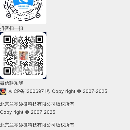
                }

id
: 
1
,

交互设计、
网站建设
、
平面设计服务
2022年6月(162)
型：String】
        23

3 descriptor 属性描述 => 加的这个属性有什么样的
2022年5月(143)
风格
name
: 
"name1"
,

特性【类型：Object】
2022年4月(86)
抖音扫一扫
分享此文一切功德，皆悉回向给文章原作者及
纵观常见的金刚区图标，通常不外乎四种样式：线
descriptor 属性描述
条、形状、2D、3D、仿真。
众读者.
2022年3月(119)
                },

const
 temp = throttle(test,
1000
)

免责声明：蓝蓝设计尊重原作者，文章的版权
：
一个给属性提供
的方法，如果没
get
getter
2022年2月(53)
归原作者。如涉及版权问题，请及时与我们取
有
则为
。该方法返回值被
getter
undefined
        24

联通手机营业厅
得联系，我们立即更正或删除。
                {

2022年1月(99)
用作属性值。默认为
。
undefined
：
一个给属性提供
的方法，如果没
set
setter
蓝蓝设计
(
www.lanlanwork.com
)是一家专注而深
2021年12月(105)
有
则为
。该方法将接受唯
setter
undefined
入的
界面设计公司
，为期望卓越的国内外企业提供卓
document
id
: 
2
,

.querySelector(
'button'
).addEventListener(
'cli
微信联系我
2021年11月(83)
一参数，并将该参数的新值分配给该属性。默认值为
越的UI界面设计、
BS界面设计
、
cs界面设计
、
ipa
京ICP备12006971号
Copy right © 2007-2025
QQ音乐
。
undefined
d界面设计
、
包装设计
、
图标定制
、
用户体验 、
2021年10月(101)
                temp()

name
: 
"name2"
,

北京兰亭妙微科技有限公司版权所有
        25

交互设计、
网站建设
、
平面设计服务
Vue与模板引Thymeleaf擎对比
Copy right © 2007-2025
2021年9月(153)
2.2 时间戳实现
显示变量值（Vue）
                })

                }, {

2021年8月(147)
北京兰亭妙微科技有限公司版权所有
京东