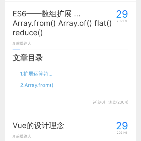
用最后一次的接口。（防抖）
29
ES6——数组扩展 ...
防抖和节流的区别
：主要体现在执行次数上的区别，
Array.from() Array.of() flat()
2021-9
比如我们写一个200ms的延迟时间，节流就是每
200ms执行一次，而抖动是只有在最后一次事件的
reduce()
200ms内调用一次回调函数。
前端达人
防抖和节流都可以用于 mousemove、scroll、
resize、input、click等事件，他们的区别在于防抖
文章目录
只会在连续的事件周期结束时执行一次，而节流会在
事件周期内按间隔时间有规律的执行多次。
1.扩展运算符...
防抖 debounce
2.Array.from()
类数组
当事件被频繁触发时，在一定的时间内再去执行回调
评论(0)
浏览(2304)
函数，如果在等待期间再次被触发，则重新计时，直
3.Array.of()
至整个等待期间没有新的事件被触发，执行回调函
4.find() 和 findIndex()
29
数。
Vue的设计理念
5.fill() 填充数组
2021-9
前端达人