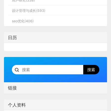
用户研究(338)
window
.addEventListener(
'scroll'
, testDeBounce); 
//
计、
BS界面设计
、
cs界面设计
、
ipad界面设计
、
包装
先把大致的用户流程确定下来，这样对整个产品就有
1.定义一个节流函数
语：
        2

        7

举一些切实的例子吧，基于「米勒法则」而诞生的产
设计
、
图标定制
、
用户体验 、交互设计、
网站建设
、
平
        9

id:
2
,

了一个整体构思：
转自：csdn 免责声明：蓝蓝设计尊重原作
设计管理与成长(593)
品交互中，我们最常接触到的就是移动设备自动获取
        8

                }

面设计服务
背景选择“H:255 S:100 H:100”的深蓝色作为基色。把
者，文章的版权归原作者。如涉及版权问
2.函数内部使用一个变量保存定时器
短信验证码，方便用户一键填充；通过图像识别用户
题，请及时与我们取得联系，我们立即更
seo优化(406)
英文图形执行“对象-扩展外观”，双击进入图形中分别
        4

        6

        7

的银行卡号，减轻用户记忆负担。
现在，半分钟回忆一下，你记住了多少个？
正或删除。
name:
"name2"
,

        14

3.返回一个函数，函数内部定义：如果定
给文字和背景填色，保持色相（H）不变，调整饱和
                })

时器已经存在就清除定时器，重新设置定
度（S）和亮度（B)的数值。
        8

……
自己实现双向数据绑定的示例
日历
        2

        4

线框图
时器
        13

                },

这一类有关用户短时记忆的场景，为减轻用户记忆负
大部分人能记住 5~9 个。
蓝蓝设计
(
www.lanlanwork.com
)是一家专注
        3

然后用手画出线框图，定下页面的整体布局：
        8

4.定义一个变量来接收debounce返回的函
        10

担而诞生的交互形式，才是真正的基于「米勒法
而深入的
界面设计公司
，为期望卓越的国内外企
使用相同的方法制作出其他英文圆环，并填充颜色：
米勒的研究发现，普通人的工作记忆（Working Memo
业提供卓越的UI界面设计、
BS界面设计
、
cs界
        9

数
则」。
ry）只有 7±2 个信息块。
面设计
、
ipad界面设计
、
包装设计
、
图标定
                {

        5

制
、
用户体验 、交互设计、
网站建设
、
平面
        7

        8

现在你明白了吗？因为「米勒法则」中提到了短时记
5.在事件的回调函数中直接调用上一步的
设计服务
蓝蓝设计建立了UI设计分享群，每天会分享国内外的
如果给的信息超出了这个数字，大部分人也只能记住
最后加入文字排版，设计完成。
忆极限量为7±2个信息团，让许多人都去关注数字
变量接收的方法
这么多。
        9

一些优秀设计，如果有兴趣的话，可以进入一起成长
低保真
了，而忽略了「米勒法则」到底在研究什么。
id:
3
,

然而这
        3

        5

        14

学习，请扫码蓝小助，报下信息，蓝小助会请您入
个数值，迄今为止，在科研领域依然还存在着分歧。
所以说，金刚区里的图标数量，最好也维持在这个
将线框图手稿用绘图软件细化，制作成低保真方案，
链接
        4

        9

二.、函数节流
群。欢迎您加入噢~~希望得到建议咨询、商务合
可以看到此方案虽然选择了多个颜色，但通过单色搭
        11

数，否则就是对用户的记忆能力要求过高了。
用来向客户展示和做用户测试：
name:
"name3"
,

配可以得到统一协调的视觉效果。
        10

作，也请与我们联系。
通常来，4 个图标很轻松，说 6 个图标是比较理想
03、关于「米勒定律」的拓展
：
在事件持续触发的前提下，保证一定时
函数节流
个人资料
        6

的，8~9 个就有点吃力了，10 个就超纲了。
        8

        9

与延伸
分享此文一切功德，皆悉回向给文章原作者及众读