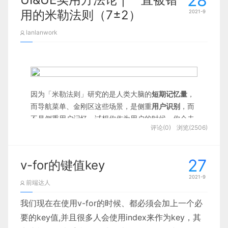
28
这样是不生效的
        2

借此了解了业务目标、用户需求和技术限制等关键问
定间隔时间内如果下一次事件被触发， 那么就重新
用的米勒法则（7±2）
vue代理（正向代理）
Array
.
of
(
3
,
11
,
8
)
// [3,11,8]
 Array
.
of
(
3
)
// [3]
 Array
.
of
(
3
)
.
l
2021-9
题：
开始定时器，直到事件触发结束。
        3

import
 debounce 
from
'lodash/debounce'
 methods
:
{
 test
:
deb
lanlanwork
Vue特性能力-filter
规定时间内没有继续触发事件的前提下，再去调用事
这个方法的主要目的，是弥补数组构造函数Array()
件处理函数；
主要问题：
的不足。因为参数个数的不同，会导致Array()的行
        2

        2

自定义防抖函数
        1

Vue (读音 /vjuː/，类似于
view
) 是一套用于构
为有差异。
低转化率
：杂乱的界面使用户很难浏览商品。
具体如下面的例子所示：
        1

建用户界面的
渐进式框架
。与其它大型框架不
手机端体验不友好
：几乎 90% 的用户是通过手机
因为「米勒法则」研究的是人类大脑的
短期记忆量
，
只有当参数个数不少于 2 个时，Array()才会返回由
<
el-button
type
=
"
goon
"
icon
=
"
el-icon-search
"
@click
=
"
test
"
同的是，Vue 被设计为可以自底向上逐层应
访问网站，但手机版的设计不够理想。
而导航菜单、金刚区这些场景，是侧重
用户识别
，而
        4

参数组成的新数组
用。Vue 的核心库只关注视图层，不仅易于上
手机端糟糕的界面和体验
：目前他们使用的是现
不是侧重用户记忆。试想你作为用户的时候，你会去
评论(0)
浏览(2506)
有的网站模板，根据目标用户的反馈，缺乏优化
手，还便于与第三方库或既有项目整合
记导航菜单的名称吗，哪怕是短暂地记下来（就像我
Array
(
)
// []
Array
(
3
)
// [, , ,]
Array
(
3
,
11
,
8
)
// [3, 11, 8]
而且加载速度很慢。
data
:
{
 timer
:
null
}
,
 methods
:
{
//在最后一次点击三秒后才
们记短信中的验证码，然后到另一个应用中输入的场
Mvvm模型
        3

        3

        2

        1

景一样，短暂地记住）？我想大部分的人在这些场景
27
客户需求
v-for的键值key
        2

中，应该都是所见所得、过眼云烟的吧。
4.find() 和 findIndex()
MVVM 是Model-View-ViewModel 的缩写，它是一
节流 throttle
2021-9
一键式购物
前端达人
并且
“导航菜单的设计旨在用户识别而不是用户记
种基于前端开发的架构模式，其核心是提供对View
轻松的界面和体验
        5

        1

        1

find方法，用于找出第一个符合条件的数组成员
忆”
这个观点，在UX研究咨询公司 Nielsen Norman Gr
我们现在在使用v-for的时候、都必须会加上一个必
和 ViewModel 的双向数据绑定，这使得
无缝的商品搜索
在规定的时间内只触发一次回调函数，在规定时间内
oup（NN/g 尼尔森诺曼集团）的“web可用性”一文中
要的key值,并且很多人会使用index来作为key，其
ViewModel 的状态改变可以自动传递给 View，即
折扣和优惠更容易被看到
多次触发函数，只会执行一次
也有指出。
 var result1
=
[
1
,
2
,
3
,
4
]
.
find
(
function
(
item
)
{
return
 item
%
2
=