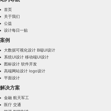
set
:
function
(
newValue
)
{

2024年3月(50)
如果图标数量在 7 个左右或以内，那么可以每种颜色
                },

首页
的图标都来一个，这样用户也能记住大概什么颜色代
// 如果定时器不存在
原文地址：UCD耍家（公众号）
2024年2月(58)
关于我们
表什么。
        18

                _txt = newValue

公益
                {

作者：Howiet
2024年1月(44)
Before&After
例如京东这样：
设计每日一贴
if
(!timer){

转载请注明：学UI网》UI&UE实用方法论 | 一直被错
2023年12月(47)
最后对比一下优化前后的方案：
案例
document
.getElementById(
'txt'
).value = newValue

用的米勒法则（7±2）
id
: 
4
,

2023年11月(41)
                timer = 
setTimeout
(
()=>
{

大数据可视化设计
B端UI设计
蓝蓝设计建立了UI设计分享群，每天会分享国
数量很多
系统UI设计
移动端UI设计
内外的一些优秀设计，如果有兴趣的话，可以
document
.getElementById(
'show-txt'
).innerHTML = ne
2023年10月(14)
name
: 
"last"
,

        19

图标设计
软件开发
进入一起成长学习，请扫码蓝小助，报下信
图标数量远超过 7 时，就不可能每种颜色来一个了，
                func.apply(context,args) 
// 考虑返回的函数调用的环
2023年9月(27)
高端网站设计
logo设计
息，蓝小助会请您入群。欢迎您加入噢~~希望
否则颜色都不够用了。
                }

                },

平面设计
得到建议咨询、商务合作，也请与我们联系。
2023年8月(88)
如果还是想要划分颜色，可以将类型作为依据，这样
                timer = 
null
// delay之后清除定时器
解决方案
用户在寻找图标时会比较有方向。
此时前面3条数据直接服用之前的，新渲染最后一条
2023年7月(62)
                })

                ]

数据，此时index作为key没有任何问题
金融
航天军工
当然，其实也可以简单点，干脆都一个颜色，例如联
2023年6月(58)
                },delay)

通手机营业厅：
        20

医疗
交通
原文地址：体验进阶（公众号）
如何我们在中间添加一条
document
.addEventListener(
'keyup'
,
function
(
e
)
{

2023年5月(28)