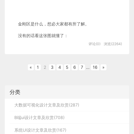
大圆颜色调整为和背景相同的颜色，透明度降低至
对布尔型变量执行这个操作，会转化成相应的数值型
于一个固定数值区间”的不站队派
（确实 NN/g 尼尔森
建议尽可能在使用 v-for 时提供 key attribute，除
0；调整小圆的颜色，色相（H）和亮度（B）保持不
变量，也就是 ~~true === 1，~~false === 0。
        2

诺曼集团也说过，用户的短期记忆能力存在较大的个
</
div
>
参考文章：
 let yes
=
[
1
,
2
,
3
,
4
]
;
for
(
let key of yes
.
keys
(
)
)
{
 console
.
log
(
ke
非遍历输出的 DOM 内容非常简单，或者是刻意依赖
变，降低饱和度（S）为80%。
        7

/*事件处理函数*/
体差异，前25%的人群比尾部25%的人群会好大约2.4
https://www.jb51.net/article/161713.htm
        4

        1

默认行为以获取性能上的提升。
体验地图
金刚区是什么，想必大家都有所了解。
倍）。
        2

4 ES6 Set
        4

7.includes()
举例
        3

思考分析用户旅程的五个阶段（探索网站、比较商
没有的话看这张图就懂了：
但不论怎么说，这些实验都明确表明了：
人的短期记
function
testDeBounce
(
)
{

为了让颜色混合更融洽，给主体执行“效果—模糊—高
ES6 提供了新的数据结构 Set。它类似于数组，但
品、确认下单、完成购买和接收配送）和用户感知的
忆存在上限，
只是对具体能记住的信息团数量存在分
评论(0)
浏览(2264)
        1

        2

斯模糊”；再执行“效果—纹理—颗粒”添加质感。
是成员的值都是唯一的，没有重复的值。
        9

三个方面（行为、思考和感知），制作了体验地图：
歧。
console
.
log
(
[
1
,
2
,
3
]
.
includes
(
1
)
)
;
//true
 console
.
log
(
[
1
,
2
,
3
        3

console
.log(
'你看我执行了几次？？'
)

<
div
图片来源：淘宝首页
id
=
"app-6"
>
var
 arr 
=
[
2
,
3
,
4
,
2
,
34
,
21
,
1
,
12
,
3
,
4
,
1
]
var
 arr1 
=
[
...
new
Set
(
ar
基于这个结论，我们在设计产品时，该如何加以运用
        8

«
1
2
3
4
5
6
7
...
16
»
最后添加文案排版，方案一就设计好了。
呢？
        2

8.flat()
将当中的关键信息挑选出来：
        3

        5

                }

<
p
>
{{ message }}
</
p
>
可以看到本案例精简了色彩层级，色调干净统一且稳
我在微信上搜了一下，发现大部分讨论金刚区设计的
5 ES6 Array. prototype.filter()
        4

        1

定。利用两款同色相颜色的渐变层次变化，产生了低
将嵌套的数组“拉平”，变成
一维
的数组。
文章，都是在讲怎么画图标。
分类
02、在人机交互中的运用
对比度的和谐美感。
该方法返回一个
        2

        3

        1

新数组
，对原数据没有影响
        10

注：indexOf在数组中找元素的时候，碰到符合条件
<
input
v-model
=
"message"
>
但是我自己在使用各大 APP 的过程中，发现很多金刚
大数据可视化设计文章及欣赏(287)
竞品分析
的第一个就会把它的下标返回
NN/g 尼尔森诺曼集团基于「米勒法则」，提出了以
区并不是那么好用，而且这跟图标好不好看无关。
        4

//默认只能拉平一层
 console
.
log
(
[
1
,
2
,
[
3
,
4
]
]
.
flat
(
)
)
;
//[1, 
下几则设计指南参考：
        9

B端ui设计文章及欣赏(708)
使用同样的方法还可以设计出其他方案：
设计师找到了三家主要竞品，先大概了解他们的特色
金刚区设计不好，会对我的使用造成直接影响：
        3

// 接收debounce返回的函数
</
div
>
        4

和优势：
· 响应时间必须足够快，
以便用户在等待下一页
        6

var
 arr 
=
[
2
,
3
,
4
,
2
,
34
,
21
,
1
,
12
,
3
,
4
,
1
]
var
 arr2 
=
 arr
.
filter
(
(
e
,
i
)
系统UI设计文章及欣赏(167)
<div
v-for="(item,index)
in
list"
:key="index">
 {{
item
不够清晰易懂根本不想去看
加载时不会忘记他们正在做什么；（体验侧）