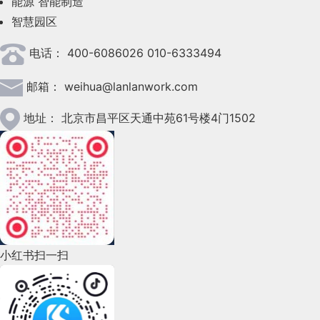
能源
智能制造
作者：设计师ZoeYZ
智慧园区
                }

2023年4月(47)
转载请注明：学UI网》重新设计东南亚头部在线超市
                model.txt = e.target.value

电话：
400-6086026 010-6333494
2023年3月(37)
的真实案例
样式
                }

蓝蓝设计建立了UI设计分享群，每天会分享国
邮箱：
weihua@lanlanwork.com
2023年2月(90)
                })

底框
        21

内外的一些优秀设计，如果有兴趣的话，可以
2023年1月(78)
地址：
北京市昌平区天通中苑61号楼4门1502
                }

进入一起成长学习，请扫码蓝小助，报下信
一些产品为了统一感，会用圆圈或者圆角矩形，把所
分享此文一切功德，皆悉回向给文章原作者及
有图标都框起来。
息，蓝小助会请您入群。欢迎您加入噢~~希望
</
script
>
2022年12月(45)
众读者.
得到建议咨询、商务合作，也请与我们联系。
免责声明：蓝蓝设计尊重原作者，文章的版权
这样视觉上是好处理了，但交互上很不推荐，因为会
2022年11月(69)
这里要讲到一个关键函数
大大降低图标的识别度，眨眼一看都长一样。
归原作者。如涉及版权问题，请及时与我们取
</
html
>
2022年10月(51)
得联系，我们立即更正或删除。
Object.defineProperty
这种底框在主流产品里已经很少见了，不过这么做的
        22

function
list
: [

test
(
) 
{

设计师还是不少，至少站酷上可以找到很多：
2022年9月(135)
蓝蓝设计
(
www.lanlanwork.com
)是一家专注而深
Object.defineProperty 需要三个参数（object ,
小红书扫一扫
入的
界面设计公司
，为期望卓越的国内外企业提供卓
propName , descriptor）
2022年8月(60)
                {

console
.log(
'啊啊啊！'
)

越的UI界面设计、
BS界面设计
、
cs界面设计
、
ipa
这种图标数量少，有颜色区分还好，如果数量多又一
1 object 对象 => 给谁加
2022年7月(111)
d界面设计
、
包装设计
、
图标定制
、
用户体验 、
个颜色，那就很难辨认了。
2 propName 属性名 => 要加的属性的名字 【类