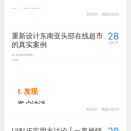
methods.html#methods
绑定属性（Thymeleaf）
二.、函数节流
有多种引用方式，这里我直接采用npm的方式
//将类数组转化为真正的数组
 let k
=
{
0
:
'a'
,
1
:
'b'
,
 length
:
2
评论(0)
浏览(2242)
隐藏显示区块（Vue）
2.1 定时器实现
npm
 i --save lodash 
28
重新设计东南亚头部在线超市
隐藏显示区块（Thymeleaf）
2.2 时间戳实现
2.
字符串
也有length属性，它也是类数组
的真实案例
2021-9
        1

遍历列表数据-带索引（Vue）
使用loadsh的debounce方法
2.3 时间戳+定时器
 let str
=
'hello'
;
 console
.
log
(
Array
.
from
(
str
)
)
;
// ['h', 'e', 'l', 'l'
lanlanwork
        1

遍历列表数据-带索引（Thymeleaf）
最后
<
el-button
id
=
"
myBtn
"
type
=
"
goon
"
icon
=
"
el-icon-search
"
3.参数如果是真正的数组 则返回一个全新数组
引入其他文件内容（vue）
一、函数防抖
        1

引入其他文件内容（Thymeleaf）
 let s1
=
[
1
,
2
,
3
]
;
 let s2
=
Array
.
from
(
s1
)
;
 console
.
log
(
s2
==
s1
)
;
let
 _ 
=
require
(
'lodash'
)
;
 _
.
debounce
(
fun
,
ms
,
options
)
 fun
:
 
I. 发现
（debounce）
ms
:
等待时间
,
毫秒

        2

        1

Vue的页面定义基石-Options API
options
:
选项对象 
客户访谈
1. 什么是防抖？
3.Array.of()
评论(0)
浏览(2230)
Vue中的代理运用
由于这位甲方的合作态度良好，所以设计师有机会与
：
在频繁触发某一个事件时，一段时间内
函数防抖
        1

        1

注意：这里点击事件要写成
的形式，
将
一组值
，转换为
数组
test：
test()
SESA 的创始人和产品经理进行了 2-3 次会议。
nginx反向代理
不再触发该事件后才会去调用对应的回调函数，在设
UI&UE实用方法论 | 一直被错