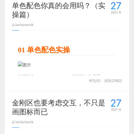
填充的起始位置和结束位置。
ber Seven, Plus or Minus Two: Some Limits on Our Cap
        2

27
        1

单色配色你真的会用吗？（实
供一个唯一 key attribute：
        1

return
function
 (
...args
) 
{

自定义节流函数：
acity for Processing Information）》一文中，首次提出
1、数据流向视图：数据变动时，能自动更新Dom节
        1

创建新数组，循环旧数组，看每次循环的元素是否存
操篇）
2021-9
原理就是用时间戳判断是否到了回调的执行时间，记
[
'a'
,
'b'
,
'c'
]
.
fill
(
7
,
1
,
2
)
// ['a', 7, 'c']
「米勒定律」。但该文只算是一篇阐述学术观点的文
点的内容。此功能是通过数据劫持实现的，对数据
在于新数组中没有就把当前元素添加到新数组中
II. 构思
录上次执行的时间戳，然后每次触发 事件执行回
章，不算严格意义上的论文。
lanlanwork
// 如果定时器存在，清除定时器，随后重新设置time
（Model）进行劫持，当数据变动时，会调用劫持时
调，回调里边判断当前时间戳距离上一次执行时间戳
        6

人物角色
//indexof
var
 arr 
=
[
2
,
3
,
4
,
2
,
34
,
21
,
1
,
12
,
3
,
4
,
1
]
var
 arr2 
=
[
]
 ar
绑定的方法，对视图进行更新。
的间隔是否已经到达规定的时间，如果是就执行，并
6.数组实例的 entries()，
且会更新上次执行的时间戳。
根据以上信息，整理出了两个完全不同的人物角色：
keys() 和 values()
if
(timer !== 
null
) 
clearTimeout
(timer)

米勒在文中引用了实验者记忆变化音调的实验，发现
2、视图流向数据：如输入框input内容发生变动时，
01 单色配色实操
        4

        1

        5

下面是我写的一个简单的例子，可以根据自己需求进
        3

        2

人们在短时间内可以很好地记忆并复述5~6位的信
input
对应的数据也会发生变动。此功能是通过监听
//includes
var
 arr 
=
[
2
,
3
,
4
,
2
,
34
,
21
,
1
,
12
,
3
,
4
,
1
]
var
 arr2 
=
[
]
 a
行修改
        2

息，随着收到的信息位数增多，记忆出错的概率也在
Set，Map，Object中都有这些方法
Dom事件实现的。当用户在输入框中输入文字（即
        1

                timer = 
setTimeout
(func, delay) 
// 超过delay为接
不断增加。但因为实验者存在个体差异，最终的信息
input
的
keyup
事件发生时），vue会监听到这个事
entries()，keys()和values()——用于遍历数组。
data
:
{
//这里我直接页面创建时定义了一个初始的变量
记忆量基本都能在该基础上再浮动2~3位。所以得出
选择基色“H:255 S:100 B:100”的深蓝色为背景。
3 利用对象属性不能重复去重
评论(0)
浏览(2982)
件，找到对应的数据模型变量，修改变量值。
        7

它们都返回一个遍历器对象，可以用for…of循环进
了
“人的大脑在短期记忆中最多可以记住大约7±2个信
故事版
                }

然后绘制两个正圆，调整底对齐：
息团”
的结论。
行遍历
        1

vue中双向数据绑定的示例
var
 arr 
=
[
2
,
3
,
4
,
2
,
34
,
21
,
1
,
12
,
3
,
4
,
1
]
var
 obj 
=
{
}
;
 arr
.
forEac
唯一的区别是keys()是对
键名
的遍历、values()是对
没有区分人物角色的故事版：
27
        6

金刚区也要考虑交互，不只是
但因为该实验与文章不属于正式的科研研究和论文，
        4

<
div
v-for
=
"item in items"
v-bind:key
=
"item.id"
>
        3

键值
的遍历，entries()是对
键值对
的遍历。
所以后来的科研学者又对“人类短期记忆上限”进行了
        1

                }

画图标而已
2021-9
        3

更多的实验研究，最后形成了很多种学说。
有坚持7
        2

 let yes
=
[
1
,
2
,
3
,
4
]
;
 console
.
log
(
yes
.
keys
(
)
)
;
//Array Iterator {
lanlanwork
目标用户的故事版：
~是js里的按位取反操作符，~~就是执行两次按位取
±2的守旧派；有认为最佳短期记忆信息团为4±1的创
<!-- 内容 -->
如果项目多次用到可以将以上的方法封装成一个工具
反，其实就是保持原值，但是注意虽然是原值，但是
        1

新派；也有认为“人类的最佳短期记忆不应该被束缚
类。
        8
