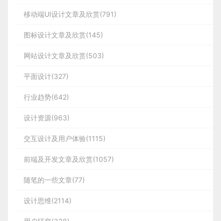
9.reduce()
        5

        2

首次使用找不到需要的内容
· 更改访问链接的颜色，
以便用户不会忘记他们
移动端UI设计文章及欣赏(791)
const
 temp = debounce(testDeBounce(),
1000
)

蓝蓝设计建立了UI设计分享群，每天会分享国内外的
        1

        3

        4

        2

下次使用记不住图标的样子
reduce() 方法接收一个函数作为累加器，数组中的
已经单击过哪里；（UI+交互侧）
        11

6 ES6 Array. prototype.reduce()
list:
 [

一些优秀设计，如果有兴趣的话，可以进入一起成长
图标设计得怪怪的不好理解
图标设计文章及欣赏(145)
· 不要让用户去记优惠券代码，而是该将优惠信
每个值（从左到右）开始缩减，最终计算为一个值。
        5

学习，请扫码蓝小助，报下信息，蓝小助会请您入
息置入短信或邮件中的链接，通过链接自动将优
        1

对空数组是不会执行回调函数的。
02 单色配色实操
然后从 Google Play 的评论中寻找竞品的问题，这样
我今天就来总结一下，对于金刚区设计的交互/体验思
var
 arr 
=
[
2
,
3
,
4
,
2
,
34
,
21
,
1
,
12
,
3
,
4
,
1
]
var
 arr2 
=
 arr
.
reduce
(
(
p
        10

网站设计文章及欣赏(503)
惠券转移到用户的购物车中。这样可以
让计算机
群。欢迎您加入噢~~希望得到建议咨询、商务合
        4

就可以思考如何战胜他们：
蓝蓝设计建立了UI设计分享群，每天会分
考：
                {

        5

1.计算数组总和
承担记住晦涩代码的负担；
（交互侧）
        7

享国内外的一些优秀设计，如果有兴趣的
作，也请与我们联系。
平面设计(327)
第二个方案把英文作为主体。从“视图”菜单中打开“符
· 在用户可能需要帮助的场景显示“用户帮助”功
        6

数量
/*绑定事件，测试防抖函数*/
话，可以进入一起成长学习，请扫码蓝小
号”面板，选择英文点击“新建”按钮，把英文设置为新
能，这样他们就不必前往单独的帮助功能区去记
var num 
=
[
1
,
2
,
3
,
4
,
5
]
;
 var res 
=
 num
.
reduce
(
function
(
total
,
顺序
助，报下信息，蓝小助会请您入群。欢迎
分享此文一切功德，皆悉回向给文章原作者及众读
行业趋势(642)
符号。
id:
1
,

        2

        4

        5

        3

您加入噢~~希望得到建议咨询、商务合
步骤，然后再回来解决手头的问题。（交互侧）
颜色
        12

者.
var
 app6 = 
new
 Vue({

P.S. 评论分析是一种简单有效的竞品分析利器（也可
作，也请与我们联系。
设计资源(963)
window
.addEventListener(
'scroll'
,
()=>
{

样式
        6

以用来分析自己的产品），具体方法我之前有分享
你会发现，实际上专业团队对「米勒法则」的理解，
        2

转自：csdn
2.合并二维数组
name:
"name1"
,

过：
别总想着数据分析/用户调研，先把评论分析做了
        11

交互设计及用户体验(1115)
基本都在于如何解决“人的短期记忆上限”问题，并没
接着画出圆形外框，执行“效果—3D—凸出与斜角”命
免责声明：蓝蓝设计尊重原作者，文章的版权归原作
el
: 
'#app-6'
,

吧！
有去纠结，到底是7±2，还是4±1…
令，设定旋转角度和凸出深度：
        1

        6

                temp()

        8

数量
var red 
=
[
[
0
,
1
]
,
[
2
,
3
]
,
[
4
,
5
]
]
.
reduce
(
function
(
a
,
 b
)
{
retu
者。如涉及版权问题，请及时与我们取得联系，我们
前端及开发文章及欣赏(1057)
        7

并且我在 NN/g 团队每一条设计指南的后面都标注了
                },

立即更正或删除。
随笔的一些文章(77)
data
: {

该条指南作用的侧重向，发现大多都体现在交互侧。
金刚区里有多少项比较合适？
        3

III. 设计
        5

        6

        4

                }); 
// 这样写最少调用一次事件处理函数，最多也
点击“贴图”进入贴图视窗，勾选“三维模型不可见”，
分享此文一切功德，皆悉回向给文章原作
        13

因为「米勒法则」研究的是人的短期记忆极限，在视
3.统计一个数组中有多少个不重复的单词
蓝蓝设计
(
www.lanlanwork.com
)是一家专注而深入的
界
者及众读者.
设计思维(2114)
表面选择“4/4”，符号找到新建的英文符号，勾选“缩
这其实是米勒法则（Miller’s Role）的典型运用了。
                {

觉表现层其实很少会运用到。
视觉更多强调的是“从
reduce()函数
        7

面设计公司
，为期望卓越的国内外企业提供卓越的UI界面设
信息导航
总结一下思路
：
放以适合”将文字缩放成适合的大小：
        1

        3

message
: 
'Hello Vue!'
识别到操作”，这并不是「米勒法则」的研究内容。
        12

如果你还不太了解米勒法则，看看下面这张图里的词