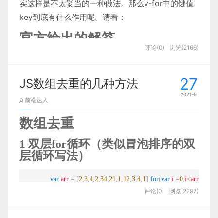
使用网站时能感觉熟悉而简便
实这样是不太妥当的一种做法。那么v-for中的键值
所谓的数据双向绑定。
        4

        3

key到底有什么作用呢。请看：
Vue.js 是一个提供了 MVVM 风格的双向数据绑定的
/*定义防抖函数
举个例子：一个点击事件，你设定了节流的延迟时间
成功指标
        3

Javascript 库，专注于View 层。它的核心是
为一秒钟，那么在你一直点击的情况下，每隔一秒会
findIndex方法，返回第一个符合条件的数组成员的
官方给出的解答
所以以上导航菜单、金刚区的案例，产品可能确实也
增加客单价
MVVM 中的 VM，也就是 ViewModel。
是有在控制菜单项目的数量，
但更多应该是出于对
触发一次这个事件，直到你的点击停止，这个不会累
位置。
评论(0)
浏览(2166)
        6

        2

增强人们的对品牌的认知感
        1

        2

 * func：传入一个函数，事件不再持续触发时会调
「希克定律」的考量，而不是「米勒法则」
（我之前
ViewModel负责连接 View 和 Model，保证视图和
当 Vue 正在更新使用 v-for 渲染的元素列表时，它
积，比如一秒钟内点击了五次，然后不再点击时，事
如果所有成员都不符合条件，则返回-1
增加用户和订单数量
也有在
《交互四策略实现希克定律》
一文中说过：用
件也只会触发一次而不会累积到触发五次，这种累积
数据的一致性，这种轻量级的架构让前端开发更加高
默认使用“就地更新”的策略。如果数据项的顺序被改
无缝的体验
27
JS数组去重的几种方法
户的决策能力会跟随选项数量的增长而降低，
给用户
的可以采用定时器实现。
 var result1
=
[
1
,
2
,
3
,
4
]
.
findIndex
(
function
(
item
)
{
return
 ite
效、便捷。
变，Vue 将不会移动 DOM 元素来匹配数据项的顺
让健康的生活方式更加受欢迎、评价、容易取
 * delay:定义持续多久后执行传入的回调函数
        5

非常多的选择，约等于没给用户选择
）。
2021-9
得，更加有趣而美好
序，而是就地更新每个元素，并且确保它们在每个索
前端达人
节流一般多用于监听输入框和滚动条，同样的在我们
        4

提供并教育用户健康的生活方式，并转化为愉快
这些案例完全是强行反推，给套了个「米勒法则」的
引位置正确渲染。这个类似 Vue 1.x 的 track-
的loadsh中也有写好的节流的函数throttle,使用方法
5.fill() 填充数组
数组去重
Vue中的Mvvm实现原理
美好的生活
 * */
结论…实属不妥…那我就来谈谈，我对「米勒法则」
by="$index"。
和上面防抖类似，这里就不详细写了，主要写一下
        7

        3

        2

        3

的理解以及它在产品设计中的用途。
        1

1 双层for循环（类似冒泡排序的双
Vue.js的实现方式，对数据（Model）进行劫持，当
自定义的节流函数。
使用给定值，填充一个数组
这个默认的模式是高效的，但是只适用于不依赖子组
层循环写法）
数据变动时，数据会出发劫持时绑定的方法，对视图
function
debounce
(
func,delay
) 
{

目标人群
件状态或临时 DOM 状态 (例如：表单输入值) 的列
throttle
(
fun
,
 ms
,
options
)
 fun
:
需要节流的回调函数

进行更新。
console
.
log
(
new 
Array
(
5
)
.
fill
(
'a'
)
)
;
//['a', 'a', 'a', 'a', 'a']
01、
「米勒定律」在研究什么
表渲染输出。
ms
var
:
等待时间

 arr 
=
[
2
,
3
,
4
,
2
,
34
,
21
,
1
,
12
,
3
,
4
,
1
]
for
(
var
 i 
=
0
;
i
<
arr
.
length
根据产品团队提供的数据，整理出了目标人群的特
        5

options：额外配置项 
let
 timer = 
null
// 用于保存定时器
评论(0)
浏览(2297)
征：
为了给 Vue 一个提示，以便它能跟踪每个节点的身
米勒在1956年《心理学评论》刊中的《神奇的数字7
fill方法还可以接受第二个和第三个参数，用于指定
±2：我们处理信息能力的一些限制（The Magical Num
份，从而重用和重新排序现有元素，你需要为每项提
这里有两个方向：
2 循环和indexof、循环和includes
        3

        4
