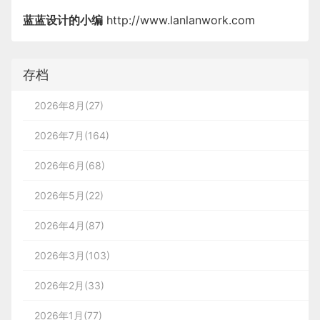
间段内只调用一次事件处理函数，就是函数节流；
                }

者.
使用同样的方法还可以设计出其他方案：
例如支付宝这个就过分了，好在这只是工具类产品，
蓝蓝设计的小编
http://www.lanlanwork.com
        10

<!DOCTYPE 
html
>
        4

        6

3.1 拆解与再组合
：
定时器、时间戳、定时器
函数节流实现的方式
复杂一点也没办法：
        15

这个场景如何我们不佳key vue 回直接报错，所以大
转自：csdn
+时间戳；
                ]

IV. 完成
        5

米勒在他发表的文章中也提到了：
虽然短时记忆存在
        10

部分人都会使用index作为key的值
        12

免责声明：蓝蓝设计尊重原作者，文章的版权归原作
存档
<
html
lang
=
"en"
>
上限，但是人们的大脑也总是在努力寻找其他方式拓
2.1 定时器实现
者。如涉及版权问题，请及时与我们取得联系，我们
可用性测试
如果我们在添加一个数据
宽这个极限，例如拆解与再组合。
立即更正或删除。
2026年8月(27)
        7

        9

        10

：
思路
顺序
找用户做测试时，用的是低保真可交互原型。
在前面米勒让实验者记忆变化音调的实验中，就有人
<
head
>
原文地址：艺海拾贝Design（公众号）
2026年7月(164)
蓝蓝设计
(
www.lanlanwork.com
)是一家专注而深入的
界
通过自主
拆解、再组合信息形成
信息团
的形式，来增
1.定义节流函数throttle
根据测试发现的问题，设计师直接将优化方案运用到
        7

人们在看阅读文字时，视线轨迹是之字形：
作者：邓海贝
加自己最终记住的单位信息数。
面设计公司
，为期望卓越的国内外企业提供卓越的UI界面设
了高保真方案上，所以下面整理的问题都用高保真方
2026年6月(68)
2.定义timer保存定时器
<
title
>
双向绑定demoo
</
title
>
计、
BS界面设计
、
cs界面设计
、
ipad界面设计
、
包装
        6

        11

案来配图展示：
转载请注明：学UI网》单色配色你真的会用吗？（实
基于此，前面图像识别用户的银行卡号的示例，如果
2026年5月(22)
设计
、
图标定制
、
用户体验 、交互设计、
网站建设
、
平
操篇）
因为技术受限而无法实现，我们也可以通过拆解卡号
3.返回一个函数。函数内部定义：如果定时器不存
人们在阅读表格时，视线轨迹是除草机形：
1.
自动定位
：测试之前用户必须手动搜索位置。
面设计服务
为“4位一个信息团”的方式，来方便用户记忆、输入与
<
meta
charset
=
"UTF-8"
>
在，设置定时器，间隔某一时间后将timer设置为
2026年4月(87)
2.
属性选择
：由于客户想要一键式购物，所以当
        8

蓝蓝设计建立了UI设计分享群，每天会分享国
        10

        11

校验。这样在体验方面也是一种弥补。
用户点击熟悉（通常是重量）右侧的箭头时，可
null，如果在这之前事件再次触发，则定时器中的回
内外的一些优秀设计，如果有兴趣的话，可以
2026年3月(103)
以反转卡片进行详细选择。
上图来源：
这样设计表格，看着真难受！
调无效
进入一起成长学习，请扫码蓝小助，报下信
</
head
>
2026年2月(33)
息，蓝小助会请您入群。欢迎您加入噢~~希望
        7

        12

<
button
>
这是一个孤独的按钮
</
button
>
得到建议咨询、商务合作，也请与我们联系。
2026年1月(77)
3.
促销展示
：原本设计了三个促销区，但是测试
3.2 让用户放弃记忆
虽然金刚区的眼动图我没有，但第一步肯定是从左上