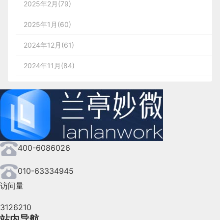
其实这篇文章我认为更多是写给
交互和体验设计师
看
蓝蓝设计
(
www.lanlanwork.com
)是一家专注而深
2025年2月(79)
如果追求质感，多半会使用物品本身的颜色，例如每
 * func:传入事件处理函数
还是手机端，都能轻松使用。
的，如果你着手的功能有涉及到用户记忆的场景，不
        15

日优鲜这个：
入的
界面设计公司
，为期望卓越的国内外企业提供卓
var
 model={}

2025年1月(60)
防可以参考一下这些减轻用户记忆负担的案例，还有
id
: 
2
,

但由于 PC 端和手机端的尺寸相差太大了，所以不得
越的UI界面设计、
BS界面设计
、
cs界面设计
、
ipa
NN/g的设计指南。
不使用断点（Breakpoint）来判断用户当前处在哪个
 * delay：在delay指定的时间内定时器回调无效
d界面设计
、
包装设计
、
图标定制
、
用户体验 、
2024年12月(61)
        14

端，并展示相应的界面。
但好像现在「米勒定律」被很多
这种图标就没什么颜色好讨论了，注意一下整体和谐
UI设计
师用成套路
Object
.defineProperty(model,
'txt'
,{

交互设计、
网站建设
、
平面设计服务
name
: 
"name2"
,

2024年11月(84)
了…然而你发现了吗，文中「米勒定律」的案例，与
就好。
这个断点的概念在栅格系统很常用到，指的是当界面
 * */
视觉、与“7±2”很少存在关联。
尺寸缩小或增大到某个（或几个）零界点时，间距大
2024年10月(167)
_txt
: 
""
,

                },

小或其它界面元素发生突变。
        16

如果文章开头导航菜单、金刚区的例子，你硬要说是
数量较少
2024年9月(144)
参考了神奇数字7±2，我认为勉强也算行吧（嗯…勉
function
throttle
(
func,delay
) 
{

强算）。
如果图标数量不多可以使用一个颜色，那么颜色上，
get
:
function
(
)
{

2024年8月(164)
                {

上图来源：
三种最主流的响应式栅格
同样没什么好讨论的。
因为虽然我认为其设计理论更多是建立于「希克定
let
 timer = 
null
400-6086026
2024年7月(107)
律」之上的，但「希克定律」告诉我们要减少展示给
例如 QQ 音乐：
return
 _txt

id
: 
3
,

用户的选项数量，却并没有给出一个建议值。如果你
2024年6月(63)
010-63334945
这个方案的对于移动端的特殊处理包括：
希望在某些场合给你的设计一些立足点（大家懂
        17

const
 context = 
this
访问量
的），你如果说结合了「希克定律」与神奇数字7
2024年5月(73)
确保商品分类的位置，方便用户记忆
                },

name
: 
"name3"
,

±2，我认为比直接说基于「米勒定律」要更内行一
使用汉堡菜单
3126210
2024年4月(44)
些。
数量适中
return
function
(
...args
)
{

提供模仿原生 APP 的吸底导航
站内导航