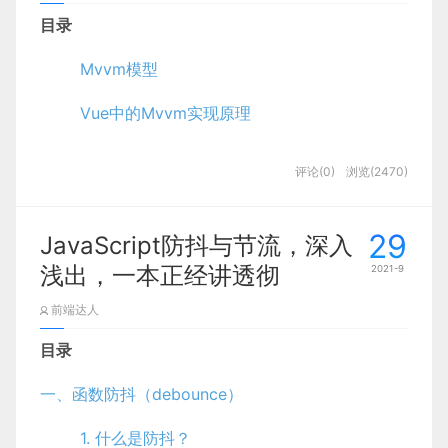
举个例子：一个点击事件，为了防止用户重复发起请
6.数组实例的 entries()，keys() 和 values()
目录
求，如果用户在三秒内多次发生点击事件，点击事件
7.includes()
将只执行一次，第一次和第二次点击的间隔只要在三
Mvvm模型
8.flat()
秒钟内就会重置这个等待时间，第二次和第三次之间
的最大等待时间也是三秒，如果第二次点击事件发生
Vue中的Mvvm实现原理
9.reduce()
后的三秒内没有新的点击事件产生，第二次点击后的
三秒就会调用回调函数。
1.扩展运算符…
自己实现双向数据绑定的示例
评论(0)
浏览(2470)
可以直接引用loadsh的debounce方法来实现函数防
ES6——扩展运算符…
Vue与模板引Thymeleaf擎对比
抖，也可以自己写一个防抖函数（利用定时器）
29
JavaScript防抖与节流，深入
2.Array.from()
显示变量值（Vue）
浅出，一本正经讲透彻
2021-9
引用loadsh
显示变量值（Thymeleaf）
将两类对象转为真正的数组：
类数组
前端达人
这里先给一个中文文档的地址：
（querrySelectAll）和
可遍历
（iterable）的对象
替换Html（Vue）
目录
https://www.lodashjs.com/docs/lodash.debounc
（包括 ES6 新增的数据结构 Set 和 Map）
e
替换Html（Thymeleaf）
一、函数防抖（debounce）
类数组
在vue3.x中也推荐了这种方式：
https://v3.vuejs.org/guide/data-
绑定属性（Vue）
1. 什么是防抖？
1.赋给length属性的对象