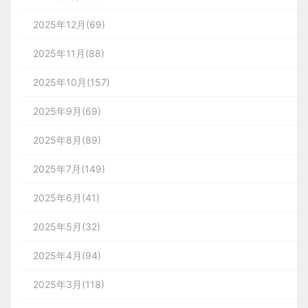
<
body
>
中发现用户面对大量的信息无法充分理解，所以
角开始往右扫。
2025年12月(69)
要将用户的记忆负担减轻到极限，那就干脆让用户放
        11

移除了一部分，只保留了头图和分类优惠。
弃记忆。
<
div
id
=
"app"
>
2025年11月(88)
list
: [

例如苹果基于自己的云管理与密钥技术，在识别到用
所以，用户最有可能使用的图标，应该从左到右排在
2025年10月(157)
4.
商品导航
：为了避免用户迷路，将商品分类导
户在创建密码时，会自动填充强密码，强密码复杂混
最上面一行，最不常用的可以排在右下角。
        8

        13

航放在了所有页面顶部，并且悬停时展示子分类
<
input
type
=
"text"
id
=
"txt"
>
乱到很难被人脑记忆。
                {

2025年9月(69)
例如美团外卖这个设计，看着就挺合理。不但把重要
和相关文章。
内容放在第一行，而且还做了很大的视觉区分：
2025年8月(89)
        12

<
p
id
=
"show-txt"
>
</
p
>
id
: 
1
,

一方面加强了密码的安全性；另一方面，搭载其他技
2025年7月(149)
术手段来减轻用户的记忆负担，不再纠结于用户究竟
不过一些不愁流量的 APP 会选择把黄金位置用做商业
能记住多少个、多少位的密码，直接将用户需要记忆
</
div
>
2025年6月(41)
高保真
宣传，难免损失点易用性。
name
: 
"name1"
,

的内容减轻至0，这也许才是真正基于「米勒定律」
分享此文一切功德，皆悉回向给文章原作者及
        9

        14

而创造出来的产品设计吧。
/*
众读者.
2025年5月(32)
免责声明：蓝蓝设计尊重原作者，文章的版权
</
body
>
                },

颜色
2025年4月(94)
        13

归原作者。如涉及版权问题，请及时与我们取
 * 定义定时器节流函数
04、写在最后
响应式
得联系，我们立即更正或删除。
2025年3月(118)
仿真图标
<
script
>
                {

这个网站需要具备很高的响应式能力，不论在 PC 端