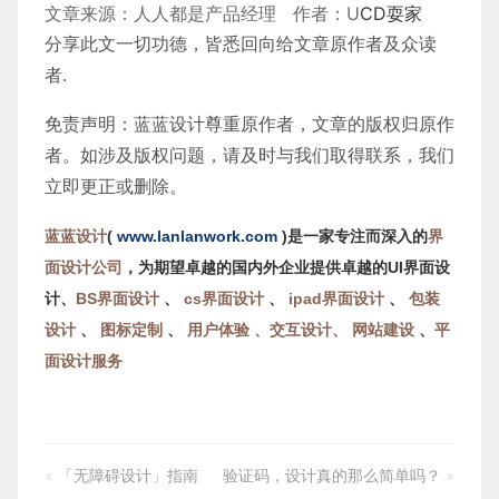
文章来源：人人都是产品经理 作者：U
CD耍家
分享此文一切功德，皆悉回向给文章原作者及众读
者.
免责声明：蓝蓝设计尊重原作者，文章的版权归原作
者。如涉及版权问题，请及时与我们取得联系，我们
立即更正或删除。
蓝蓝设计
(
www.lanlanwork.com
)是一家专注而深入的
界
面设计公司
，为期望卓越的国内外企业提供卓越的UI界面设
计、
BS界面设计
、
cs界面设计
、
ipad界面设计
、
包装
设计
、
图标定制
、
用户体验 、交互设计、
网站建设
、
平
面设计服务
«
「无障碍设计」指南
验证码，设计真的那么简单吗？
»