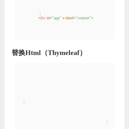
<
div
id
=
"app"
v-html
=
"content"
>
替换Html（Thymeleaf）
</
div
>