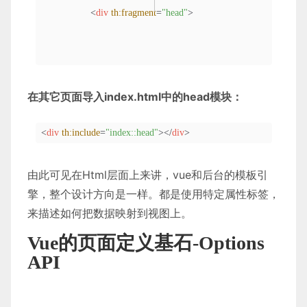
<
div
th:fragment
=
"head"
>
                这是网页头

在其它页面导入index.html中的head模块：
</
div
>
<
div
th:include
=
"index::head"
>
</
div
>
由此可见在Html层面上来讲，vue和后台的模板引
擎，整个设计方向是一样。都是使用特定属性标签，
来描述如何把数据映射到视图上。
Vue的页面定义基石-Options
API