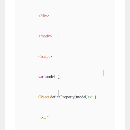
</
div
>
</
body
>
<
script
>
var
 model={}

Object
.defineProperty(model,
'txt'
,{

_txt
: 
""
,
