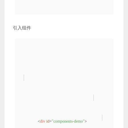
                }

引入组件
</
script
>
<
div
id
=
"components-demo"
>