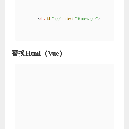
<
div
id
=
"app"
th:text
=
"${message}"
>
替换Html（Vue）
</
div
>