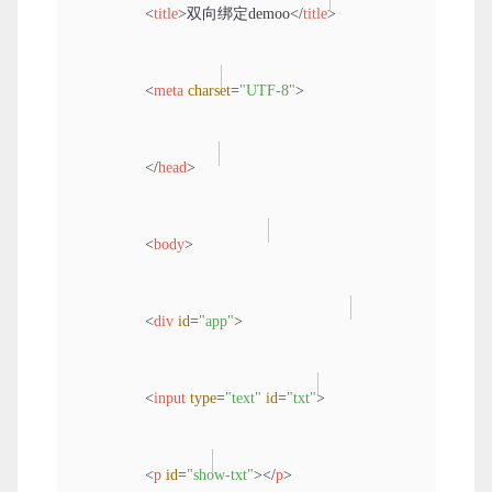
<
title
>
双向绑定demoo
</
title
>
<
meta
charset
=
"UTF-8"
>
</
head
>
<
body
>
<
div
id
=
"app"
>
<
input
type
=
"text"
id
=
"txt"
>
<
p
id
=
"show-txt"
>
</
p
>