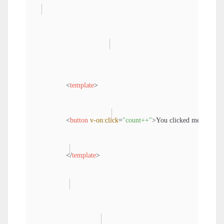
<
template
>
<
button
v-on:click
=
"count++"
>
You clicked me {{ coun
</
template
>