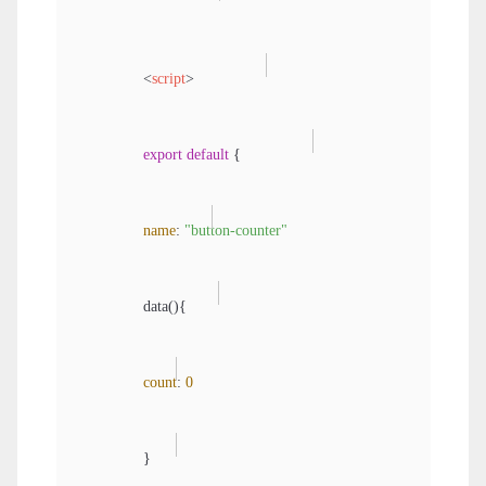
<
script
>
export
default
 {

name
: 
"button-counter"
                data(){

count
: 
0
                }
