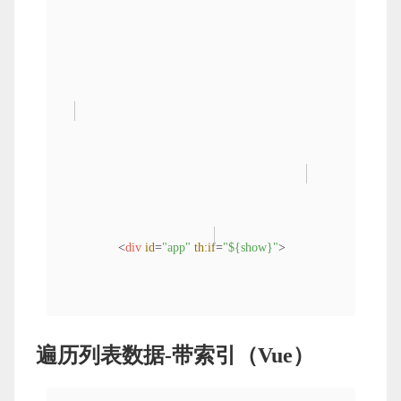
<
div
id
=
"app"
th:if
=
"${show}"
>
                这是一个区块

遍历列表数据-带索引（Vue）
</
div
>