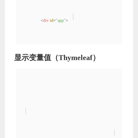
<
div
id
=
"app"
>
                {{ message }}

显示变量值（Thymeleaf）
</
div
>