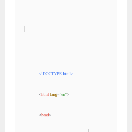
<!DOCTYPE 
html
>
<
html
lang
=
"en"
>
<
head
>