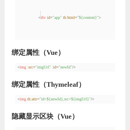
<
div
id
=
"app"
th:html
=
"${content}"
>
绑定属性（Vue）
</
div
>
<
img
:src
=
"imgUrl"
:id
=
"newId"
/>
绑定属性（Thymeleaf）
<
img
th:attr
=
"id=${newId},src=${imgUrl}"
/>
隐藏显示区块（Vue）