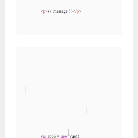
<
p
>
{{ message }}
</
p
>
<
input
v-model
=
"message"
>
</
div
>
var
 app6 = 
new
 Vue({
