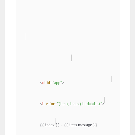
<
ul
id
=
"app"
>
<
li
v-for
=
"(item, index) in dataList"
>
                {{ index }} - {{ item.message }}
