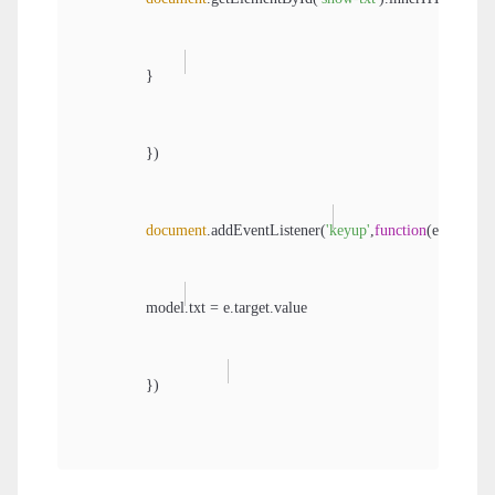
                }

                })

document
.addEventListener(
'keyup'
,
function
(
e
)
{

                model.txt = e.target.value

                })

</
script
>