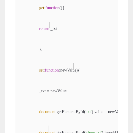
get
:
function
(
)
{

return
 _txt

                },

set
:
function
(
newValue
)
{

                _txt = newValue

document
.getElementById(
'txt'
).value = newValue

document
.getElementById(
'show-txt'
).innerHTML = ne