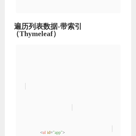
</
li
>
遍历列表数据-带索引
（Thymeleaf）
</
ul
>
<
ul
id
=
"app"
>