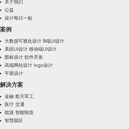
其一就是赋予机器人感知的能力。其二是给机器人做
2024年2月(58)
关于我们
3.灵活正确的处理意见与分歧，开放心态、开放式话
例如控制用户自定义昵称长度，不得超过 8 字。在特
这个道理很简单，但是很多人都没有做到，我也有很
未来“拍一拍”可能会成为一种快速回复方式。
好整个任务的长链条规划。具备对指令进行解析，进
术、气氛控制、善用询问等
公益
多时候，做着做着掉进一个坑里，所以做之前想清
殊情况，如显示超长路名时，需尽可能保证路名完整
2024年1月(44)
行分层任务分解的能力。
设计每日一贴
当前交互方式中，文本信息方式用户成本最高；图
楚，想好了再做会更好！
4.总结与使用流程管理进行规划
性，若超出可显示范围，则使用「…」省略。
2023年12月(47)
片、表情方式可能无法准确的表达回复内容；语音、
案例
通过这两个能力的完善，它就有机会针对行业的痛点
5.建立设计师个人品牌可信度
通话过于沉重，对环境要求也较高。因此微信需要创
2023年11月(41)
改善交互模式服务于众多的行业之中。比如在机场、
造一种更加快捷的方式满足简单回复的需求。
方法四：避免重复造轮子
大数据可视化设计
B端UI设计
以上为对日常设计项目管理工作的一些个人理解，大
银行、购物中心等商业场景中，机器人能够帮助企业
系统UI设计
移动端UI设计
2023年10月(14)
家可在实际的项目当中灵活应用，如对项目管理方面
而拍一拍，可以轻松的实现这一点，拍一拍对方即可
3、谨慎使用「 ! 」
减少人力资源支出，帮助人们快速获得咨询回应。
非常感兴趣的同学也可以去看看PMP相关知识，也欢
图标设计
软件开发
表示消息反馈，又减少了用户交互成本。
感叹号会让文案显得过于情绪化，容易让气氛过于紧
2023年9月(27)
迎入群多多交流。
高端网站设计
logo设计
某种程度上，这类探索更多是聚焦于如何更好的服务
张。应尽量避免司机出现情绪波动。
3. 分表归档
平面设计
2023年8月(88)
于人的问题，但如何利用机器人来更好地服务到社会
避免重复，经常总结积累
3）情感化表达
更多细分群体，是它未来的考验。
解决方案
根据C端用户特性查询订单以会员维度区分，所以缓
2023年7月(62)
做一件事情，学会举一反三，学会从点到面，在很多
现实生活中，拍一拍包含了各种情感信息。
解前端访问数据压力，分表设计是个不错的选择。按
金融
航天军工
公司面试晋升过程中，比如阿里，P6资深设计师和P7
此外，在新能源汽车行业，蔚来的换电布局是基于行
原文地址：58UXD
（公众号）
2023年6月(58)
4、阿拉伯数字代替文字
照订单号1024取模方式，会员编号尾号数字1位，2位
专家设计师，很重要的一个技能点就是，如何从点做
例如当我们需要与别人打招呼或者沟通时，可以通
医疗
交通
业的电动车充电痛点而挖掘出来的新模式，在今天，
阿拉伯数字在阅读中的可识别性更强，因此需要表达
取模方式等等。
作者：环铁艺术家
2023年5月(28)
到面。
过“拍一拍”、“戳一戳”等接触方式，引起别人更强烈
能源
智能制造
电动汽车的电池电量焦虑无疑是当前消费者购买电动
数量时，尽量使用阿拉伯数字而非文字
的注意。
智慧园区
车的最大的焦虑与痛点。
我们在做很多需求时候，需要思考，这次做的这个需
2023年4月(47)
求后续如果遇见类似的，能不能快速解决，而不至于
又比如当我们跟别人沟通结束时，可以拍一拍对方，