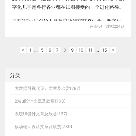
信息基础上，还增加了朋友验证的提示信息。
对于我们的收获部分可以大致分成以下三点：
系。同样，转化为电商系统主要核心模块可以分为
色，提高整体的氛围感。例如在“谁进入直播”，由单
3.搞一些灵动的小亮点
字化几乎是各行各业都在试图接受的一个进化路径。
蓝蓝设计
(
www.lanlanwork.com
)是一家专注而深
一的文字弹幕变身为动态的彩色弹幕，并配上可爱的
4. 加上修饰元素动画
WMS仓储系统、FMS财务系统、OMS订单系统。
入的
界面设计公司
，为期望卓越的国内外企业提供卓
方法二：四象限时间法
表情符号，营造了出超级热闹的景象。
早前YC中国创始人及首席执行官陆奇认为，数字化
其实让画面变灵动的方法有很多种，我个人特别喜欢
越的UI界面设计、
BS界面设计
、
cs界面设计
、
ipa
评论(0)
浏览(2242)
·
目标达成层面
是把人们需要的信息获取后存在一个特定的介质上，
整个主体翅膀的动画已完成，就可以想办法加点修饰
使用一些可爱的表情、或者小形象。
美国的管理学家科维提出的一个时间管理的理论，把
d界面设计
、
包装设计
、
图标定制
、
用户体验 、
元素了，我这里一共加了三个触点：
使得信息本身与这些信息所描述的实体分离开来，进
3）当用户退出对话框时，拍一拍的对话栏会根据信
引导促成整个产品/项目的目标高质高效达成，使之利
工作按照重要和紧急两个不同的程度进行了划分，基
交互设计、
网站建设
、
平面设计服务
比如之前在做任务头图的时候，字体上加了一个小微
大家都在投
息时间重新排序，类似于消息排序的逻辑。
益最大化。
而被大规模、高效地处理后又被传递回人们所使用的
本上可以分为四个“象限”：
第一个：放射线条
笑的表情：
«
1
...
5
6
7
8
9
10
11
...
15
»
终端，被进一步利用的过程。
直播间临时将各种不同的用户聚集在一起，形成了一
·
视角变化层面
1.既紧急又重要：
个小集体。有集体，就有从众效应。我们对他人投递
他指出，
在今天的知识经济时代，它是由大规模的信
能够让我们视角产生改变，能够更全局看待问题，让
简历的情况也反应在弹幕上，给用户形成一种心理暗
如同事投诉、即将到期的任务、上线危机等
让整体有一种放射光芒的感觉
再比如这次，在日历外面加了一个黑子，偷偷看里面
分类
自己有大局观的同时更加拥有结构化的思维。
息、数字化来驱动的。
示，促进用户简历的投递。
礼物的细节：
2-信息接收
2.重要但不紧急：
文案字数
大数据可视化设计文章及欣赏(287)
·
影响力与服务能力的提升层面
在过去60多年的历史上，从第一代IBM为代表的单板
信息接收主要包括以下3个场景：聊天列表、对话
建立人际关系、设计培训、制定设计规范等
第二个：星星光圈
个人电脑；第二代微软、苹果再到第三代、第四代的
B端ui设计文章及欣赏(708)
框、信息刷屏状态。
在项目中角色话语权提升，在团队内外有更高的影响
游戏
让用户感觉里面确实有很多好东西。
3.紧急但不重要：
在电商的三大核心模块中OMS订单系统又可以看作
力
PC与移动与云，再到即将进入的第五代AI/5G +边缘
因为星星的设定是有一点反射材质的，所以最后让星
为了能满足上述提到的设计原则，控制文案字数是首
系统UI设计文章及欣赏(167)
直播是一件比较花时间事情，为了让用户能够停留在
星再次产生一个光圈扩散：
核心中的核心，所有系统以围绕着订单模块进行构
再比如日历里面的星星也加入了表情：
计算的早期，数字化进程一直是由计算平台来驱动
先能想到的。文字越少，阅读时间越短，所占据司机
如取快递、部门会议等
a
直播间的时间长一些，在直播间增加红包的游戏运营
建，如果整个电商系统比作人体器官，那么OMS当
1）聊天列表
的。
移动端UI设计文章及欣赏(789)
注意力的时间也就越少，进而保证了行驶安全。那文
能力，让用户愿意花时间来兑换一些事情。
0
2
.
项目管理我要管什么？
4.既不紧急也不重要：
之无愧可以比作人的心脏，所以OMS系统设计的好