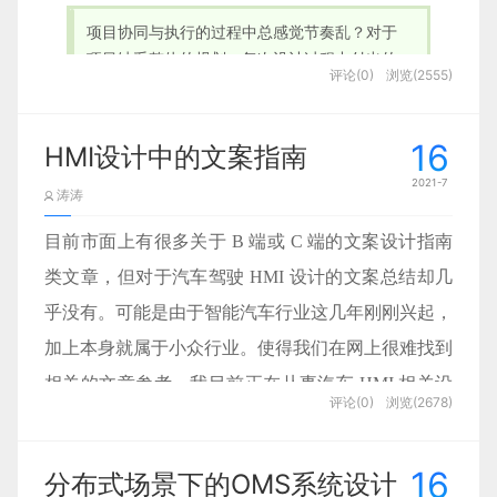
个番茄时间段来覆盖整个项目，比如需要做一个首页
看不太出来是日历，那怎么样才能一眼就看出来是日
w
项目协同与执行的过程中总感觉节奏乱？对于
改版，那么我就需要进行拆解任务。
历呢？
03、体验设计分析
03.
设计策略
项目缺乏整体的规划、每次设计过程中付出的
评论(0)
浏览(2555)
2. 先完成主体动画
那就是有一种翻页的感觉，比如下面这种：
04、“拍一拍”价值分析
成本很高。对结果验证时发现不论设计质量还
是效率都还有很大的提升空间。设计感觉做的
基于此，我们针对各个环节中用户流失的原因，总结
首页改版可以分成四个大的关键节点，需求讨论，设
原文地址：
设计师深海
（公众号）
不错，但项目中的角色话语权不高？多个项目
我们先来看下主体的动画效果：
了提升直播连接转化的3个方向，在信息传递上，重
16
计风格探索，视觉设计，交付开发，然后每个大的模
HMI设计中的文案指南
并行不知如何管理操作，有无标准方法，怎么
点突出直播间的职位信息，让用户可以第一时间获取
01
功能定位
这样就可以看出来是日历了。
作者：设计师深海
块下再细分小的任务，然后进行番茄时钟的评估，
比
2021-7
从中创造更大的价值？本文结合日常项目管理
涛涛
到最想看的内容；在氛围的营造上给用户营造一种热
如色彩收集我可能需要2个45分钟，那么就2个番茄时
除了日历，刚才也说了，还要有一些相关元素，礼物
转载请注明：学UIw网》一招让你的作品集脱颖而
当中的一些思考与方法，带大家了解设计师需
闹、很多人投递的感觉，打破用户的心理防备，激发
可以分成2个属性来看：
钟去完成它。
张小龙朋友圈：“微信史上仅需一行代码的有趣功能终
呀、升级的火箭呀、直播的小电视呀等等：
目前市面上有很多关于 B 端或 C 端的文案设计指南
出！
要有的项目管理意识。
用户的投递欲望；在互动方式上增加一些新的便捷互
于来了。拍一拍，像蚂蚁一样打招呼。”
位移：
所以我们要学会合理的去拆分你的需求任务！明确到
动形式和互动反馈来降低用户参与的难度。
类文章，但对于汽车驾驶 HMI 设计的文案总结却几
可执行的番茄时钟。
乎没有。可能是由于智能汽车行业这几年刚刚兴起，
蓝蓝设计建立了UI设计分享群，每天会分享国
主体物先从下到上，然后再往下位移一小段！
这样有大的框架，再加上修饰的元素，整体的创意就
如今设计师不再仅仅作为一个需求的接收方与执行
内外的一些优秀设计，如果有兴趣的话，可以
从张小龙的描述中，拍一拍功能定位是一种打招呼方
加上本身就属于小众行业。使得我们在网上很难找到
差不多了。
1、帮助用户更好的获取直播内容
方，职能更加的全面，在整个产品设计研发流程中也
式，而且希望带给用户更加有趣的体验。
进入一起成长学习，请扫码蓝小助，报下信
相关的文章参考。我目前正在从事汽车 HMI 相关设
及时提醒
需要我们有更强的参与度。最近工作中得到一些设计
缩放：
评论(0)
浏览(2678)
用户对于直播信息的甄选，主要来自直播广场。因
息，蓝小助会请您入群。欢迎您加入噢~~希望
计工作，在上一个项目中负责文案设计。项目复盘阶
同学的咨询并参与围绕着一些项目中的问题进行讨
此，在2.0中在直播广场增加了列表的标签筛选功能，
2.元素一定要有细节
得到建议咨询、商务合作，也请与我们联系。
缩放很简单，就是从小到大的一个简单缩放，但这里
论，比如：项目协同与执行的过程中总感觉节奏乱？
段我整理了一套关于汽车 HMI 文案设计指南，如果
02
功能拆解
让用户能够进行快速的初步筛选。
有个层次的细节，边缘的外圈和小皇冠是等主体缩放
每个25分钟或者45分钟的时间点提醒一定要及时，闹
16
对于项目缺乏整体的规划、每次设计过程中付出的成
分布式场景下的OMS系统设计
你也正从事此项工作，希望此篇文章可以为你带来一
每一个元素都会影响画面精致度，比如之前说的那个
完成之后再依次出来的，这样会让整体层次感更佳。