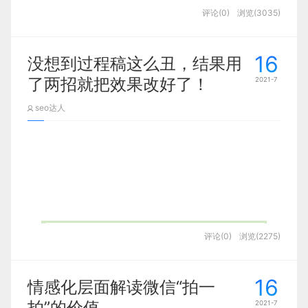
种相对于GTD更微观的时间管理方法。因为创始人使
发。今天会从过程稿和最终稿的效果展示、主
评论(0)
浏览(3035)
用番茄定时器，所以叫番茄工作法。
为了展示全能型，很多设计师也会在作品集当中加入
随着用户习惯的变化，我们也洞察到用户对求职场景
体动画、修饰元素动画等方面进行分享。
一些网页设计。之前流行的大多都是网页和插画的结
也在发生着变化，为此，58招聘也为用户开启“直播待
合形式，然而现在大多设计师已经开始和C4D作品结
16
岗”的新招聘场景。同传统招聘相比，直播招聘有许多
下图是直播pk的状态设计效果：
没想到过程稿这么丑，结果用
合起来！
明显的优势：
了两招就把效果改好了！
2021-7
如何使用？
1、传统招聘都是单一枯燥文字展示，信息有限且缺
seo达人
乏引导及号召力。而直播招聘是主播生动详尽讲解职
选择一个待完成的任务，将番茄时间设为25分钟，专
位及企业信息，多维度展示的基础上激发引导求职者
如果只是静态的，我认为还不够有亮点，如果能加上
注工作，中途不允许做任何与该任务无关的事，直到
兴趣并触发投递行为。
一点动效设计，就比较好了。
番茄时钟响起，然后在短暂休息一会（5分钟就
行），每4个番茄时段多休息一会儿。
2、传统招聘开展面试有门槛，互动机制不健全不及
实不相瞒，这是一次需求方没有提需求，设计侧主动
时。直播招聘可便捷进入直播间参与即时互动沟通，
反推的逆向需求。
这个方法为什么好用呢？我相信很多设计师和我一
高效便捷无门槛。
样，每次工作几分钟后就会玩玩手机，看看微信，一
今天的分享大纲如下：
边听歌，刷着网站，同时做着几件事情。
评论(0)
浏览(2275)
s
上次我们分享了左面的等级相关的，今天我们
1. 几个过程稿和最终稿的效果
接着来分享第二张任务相关的。本文会从引导
02
.
洞察问题
这个就是明显的一心多用，不够聚焦，番茄时钟好处
展示
页的3个方面讲解：一个好的创意非常重要、元
就是督促你在这个25分钟内，专心只做一件事情。充
16
情感化层面解读微信“拍一
素一定要有细节、搞一些灵动的小亮点，做好
分利用大脑的集中注意力去高效完成一件事，然后休
我们用最短的时间上线了第一期的版本，主要内容在
先来展示几个过程稿，了解以下整体动效细节的调
拍”的价值
这3点能给作品加不少分。
2021-7