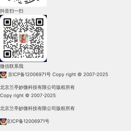
但2019年华为智慧屏之后，小米、海信、TCL等相继
“拍一拍”上线后，很多沉寂已久的微信群开始“复
设计时其他业务模块数据不应混到单独某一业务模块
2022年4月(86)
发布首款智慧屏。智慧屏的出现，让电视行业进入到
抖音扫一扫
活”了。大家都在主动的尝试新的功能，而且网友们还
当你觉得很难的时候其实是在上坡
中，数据交换传递统一通过服务接口形式获取。这也
玩出了各种花样。而这仅仅只需一行代码的投入就做
家庭互联网的时代。
2022年3月(119)
文章来源：站酷 作者：
陈皮Celia
这是我很有感触的一句话，人的成长体现在同样的事
体现了分布式系统一切皆服务的思想。
到了，可以说价值巨大。
情上，万事开头难，但后面会越来越顺手，因为在这
分享此文一切功德，皆悉回向给文章原作者及
2022年2月(53)
个过程中你已经掌握了方法，我们需要做的就是不要
业务拆分后的三大模块主要变化时间轴：
众读者.
总结
半途而废，要学就学透学完整，后面工作效率就上来
2022年1月(99)
免责声明：蓝蓝设计尊重原作者，文章的版权
了。
归原作者。如涉及版权问题，请及时与我们取
2021年12月(105)
我们都知道，微信是极具克制理念的产品，微信每天
得联系，我们立即更正或删除。
微信联系我
都拒绝着大量的看似合理的用户需求，张小龙有着自
2021年11月(83)
己的设计理念。此次“拍一拍”功能对用户的行为也做
京ICP备12006971号
Copy right © 2007-2025
我们的专业知识就像这4个空杯子，一个代表AE，一
蓝蓝设计
(
www.lanlanwork.com
)是一家专注而深
到最轻量级的影响。
个是C4D，一个是UI，一个是插画，很多东西都想掌
2021年10月(101)
入的
界面设计公司
，为期望卓越的国内外企业提供卓
北京兰亭妙微科技有限公司版权所有
握，于是每天学习一次就往这个杯子浇水一点，但是
或许“拍一拍”只是一次新的尝试，最终会随着新鲜感
越的UI界面设计、
BS界面设计
、
cs界面设计
、
ipa
Copy right © 2007-2025
2021年9月(153)
坚持10天就坚持不下去了，要么学别的，要么没有动
的丧失，成为用户眼中的“鸡肋”功能。但是这其中带
在雷鸟科技CEO李宏伟看来，电视行业发展经历三
d界面设计
、
包装设计
、
图标定制
、
用户体验 、
力了，然后导致最后什么都没学到。
给我们的启示，是值得我们深入思考的。
2021年8月(147)
北京兰亭妙微科技有限公司版权所有
个阶段，第一阶段是以显示技术为主的传统电视，第
交互设计、
网站建设
、
平面设计服务
从客户角度分析，C端用户界面可操作性较低，要求
文章来源：站酷 作者：
伊高国
二阶段是以观看在线内容为主的智能电视，第三阶段
简洁、直观、易懂。如会员中心订单tab分类：查看
2021年7月(149)
京ICP备12006971号
分享此文一切功德，皆悉回向给文章原作者及众读
则是成为一部55英寸手机的智慧屏。
正确做法是把一件事情学透了，学彻底了再去学下一
全部、待付款、待发货、待收货、待评价、退款/售
原文地址：子牧UXD（公众号）