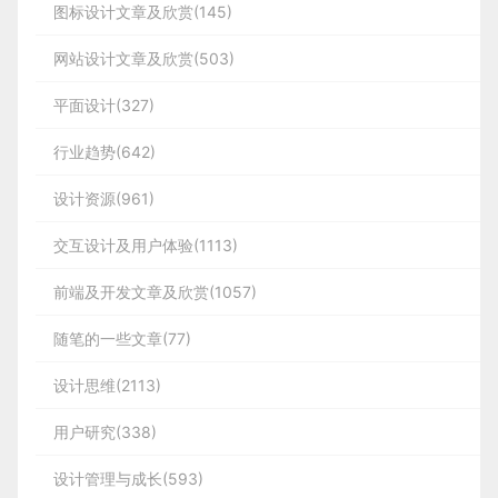
当别人拍了拍我们，或者别人拍了拍别人，我们都不
案的字数应该控制在多少呢？
图标设计文章及欣赏(145)
从陆奇的观点来看，任何一代计算平台，都有前端和
让其更加有生命力。
坏，直接影响着其他系统的构建。
如网购、闲谈、邮件、发朋友圈等
会收到任何提醒。为了让用户有所感知，同样会根据
设计师运用项目管理的方法，个人认为最基本的就是
后端。前端永远由交互的模式来驱动。
第三个：反射高光
更新时间顺序将对话栏显示在聊天列表中，同时列表
网站设计文章及欣赏(503)
这些都是我喜欢使用的小技巧。
我们需要把每天工作任务，按处理顺序划分：
要合理的规划与控制，管人管事，且贯穿在整个项目
先是既
会展示拍一拍文案信息。
紧急又重要的，接着是重要但不紧急的，再到紧急但
流程当中，以下几点其实我们可以重点关注。
包含鼠标、键盘到手指等交互入口。其次，包含数字
最后动画结束，再加一个简单的高光位移：
3、互动方式
平面设计(327)
不重要的，最后才是既不紧急也不重要的。
我们具体
化的终端设备，比如个人电脑到智能手机等移动终
总结
在互动形式上，除了已有的点赞、留言、投递简历
来看看设计工作中的一些场景。
行业趋势(642)
端。前端永远由交互的模式来驱动。
外，增加了快捷提问的功能，方便用户的提问，提升
我们工作当中实际参与的流程，基本可以归纳为启动
很简单，就是白色矩形加上透明度和位移即可。
设计资源(961)
互动效率。当用户投递了简历后给用户一个动画效果
今天就先分享这么多啦，每次做引导页都是比较开心
阶段、计划阶段、执行监控阶段、收尾阶段。
而驱动后端演进的是计算资源规模的扩大提高，具体
2）对话框
的强反馈，给用户一种受到重视的感受。
的，因为可发挥空间会比较大一点，也可以使用自己
而言是运算信息、存储信息和传输信息（网络）的能
交互设计及用户体验(1113)
比较喜欢的3D手法，希望过程中的小感悟可以给大家
当用户打开对话框时，头像会晃动两下，并伴随着手
总结
通过以上优化的推进上线，整体数据达到预期，我们
力水平的提高。
计算资源规模的提高也意味着数字化
既紧急又重要
来点灵感！
机震动。让用户明显地感知拍一拍信息。
前端及开发文章及欣赏(1057)
·
启动阶段
将持续关注数据变化找到用户的卡点，解决用户的问
广度和深度的扩展。
设计师工作场景：比如项目上线前的设计更改，明天
题；持续优化功能，给用户更好的服务和体验。
下期见，么么扔！
好了，以上就是这个小动效的制作感悟了，细节磨了
在这个阶段经常会使用到6W2H方法，它有助于我们
随笔的一些文章(77)
一、前端数字化：从产业痛点
和主管汇报的PPT，需求设计评审，这是我们每天工
很久，希望能给大家一点启发。
思路的条理化，杜绝盲目性，所以此方法能够快速帮
s
作的核心，大多数设计师在公司中日常任务就是产品
3）历史消息
入手，从体验改善突围
设计思维(2113)
助我们确定目标、里程碑、项目成员以及合作模式，
的迭代，那么重要的事都是不能一拖再拖，都是迫在
04.
写在最后
原文地址：
菜心设计铺
（公众号）
例如在此前的二手车大类页改版等大型改版项目中都
当聊天界面内容较多，“拍一拍”的信息被刷屏了，那
眉睫。
用户研究(338)
从今天来看，借助计算平台的发展，交互入口的演
二、OMS作用
原文地址：
菜心设计铺
（公众号）
有所使用。
该怎么办呢？
作者：菜心设计铺
进，
前端数字化与后端数字化已经在各行业演进。
通过直播的形式将企业信息、职位信息介绍给求职
因为整个产品是赶时间点的，比如双11那天必须上
设计管理与成长(593)
作者：菜心设计铺
不用担心，微信考虑的很周全，当用户上翻聊天信息
者，一方面加强求职者对企业的关注度，另一方面增
线，那么无论如何都要按时保质量的完成，所以这时
OMS系统承上启下处在电商系统业务链的中游。通