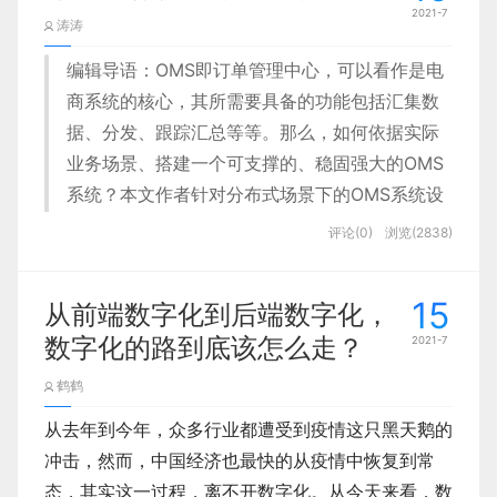
钟响了，停下手上工作，短暂的休息调整下，切忌继
本很高。对结果验证时发现不论设计质量还是效率都
2021-7
社交本质上是人与人之间的信息传递，这其中包括两
礼盒，之前没倒角，倒角之后，和整个更搭一些：
涛涛
些帮助。
续一直工作下去，因为只有适当休息，我们才能更加
还有很大的提升空间。设计感觉做的不错，但项目中
大节点，信息的输出和接收。所以我们就从这两个维
并且统一了直播中、预约、回放3种卡片的结构，降
高效，高质量的完成接下来任务。
的角色话语权不高？多个项目并行不知如何管理操
编辑导语：OMS即订单管理中心，可以看作是电
度去分析下“拍一拍”功能。
低用户的认知成本，提高的用户的操作效率，让用户
3. 翅膀的小动画
作，有无标准方法，怎么从中创造更大的价值？本文
设计原则
商系统的核心，其所需要具备的功能包括汇集数
在此场景中保持足够的专注，快速找到想看的直播
再比如，我之前画的电视有点太简单粗暴了：
结合日常项目管理当中的一些思考与方法，带大家了
据、分发、跟踪汇总等等。那么，如何依据实际
间。
解设计师需要有的项目管理意识。
听听白噪音
小翅膀的动画算是一个小亮点吧，我加了一个拖影的
1-信息输出
业务场景、搭建一个可支撑的、稳固强大的OMS
车载屏幕设计与手机、电脑屏幕最大的不同是使用环
效果，其实从制作层面也很简单，固定一个锚点：
系统？本文作者针对分布式场景下的OMS系统设
于是找了几个电视的参考:
境。手机和电脑的使用场景相对安全并且稳定。但在
操作方式：
用户只要双击对方的头像就可以完成拍一
在技术上也有了进一步的能力，直播间可以实现实时
计做了总结，一起来看一下。
a
很多同学在工作时，喜欢戴着耳机听着音乐，但是在
拍行为。
评论(0)
浏览(2838)
驾驶过程中的复杂环境如车辆颠簸、屏幕眩光等，使
透传，为用户的决策提供了又一个依据。
使用番茄时钟时，我不太建议这样做，原因在于音乐
然后依次进行旋转即可。这里注意下，因为三个翅膀
0
1.
好的设计能不能管理出来？
司机在屏幕阅读时造成难聚焦、阅读时间短等情况。
会干扰我们思考，有时候音乐还会影响你的情绪，所
是拖影效果，所以依次是原来越大，然后透明度依次
加了一些细节和优化，优化后效果如下：
能收获什么？
15
如果司机因为阅读困难造成行驶中注意力分散，非常
从前端数字化到后端数字化，
以这个时候建议大家听听舒缓的白噪音，比如海浪声
降低。
一、OMS所处位置
文章来源：站酷 作者：
操作反馈：
陈皮Celia
音、风声、雨声，我个人比较喜欢听海浪拍打的声
数字化的路到底该怎么走？
2021-7
容易造成交通事故。在这样的环境下，
高效、清晰、
首先，我们思考一下，管理是什么？其实简单来说更
分享此文一切功德，皆悉回向给文章原作者及
动画效果如下：
音，能够让自己静下心来。
1）对方头像晃动，伴随着手机震动，同时聊天界面
这样就比之前精致一些。
通常我们所谈论的网上购物为狭义电商，属于广义电
像是很多标准化、流程化、格式化的方式方法组合，
安全
2、氛围营造
成为了设计文案时的重要原则。
众读者.
鹤鹤
中会出现提示文案，“你拍了拍xx”。
辅助我们更好的达成目标，并为整个设计团队构建一
商的一种，即以电子化手段进行商品交易的一种行
这里推荐一个番茄时钟的MAC工具，叫番茄钟，里面
免责声明：蓝蓝设计尊重原作者，文章的版权
当每一个单体做到位了，组合起来就不会差太多，否
热闹
从去年到今年，众多行业都遭受到疫情这只黑天鹅的
个基础的工作体系。项目中稳定与高效输出都来自于
除了设置番茄钟外，还自带很多白噪音，非常好用！
为。
翅膀做一个合成（类似智能对象），然后复制对称就
则就会影响整体质量。
归原作者。如涉及版权问题，请及时与我们取
更加科学的管理。设计师链接上下游部门，也需要通
冲击，然而，中国经济也最快的从疫情中恢复到常
初期的直播间整体上还比较冷清，在色彩的运用上比
可以了，这样改翅膀的动画改一个就可以。
得联系，我们立即更正或删除。
2）如果对方不再是用户好友时，“拍一拍”在显示文案
过管理来解决诸多设计以外但与设计有联系的事务。
狭义电商简单可以描述为货、款、以及货与款的关
态，其实这一过程，离不开数字化。从今天来看，数
较保守，在改版中，我们增加的更多饱和度较高颜