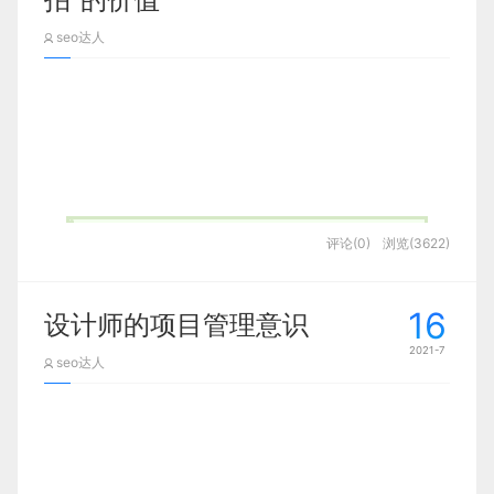
03.
插画
息5分钟，再开始下一个番茄时间。
于基础框架及功能的搭建，设计上借鉴其他业务的经
整。
seo达人
验及规范，快速跑通整个流程。一期上线后，数据情
最近做的引导页，效果如下：
之前很流行的办公系列插画，现在国内外大神已经升
第一稿效果如下：
况还是比较一般，我们和产品交互同学一起对数据进
级到3D系列了，整体风格没有太大变化，整体质感却
行了分析，并且对用户路径进行了体验走查，梳理出
当然你也可以根据你个人习惯来调整时间，我将番茄
提升了很多！
了造成用户流失的几个主要原因：
时间的25分钟改成了45分钟，这样有助于我更好的聚
焦。比如我有一个需求时，我会花45分钟看完交互流
稍微有点生硬，氛围感不够强烈，于是第二版加了一
1.一个好的创意非常重要
程，45分钟去和开发还原开发细节，45分钟去收集设
些氛围元素，加长了主体位移的距离，效果如下：
计灵感，45分钟去把页面框架搭建好，或者设计好一
1、找不到合适的职位，当用户进入直播广场后，筛
个局部等等，然后休息5分钟，让自己短暂休息下。
很多时候，一个好的创意非常关键，可以让设计产生
选直播间成本非常高，无法从卡片片现有信息的呈现
2020年6月17日，微信发布了新版本，上线
评论(0)
浏览(3622)
亮点，等级这个页面，我个人还蛮喜欢这个创意的。
上分辨出有什么职位，导致用户直接流失。
比之前好一点，但是有同事反馈说稍微有点快，然后
了“拍一拍”功能。从上线之初火遍每个社群，到
效果不够霸气干脆，于是我又咔咔一顿调整，让主体
现在迅速沉寂下来，这种变化应该也在很多人
因为这个页面讲的是每周任务，我从“周”这个字眼想
2、整体氛围冷清，情绪上较低落，无法激发用户的
出来之后稍微停顿一小会，然后垂直落下：
16
设计师的项目管理意识
的意料之中。那“拍一拍”的价值点到底在哪里
到了时间又想到了日历，所以我想用一个大的日历作
投递热情，也不想和主播互动导致主播情绪也低落，
呢？我也来给大家说道说道。
为整体外轮廓，然后日历里面的结构是一些相关的礼
2021-7
合理拆解需求
形成了一个恶性循环，从而不能达成连接
seo达人
04.
图标
物元素。
学会拆解任务，设计师的需求有大有小，大的比如一
3、互动形式单一，只能留言、点赞和投递，对一部
这样就会干脆很多，而且加了一个闪光和高光的效
文章的主要内容包括：
但是最开始的效果并不理想：
个首页改版，一个设计语言的建立，小的有一个弹窗
分有输入障碍的用户有影响
果，让整体更加有氛围一些。
图标作品展示也是作品集当中常见的一部分内容，除
01、“拍一拍”功能定位
设计，一个图标绘制等等，那么运用番茄时间的第一
了常规的图标展示外，你还可以做一些3D图标。
大概的三个版本优化过程是这样的，其他小的微调优
步就是你需要对工作任务进行合理的拆解，才能用多
02、功能拆解
化就不展示了，接下来我们拆分来剖析下这个动效。