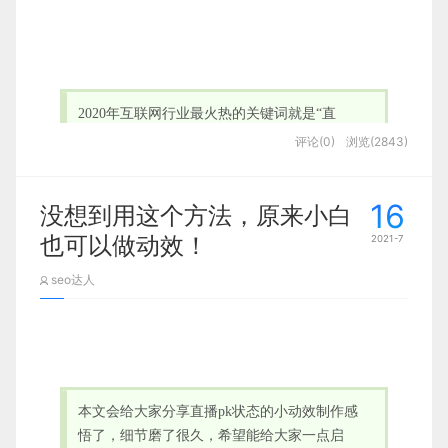
功夫，巧妙地建一个手拿手机的模型，你的展示就会
比别人的更加分。总之想尽办法提升含金量吧！
网上流传一张王健林的行程单，可以看得出时间分配
相当满，于是我就特别好奇，专门问了一些我们公司
2020年互联网行业最火热的关键词就是“直
的高P，他们每天那么多工作，是如何去平衡生活和
播”了,据中国网络视听节目服务协会发布的《20
工作的，其中
有一个很重要的点就是做好时间管理且
评论(0)
浏览(2843)
20中国网络视听发展研究报告》显示，截止202
自律
。
0年6月我国网络直播用户规模达5.62亿。每天观
比如今天晚上8点要和孩子去看一个音乐会，就会在8
16
没想到用这个方法，原来小白
看直播已经成为了越来越多人的习惯。
点之前把所有的工作全部搞定，然后去陪孩子！是
也可以做动效！
2021-7
呀，厉害的人，能在某一个点把事情全部搞定，本身
a
就是超强的能力，那么作为职场人，我们该怎么合理
seo达人
01.
变化与契机
管理时间呢，今天分享6个小方法给大家。
2020年互联网行业最火热的关键词就是“直播”了,据中
方法一：番茄工作法
国网络视听节目服务协会发布的《2020中国网络视听
q
发展研究报告》显示，截止2020年6月我国网络直播
本文会给大家分享直播pk状态的小动效制作感
用户规模达5.62亿。每天观看直播已经成为了越来越
02.网页
番茄工作法是由弗朗西斯科·西里洛于1992年创立的一
悟了，细节磨了很久，希望能给大家一点启
多人的习惯。