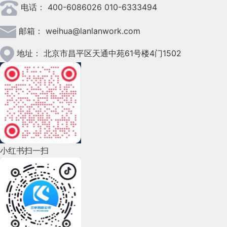
转载请注明：学UI网》设计师的项目管理意识
电话：
400-6086026 010-6333494
2023年3月(37)
对此，蔚来提出了车电分离、电池租用的商业模式，
浪费时间和精力投入进去没有成长！比如说按钮设
给予鼓励。或者说一句“没事的，以后肯定会更好“、
计，我们随便抓一个市场上的按钮，你会发现按钮的
背后的核心是蔚来把换电站、充电桩、电池、专员通
顺手拍一下对方，表示理解或感同身受。
邮箱：
weihua@lanlanwork.com
2023年2月(90)
总结
样式、大小颜色就是各种不统一，浪费开发资源和设
蓝蓝设计建立了UI设计分享群，每天会分享国
过数字化搬到了云端，实现线上线下同步。它本质上
同样作为现实生活的映射，在微信聊天过程中，我们
计资源！如果你每天的工作都是做这种浪费精力没有
内外的一些优秀设计，如果有兴趣的话，可以
2023年1月(78)
是在电池技术短时期内难有突破的现实条件下，拿出
地址：
北京市昌平区天通中苑61号楼4门1502
可以借用“拍一拍”，更加充分的表达情绪，而震动反
存在感的事情，对于个人是很不利的，平时做项目多
进入一起成长学习，请扫码蓝小助，报下信
的一种基于解决车电分离的问题、快速换电的新解决
馈或许能够让对方更加真切的感受到我们的关爱。
HMI 设计在国内正在慢慢兴起，有很多内容还需要
留心下，比如我做一个专题页面是不是可以去思考
2022年12月(45)
息，蓝小助会请您入群。欢迎您加入噢~~希望
方案。
下，这个页面做完哪些控件我可以沉淀下来，复用到
我们开发和探索。这篇文档对 HMI 中文案的设计规
得到建议咨询、商务合作，也请与我们联系。
2022年11月(69)
其他的场景中，赋能给其他设计师呢，这个是很重要
范提出了参考建议，但无论是建议还是指南在实际运
再看电视行业。
的！
2-产品侧价值
2022年10月(51)
用时，还需结合具体情况考虑。它们不应该成为限制
在今天，手机与PC已经抢夺了太多时间，人们正在
同样的，比如我们最近在研究一个弹窗，那么是不是
1）促进版本升级
设计师编写文案时的条条框框，而旨在引发更多的设
2022年9月(135)
我做这次弹窗，我就把弹窗彻底研究透彻，弹窗尺寸
形成用手机、平板看电视的习惯，电视的发展前景在
“拍一拍”需要升级微信版本才能使用，当全民都在拍
小红书扫一扫
计思考。
大小、颜色、按钮、状态都研究彻底，彻底掌握了这
哪里？
2022年8月(60)
一拍时，你是无法视而不见的。因此可以更好的促使
个知识点，后面再做弹窗信手拈来，深刻搞定一个任
蓝蓝设计建立了UI设计分享群，每天会分享国内外
用户主动升级版本。
4. 业务解耦
务，避免反复，经常总结和积累，也是提升效率很重
从整个行业来看，电视行业经历了一轮曲线发展，在
2022年7月(111)
的一些优秀设计，如果有兴趣的话，可以进入一起成
要的方法。
2014年左右，中国智能电视行业的发展达到顶峰。随
长学习，请扫码蓝小助，报下信息，蓝小助会请您入
架构从单体、三层、再到分布式微服务的变化，业务
2022年6月(162)
后在2016年进入低谷。
群。欢迎您加入噢~~希望得到建议咨询、商务合
边界也从领域驱动建模开始制定到最终分而治之，各
2）激活微信群
2022年5月(143)
作，也请与我们联系。
得其所。各个分拆模块更具独立性和可扩展性。所以