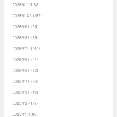
对于该阶段质量控制方面，我们引入了更规范的走查
在车机使用场景中，我们更想带给用户一种尊贵感。
众读者.
2025年11月(88)
建，建立3D化的体验，带来了多重体验改善——它
拍”浪潮，也被广大网友玩出了新的高度。
文档、共建集成体验环节、以及全职能自查环节。常
设计师经常遇见的，改文案啊，产品会议，开发排期
免责声明：蓝蓝设计尊重原作者，文章的版权
毕竟在国内绝大部分家庭中，买一辆车还是属于一件
首先是让消费者获得沉浸式的看房体验，自由行走在
规的设计走查介入方式如下：
2025年10月(157)
这种会议在我看来，出来关键节点有结果的需要参
归原作者。如涉及版权问题，请及时与我们取
比较有仪式感的事情，这里如果使用「你」增加亲密
VR场景内，查看每一处细节。
加，更多事情能少参与就少参与。
得联系，我们立即更正或删除。
2025年9月(69)
（图片来源于网络）
感显然就不合适了。
其二是，无需亲自到现场体验，就可以获得所见即所
改变走查方式之后，增加集成体验环节与每个节点中
蓝蓝设计
(
www.lanlanwork.com
)是一家专注而深
2025年8月(89)
得的现场体验。其三，基于空间三维数据，以AI生
的输入输出内容，保障每次项目的最终落地质量。
入的
界面设计公司
，为期望卓越的国内外企业提供卓
成一种更具交互性的VR视频，解决了房源的真实性
04价值分析
2025年7月(149)
2. 前后端数据读写分离
越的UI界面设计、
BS界面设计
、
cs界面设计
、
ipa
既不紧急也不重要
的问题。
d界面设计
、
包装设计
、
图标定制
、
用户体验 、
2025年6月(41)
在收尾阶段从项目管理的角度来说另外一个希望提及
1-用户侧价值
根据用户群体的特点，前后端数据库主从读写分离、
这里的既不紧急也不重要就是每天你花费时间最多的
距离和时间
交互设计、
网站建设
、
平面设计服务
的是，除了事前有规划、执行有控制、更要注重事后
地方，比如群里聊天，刷朋友圈，抖音，看八卦新
应用服务分开灵活部署。主数据库处理相关业务事
2025年5月(32)
张小龙说，“微信的梦想是什么？从个人角度成为人最
收尾有总结。虽然每一次的项目可能过程会有一些不
闻，当然人都是需要一些无聊消遣的，但不值得花很
务，大量的查询转移到从数据库。一是减轻主数据库
好的一个工具朋友。从平台角度，建立一个市场，让
1、距离
同、结果目标不同，但是我们在总结复盘的过程中一
2025年4月(94)
多时间在这个象限。刚开始时也许有滋有味，到后来
创造者体现价值。”
的压力，二是前后端物理隔离一方宕机可降低对另一
定要做到以下几点：
导航距离是导航产品中特有的显示内容。对于这类信
你就会发现其实是很空虚的。
方作业的影响。
2025年3月(118)
那请允许我推测一下“拍一拍”对用户的价值。
息，也应该秉承清晰、高效的原则呈现给用户。
1.拒绝形式化，避免假大空反思
我经常给大家说，
你怎么比别人进步更快，就是设计
2025年2月(79)
之外的8小时你在做什么。
别人工作时间外8小时都在
2.具备借鉴意义
学设计，学各种课程，
而你在做些无聊事情，一年下
2025年1月(60)
1）新的社交礼仪
4.对应解决方案，具体落实到人、功能范围、时间等
去差别就出来了，不是说我们不应该去娱乐，而是需