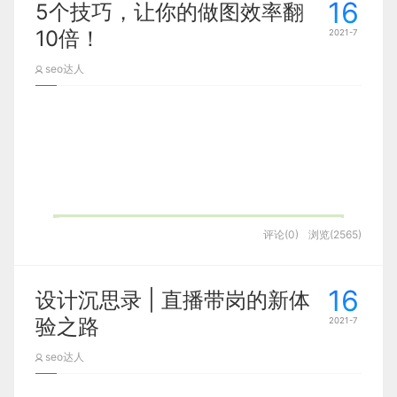
16
集在千篇一律的作品集中脱颖而出的方法
5个技巧，让你的做图效率翻
——
2D转3D
。
10倍！
2021-7
seo达人
看到这你会不会觉得：就这？先别急。现在大家都知
道为自己充电，大多会在作品集放一些C4D作品，这
已经不是什么新鲜事了。然而怎么样才能凸显你的不
同呢？如果单单放几张作品图可能还不够，你可以考
虑把它结合在其它作品当中，这样不仅可以展现你的
能力，还能凸显你的运用整合能力，整体的作品集质
感立马提升一个档次！具体怎么结合？一起来看！
评论(0)
浏览(2565)
相信很多设计师都会觉得每天时间不够用，没
有效率，没有收获，那么今天分享5个时间管理
的方法，帮助你提升效率的同时，个人也能得
16
设计沉思录 | 直播带岗的新体
01.APP页面
到成长。请看今天的分享，enjoy it。
验之路
2021-7
首先你可以在APP页面当中穿插C4D的配图，如果实
seo达人
际项目当中不好结合就可以多做些概念稿。如果页面
如何做好时间管理？
当中你实在结合不好，还可以在页面包装展示上面下