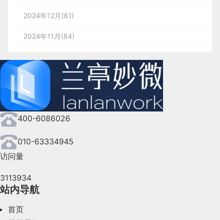
要注意时间分配。
2、时间
2024年12月(61)
现在的微信消息提醒方式包括对话栏角标、群内@，
w
这其实是一种典型的前端数字化创新，它通过VR这
强提醒等形式，这些形式都让用户都无法忽视。特别
总之，关于时间的4象限，需要大家多多的关注，多
03
.
聊聊其它
种新型的数字化终端与房地产、装修等行业结合，一
2024年11月(84)
是一对一沟通时，红色的角标如果一直存在，可能会
把精力放在重要又紧急，然后允许情况下，多提升重
改过往看房不便利、假房源众多、信息隐私泄漏等众
逼死强迫症患者。但是一旦打开消息界面，你又无法
要不紧急事情的投入，长期坚持下去，你会有巨大的
2024年10月(167)
其实我们可以发现既然是要去管理项目，在每个节点
多短板。
忽略信息的内容。因此之前就有人提出增加一个信息
其它注意事项
改变。
里沟通是非常重要的，可能很多设计师都会遇到一些
置底功能。
2024年9月(144)
再看AI机器人市场。
沟通方面的问题：效率低、无结果、惧怕沟通。其实
而“拍一拍”作为一种轻量级的打招呼方式，或许可以
1、避免使用网络词汇
多数就是在信息通过传输渠道、媒介的时候，发送者
2024年8月(164)
方法三：先思考再动手
成为微信社交中新的选择。例如在微信群中，如需非
我们知道，工业机器人可以代替一部分人进行重复性
与接受者在各阶段所暴露出的不同问题，如下图：
网络语言通用性和辨识度不够强，不是每个用户都能
400-6086026
紧急必要的事情，可以在信息之后，拍一拍对方，表
2024年7月(107)
的劳动，然而由于指令循环式的机械化，无法应用于
理解的；而且网络语言带有一定的戏谑成分，与产品
示这条信息是专门发给他的，让他能够接收到就可以
家庭、商场、医院等复杂环境中。
2024年6月(63)
010-63334945
了。而不需
的品牌，和调性可能会有冲突，应避免或谨慎使用。
在接到需求时候，多问自己几个为什么，这个页面为
访问量
2021年央视春晚上，红色机身搭配祥云图案的「拓荒
2024年5月(73)
什么要改版？改版是为了提升用户留存，还是活跃
要采用@的方式，减少对用户带来的信息轰炸和心理
·
我们可以怎么做呢？大家可以多从以下几点去思考
BDMS 业务+数据（中台）库与OMS 订单库特点对
牛四足机器人」亮相，让服务型机器人进入大众视
度？还是提升页面转化？还是优化了什么？了解清
压力。
3113934
2024年4月(44)
比：
野。
楚，梳理清楚逻辑、流程关系以后再动手，这才是一
1.沟通前的思路整理以及相关案例或设计理论的支持
站内导航
2、保证内容完整
个正确的做事方式，同时也需要思考，你在这中间做
2024年3月(50)
2.对齐沟通方的关注点与信息交集
这类AI机器人关键是解决了两个核心的技术难题：
了哪些有价值的事！
首页
保证文案清晰完整，避免文字过长使用「…」省略。
2）快速回复