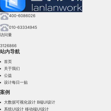
如 “高考日程” 时间轴。
01063334945。
2024年8月(164)
关键词：
UI咨询
、
UI设计服务公司
、
软件界面设计公
400-6086026
2024年7月(107)
司、界面设计公司、
UI设计公司
、
UI交互设计公司
、
数
2024年6月(63)
010-63334945
据可视化设计公司
、
用户体验公司
、
高端网站设计公
访问量
司
、
银行金融软件
UI界面设计
、
能源及监控软件
UI界面
2024年5月(73)
设计
、
气象行业
UI界面设计
、
轨道交通界面设计
、
地理
3126866
2024年4月(44)
信息系统
GIS UI界面设计
、
航天军工软件
UI界面设计
、
站内导航
医疗行业软件
UI界面设计
、
教育行业软件
UI界面设计
、
2024年3月(50)
首页
企业信息化UI界面设计、
软件qt开发
、
软件wpf开发
、
2024年2月(58)
关于我们
软件vue开发.
公益
2024年1月(44)
我们建立了一个微信群，每天分享国内外优秀的设计，
设计每日一贴
有兴趣请加入一起学习成长，咨询及进群请加蓝小助微
2023年12月(47)
案例
信ben_lanlan。
2023年11月(41)
大数据可视化设计
B端UI设计
系统UI设计
移动端UI设计
2023年10月(14)