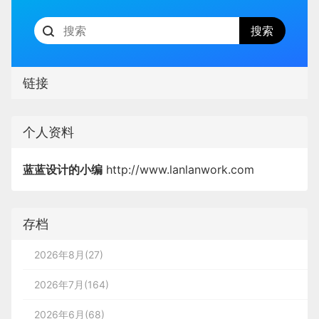
兰亭妙微（蓝蓝设计）
www.lanlanwork.com
是一家专
1. 信息瓷片区：碎片化信息的 “收
纳盒”
注而深入的界面设计公司，为期望卓越的国内外企业提
供卓越的
大数据可视化界面设计
、
B端界面设计
、
桌面
端界面设计
、
APP界面设计
、
图标定制
、
用户体验设
瓷片区（Cards）是承载碎片化信息的核心容器，它
链接
计
、
交互设计
、
UI咨询
、
高端网站设计
、
平面设计
，以
通过视觉边界将不同功能模块清晰区隔，同时保持整
及相关的软件开发服务，咨询电话：01063334945。
体视觉的呼吸感。
个人资料
关键词：
UI咨询
、
UI设计服务公司
、
软件界面设计公
司、界面设计公司、
UI设计公司
、
UI交互设计公司
、
数
场景适配
：在学习类 APP 中，瓷片区可以将 “自
蓝蓝设计的小编
http://www.lanlanwork.com
据可视化设计公司
、
用户体验公司
、
高端网站设计公
由练习”“睡眠助手” 等功能模块独立呈现；在医疗
司
、
银行金融软件
UI界面设计
、
能源及监控软件
UI界面
类界面中，“极速问诊”“找医生” 等入口也通过瓷片
设计
、
气象行业
UI界面设计
、
轨道交通界面设计
、
地理
存档
实现快速分流。
信息系统
GIS UI界面设计
、
航天军工软件
UI界面设计
、
设计要点
：圆角、阴影和微妙的背景色变化，是区
2026年8月(27)
医疗行业软件
UI界面设计
、
教育行业软件
UI界面设计
、
分瓷片层级的关键。同时，瓷片内的信息密度需要
企业信息化UI界面设计、
软件qt开发
、
软件wpf开发
、
2026年7月(164)
与用户需求匹配 —— 工具类瓷片突出功能按钮，
软件vue开发.
资讯类瓷片则优先展示标题与摘要。
2026年6月(68)