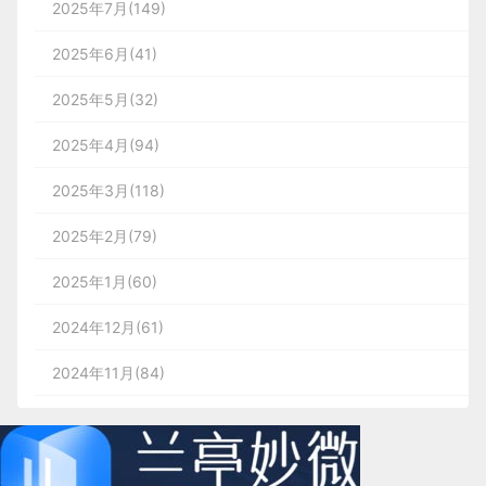
2025年7月(149)
平设计的深刻理解、丰富的行业案例、专业的服务流
程，已为众多企业打造出兼具美学与实用性的界面产
2025年6月(41)
品，帮助客户提升用户体验、强化品牌形象、实现商
2. 进度条：看不见的 “情绪安抚器”
2025年5月(32)
业目标。
2025年4月(94)
进度条的核心价值，是将抽象的 “等待” 转化为可视
无论是 App 界面、网站设计、后台系统，还是工业
2025年3月(118)
化的 “进度”，从而缓解用户的焦虑感。
软件、医疗设备界面，兰亭妙微都能以专业的扁平设
计能力，为你的产品注入极简美学与高效体验。选择
2025年2月(79)
兰亭妙微，就是选择 “好看又好用” 的界面设计，让
场景适配
：在支付流程中，步骤式进度条让用户清
2025年1月(60)
你的产品在用户心中留下深刻印象。
晰感知 “填写信息→确认订单→完成支付” 的路
兰亭妙微（蓝蓝设计）
www.lanlanwork.com
是一
2024年12月(61)
径；在健身 APP 里，环形进度条则通过直观的百
家专注而深入的界面设计公司，为期望卓越的国内外
分比反馈，强化用户的成就感。
2024年11月(84)
企业提供卓越的
大数据可视化界面设计
、
B端界面设
设计要点
：除了基础的线性进度条，拟人化的动态
计
、
桌面端界面设计
、
APP界面设计
、
图标定制
、
用
2024年10月(167)
进度条（如带表情的加载动画）能进一步提升趣味
户体验设计
、
交互设计
、
UI咨询
、
高端网站设计
、
平
性；而分段式进度条则适合多节点的流程场景，比
2024年9月(144)
面设计
，以及相关的软件开发服务，咨询电话：