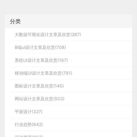
分页器这类高频组件，标准化后无需每次重新设
计。
体验层面
：当用户在不同 APP 中看到相似的进度
分类
3. 从设计到落地，全流程保障效果
条时，能立刻理解 “进度→完成” 的对应关系，这
种认知惯性大幅降低了学习成本。
大数据可视化设计文章及欣赏(287)
系统层面
：组件化让产品迭代更灵活，比如瓷片区
B端ui设计文章及欣赏(708)
的布局逻辑可以快速适配从手机到手表的不同屏幕
尺寸，保证体验的连贯性。
系统UI设计文章及欣赏(167)
其二，视觉效果突出。蓝紫色搭配和谐不易出错，同
移动端UI设计文章及欣赏(791)
二、常见组件的设计逻辑与场
时贴合当下设计潮流，能让用户直观感受到产品的新
图标设计文章及欣赏(145)
景适配
潮感，提升对产品的好感度。
网站设计文章及欣赏(503)
当然，蓝紫色并非 AI 产品的 “万能公式”：
平面设计(327)
不同组件的形态背后，是对用户行为的深度洞察。我
ChatGPT、腾讯元宝采用绿色主题，更显活泼灵
们可以从收集的案例中拆解出典型组件的设计思路：
动；ima 页面以浅绿色为主，按钮等元素搭配深灰
行业趋势(642)
色，无明确主题色；纳米 AI 的 logo 选用红色，风