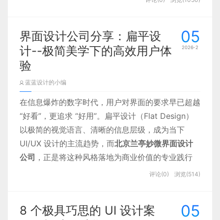
“情有独钟”？其实这种选择并非设计师随意为之，背
后既贴合大众的认知习惯，也藏着心理学逻辑与行业
05
界面设计公司分享：扁平设
设计巧思。
计--极简美学下的高效用户体
2026-2
验
蓝蓝设计的小编
在信息爆炸的数字时代，用户对界面的要求早已超越
“好看”，更追求 “好用”。扁平设计（Flat Design）
以极简的视觉语言、清晰的信息层级，成为当下
UI/UX 设计的主流趋势，而
北京兰亭妙微界面设计
一、色彩设计心理学：精准契
公司
，正是将这种风格落地为商业价值的专业践行
合 “稳重 + 创新” 的核心需求
者。
评论(0)
浏览(514)
颜色从来不止是视觉装饰，更承载着大众的心理联
05
8 个极具巧思的 UI 设计案
想，而蓝紫色恰好精准踩中了 AI 产品最需要的两大