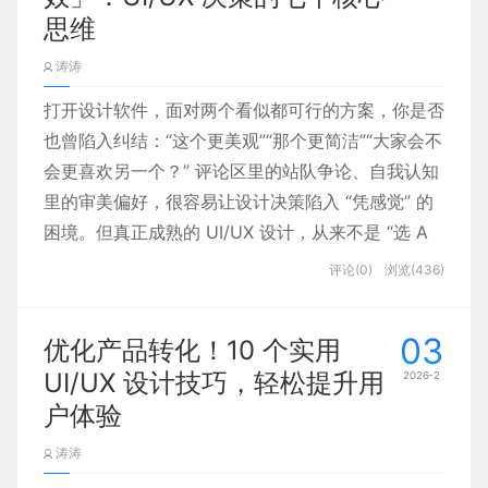
1. 严谨的设计规范，保证视觉统一性
化中实现差异化突围
思维
涛涛
兰亭妙微的扁平设计，从不是 “简单的无装饰”，而
早年科技圈几乎是 “蓝色的天下”：海外的 IBM、
打开设计软件，面对两个看似都可行的方案，你是否
是基于严谨规范的系统设计：
Meta、微软、推特等品牌，均是蓝色的重度使用
也曾陷入纠结：“这个更美观”“那个更简洁”“大家会不
者；国内不少互联网品牌的主题色选择，也或多或少
会更喜欢另一个？” 评论区里的站队争论、自我认知
受此影响。
色彩系统
：以 1-2 个品牌主色为核心，搭配 2-3
里的审美偏好，很容易让设计决策陷入 “凭感觉” 的
个辅助色区分功能状态，中性色构建基础层级，确
困境。但真正成熟的 UI/UX 设计，从来不是 “选 A
保色彩对比符合 WCAG 标准，兼顾美观与可读
还是选 B” 的二元题，而是围绕用户价值、产品目标
评论(0)
浏览(436)
性。
和实际场景的系统性判断。以下七个思维习惯，能帮
排版体系
：选用无衬线字体，通过字号、字重、间
你跳出主观偏好，做出更理性、更有效的设计决策。
03
距划分标题、正文、辅助信息层级，留白充足，让
优化产品转化！10 个实用
界面 “呼吸感” 拉满。
UI/UX 设计技巧，轻松提升用
若 AI 产品继续沿用纯蓝色，极易在同质化竞争中被
2026-2
图标与控件
：统一线性 / 面性图标风格，按钮、输
淹没，而蓝紫色则成为最具性价比的破局方案。一方
户体验
入框、卡片等控件采用纯色填充 + 统一圆角，无
面，蓝紫色调未脱离 “科技感” 的大众认知框架，不
涛涛
多余装饰，交互反馈清晰（颜色变化、透明度变
会让用户产生陌生感；另一方面，鲜艳的蓝紫渐变自