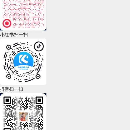
2022年11月(69)
2022年10月(51)
场景适配
：电商平台的商品列表、内容平台的文章
流，都依赖分页器实现高效浏览。下拉加载是移动
2022年9月(135)
端的主流选择，但在需要精确定位的场景（如后台
小红书扫一扫
2022年8月(60)
管理系统），数字分页器依然不可替代。
设计要点
：分页器的交互需要兼顾效率与容错性，
2022年7月(111)
比如 “跳转到指定页码” 的输入框，适合有明确目
2022年6月(162)
标的用户；而 “上一页 / 下一页” 的按钮，则更符
合无目的浏览的行为习惯。
2022年5月(143)
2022年4月(86)
抖音扫一扫
2022年3月(119)
2022年2月(53)
2022年1月(99)