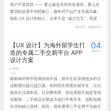
扁平设计的核心是 “去繁就简”，摒弃阴影、渐变、
好补上了 “创新感” 的缺口：紫色由蓝色与红色调和
用户不堪其扰 —— 要么被迫关闭所有通知，要么在
纹理等拟物化装饰，以纯粹的二维形态、简洁的色彩
而成，既保留了蓝色的理性稳重，又融入了红色的活
繁琐的设置中消耗耐心，最终对产品产生负面印象。
与排版，让用户快速聚焦核心信息。它的优势，正是
力，却无红色的刺眼感，比蓝色多了几分创造力与神
隐私 UX 设计的核心，从来不是 “减少交互”，而是
企业数字化转型中最需要的：
秘感。
在尊重用户自主权的前提下，让通知和权限请求变得
评论(0)
浏览(491)
更精准、更温和、更具价值感。本文将从用户体验本
质出发，探索如何设计既不侵犯隐私，又能提升用户
信息传递更高效
：无冗余元素干扰，用户一眼看懂
04
【UX 设计】为海外留学生打
参与度的通知与权限请求模式。
功能、一秒完成操作，降低认知成本。
造的专属二手交易平台 APP
2026-2
多端适配更灵活
：轻量化设计天然适配移动端、网
设计方案
页端、桌面端，响应式布局更易实现，开发成本更
低。
涛涛
这种 “理性基底 + 创新活力” 的双重质感，堪称为 AI
品牌识别更清晰
：统一的色彩、字体、图标体系，
量身定制 ——AI 既要靠严谨算法体现逻辑，又要靠
随着海外留学热潮持续升温，留学生在异国他乡的生
让界面成为品牌的 “视觉名片”，强化用户记忆。
创新功能吸引用户，蓝紫色的组合完美适配这一核心
活刚需问题日益凸显。初到陌生国度的留学生，往往
特质。
面临生活成本高、社交圈有限、居住周期不稳定等现
实困境，二手商品交易成为他们平衡开支、适配短期
生活的核心选择。然而，现有通用二手交易平台缺乏