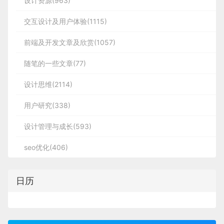
设计资源(963)
格特立独行（这类配色在 AI 产品中相对小众，不建
议轻易尝试）。
交互设计及用户体验(1115)
兰亭妙微不仅提供设计方案，更注重 “设计落地”：
从需求分析、交互原型、视觉设计，到切图输出、开
前端及开发文章及欣赏(1057)
发对接，全程跟进，确保扁平设计的规范与细节在最
随笔的一些文章(77)
终产品中完美呈现，避免 “设计与开发脱节” 的问
题。
设计思维(2114)
用户研究(338)
但对绝大多数 AI 产品而言，蓝紫色仍是最稳妥的选
择：既契合大众对 “靠谱科技” 的认知，又能在竞争
设计管理与成长(593)
中脱颖而出，还能适配各类使用场景。下次再看到蓝
seo优化(406)
紫色调的 AI 产品，你便会明白，这背后藏着设计师
精准拿捏用户心理的 “设计巧思”。
日历