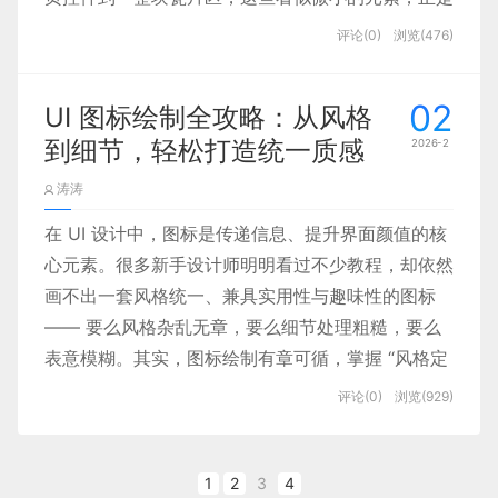
钮，降低误操作风险。
实现了平衡与突围。
构成优秀 UI 的基石。兰亭妙微的设计和开发工程师
评论(0)
浏览(476)
们，也在这在数字产品的界面世界里学习，整日搬
三、数字场景 “天生百搭色”：
砖，哈哈。
02
适配多场景使用需求
UI 图标绘制全攻略：从风格
一、设计组件：不止是 “零
到细节，轻松打造统一质感
2026-2
件”，更是体验的骨架
涛涛
AI 产品需适配手机、电脑等多终端的日常使用，而
蓝紫色恰好是数字场景的 “理想配色”，经得住各类
在 UI 设计中，图标是传递信息、提升界面颜值的核
屏幕与使用场景的考验。
设计组件并非孤立的视觉元素，而是具备
可复用性、
心元素。很多新手设计师明明看过不少教程，却依然
一致性、可扩展性
的功能单元。它们不仅能让设计师
画不出一套风格统一、兼具实用性与趣味性的图标
其一，显示效果友好。蓝紫色在屏幕上不会像红、黄
从重复劳动中解放出来，更能让用户在不同产品、不
—— 要么风格杂乱无章，要么细节处理粗糙，要么
色那般刺眼，也不会因过浅而模糊不清，尤其是渐变
同页面间建立稳定的认知逻辑。
表意模糊。其实，图标绘制有章可循，掌握 “风格定
效果，能在手机、电脑上呈现出丰富层次感。无论是
位、统一规范、造型方法、细节优化” 四大核心，就
评论(0)
浏览(929)
深色模式下的护眼需求，还是浅色模式下的醒目度要
能快速上手。本文结合实战经验，拆解图标绘制的完
效率层面
：一套成熟的组件库可以将界面搭建效率
求，蓝紫色都能完美适配，契合用户昼夜切换的使用
整流程，帮你避开常见误区，画出专业级图标。
提升 50% 以上，避免重复造轮子。比如进度条、
习惯。
1
2
3
4