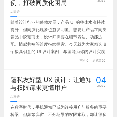
例，打破同质化困局
2026-2
认知标签 ——“靠谱稳重” 与 “前沿创新”。
涛涛
蓝色自带的 “信任感” 早已深入人心：支付宝用蓝色
随着设计行业的蓬勃发展，产品 UI 的整体水准持续
传递安全可靠，多数科技品牌以蓝色彰显专业严谨，
提升，但同质化现象也愈发明显。想要让产品在同类
AI 产品自然也借助这份 “信任红利”，让用户从视觉
竞品中脱颖而出，设计师需要在细节表达、功能适
上就先认可其技术实力。
配、情感共鸣等维度持续探索。今天就为大家精选 8
个极具创意的 UI 设计案例，希望能为你的设计实践
带来新的灵感。
评论(0)
浏览(720)
04
隐私友好型 UX 设计：让通知
与权限请求更懂用户
2026-2
涛涛
一、扁平设计：用极简，做高效
但仅靠蓝色远远不够，AI 功能还需凸显 “新意”，避
在数字时代，手机通知已成为连接用户与服务的重要
免陷入传统科技产品的沉闷感。此时紫色的加入，恰
桥梁，但频繁弹窗、不分场景的权限索取，却让很多