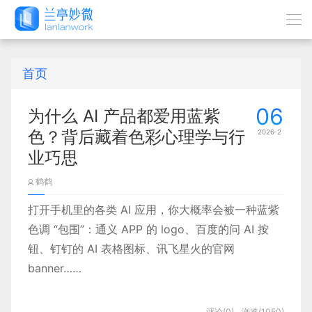
首页
06
为什么 AI 产品都爱用蓝紫
色？背后藏着色彩心理学与行
2026-2
业巧思
鹤鹤
打开手机里的各类 AI 应用，你大概率会被一种蓝紫
色调 “包围”：通义 APP 的 logo、百度的问 AI 按
钮、钉钉的 AI 表格图标、讯飞星火的官网
banner……
可用的色彩那么丰富，为何 AI 产品偏偏对蓝紫色
评论(0)
浏览(1050)