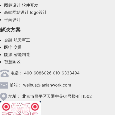
图标设计
软件开发
2023年9月(27)
高端网站设计
logo设计
平面设计
2023年8月(88)
解决方案
2023年7月(62)
金融
航天军工
2023年6月(58)
医疗
交通
2023年5月(28)
能源
智能制造
智慧园区
2023年4月(47)
电话：
400-6086026 010-6333494
2023年3月(37)
3. 分页器：长内容的 “导航罗盘”
邮箱：
weihua@lanlanwork.com
2023年2月(90)
2023年1月(78)
地址：
北京市昌平区天通中苑61号楼4门1502
当内容量超出一屏承载能力时，分页器就成了用户探
2022年12月(45)
索长内容的导航工具。