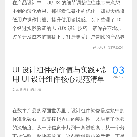
化）。
在产品设计中，UI/UX 的细节调整往往能带来意想
带强烈视觉吸引力，能营造出未来感与现代感，快速
不到的转化效果。那些看似微小的优化，却能大幅降
抓住用户眼球。随着越来越多 AI 产品采用这一配
低用户操作门槛、提升使用愉悦感。以下整理了 10
色，蓝紫色逐渐成为行业视觉约定，帮助用户快速识
2. 行业化定制，让扁平设计更 “接地气”
个经过实践验证的 UI/UX 设计技巧，帮你在不增加
别 AI 工具与相关内容。
过多开发成本的前提下，打造更受用户青睐的产品界
不同行业的用户需求不同，兰亭妙微拒绝 “千篇一
面。
评论(0)
浏览(524)
律” 的扁平模板，而是结合行业特性定制设计：
03
UI 设计组件的价值与实践+常
B 端后台系统
：侧重信息密度与操作效率，用色
用 UI 设计组件核心规范清单
2026-2
块、卡片划分功能模块，简化复杂表单，让运维、
蓝蓝设计的小编
管理类用户高效完成任务。
C 端移动 App
：强化视觉吸引力与易用性，用简
阿里通义千问便是典型代表：设计中摒弃了阿里系传
洁的图形引导交互，适配移动端小屏特性，提升用
统的橙红色，也未跟风科技圈的纯蓝色，转而采用青
在数字产品的界面世界里，设计组件就像是建筑中的
户留存与转化。
蓝到亮紫的渐变设计，从 logo、页面 UI 到宣传海
标准化砖石，既支撑起界面的稳固性，又决定了体验
工业软件 / 医疗设备界面
：兼顾专业性与安全性，
报，均贯穿蓝紫色调。既与其他 AI 产品形成差异化
的流畅度。从一张信息卡片到一条进度条，从一个分
扁平设计减少视觉干扰，突出关键数据与操作按
辨识度，又牢牢扎根于大众对 “科技色调” 的认知，
页控件到一整块瓷片区，这些看似微小的元素，正是