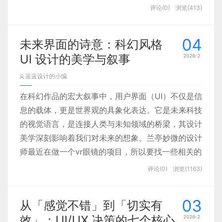
对留学生群体的针对性优化，导致交易过程中频繁出
评论(0)
浏览(413)
现安全隐患、信息错位、服务脱节等问题。本次研究
聚焦海外留学生二手交易的真实需求与痛点，旨在设
04
未来界面的诗意：科幻风格
计一款贴合其生活场景、保障交易安全、提升沟通效
UI 设计的美学与叙事
2026-2
率的专属 APP，为留学生的海外生活提供切实支
蓝蓝设计的小编
在科幻作品的宏大叙事中，用户界面（UI）不仅是信
以钉钉为例，其主色调为蓝色，但在 AI 相关设计中
二、兰亭妙微：让扁平设计，适配
息的载体，更是世界观的具象化表达。它是未来科技
大量融入紫色调：官网首页 banner、分类卡片、功
每一种商业场景
的视觉语言，是连接人类与未知领域的桥梁，其设计
能按钮、UI 界面及装饰图形等，均采用蓝色搭配浅
美学深刻影响着我们对未来的想象。兰亭妙微的设计
紫、粉紫的组合，既保留了品牌的专业感，又传递出
师最近在做一个vr眼镜的项目，所以要找一些相关的
作为深耕 UI/UX 设计多年的专业团队，
北京兰亭妙
“能创造新价值” 的工具属性，精准契合 AI 突破常规
资料和文章，并写出来和大家分享。
评论(0)
浏览(1163)
微
始终以 “用户体验为核心，商业价值为目标”，将
的定位。这种 “蓝色稳根基 + 紫色添新意” 的搭配，
扁平设计的精髓融入不同行业、不同产品的设计中，
让 AI 产品既不冰冷遥远，又不失专业可信度。
让极简风格不止于美，更能解决实际问题。
03
从「感觉不错」到「切实有
二、打破科技色惯例：在同质
效」：UI/UX 决策的七个核心
2026-2