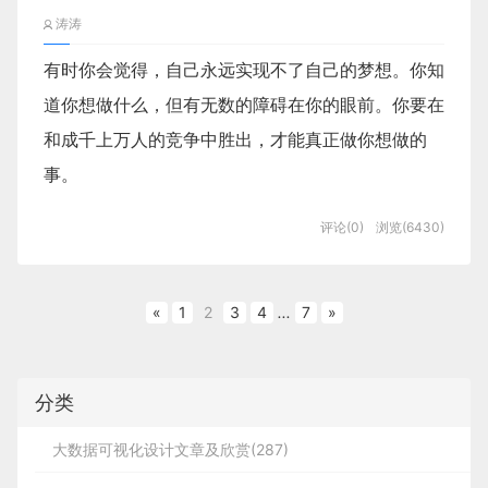
作为智能手机的最大的两个阵营，iOS和
涛涛
Android系统差异一向都是大家津津乐道的
有时你会觉得，自己永远实现不了自己的梦想。你知
话题，其中内容通常是围绕“机器性能好不
道你想做什么，但有无数的障碍在你的眼前。你要在
好，打开软件卡不卡”“摄像头的像素高不
和成千上万人的竞争中胜出，才能真正做你想做的
高，拍出来的自己美不美”“外观是不是有
事。
bigger”等话题展开的。
评论(0)
浏览(6430)
你要如何摆脱这种激烈竞争？你的进步速度要有多
但在一个设计师眼里，这两个系统的差异性
快，才不会让你的梦想被社会“现实”砸得粉碎？你如
之多可远远不止表面上看起来的那么简单粗
何才能实现所需的飞跃，从千万人当中脱颖而出？
«
1
2
3
4
...
7
»
暴。但在移动端趋势有如春草那样蔓延开来
你首先要维持生计、更有很多其他责任。你每天能用
的今天，大多数的公司都选择把iOS的界面
的时间有限。下班后你还要处理生活琐事，很容易就
分类
直接运用于Android系统。我们自然可以理
把事情拖明天了。即使你的心里有工作的热情，你可
解这样做是为了节省成本和更快的迭代，但
大数据可视化设计文章及欣赏(287)
能也会因为违背了自己对自己的承诺而感到内疚。
抹杀了系统特性的运用却牺牲了许多