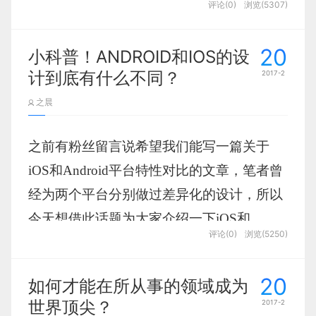
是：
对比、重复、对其和亲密性
。平面构成的形式美法则和
评论(0)
浏览(5307)
Robin在书中概括出的设计四大原则中都包含了对比，这两
者所表达的内容是一样的，可见对比在设计中的重要性。
20
小科普！ANDROID和IOS的设
计到底有什么不同？
2017-2
之晨
之前有粉丝留言说希望我们能写一篇关于
iOS和Android平台特性对比的文章，笔者曾
经为两个平台分别做过差异化的设计，所以
今天想借此话题为大家介绍一下iOS和
评论(0)
浏览(5250)
Android两个系统在设计方面的差异之处，
让大家能更好的理解其中的异同并运用在自
20
如何才能在所从事的领域成为
己的设计当中。
世界顶尖？
2017-2