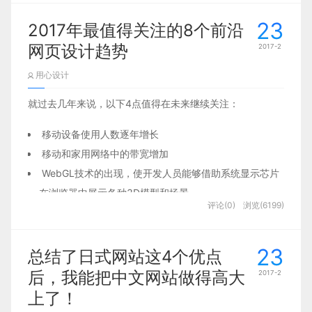
总希望有人能给一个交互设计的原型案例作
23
2017年最值得关注的8个前沿
为模板。
网页设计趋势
2017-2
用心设计
就过去几年来说，以下4点值得在未来继续关注：
移动设备使用人数逐年增长
移动和家用网络中的带宽增加
WebGL技术的出现，使开发人员能够借助系统显示芯片
在浏览器中展示各种3D模型和场景
评论(0)
浏览(6199)
HTML5，CSS3的广泛应用及JS框架技术的崛起
23
总结了日式网站这4个优点
后，我能把中文网站做得高大
2017-2
上了！