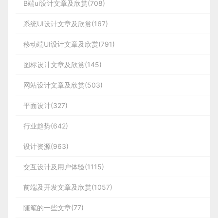
B端ui设计文章及欣赏(708)
这是一种压倒性的绝望。我们要学习的东西太多。我
Android用户的用户体验。尽管知乎也有类
系统UI设计文章及欣赏(167)
们太容易质疑自己的能力。也许我们应该放弃奋斗、
似回答过两个系统交互的不同，今天笔者想
就这样接受现实算了……？
移动端UI设计文章及欣赏(791)
更着重介绍一下两者设计语言的异同。
图标设计文章及欣赏(145)
网站设计文章及欣赏(503)
平面设计(327)
行业趋势(642)
设计资源(963)
交互设计及用户体验(1115)
前端及开发文章及欣赏(1057)
随笔的一些文章(77)