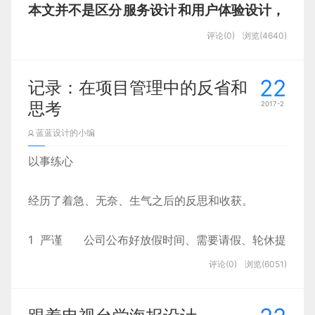
本文并不是区分
服务设计
和用户体验设计，
我是想从用户体验设计的角度来学习服务设
评论(0)
浏览(4640)
计的思考方式和闪光点。
22
记录：在项目管理中的反省和
思考
2017-2
蓝蓝设计的小编
以事练心
经历了着急、无奈、生气之后的反思和收获。
1 严谨 公司公布好放假时间、需要请假、轮休提
前申请。
评论(0)
浏览(6051)
2 时间的应用 在家办公的前提是能够保证完成工