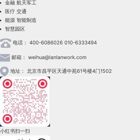
金融
航天军工
2023年6月(58)
医疗
交通
2023年5月(28)
能源
智能制造
智慧园区
2023年4月(47)
电话：
400-6086026 010-6333494
2023年3月(37)
邮箱：
weihua@lanlanwork.com
2023年2月(90)
2023年1月(78)
地址：
北京市昌平区天通中苑61号楼4门1502
2022年12月(45)
2022年11月(69)
2022年10月(51)
2022年9月(135)
小红书扫一扫
2022年8月(60)