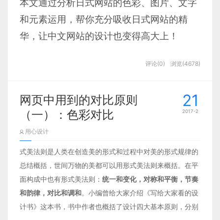
4 坦诚沟通 如果能够坦诚沟通，自己的处境、感受
本文通过分析日式网站的色彩、图片、文字
和需要并了解别人的处境、感受和需要，事情就简单
和元素运用，帮你充分吸收日式网站的精
了。达成一致后，只需要做事，不会有情绪，不愉
华，让中文网站的设计也变得高大上！
快，实际上让人痛苦和彷徨的本身是一个人对这件事
的理解，而非做事情的本身。专心、安静，沉津在专
评论(0)
浏览(4678)
业中，无论是设计和切图，看着自己的技艺日到臻完
色彩
美，是一件开心的事情。
21
当我们看到小清新的网站的时候首先一定会
网页中用到的对比原则
5 勤奋 不要贪图安逸。不要心存幻想：建立一个完
（一）：色彩对比
2017-2
想到日式网站。
善的制度，良好的激励制度，所有的事就能按步就
用心设计
班，顺利进展，项目经理、总监就可以轻松点。实际
Sarara 是一家纯净水的网站，所以它的网站
式美法则是人类在创造美的形式和过程中对美的形式规律的
上，每一个上升的公司，都有勤奋、使命感超强的一
主题色系为蓝色系，主要由高饱蓝色到低饱
总结概括，世间万物的美都可以用形式美法则来概括。在平
群人，不越超越自己，挑战自己的局限来实现的。也
蓝色的过度，加上明暗对比的强烈，直接了
面构成中也有形式美法则：
统一和变化，对称和平衡，节奏
许每个人都会有一个时间，觉得无法突破天花板，觉
当的突出宣传的产品。
和韵律，对比和调和
。小编曾给大家介绍《写给大家看的设
得靠自己目前的能力、环境，也就只能做到这样了。
计书》这本书，书中作者也概括了设计四大基本原则，分别