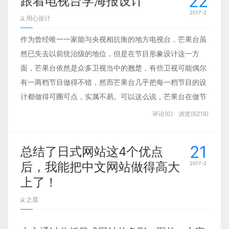
22
跟着电视台学海报设计
作任务，能够自律、能完成任务者可以这样做。如果
2017-2
到家就没工作环境，无心工作或工作需要紧密配合的
用心设计
前提下，不要申请在家办公，还不如前期紧张一些，
作为曾经唯一一家能与央视相抗衡的地方电视台，芒果台虽
做完工作，安心玩，安心休假。
然已失去以前统治级的地位，但是在节目形象设计这一方
面，芒果台依然是众多卫视当中的翘楚，有些卫视可能偶尔
3 责任和能力的关系 对授权的理解，是承担责
有一两档节目做得不错，然而芒果台几乎把每一档节目的设
任。能办好一件事，安排妥当顺利，担起承任，才有
计都做得可圈可点，实属不易。可以这么说，芒果台在做节
能力担当更大的事。在这个过程中应对种种突发的情
目的同时，也给我们好好地上了一堂设计课，下面我们来看
评论(0)
浏览(6218)
况，个人综合能力和心性能到提高。
能从它们的海报里能学到些什么。
在责任感和能力之间，首选责任感强的人对授权他担
21
总结了日式网站这4个优点
当更大的事务。因为责任感到了一定程度，意愿度到
后，我能把中文网站做得高大
2017-2
歌手（我是歌手）
了一定要如何如何时，一定能力会放大的。反之，能
上了！
力很强，做事拖拉，说大话而不守时守信的人，不能
之晨
担当大任。