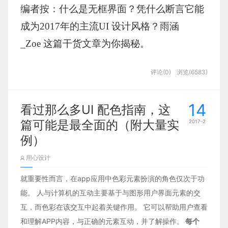
人工智能
和设计师有关吗？
编者按：什么是无框界面？凭什么断言它能
成为2017年的主流UI 设计风格？雨涵
回首过去这一年全球科技公司的大事件，
_Zoe 这篇干货文章为你揭秘。
「人工智能」几乎是一个绕不开的关键词。
3月，人机围棋世纪之战打响：李世乭
评论(0)
浏览(6583)
什么是无框界面？
在 5 番棋中以1：4败给 AlphaGo，震
惊了整个围棋界以及……朋友圈…
14
纵使几大设计风格已形成寡头垄断（如苹果
看过那么多UI 配色指南，这
4月，人工智能成为 Facebook 开发
篇可能是最全面的（附大量实
2017-2
的圆角玻璃、谷歌的层级、微软的方
者大会上的主角，基于 AI 技术的聊天
例）
块…），但界面设计的进化历程才刚刚开
机器人开放平台，让很多人第一次感
始。
用心设计
性地认识了这个听起来有点深奥的技
术概念。
就重要性而言，在app应用中色彩元素扮演的角色仅次于功
写过关于去形式化的话题。在这个新趋势
5月，Google 首席执行官 Sundar
能。 人与计算机的互动主要基于与图形用户界面元素的交
中，界面上的内容越来越重要，相对的，一
Pichai 在 Google IO 上高调宣布公司
互，而色彩在该交互中起着关键作用。 它可以帮助用户查看
切与内容无关的都被大大削减。
未来战略将由「移动优先」转向「人
和理解APP内容，与正确的元素互动，并了解操作。
每个