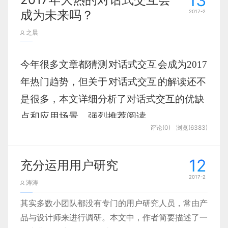
13
成为未来吗？
2017-2
之晨
今年很多文章都猜测
对话式交互
会成为2017
年热门趋势，但关于
对话式交互
的解读还不
是很多，本文详细分析了对话式交互的优缺
点和应用场景，强烈推荐阅读。
评论(0)
浏览(6383)
一、要想火，傍大腿
12
充分运用用户研究
2017-2
对话式交互，顾名思义，就是像两个人对话
涛涛
一样的交互方式。可以是文字的，也可以是
其实多数小团队都没有专门的用户研究人员，常由产
语音的。我们每天都用的微信，你说一句，
品与设计师来进行调研。本文中，作者简要描述了一