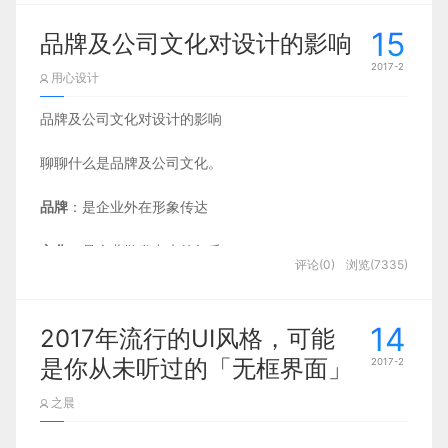
中心。AlphaGo 在新年伊始， 为 2016 年打
15
品牌及公司文化对设计的影响
上了一个大大的惊叹号。
2017-2
用心设计
本文转载自「UX Coffee 设计咖」微信公众
品牌及公司文化对设计的影响
号，微信内搜索「uxcoffee」
聊聊什么是品牌及公司文化。
过去这一年，和 AI 相关的新闻铺天盖地。
品牌
：是企业外在形象传达
身为设计师的你可能会问：
人工智能
和我
文化
：是企业散发出来的气质
的日常工作有关吗？我应该为此做什么准
评论(0)
浏览(7335)
备？
14
2017年流行的UI风格，可能
适读人群：拥抱未来的设计师
是你从未听过的「无框界面」
2017-2
阅读时长：约5分钟
之晨