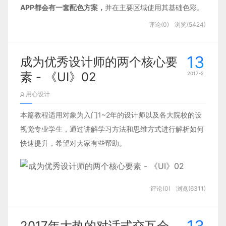
工智能优先」，并发布了智能语音家
APP都会有一套配色方案，
并在主要区域使用其基础色彩。
去形式化是一张非常模糊的全景图，在演化
庭助理 Google Home。
评论(0)
浏览(5424)
9月，Amazon、Facebook、
中一些新的设计风格逐渐清晰起来，例如
Google、IBM、Microsoft 五家公司宣
——无框界面。
13
成为优秀设计师的两个核心要
布在人工智能领域建立合作，分享其
素 - 《UI》02
2017-2
各自在 AI 技术上的突破，以吸引更多
也许你已经发现了，今年来越来越多的网站
用心设计
人才进入这一领域。
和应用，尤其是那些注重设计的，都有这样
12月，Amazon 宣布他们在刚刚过去
本篇教程适用对象为入门1~2年的设计师以及各大院校的设
的趋势。曾经用来划分区域的边框和边线逐
的这个圣诞假期中，卖出了上百万台
视觉专业学生，通过讲解学习方法和思维方式进行解析如何
渐消失，然而在干净的界面上，通过距离分
Amazon Echo （亚马逊旗下智能语音
快速提升，希望对大家有些帮助。
割，各区域的差别依旧清晰可辨。
助理）。
上月，前微软高级副总裁陆奇宣布将
加盟百度，除了负责百度旗下众多主
评论(0)
浏览(6311)
线产品业务，还将专攻人工智能研
发。
2017年大热的对话式交互会