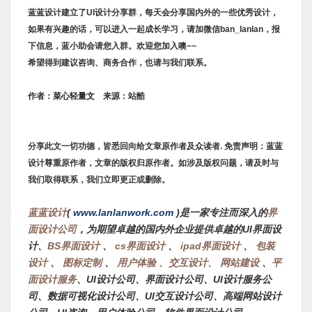
蓝蓝设计建立了UI设计分享群，每天会分享国内外的一些优秀设计，
如果有兴趣的话，可以进入一起成长学习，请加微信ban_lanlan，报
下信息，蓝小助会请您入群。欢迎您加入噢~~
希望得到建议咨询、商务合作，也请与我们联系。
菜心轻量文
作者：
来源：站酷
分享此文一切功德，皆悉回向给文章原作者及众读者. 免责声明：蓝蓝
设计尊重原作者，文章的版权归原作者。如涉及版权问题，请及时与
我们取得联系，我们立即更正或删除。
蓝蓝设计
(
www.lanlanwork.com
)是一家专注而深入的
界
面设计公司
，为期望卓越的国内外企业提供卓越的UI界面设
计、
BS界面设计
、
cs界面设计
、
ipad界面设计
、
包装
设计
、
图标定制
、
用户体验 、交互设计、
网站建设
、
平
面设计服务
、
UI设计公司、界面设计公司、UI设计服务公
司、数据可视化设计公司、UI交互设计公司、高端网站设计