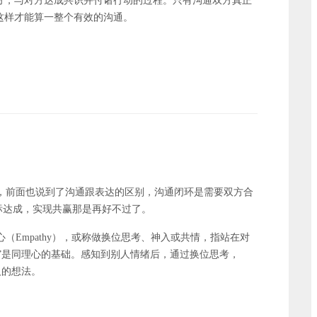
方，与对方达成共识并付诸行动的过程。只有沟通双方真正
这样才能算一整个有效的沟通。
，前面也说到了沟通跟表达的区别，沟通闭环是需要双方合
标达成，实现共赢那是再好不过了。
（Empathy），或称做换位思考、神入或共情，指站在对
”是同理心的基础。感知到别人情绪后，通过换位思考，
人的想法。