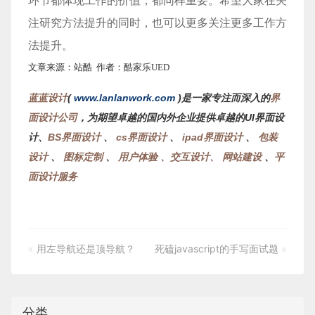
环节都体现工作的价值，都同样重要。希望大家在关
注研究方法提升的同时，也可以更多关注更多工作方
法提升。
文章来源：站酷 作者：
酷家乐UED
蓝蓝设计
(
www.lanlanwork.com
)是一家专注而深入的
界
面设计公司
，为期望卓越的国内外企业提供卓越的UI界面设
计、
BS界面设计
、
cs界面设计
、
ipad界面设计
、
包装
设计
、
图标定制
、
用户体验 、交互设计、
网站建设
、
平
面设计服务
«
用左导航还是顶导航？
死磕javascript的手写面试题
»
分类