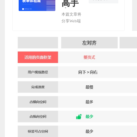
高手
出
本篇文章将
品！
分享Web端
表单体验优
中台
化等相关内
系统
容，分析设
设计
计师在设计
B端类产品
指
时如何让用
南：
户愉悦并的
表单
填写表单。
体验
篇