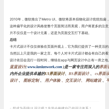
2010年，微软推出了Metro UI。微软将原本拟物化设计统统拍
这种扁平化的设计风格使整个页面简洁而美观，用户将更多的注意
片不仅仅是一个设计元素，还是为页面交互打下基础。
总结
卡片式设计不仅仅体验在页面外观上，它为我们提供了一种灵活的
当然以上只是我的一家之言。每个人对卡片式设计都会有自己的看
设计依旧会流行一段时间，继续在app与网页设计中占有一席之地
蓝蓝设计
(
www.lanlanwork.com
)是一家专注而深入的
界面
内外企业提供卓越的
UI界面设计
、
BS界面设计
、
cs界面
设计
、
图标定制
、
用户体验 、交互设计、
网站建设
、
«
想成为高级UI 设计师？先学会构建自己的设计体系！