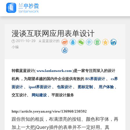
漫谈互联网应用表单设计
2011-10-29
蓝蓝设计的
小编
转载蓝蓝设计(
www.lanlanwork.com
)是一家专注而深入的设计
机构 ，为期望卓越的国内外企业提供有效的
BS界面设计
、
cs界
面设计
、
ipad界面设计
、
包装设计
、
图标定制
、
用户体验
、
交互设计、
网站建设
、平面设计服务
http://article.yeeyan.org/view/136960/230592
跟你所知的相反，布满漂亮的按钮、颜色和字体，再
加上一大把jQuery插件的表单并不一定好用。真