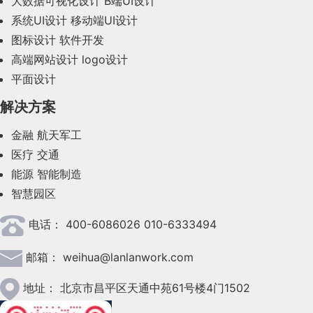
大数据可视化设计
B端UI设计
系统UI设计
移动端UI设计
2023年10月(14)
图标设计
软件开发
2023年9月(27)
高端网站设计
logo设计
平面设计
2023年8月(88)
解决方案
2023年7月(62)
金融
航天军工
2023年6月(58)
医疗
交通
2023年5月(28)
能源
智能制造
智慧园区
2023年4月(47)
电话：
400-6086026 010-6333494
2023年3月(37)
邮箱：
weihua@lanlanwork.com
2023年2月(90)
2023年1月(78)
地址：
北京市昌平区天通中苑61号楼4门1502