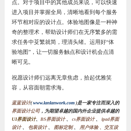
点。对于项目中的其他成员来说，可以快速
进入项目并掌握全局，清晰地看到每个服务
环节相对应的设计点。体验地图像是一种神
奇的整理术，帮助设计师们在无序繁多的需
求任务中芟繁就简，理清头绪。运用好“体
验地图”，让一切服务触点和设计机会点清
晰可见。
祝愿设计师们远离无章焦虑，拾起优雅笑
容，从容面朝需求海。
蓝蓝设计
(
www.lanlanwork.com
)是一家专注而深入的
界面设计公司
，为期望卓越的国内外企业提供卓越的
UI界面设计
、
BS界面设计
、
cs界面设计
、
ipad界面
设计
、
包装设计
、
图标定制
、
用户体验 、交互设