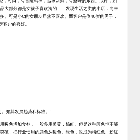
轻，时尚，有冒险精神，追求新鲜，有趣味的东西。或许，如
品大部分都是女孩子喜欢淘的——发现生活之类的小店，向来
多。可是小C的女朋友居然不喜欢。而客户是位40岁的男子，
定客户的喜好。
为。知其发展趋势和标准。”
用暖色增加食欲，一般多用橙黄，橘红。但是这种颜色也不能
突破，把行业惯用的颜色从暖色、绿色，改成为梅红色、粉红