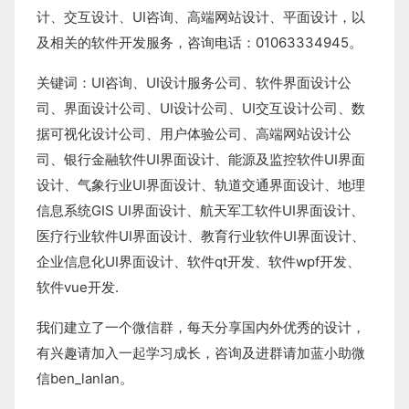
计
、
交互设计
、
UI咨询
、
高端网站设计
、
平面设计
，以
及相关的软件开发服务，咨询电话：01063334945。
关键词：
UI咨询
、
UI设计服务公司
、
软件界面设计公
司、界面设计公司、
UI设计公司
、
UI交互设计公司
、
数
据可视化设计公司
、
用户体验公司
、
高端网站设计公
司
、
银行金融软件
UI界面设计
、
能源及监控软件
UI界面
设计
、
气象行业
UI界面设计
、
轨道交通界面设计
、
地理
信息系统
GIS UI界面设计
、
航天军工软件
UI界面设计
、
医疗行业软件
UI界面设计
、
教育行业软件
UI界面设计
、
企业信息化UI界面设计、
软件qt开发
、
软件wpf开发
、
软件vue开发.
我们建立了一个微信群，每天分享国内外优秀的设计，
有兴趣请加入一起学习成长，咨询及进群请加蓝小助微
信ben_lanlan。