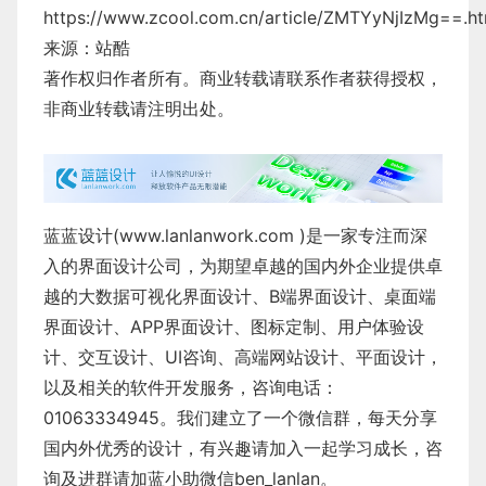
https://www.zcool.com.cn/article/ZMTYyNjIzMg==.ht
来源：站酷
著作权归作者所有。商业转载请联系作者获得授权，
非商业转载请注明出处。
蓝蓝设计(
www.lanlanwork.com
)是一家专注而深
入的界面设计公司，为期望卓越的国内外企业提供卓
越的
大数据可视化界面设计
、
B端界面设计
、
桌面端
界面设计
、
APP界面设计
、
图标定制
、
用户体验设
计
、
交互设计
、
UI咨询
、
高端网站设计
、
平面设计
，
以及相关的软件开发服务，咨询电话：
01063334945。我们建立了一个微信群，每天分享
国内外优秀的设计，有兴趣请加入一起学习成长，咨
询及进群请加蓝小助微信ben_lanlan。