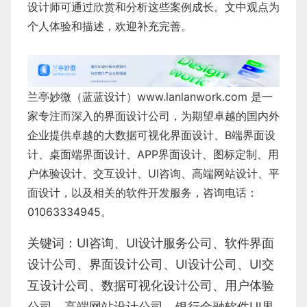
设计师可通过欣赏和分析这些案例成长。文中观点为
个人体验和描述，欢迎补充完善。
兰亭妙微（蓝蓝设计）
www.lanlanwork.com
是一
家专注而深入的界面设计公司，为期望卓越的国内外
企业提供卓越的
大数据可视化界面设计
、
B端界面设
计
、
桌面端界面设计
、
APP界面设计
、
图标定制
、
用
户体验设计
、
交互设计
、
UI咨询
、
高端网站设计
、
平
面设计
，以及相关的软件开发服务，咨询电话：
01063334945。
关键词：
UI咨询
、
UI设计服务公司
、
软件界面
设计公司、界面设计公司、
UI设计公司
、
UI交
互设计公司
、
数据可视化设计公司
、
用户体验
公司
、
高端网站设计公司
、
银行金融软件
UI界