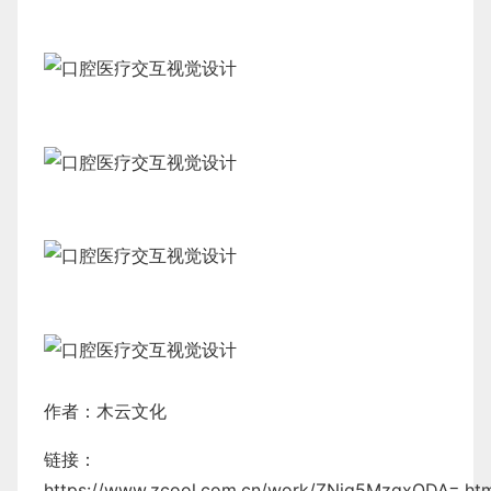
作者：
木云文化
链接：
https://www.zcool.com.cn/work/ZNjg5MzgxODA=.ht