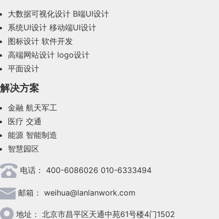
2023年11月(41)
大数据可视化设计
B端UI设计
系统UI设计
移动端UI设计
2023年10月(14)
图标设计
软件开发
2023年9月(27)
高端网站设计
logo设计
平面设计
2023年8月(88)
解决方案
2023年7月(62)
金融
航天军工
2023年6月(58)
医疗
交通
2023年5月(28)
能源
智能制造
智慧园区
2023年4月(47)
电话：
400-6086026 010-6333494
2023年3月(37)
邮箱：
weihua@lanlanwork.com
2023年2月(90)
2023年1月(78)
地址：
北京市昌平区天通中苑61号楼4门1502