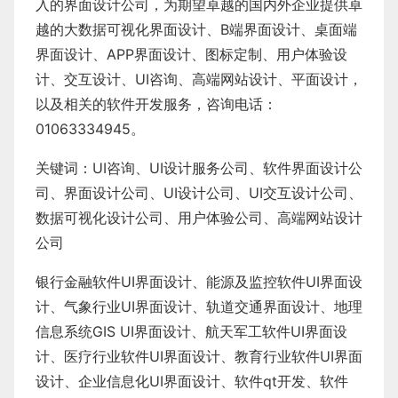
入的界面设计公司，为期望卓越的国内外企业提供卓
越的
大数据可视化界面设计
、
B端界面设计
、
桌面端
界面设计
、
APP界面设计
、
图标定制
、
用户体验设
计
、
交互设计
、
UI咨询
、
高端网站设计
、
平面设计
，
以及相关的软件开发服务，咨询电话：
01063334945。
关键词：
UI咨询
、
UI设计服务公司
、
软件界面设计公
司、界面设计公司、
UI设计公司
、
UI交互设计公司
、
数据可视化设计公司
、
用户体验公司
、
高端网站设计
公司
银行金融软件
UI界面设计
、
能源及监控软件
UI界面设
计
、
气象行业
UI界面设计
、
轨道交通界面设计
、
地理
信息系统
GIS UI界面设计
、
航天军工软件
UI界面设
计
、
医疗行业软件
UI界面设计
、
教育行业软件
UI界面
设计
、
企业信息化UI界面设计、
软件qt开发
、
软件