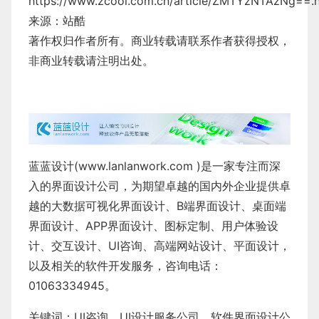
https://www.zcool.com.cn/article/ZMTYzNTAzNg==.
来源：站酷
著作权归作者所有。商业转载请联系作者获得授权，
非商业转载请注明出处。
蓝蓝设计(
www.lanlanwork.com
)是一家专注而深
入的界面设计公司，为期望卓越的国内外企业提供卓
越的
大数据可视化界面设计
、
B端界面设计
、
桌面端
界面设计
、
APP界面设计
、
图标定制
、
用户体验设
计
、
交互设计
、
UI咨询
、
高端网站设计
、
平面设计
，
以及相关的软件开发服务，咨询电话：
01063334945。
关键词：
UI咨询
、
UI设计服务公司
、
软件界面设计公